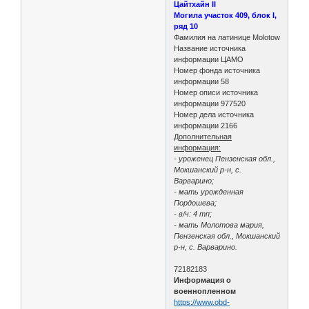
Цайтхайн II
Могила участок 409, блок I,
ряд 10
Фамилия на латинице Molotow
Название источника
информации ЦАМО
Номер фонда источника
информации 58
Номер описи источника
информации 977520
Номер дела источника
информации 2166
Дополнительная
информация:
- уроженец Пензенская обл.,
Мокшанский р-н, с.
Варварино;
- мать урожденная
Пордошева;
- в/ч: 4 тп;
- мать Молотова мария,
Пензенская обл., Мокшанский
р-н, с. Варварино.
72182183
Информация о
военнопленном
https://www.obd-