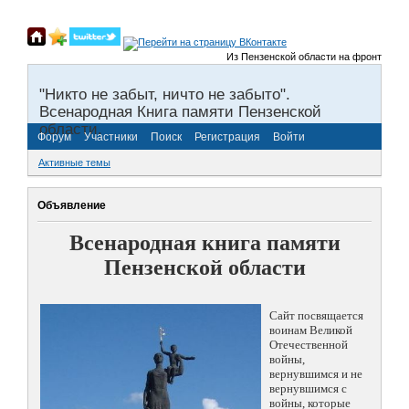
Из Пензенской области на фронты Велико
"Никто не забыт, ничто не забыто".
Всенародная Книга памяти Пензенской
области.
Форум
Участники
Поиск
Регистрация
Войти
Активные темы
Объявление
Всенародная книга памяти
Пензенской области
Сайт посвящается
воинам Великой
Отечественной
войны,
вернувшимся и не
вернувшимся с
войны, которые