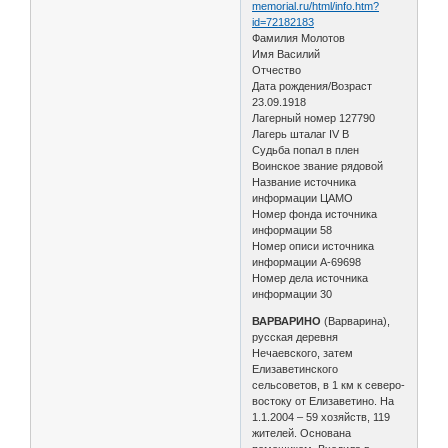
memorial.ru/html/info.htm?
id=72182183
Фамилия Молотов
Имя Василий
Отчество
Дата рождения/Возраст
23.09.1918
Лагерный номер 127790
Лагерь шталаг IV B
Судьба попал в плен
Воинское звание рядовой
Название источника
информации ЦАМО
Номер фонда источника
информации 58
Номер описи источника
информации A-69698
Номер дела источника
информации 30
ВАРВАРИНО
(Варварина),
русская деревня
Нечаевского, затем
Елизаветинского
сельсоветов, в 1 км к северо-
востоку от Елизаветино. На
1.1.2004 – 59 хозяйств, 119
жителей. Основана