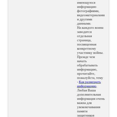
имеющуюся
информацию
фотографиями,
видеоматериалами
и другими
данными.
На каждого воина
заводится
отдельная
страница,
посвященная
конкретному
участнику войны.
Прежде чем
начать
обрабатывать
информацию,
прочитайте,
пожалуйста, тему
-
Как размещать
информацию
.
Любая Ваша
дополнительная
информация очень
важна для
увековечивания
памяти
защитников