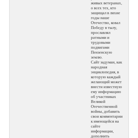
живых ветеранах,
о всех тех, кто
защищал в лихие
годы наше
Отечество, ковал
Победу в тылу,
прославлял
ратными и
трудовыми
подвигами
Пензенскую
землю.
Сайт задуман, как
народная
энциклопедия, в
которую каждый
желающий может
внести известную
ему информацию
об участниках
Великой
Отечественной
войны, добавить
свои комментарии
к имеющейся на
сайте
информации,
дополнить