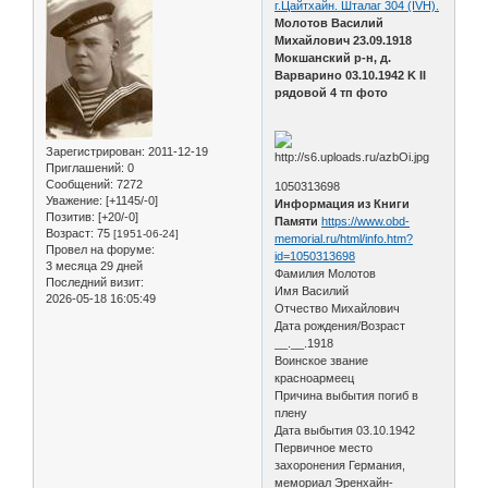
г.Цайтхайн. Шталаг 304 (IVH).
Молотов Василий
Михайлович 23.09.1918
Мокшанский р-н, д.
Варварино 03.10.1942 K II
рядовой 4 тп фото
Зарегистрирован
: 2011-12-19
Приглашений:
0
Сообщений:
7272
1050313698
Уважение:
[+1145/-0]
Информация из Книги
Позитив:
[+20/-0]
Памяти
https://www.obd-
Возраст:
75
[1951-06-24]
memorial.ru/html/info.htm?
Провел на форуме:
id=1050313698
3 месяца 29 дней
Фамилия Молотов
Последний визит:
Имя Василий
2026-05-18 16:05:49
Отчество Михайлович
Дата рождения/Возраст
__.__.1918
Воинское звание
красноармеец
Причина выбытия погиб в
плену
Дата выбытия 03.10.1942
Первичное место
захоронения Германия,
мемориал Эренхайн-