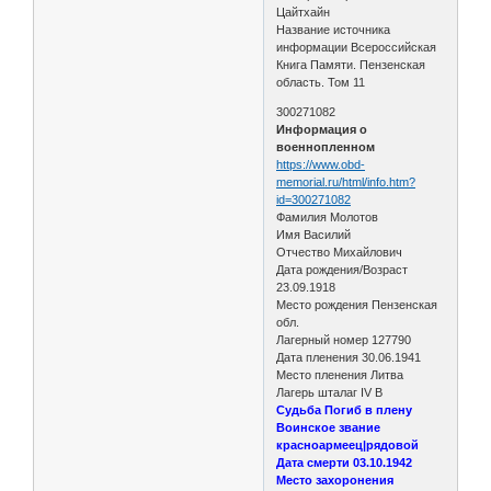
Цайтхайн
Название источника
информации Всероссийская
Книга Памяти. Пензенская
область. Том 11
300271082
Информация о
военнопленном
https://www.obd-
memorial.ru/html/info.htm?
id=300271082
Фамилия Молотов
Имя Василий
Отчество Михайлович
Дата рождения/Возраст
23.09.1918
Место рождения Пензенская
обл.
Лагерный номер 127790
Дата пленения 30.06.1941
Место пленения Литва
Лагерь шталаг IV B
Судьба Погиб в плену
Воинское звание
красноармеец|рядовой
Дата смерти 03.10.1942
Место захоронения