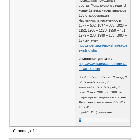
помещиком. Входила в
состав Мокшанского уезда. В
конце 19 века насчитывалось
105 старообрядцев.
Численность населения: в
1877 – 562, 1897 – 833, 1926 –
1152, 1930 – 1278, 1959 – 481,
1979 – 238, 1989 – 153, 1996 –
127 жителей.
http://inpenza.ru/mokshan/settlements-
existing.php
2 танковая дивизия
http://www.teatrskazka.com/Raznoe/Pe
… 06_02.html
3 и 4 тп, 2 мсп, 2 гап, 2 озад, 2
рб, 2 понб, 2 обс, 2
медсанбат, 2 атб, 2 рвб, 2
ррег, 2 пхз, 298 ппс, 389 пкг.
Периоды вхождения в состав
Действующей армии 22.6.41-
16.7.41
ПрибОВО (Гайджуны)
0
Страница:
1