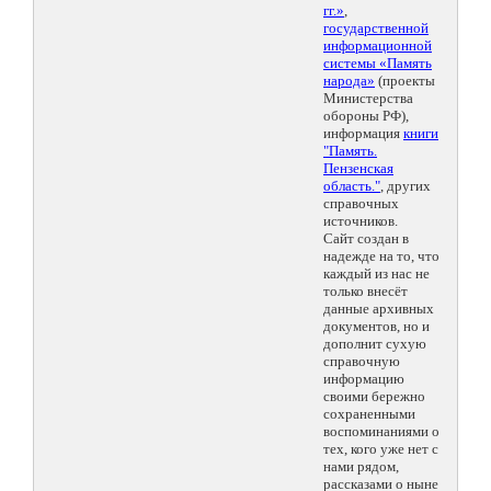
гг.»
,
государственной
информационной
системы «Память
народа»
(проекты
Министерства
обороны РФ),
информация
книги
"Память.
Пензенская
область."
, других
справочных
источников.
Сайт создан в
надежде на то, что
каждый из нас не
только внесёт
данные архивных
документов, но и
дополнит сухую
справочную
информацию
своими бережно
сохраненными
воспоминаниями о
тех, кого уже нет с
нами рядом,
рассказами о ныне