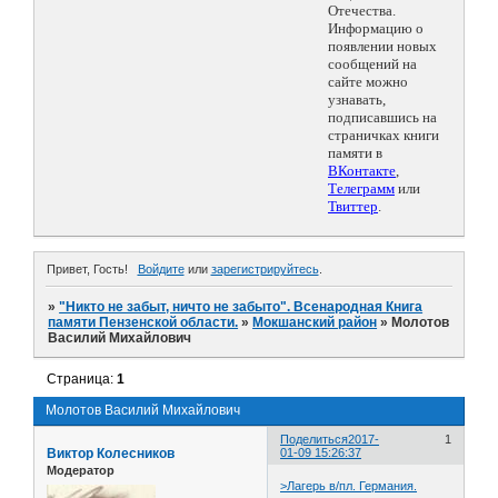
Отечества.
Информацию о
появлении новых
сообщений на
сайте можно
узнавать,
подписавшись на
страничках книги
памяти в
ВКонтакте
,
Телеграмм
или
Твиттер
.
Привет, Гость!
Войдите
или
зарегистрируйтесь
.
»
"Никто не забыт, ничто не забыто". Всенародная Книга
памяти Пензенской области.
»
Мокшанский район
»
Молотов
Василий Михайлович
Страница:
1
Молотов Василий Михайлович
Поделиться
2017-
1
Виктор Колесников
01-09 15:26:37
Модератор
>Лагерь в/пл. Германия.