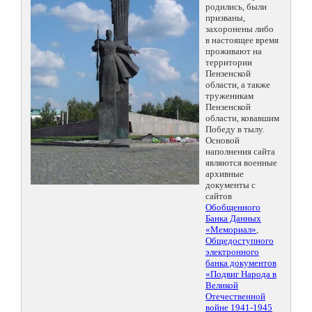
родились, были
призваны,
захоронены либо
в настоящее время
проживают на
территории
Пензенской
области, а также
труженикам
Пензенской
области, ковавшим
Победу в тылу.
Основой
наполнения сайта
являются военные
архивные
документы с
сайтов
Обобщенного
Банка Данных
«Мемориал»
,
Общедоступного
электронного
банка документов
«Подвиг Народа в
Великой
Отечественной
войне 1941-1945