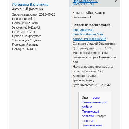
Поделиться
2025-
2
Легошина Валентина
06-27 03:18:33
Активный участник
Здравствуйте, Виктор
Зарегистрирован
: 2022-05-20
Васильевич!
Приглашений:
0
Сообщений:
8498
Записи из военкоматов.
Уважение:
[+119/-0]
https://pamyat-
Позитив:
[+0/-1]
naroda.ru/heroes/sm-
Провел на форуме:
person_rvk1080562787
:
10 месяцев 13 дней
Ситников Андрей Васильевич
Последний визит:
Дата рождения: __.__.1911
Сегодня 14:14:06
Место рождения: с. Ива
Голицинского рна Пензенской
обл
Наименование военкомата:
Балашихинский РВК
Воинское звание:
красноармеец
Дата выбытия: 29.12.1942
Ива
—
село
Нижнеломовского
района
Пензенской
области.
Входит
в
состав
Голицынского