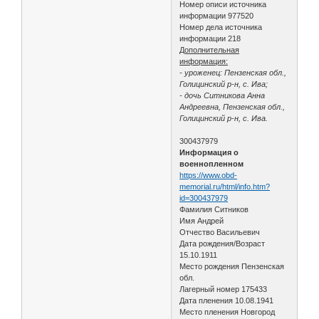
Номер описи источника
информации 977520
Номер дела источника
информации 218
Дополнительная
информация:
- уроженец: Пензенская обл.,
Голицинский р-н, с. Ива;
- дочь Ситникова Анна
Андреевна, Пензенская обл.,
Голицинский р-н, с. Ива.
300437979
Информация о
военнопленном
https://www.obd-
memorial.ru/html/info.htm?
id=300437979
Фамилия Ситников
Имя Андрей
Отчество Васильевич
Дата рождения/Возраст
15.10.1911
Место рождения Пензенская
обл.
Лагерный номер 175433
Дата пленения 10.08.1941
Место пленения Новгород