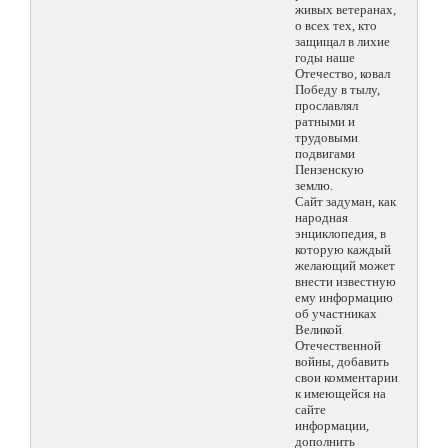
живых ветеранах,
о всех тех, кто
защищал в лихие
годы наше
Отечество, ковал
Победу в тылу,
прославлял
ратными и
трудовыми
подвигами
Пензенскую
землю.
Сайт задуман, как
народная
энциклопедия, в
которую каждый
желающий может
внести известную
ему информацию
об участниках
Великой
Отечественной
войны, добавить
свои комментарии
к имеющейся на
сайте
информации,
дополнить