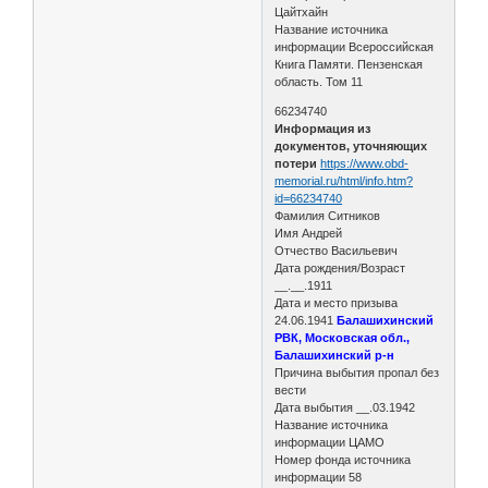
Цайтхайн
Название источника
информации Всероссийская
Книга Памяти. Пензенская
область. Том 11
66234740
Информация из
документов, уточняющих
потери
https://www.obd-
memorial.ru/html/info.htm?
id=66234740
Фамилия Ситников
Имя Андрей
Отчество Васильевич
Дата рождения/Возраст
__.__.1911
Дата и место призыва
24.06.1941
Балашихинский
РВК, Московская обл.,
Балашихинский р-н
Причина выбытия пропал без
вести
Дата выбытия __.03.1942
Название источника
информации ЦАМО
Номер фонда источника
информации 58