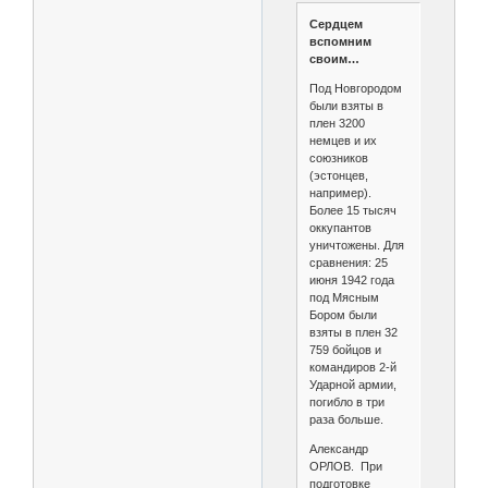
Сердцем
вспомним
своим…
Под Новгородом
были взяты в
плен 3200
немцев и их
союзников
(эстонцев,
например).
Более 15 тысяч
оккупантов
уничтожены. Для
сравнения: 25
июня 1942 года
под Мясным
Бором были
взяты в плен 32
759 бойцов и
командиров 2-й
Ударной армии,
погибло в три
раза больше.
Александр
ОРЛОВ. При
подготовке