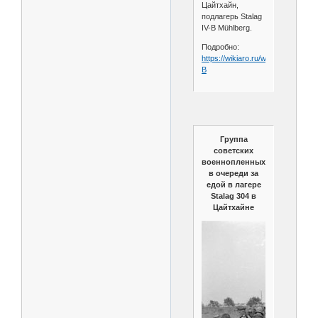
Цайтхайн,
подлагерь Stalag
IV-B Mühlberg.
Подробно:
https://wikiaro.ru/wiki/Stalag_IV-
B
Группа
советских
военнопленных
в очереди за
едой в лагере
Stalag 304 в
Цайтхайне