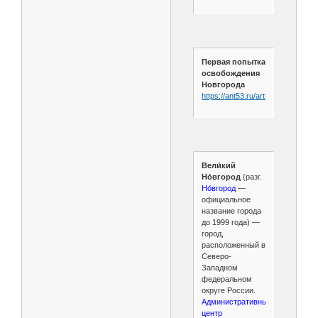
Первая попытка
освобождения
Новгорода
https://ant53.ru/article/190/
Вели́кий
Но́вгород
(разг.
Но́вгород
—
официальное
название города
до 1999 года) —
город,
расположенный в
Северо-
Западном
федеральном
округе России.
Административный
центр