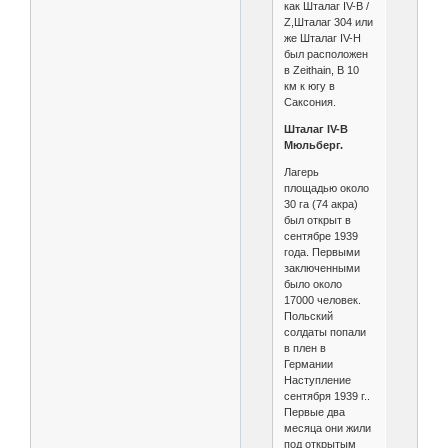
как Шталаг IV-B /
Z,Шталаг 304 или
же Шталаг IV-H
был расположен
в Zeithain, В 10
км к югу в
Саксония.
Шталаг IV-B
Мюльберг.
Лагерь
площадью около
30 га (74 акра)
был открыт в
сентябре 1939
года. Первыми
заключенными
было около
17000 человек.
Польский
солдаты попали
в плен в
Германии
Наступление
сентября 1939 г..
Первые два
месяца они жили
под открытым