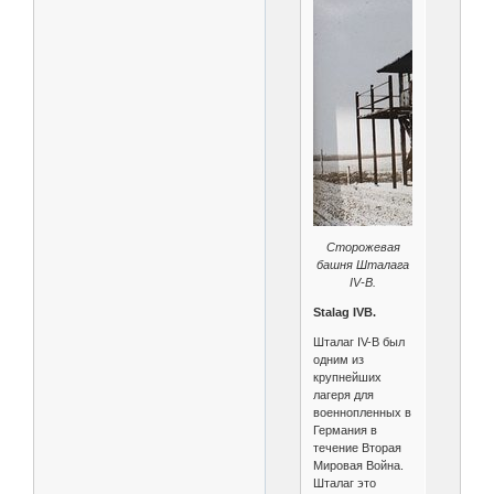
Сторожевая
башня Шталага
IV-B.
Stalag IVB.
Шталаг IV-B был
одним из
крупнейших
лагеря для
военнопленных в
Германия в
течение Вторая
Мировая Война.
Шталаг это