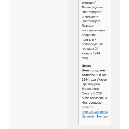
дивизия»).
Ленинградско-
Новгородская
операция и
Новгородско-
Лужская
наступательная
операция
привели к
освобождению
города к 20
января 1944
года.
Центр
Новгородской
области.
5 июля
1944 года Указом
Президиума
Верховного
Совета СССР
была образована
Новгородская
область.
https://ru.wikipedia.org/wiki/
Великий_Новгород