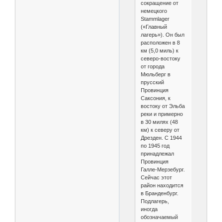
сокращение от
немецкого
Stammlager
(«Главный
лагерь»). Он был
расположен в 8
км (5,0 миль) к
северо-востоку
от города
Мюльберг в
прусский
Провинция
Саксония, к
востоку от Эльба
реки и примерно
в 30 милях (48
км) к северу от
Дрезден. С 1944
по 1945 год
принадлежал
Провинция
Галле-Мерзебург.
Сейчас этот
район находится
в Бранденбург.
Подлагерь,
иногда
обозначаемый