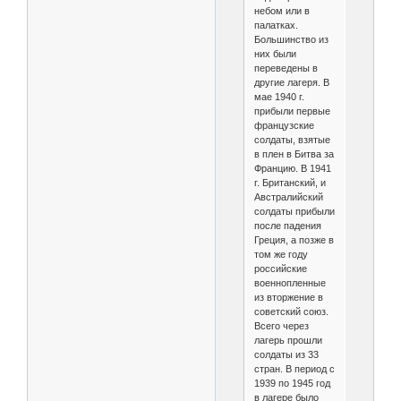
небом или в
палатках.
Большинство из
них были
переведены в
другие лагеря. В
мае 1940 г.
прибыли первые
французские
солдаты, взятые
в плен в Битва за
Францию. В 1941
г. Британский, и
Австралийский
солдаты прибыли
после падения
Греция, а позже в
том же году
российские
военнопленные
из вторжение в
советский союз.
Всего через
лагерь прошли
солдаты из 33
стран. В период с
1939 по 1945 год
в лагере было