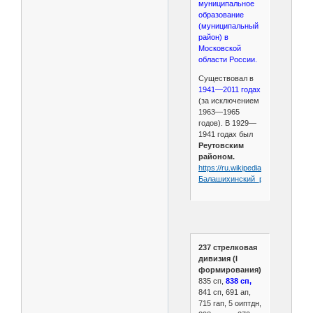
муниципальное
образование
(муниципальный
район) в
Московской
области России.
Существовал в
1941—2011 годах
(за исключением
1963—1965
годов). В 1929—
1941 годах был
Реутовским
районом.
https://ru.wikipedia.org/wiki/
Балашихинский_район
237 стрелковая
дивизия (I
формирования)
835 сп,
838 сп,
841 сп, 691 ап,
715 гап, 5 оиптдн,