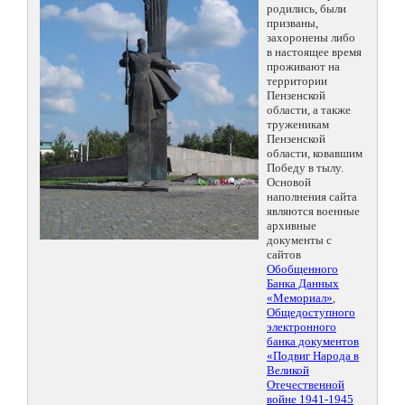
родились, были
призваны,
захоронены либо
в настоящее время
проживают на
территории
Пензенской
области, а также
труженикам
Пензенской
области, ковавшим
Победу в тылу.
Основой
наполнения сайта
являются военные
архивные
документы с
сайтов
Обобщенного
Банка Данных
«Мемориал»
,
Общедоступного
электронного
банка документов
«Подвиг Народа в
Великой
Отечественной
войне 1941-1945