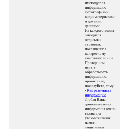
имеющуюся
информацию
фотографиями,
видеоматериалами
и другими
данными.
На каждого воина
заводится
отдельная
страница,
посвященная
конкретному
участнику войны.
Прежде чем
начать
обрабатывать
информацию,
прочитайте,
пожалуйста, тему
-
Как размещать
информацию
.
Любая Ваша
дополнительная
информация очень
важна для
увековечивания
памяти
защитников