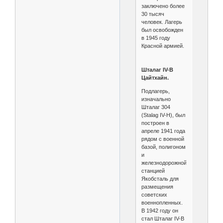
заключено более
30 тысяч
человек. Лагерь
был освобожден
в 1945 году
Красной армией.
Шталаг IV-B
Цайтхайн.
Подлагерь,
изначально
Шталаг 304
(Stalag IV-H), был
построен в
апреле 1941 года
рядом с военной
базой, полигоном
и
железнодорожной
станцией
Якобсталь для
размещения
советских
военнопленных.
В 1942 году он
стал Шталаг IV-B