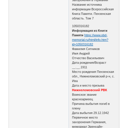
Название источника
информации Всероссийская
Книга Памяти. Пензенская
область. Том 7
1050316182
Информация из Книги
Памяти
https://www.obd-
memorial.ru/html/info.htm?
id=1050316182
Фамилия Ситников
Имя Андрей
Отчество Васильевич
Дата рождения/Возраст
__.__.1911
Место рождения Пензенская
обл., Нижнеломовский р-н, с.
Ива
Дата и место призыва
Нижнеломовский РВК
Воинское звание
красноармеец
Причина выбытия погиб в
плену
Дата выбытия 29.12.1942
Первичное место
захоронения Германия,
мемориал Эренхайн-