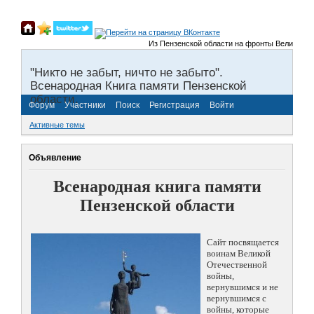
Из Пензенской области на фронты Великой Отечес
"Никто не забыт, ничто не забыто".
Всенародная Книга памяти Пензенской
области.
Форум
Участники
Поиск
Регистрация
Войти
Активные темы
Объявление
Всенародная книга памяти
Пензенской области
Сайт посвящается
воинам Великой
Отечественной
войны,
вернувшимся и не
вернувшимся с
войны, которые