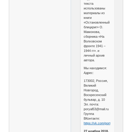
текста
использованы
материалы из
книги
«Остановленный
блицкриг» О.
Мамонова,
сборника «На
Волховском
фронте 1941 –
1944 гг». и
личный архив
автора.
Мы находимся:
Адрес:
173002, Россия,
Великий
Новгород,
Воскресенский
бульвар, д. 10
Эл. почта:
porуal53@mail.ru
Группа
ВКонтакте:
https://vk.com/portal53
27 ноября 2018.