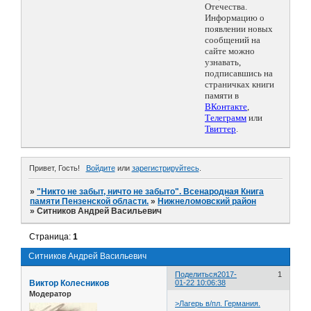
Отечества.
Информацию о
появлении новых
сообщений на
сайте можно
узнавать,
подписавшись на
страничках книги
памяти в
ВКонтакте
,
Телеграмм
или
Твиттер
.
Привет, Гость!
Войдите
или
зарегистрируйтесь
.
»
"Никто не забыт, ничто не забыто". Всенародная Книга
памяти Пензенской области.
»
Нижнеломовский район
»
Ситников Андрей Васильевич
Страница:
1
Ситников Андрей Васильевич
Поделиться
2017-
1
Виктор Колесников
01-22 10:06:38
Модератор
>Лагерь в/пл. Германия.