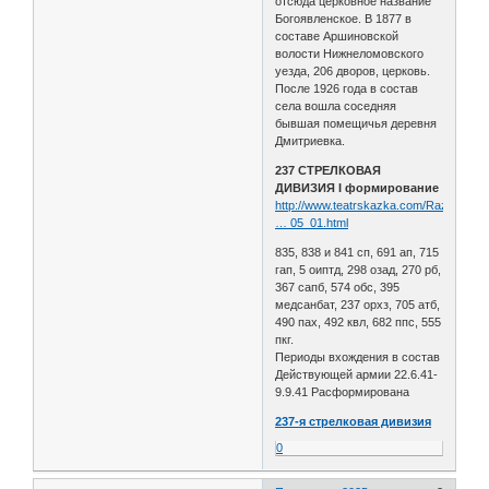
отсюда церковное название
Богоявленское. В 1877 в
составе Аршиновской
волости Нижнеломовского
уезда, 206 дворов, церковь.
После 1926 года в состав
села вошла соседняя
бывшая помещичья деревня
Дмитриевка.
237 СТРЕЛКОВАЯ
ДИВИЗИЯ I формирование
http://www.teatrskazka.com/Raznoe/Pe
… 05_01.html
835, 838 и 841 сп, 691 ап, 715
гап, 5 оиптд, 298 озад, 270 рб,
367 сапб, 574 обс, 395
медсанбат, 237 орхз, 705 атб,
490 пах, 492 квл, 682 ппс, 555
пкг.
Периоды вхождения в состав
Действующей армии 22.6.41-
9.9.41 Расформирована
237-я стрелковая дивизия
0