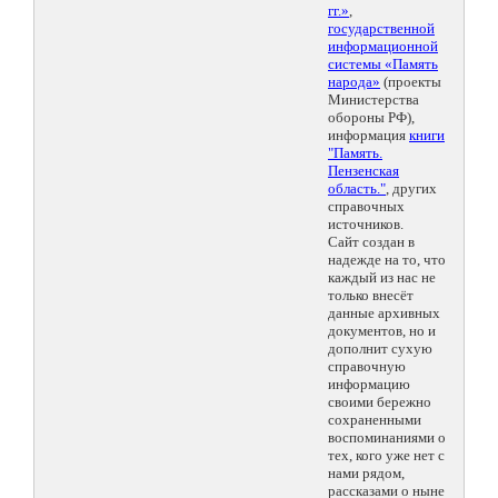
гг.»
,
государственной
информационной
системы «Память
народа»
(проекты
Министерства
обороны РФ),
информация
книги
"Память.
Пензенская
область."
, других
справочных
источников.
Сайт создан в
надежде на то, что
каждый из нас не
только внесёт
данные архивных
документов, но и
дополнит сухую
справочную
информацию
своими бережно
сохраненными
воспоминаниями о
тех, кого уже нет с
нами рядом,
рассказами о ныне