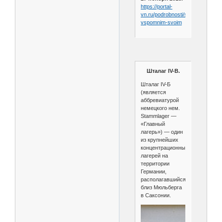
https://portal-
vn.ru/podrobnosti/serdcem-
vspomnim-svoim
Шталаг IV-B.
Шталаг IV-Б
(является
аббревиатурой
немецкого нем.
Stammlager —
«Главный
лагерь») — один
из крупнейших
концентрационных
лагерей на
территории
Германии,
располагавшийся
близ Мюльберга
в Саксонии.