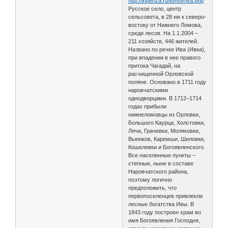
http://inpenza.ru/lomov/iva.php
Русское село, центр
сельсовета, в 28 км к северо-
востоку от Нижнего Ломова,
среди лесов. На 1.1.2004 –
211 хозяйств, 446 жителей.
Названо по речке Ива (Ивка),
при впадении в нее правого
притока Чагадай, на
расчищенной Орловской
поляне. Основано в 1711 году
наровчатскими
однодворцами. В 1712–1714
годах прибыли
нижнеломовцы из Орловки,
Большого Каурца, Холстовки,
Лячи, Грачевки, Моляковки,
Вьюнков, Каремши, Шиловки,
Кошелевки и Богоявленского.
Все населенные пункты –
степные, ныне в составе
Наровчатского района,
поэтому логично
предположить, что
первопоселенцев привлекли
лесные богатства Ивы. В
1843 году построен храм во
имя Богоявления Господня,