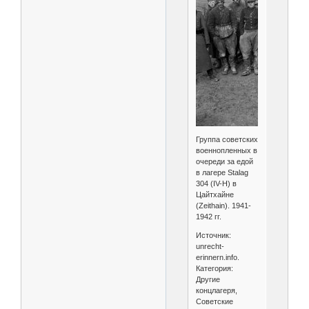
Группа советских
военнопленных в
очереди за едой
в лагере Stalag
304 (IV-H) в
Цайтхайне
(Zeithain). 1941-
1942 гг.
Источник:
unrecht-
erinnern.info.
Категория:
Другие
концлагеря,
Советские