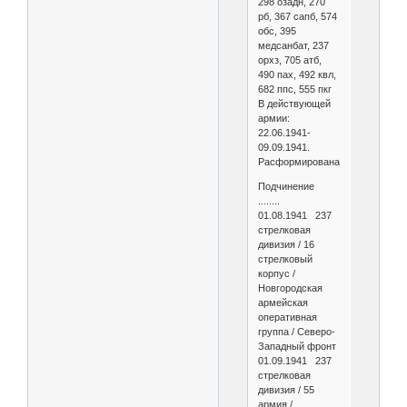
298 озадн, 270
рб, 367 сапб, 574
обс, 395
медсанбат, 237
орхз, 705 атб,
490 пах, 492 квл,
682 ппс, 555 пкг
В действующей
армии:
22.06.1941-
09.09.1941.
Расформирована
Подчинение
........
01.08.1941 237
стрелковая
дивизия / 16
стрелковый
корпус /
Новгородская
армейская
оперативная
группа / Северо-
Западный фронт
01.09.1941 237
стрелковая
дивизия / 55
армия /