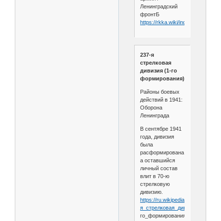
Ленинградский
фронтБ
https://rkka.wiki/index.php/237
237-я
стрелковая
дивизия (1-го
формирования)
Районы боевых
действий в 1941:
Оборона
Ленинграда
В сентябре 1941
года, дивизия
была
расформирована,
а оставшийся
личный состав
влит в 70-ю
стрелковую
дивизию.
https://ru.wikipedia.org/wiki/237-
я_стрелковая_дивизия_
(1-
го_формирования)