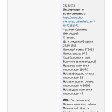
72191072
Информация о
военнопленном
https://www.obd-
memorial.ru/html/info.htm?
id=72191072
Фамилия Ситников
Имя Андрей
Отчество
Дата рождения/Возраст
15.10.1911
Лагерный номер 175433
Лагерь шталаг IV B
Судьба попал в плен
Воинское звание рядовой
Название источника
информации ЦАМО
Номер фонда источника
информации 58
Номер описи источника
информации A-69698
Номер дела источника
информации 44
ИВА
(Богоявленское)
Нижнеломовского района
Пензенской области