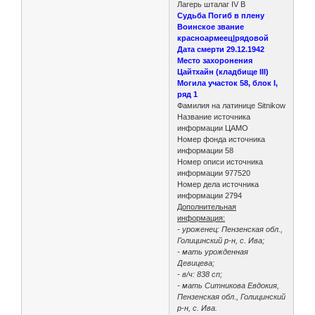
Лагерь шталаг IV B
Судьба Погиб в плену
Воинское звание
красноармеец|рядовой
Дата смерти 29.12.1942
Место захоронения
Цайтхайн (кладбище III)
Могила участок 58, блок I,
ряд 1
Фамилия на латинице Sitnikow
Название источника
информации ЦАМО
Номер фонда источника
информации 58
Номер описи источника
информации 977520
Номер дела источника
информации 2794
Дополнительная
информация:
- уроженец: Пензенская обл.,
Голицинский р-н, с. Ива;
- мать урожденная
Девицева;
- в/ч: 838 сп;
- мать Ситникова Евдокия,
Пензенская обл., Голицинский
р-н, с. Ива.