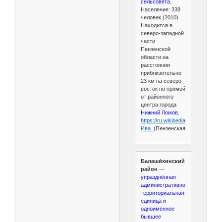
сельсовета.
Население: 338
человек (2010).
Находится в
северо-западной
части
Пензенской
области на
расстоянии
приблизительно
23 км на северо-
восток по прямой
от районного
центра города
Нижний Ломов.
https://ru.wikipedia.org/wiki/
Ива_
(Пензенская_область)
Балаши́хинский
район
—
упразднённая
административно-
территориальная
единица и
одноимённое
бывшее