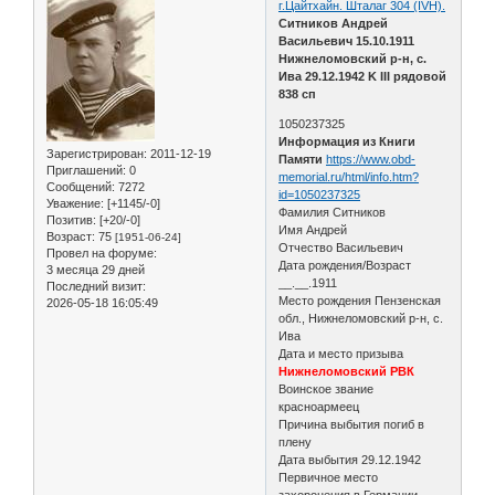
г.Цайтхайн. Шталаг 304 (IVH).
Ситников Андрей
Васильевич 15.10.1911
Нижнеломовский р-н, с.
Ива 29.12.1942 K III рядовой
838 сп
1050237325
Информация из Книги
Зарегистрирован
: 2011-12-19
Памяти
https://www.obd-
Приглашений:
0
memorial.ru/html/info.htm?
Сообщений:
7272
id=1050237325
Уважение:
[+1145/-0]
Фамилия Ситников
Позитив:
[+20/-0]
Имя Андрей
Возраст:
75
[1951-06-24]
Отчество Васильевич
Провел на форуме:
Дата рождения/Возраст
3 месяца 29 дней
__.__.1911
Последний визит:
Место рождения Пензенская
2026-05-18 16:05:49
обл., Нижнеломовский р-н, с.
Ива
Дата и место призыва
Нижнеломовский РВК
Воинское звание
красноармеец
Причина выбытия погиб в
плену
Дата выбытия 29.12.1942
Первичное место
захоронения в Германии