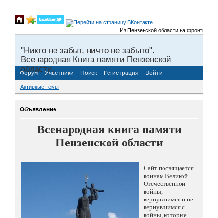
Из Пензенской области на фронты Велико
"Никто не забыт, ничто не забыто".
Всенародная Книга памяти Пензенской
области.
Форум
Участники
Поиск
Регистрация
Войти
Активные темы
Объявление
Всенародная книга памяти
Пензенской области
Сайт посвящается
воинам Великой
Отечественной
войны,
вернувшимся и не
вернувшимся с
войны, которые