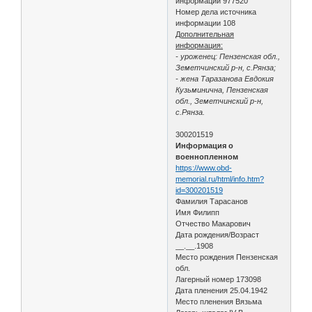
информации 977520
Номер дела источника
информации 108
Дополнительная
информация:
- уроженец: Пензенская обл.,
Земетчинский р-н, с.Рянза;
- жена Таразанова Евдокия
Кузьминична, Пензенская
обл., Земетчинский р-н,
с.Рянза.
300201519
Информация о
военнопленном
https://www.obd-
memorial.ru/html/info.htm?
id=300201519
Фамилия Тарасанов
Имя Филипп
Отчество Макарович
Дата рождения/Возраст
__.__.1908
Место рождения Пензенская
обл.
Лагерный номер 173098
Дата пленения 25.04.1942
Место пленения Вязьма