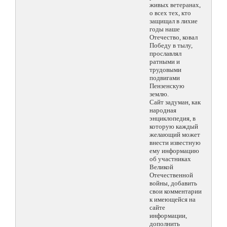
живых ветеранах,
о всех тех, кто
защищал в лихие
годы наше
Отечество, ковал
Победу в тылу,
прославлял
ратными и
трудовыми
подвигами
Пензенскую
землю.
Сайт задуман, как
народная
энциклопедия, в
которую каждый
желающий может
внести известную
ему информацию
об участниках
Великой
Отечественной
войны, добавить
свои комментарии
к имеющейся на
сайте
информации,
дополнить