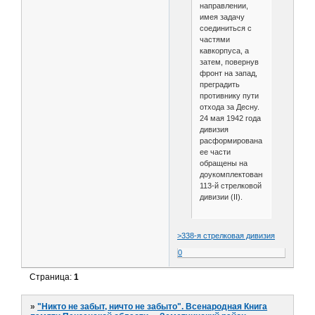
направлении,
имея задачу
соединиться с
частями
кавкорпуса, а
затем, повернув
фронт на запад,
преградить
противнику пути
отхода за Десну.
24 мая 1942 года
дивизия
расформирована,
ее части
обращены на
доукомплектование
113-й стрелковой
дивизии (II).
>338-я стрелковая дивизия
0
Страница:
1
»
"Никто не забыт, ничто не забыто". Всенародная Книга