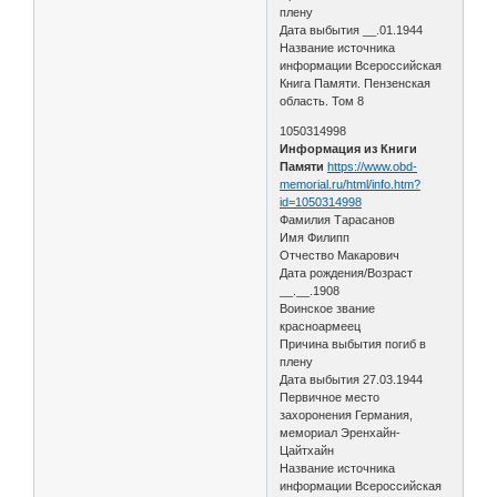
плену
Дата выбытия __.01.1944
Название источника
информации Всероссийская
Книга Памяти. Пензенская
область. Том 8
1050314998
Информация из Книги
Памяти
https://www.obd-
memorial.ru/html/info.htm?
id=1050314998
Фамилия Тарасанов
Имя Филипп
Отчество Макарович
Дата рождения/Возраст
__.__.1908
Воинское звание
красноармеец
Причина выбытия погиб в
плену
Дата выбытия 27.03.1944
Первичное место
захоронения Германия,
мемориал Эренхайн-
Цайтхайн
Название источника
информации Всероссийская