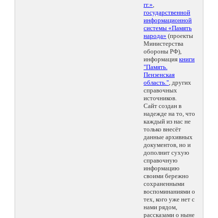
гг.»
,
государственной
информационной
системы «Память
народа»
(проекты
Министерства
обороны РФ),
информация
книги
"Память.
Пензенская
область."
, других
справочных
источников.
Сайт создан в
надежде на то, что
каждый из нас не
только внесёт
данные архивных
документов, но и
дополнит сухую
справочную
информацию
своими бережно
сохраненными
воспоминаниями о
тех, кого уже нет с
нами рядом,
рассказами о ныне