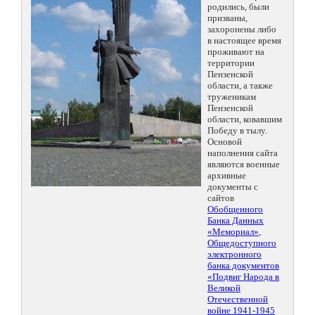
родились, были
призваны,
захоронены либо
в настоящее время
проживают на
территории
Пензенской
области, а также
труженикам
Пензенской
области, ковавшим
Победу в тылу.
Основой
наполнения сайта
являются военные
архивные
документы с
сайтов
Обобщенного
Банка Данных
«Мемориал»
,
Общедоступного
электронного
банка документов
«Подвиг Народа в
Великой
Отечественной
войне 1941-1945