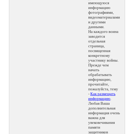
имеющуюся
информацию
фотографиями,
видеоматериалами
и другими
данными.
На каждого воина
заводится
отдельная
страница,
посвященная
конкретному
участнику войны.
Прежде чем
начать
обрабатывать
информацию,
прочитайте,
пожалуйста, тему
-
Как размещать
информацию
.
Любая Ваша
дополнительная
информация очень
важна для
увековечивания
памяти
защитников