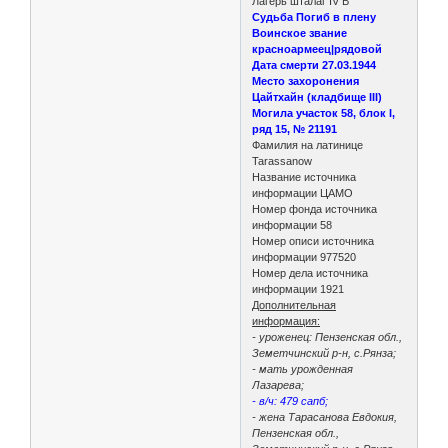
Лагерь шталаг IV B
Судьба Погиб в плену
Воинское звание
красноармеец|рядовой
Дата смерти 27.03.1944
Место захоронения
Цайтхайн (кладбище III)
Могила участок 58, блок I,
ряд 15, № 21191
Фамилия на латинице
Tarassanow
Название источника
информации ЦАМО
Номер фонда источника
информации 58
Номер описи источника
информации 977520
Номер дела источника
информации 1921
Дополнительная
информация:
- уроженец: Пензенская обл.,
Земетчинский р-н, с.Рянза;
- мать урожденная
Лазарева;
- в/ч: 479 сапб;
- жена Тарасанова Евдокия,
Пензенская обл.,