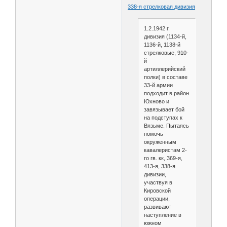
338-я стрелковая дивизия
1.2.1942 г.
дивизия (1134-й,
1136-й, 1138-й
стрелковые, 910-
й
артиллерийский
полки) в составе
33-й армии
подходит в район
Юхново и
завязывает бой
на подступах к
Вязьме. Пытаясь
помочь
окруженным
кавалеристам 2-
го гв. кк, 369-я,
413-я, 338-я
дивизии,
участвуя в
Кировской
операции,
развивают
наступление в
южном