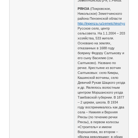
Земетчинский р-н, с.Рянза.
РЯНЗА
(Покровское,
Никольское) Земетчинского
района Пензенской области
http://inpenza.ru/zemetchino/ryanza.php
Русское село, центр
сельсовета. На 1.1.2004 – 203
хозяйства, 533 жителя.
Основано на землях,
отказанных в 1688 году
боярину Федору Салтыкову и
его сыну Василию (см.
Салтыково). Названо по
речке. Крестьяне из вотчин
Салтыковых: село Кимры,
Кашинской вотчины, село
Девичий Рукав Шацкого уезда
и др. Являлось волостным
центром Моршанского уезда
Тамбовской губернии. В 1877
– 2 церкви, школа. В 1934
году воспринималось как два
села – Нижняя и Верхняя
Рянзы (по течению речки
Рянзы), в первом колхозы
«Строитель» и имени
Ворошилова, во втором –
«Волна революции»; в обоих