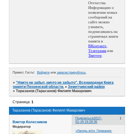
Отечества.
Информацию о
появлении новых
сообщений на
сайте можно
узнавать,
подписавшись на
страничках книги
памяти в
ВКонтакте
,
Телеграмм
или
Твиттер
.
Привет, Гость!
Войдите
или
зарегистрируйтесь
.
»
"Никто не забыт, ничто не забыто". Всенародная Книга
памяти Пензенской области.
»
Земетчинский район
»
Таразанов (Тарасанов) Филипп Макарович
Страница:
1
Таразанов (Тарасанов) Филипп Макарович
Поделиться
2017-
1
Виктор Колесников
01-29 16:28:35
Модератор
>Лагерь в/пл. Германия.