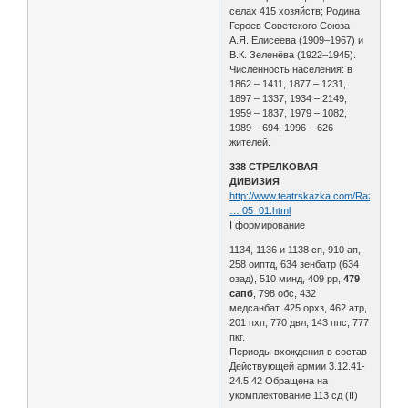
селах 415 хозяйств; Родина
Героев Советского Союза
А.Я. Елисеева (1909–1967) и
В.К. Зеленёва (1922–1945).
Численность населения: в
1862 – 1411, 1877 – 1231,
1897 – 1337, 1934 – 2149,
1959 – 1837, 1979 – 1082,
1989 – 694, 1996 – 626
жителей.
338 СТРЕЛКОВАЯ
ДИВИЗИЯ
http://www.teatrskazka.com/Raznoe/Pe
… 05_01.html
I формирование
1134, 1136 и 1138 сп, 910 ап,
258 оиптд, 634 зенбатр (634
озад), 510 минд, 409 рр,
479
сапб
, 798 обс, 432
медсанбат, 425 орхз, 462 атр,
201 пхп, 770 двл, 143 ппс, 777
пкг.
Периоды вхождения в состав
Действующей армии 3.12.41-
24.5.42 Обращена на
укомплектование 113 сд (II)