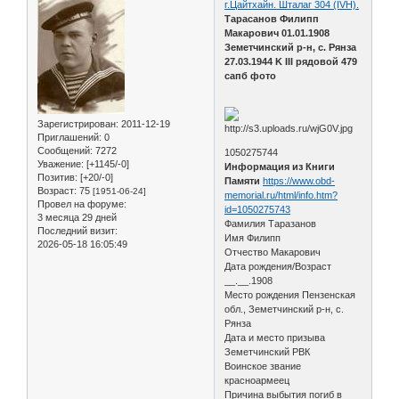
г.Цайтхайн. Шталаг 304 (IVH).
Тарасанов Филипп
Макарович 01.01.1908
Земетчинский р-н, с. Рянза
27.03.1944 K III рядовой 479
сапб фото
Зарегистрирован
: 2011-12-19
Приглашений:
0
Сообщений:
7272
1050275744
Уважение:
[+1145/-0]
Информация из Книги
Позитив:
[+20/-0]
Памяти
https://www.obd-
Возраст:
75
[1951-06-24]
memorial.ru/html/info.htm?
Провел на форуме:
id=1050275743
3 месяца 29 дней
Фамилия Таразанов
Последний визит:
Имя Филипп
2026-05-18 16:05:49
Отчество Макарович
Дата рождения/Возраст
__.__.1908
Место рождения Пензенская
обл., Земетчинский р-н, с.
Рянза
Дата и место призыва
Земетчинский РВК
Воинское звание
красноармеец
Причина выбытия погиб в