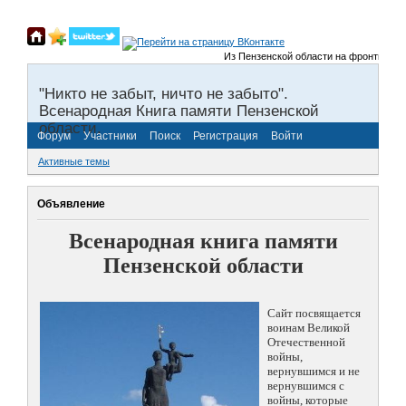
Из Пензенской области на фронты Велик
"Никто не забыт, ничто не забыто".
Всенародная Книга памяти Пензенской
области.
Форум
Участники
Поиск
Регистрация
Войти
Активные темы
Объявление
Всенародная книга памяти
Пензенской области
Сайт посвящается
воинам Великой
Отечественной
войны,
вернувшимся и не
вернувшимся с
войны, которые