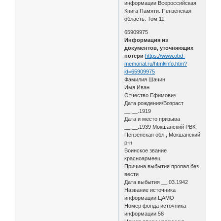
информации Всероссийская
Книга Памяти. Пензенская
область. Том 11
65909975
Информация из
документов, уточняющих
потери
https://www.obd-
memorial.ru/html/info.htm?
id=65909975
Фамилия Шачин
Имя Иван
Отчество Ефимович
Дата рождения/Возраст
__.__.1919
Дата и место призыва
__.__.1939 Мокшанский РВК,
Пензенская обл., Мокшанский
р-н
Воинское звание
красноармеец
Причина выбытия пропал без
вести
Дата выбытия __.03.1942
Название источника
информации ЦАМО
Номер фонда источника
информации 58