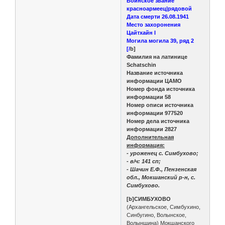
Воинское звание
красноармеец|рядовой
Дата смерти 26.08.1941
Место захоронения
Цайтхайн I
Могила могила 39, ряд 2
[/
b]
Фамилия на латинице
Schatschin
Название источника
информации ЦАМО
Номер фонда источника
информации 58
Номер описи источника
информации 977520
Номер дела источника
информации 2827
Дополнительная
информация:
- уроженец с. Симбухово;
- в/ч: 141 сп;
- Шачин Е.Ф., Пензенская
обл., Мокшанский р-н, с.
Симбухово.
[b]СИМБУХОВО
(Архангельское, Симбухино,
Синбугино, Волынское,
Волынщина) Мокшанского