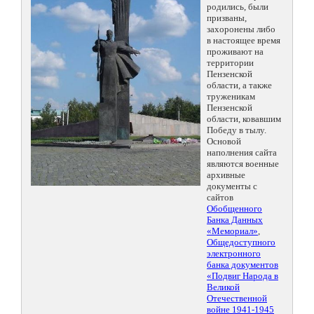
родились, были
призваны,
захоронены либо
в настоящее время
проживают на
территории
Пензенской
области, а также
труженикам
Пензенской
области, ковавшим
Победу в тылу.
Основой
наполнения сайта
являются военные
архивные
документы с
сайтов
Обобщенного
Банка Данных
«Мемориал»
,
Общедоступного
электронного
банка документов
«Подвиг Народа в
Великой
Отечественной
войне 1941-1945