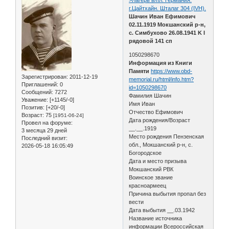
г.Цайтхайн. Шталаг 304 (IVH).
Шачин Иван Ефимович
02.11.1919 Мокшанский р-н,
с. Симбухово 26.08.1941 K I
рядовой 141 сп
1050298670
Информация из Книги
Памяти
https://www.obd-
Зарегистрирован
: 2011-12-19
memorial.ru/html/info.htm?
Приглашений:
0
id=1050298670
Сообщений:
7272
Фамилия Шачин
Уважение:
[+1145/-0]
Имя Иван
Позитив:
[+20/-0]
Отчество Ефимович
Возраст:
75
[1951-06-24]
Дата рождения/Возраст
Провел на форуме:
__.__.1919
3 месяца 29 дней
Место рождения Пензенская
Последний визит:
обл., Мокшанский р-н, с.
2026-05-18 16:05:49
Богородское
Дата и место призыва
Мокшанский РВК
Воинское звание
красноармеец
Причина выбытия пропал без
вести
Дата выбытия __.03.1942
Название источника
информации Всероссийская