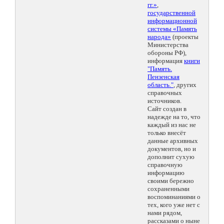
гг.»
,
государственной
информационной
системы «Память
народа»
(проекты
Министерства
обороны РФ),
информация
книги
"Память.
Пензенская
область."
, других
справочных
источников.
Сайт создан в
надежде на то, что
каждый из нас не
только внесёт
данные архивных
документов, но и
дополнит сухую
справочную
информацию
своими бережно
сохраненными
воспоминаниями о
тех, кого уже нет с
нами рядом,
рассказами о ныне