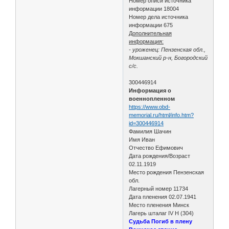
Номер описи источника
информации 18004
Номер дела источника
информации 675
Дополнительная
информация:
- уроженец: Пензенская обл.,
Мокшанский р-н, Богородский
с/с.
300446914
Информация о
военнопленном
https://www.obd-
memorial.ru/html/info.htm?
id=300446914
Фамилия Шачин
Имя Иван
Отчество Ефимович
Дата рождения/Возраст
02.11.1919
Место рождения Пензенская
обл.
Лагерный номер 11734
Дата пленения 02.07.1941
Место пленения Минск
Лагерь шталаг IV H (304)
Судьба Погиб в плену