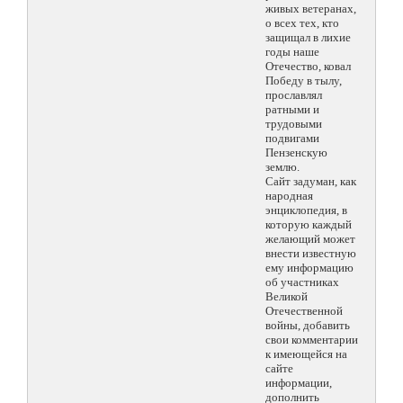
живых ветеранах,
о всех тех, кто
защищал в лихие
годы наше
Отечество, ковал
Победу в тылу,
прославлял
ратными и
трудовыми
подвигами
Пензенскую
землю.
Сайт задуман, как
народная
энциклопедия, в
которую каждый
желающий может
внести известную
ему информацию
об участниках
Великой
Отечественной
войны, добавить
свои комментарии
к имеющейся на
сайте
информации,
дополнить