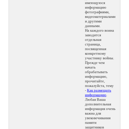
имеющуюся
информацию
фотографиями,
видеоматериалами
и другими
данными.
На каждого воина
заводится
отдельная
страница,
посвященная
конкретному
участнику войны.
Прежде чем
начать
обрабатывать
информацию,
прочитайте,
пожалуйста, тему
-
Как размещать
информацию
.
Любая Ваша
дополнительная
информация очень
важна для
увековечивания
памяти
защитников