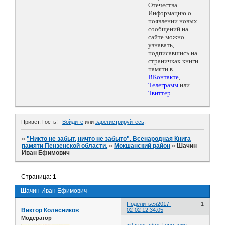
Отечества.
Информацию о
появлении новых
сообщений на
сайте можно
узнавать,
подписавшись на
страничках книги
памяти в
ВКонтакте
,
Телеграмм
или
Твиттер
.
Привет, Гость!
Войдите
или
зарегистрируйтесь
.
»
"Никто не забыт, ничто не забыто". Всенародная Книга
памяти Пензенской области.
»
Мокшанский район
»
Шачин
Иван Ефимович
Страница:
1
Шачин Иван Ефимович
Поделиться
2017-
1
Виктор Колесников
02-02 12:34:05
Модератор
>Лагерь в/пл. Германия.