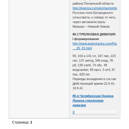
района Пензенской области
http://inpenza.ru/mokshan/simbuhovo.p
Русское село Богородского
сельсовета, к северу от него,
через автомагистраль
Мокшан – Нижний Ломов.
85 СТРЕЛКОВАЯ ДИВИЗИЯ
I формирование
http://www.teatrskazka.com/Raznoe/Pe
… 05_01.html
59, 103 и 141 сп, 167 лап, 223
гап, 137 оиптд, 346 озад, 78
рб, 130 сапб, 74 обс, 48
медсанбат, 69 орхз, 3 атб, 87
пах, 620 пкг.
Периоды вхождения в состав
Действующей армии 22.6.41-
19.9.41
85-я Челябинская Ордена
Ленина стрелковая
дивизия
0
Страница:
1