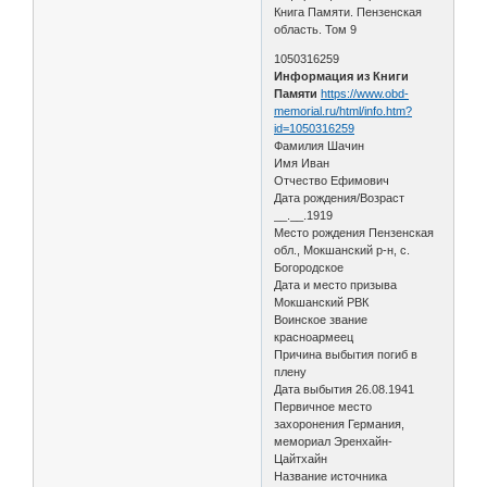
Книга Памяти. Пензенская
область. Том 9
1050316259
Информация из Книги
Памяти
https://www.obd-
memorial.ru/html/info.htm?
id=1050316259
Фамилия Шачин
Имя Иван
Отчество Ефимович
Дата рождения/Возраст
__.__.1919
Место рождения Пензенская
обл., Мокшанский р-н, с.
Богородское
Дата и место призыва
Мокшанский РВК
Воинское звание
красноармеец
Причина выбытия погиб в
плену
Дата выбытия 26.08.1941
Первичное место
захоронения Германия,
мемориал Эренхайн-
Цайтхайн
Название источника