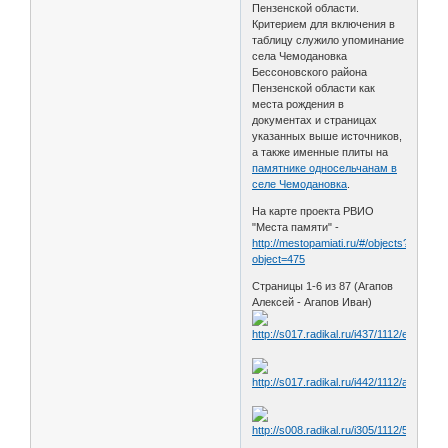
Пензенской области.
Критерием для включения в
таблицу служило упоминание
села Чемодановка
Бессоновского района
Пензенской области как
места рождения в
документах и страницах
указанных выше источников,
а также именные плиты на
памятнике односельчанам в
селе Чемодановка
.
На карте проекта РВИО
"Места памяти" -
http://mestopamiati.ru/#/objects?
object=475
Страницы 1-6 из 87 (Агапов
Алексей - Агапов Иван)