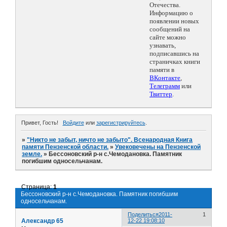
Отечества.
Информацию о
появлении новых
сообщений на
сайте можно
узнавать,
подписавшись на
страничках книги
памяти в
ВКонтакте
,
Телеграмм
или
Твиттер
.
Привет, Гость!
Войдите
или
зарегистрируйтесь
.
»
"Никто не забыт, ничто не забыто". Всенародная Книга
памяти Пензенской области.
»
Увековечены на Пензенской
земле.
»
Бессоновский р-н с.Чемодановка. Памятник
погибшим односельчанам.
Страница:
1
Бессоновский р-н с.Чемодановка. Памятник погибшим
односельчанам.
Поделиться
2011-
1
Александр 65
12-22 19:08:10