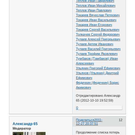
Теплов Иван Гаврилович
Теплов Иван Михайлович
Теплов Иван Павлович
Токарев Вячеслав Петрович
Токарев Иван Васильевич
Токарев Иван Егорович
Токарев Сергей Васильевич
Толкачев Сергей Федорович
Тулаев Алексей Григорьевич
Тулаев Артем Иванович
Тулаев Василий Григорьевич
Тулаев Трофим Яковлевич
Тумбаков (Тамбаков) Иван
Алексеевич
Ульянин Григорий Ефимович
Ульянов (Ульянин) Дмитрий
Ефимович
Федичкин (Федечкин) Борис
Акимович
Отредактировано Александр
65 (2012-10-10 19:52:59)
0
Поделиться
2011-
12
Александр 65
12-27 20:37:51
Модератор
Продолжение списка потерь