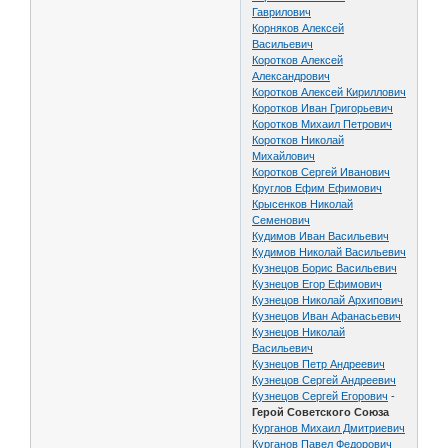
Гаврилович
Корняков Алексей
Васильевич
Коротков Алексей
Александрович
Коротков Алексей Кириллович
Коротков Иван Григорьевич
Коротков Михаил Петрович
Коротков Николай
Михайлович
Коротков Сергей Иванович
Круглов Ефим Ефимович
Крысенков Николай
Семенович
Кудимов Иван Васильевич
Кудимов Николай Васильевич
Кузнецов Борис Васильевич
Кузнецов Егор Ефимович
Кузнецов Николай Архипович
Кузнецов Иван Афанасьевич
Кузнецов Николай
Васильевич
Кузнецов Петр Андреевич
Кузнецов Сергей Андреевич
Кузнецов Сергей Егорович
-
Герой Советского Союза
Курганов Михаил Дмитриевич
Курганов Павел Федорович