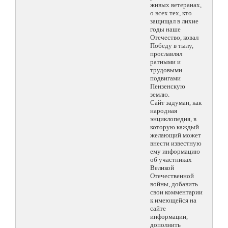
живых ветеранах,
о всех тех, кто
защищал в лихие
годы наше
Отечество, ковал
Победу в тылу,
прославлял
ратными и
трудовыми
подвигами
Пензенскую
землю.
Сайт задуман, как
народная
энциклопедия, в
которую каждый
желающий может
внести известную
ему информацию
об участниках
Великой
Отечественной
войны, добавить
свои комментарии
к имеющейся на
сайте
информации,
дополнить