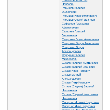
Рябинин Константин
Павлович
Рябышев Василий
Филиппович
Рябышев Иван Филиппович
Рябышев Сергей Иванович
Сафронов Александр
Афанасьевич
Селезнев Алексей
Васильевич
Семушкин Борис Алексеевич
Семушкин Федор Алексеевич
Семушкин Федор
Александрович
Сергунин Василий
Михайлович
Сигаев Василий Дмитриевич
Сигаев Василий Иванович
Сигаев Иван Петрович
Сигаев Матвей
Александрович
Сигаев Петр Иванович
Ситнов (Сиднов) Василий
Николаевич
Ситнов (Сиднов) Константин
Николаевич
Смогунов Игнатий Гордеевич
Смогунов Яков Гордеевич