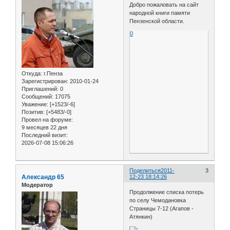
Добро пожаловать на сайт
народной книги памяти
Пензенской области.
0
Откуда:
г.Пенза
Зарегистрирован
: 2010-01-24
Приглашений:
0
Сообщений:
17075
Уважение:
[+1523/-6]
Позитив:
[+5483/-0]
Провел на форуме:
9 месяцев 22 дня
Последний визит:
2026-07-08 15:06:26
Поделиться
2011-
3
Александр 65
12-23 18:14:26
Модератор
Продолжение списка потерь
по селу Чемодановка
Страницы 7-12 (Агапов -
Атянкин)