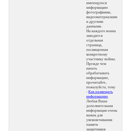
имеющуюся
информацию
фотографиями,
видеоматериалами
и другими
данными.
На каждого воина
заводится
отдельная
страница,
посвященная
конкретному
участнику войны.
Прежде чем
начать
обрабатывать
информацию,
прочитайте,
пожалуйста, тему
-
Как размещать
информацию
.
Любая Ваша
дополнительная
информация очень
важна для
увековечивания
памяти
защитников