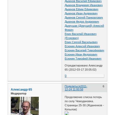
Дымнов Василий Ефимович
Дымнов Владимир Иванович
Дымнов Ефим Ефимович
Дымнов Иван Андреевич
Дымнов Сергей Панкратович
Дымнов Федор Андреевич
Дымушак (Домущей) Алексей
Фомич
Ерин Василий Иванович
(Егорович)
Ерин Сергей Васильевич
Есюнин Алексей Иванович
Есюнин Василий Тимофеевич
Есюнин Иван Федорович
Есюнин Тимофей Иванович
Отредактировано Александр
65 (2012-03-17 20:05:02)
0
Поделиться
2011-
6
Александр 65
12-24 11:00:58
Модератор
Продолжение списка потерь
по селу Чемодановка.
Страницы 25-30 (Жданенков -
Копылов)