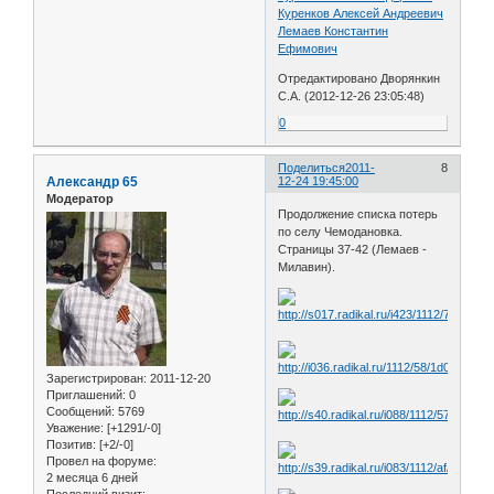
Куренков Алексей Андреевич
Лемаев Константин
Ефимович
Отредактировано Дворянкин
С.А. (2012-12-26 23:05:48)
0
Поделиться
2011-
8
Александр 65
12-24 19:45:00
Модератор
Продолжение списка потерь
по селу Чемодановка.
Страницы 37-42 (Лемаев -
Милавин).
Зарегистрирован
: 2011-12-20
Приглашений:
0
Сообщений:
5769
Уважение:
[+1291/-0]
Позитив:
[+2/-0]
Провел на форуме:
2 месяца 6 дней