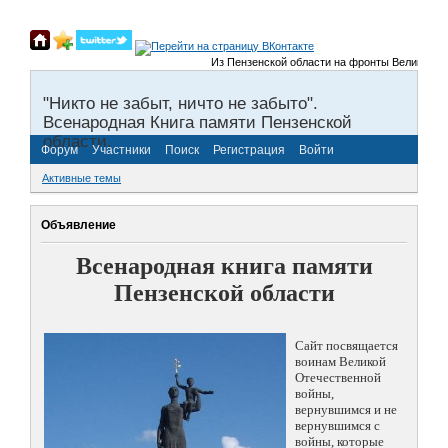
Из Пензенской области на фронты Великой Отечест
"Никто не забыт, ничто не забыто".
Всенародная Книга памяти Пензенской
области.
Форум
Участники
Поиск
Регистрация
Войти
Активные темы
Объявление
Всенародная книга памяти
Пензенской области
Сайт посвящается
воинам Великой
Отечественной
войны,
вернувшимся и не
вернувшимся с
войны, которые