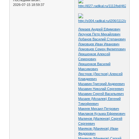
Последний визит:
2026-07-15 18:59:37
Лемаев Андрей Ефимович
Лизунов Петр Михайлович
Лобанов Василий Степанович
Ломовцев Иван Иванович
Ломовцев Семен Филиппович
Люкшенков Алексей
Семенович
Люкшенков Василий
Максимович
Люстров (Люстков) Алексей
Клавдиевич
Мазавин Григорий Андреевич
Мазавин Николай Сергеевич
Мазавин Сергей Васильевич
Мазаев (Мозалев) Евгений
Тимофеевич
Макеев Михаил Петрович
Маклаков Кузьма Ефремович
Малинов (Малюнов) Сергей
Сергеевич
Маняков (Манянов) Иван
Федорович
Маняков (Манянов) Сергей