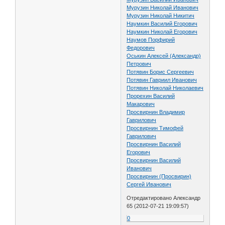
Мурузин Николай Иванович
Мурузин Николай Никитич
Наумкин Василий Егорович
Наумкин Николай Егорович
Наумов Порфирий
Федорович
Оськин Алексей (Александр)
Петрович
Потявин Борис Сергеевич
Потявин Гавриил Иванович
Потявин Николай Николаевич
Прорехин Василий
Макарович
Просвирнин Владимир
Гаврилович
Просвирнин Тимофей
Гаврилович
Просвирнин Василий
Егорович
Просвирнин Василий
Иванович
Просвирнин (Просвирин)
Сергей Иванович
Отредактировано Александр
65 (2012-07-21 19:09:57)
0