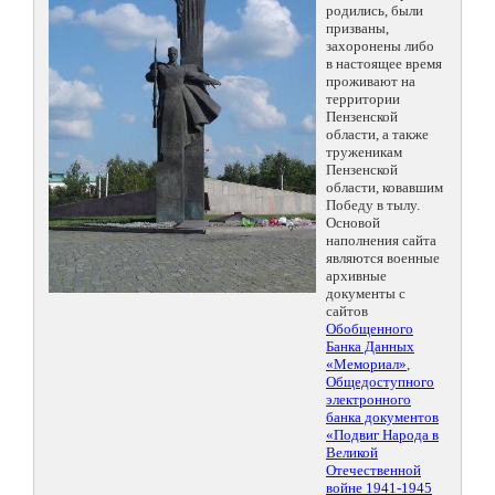
родились, были
призваны,
захоронены либо
в настоящее время
проживают на
территории
Пензенской
области, а также
труженикам
Пензенской
области, ковавшим
Победу в тылу.
Основой
наполнения сайта
являются военные
архивные
документы с
сайтов
Обобщенного
Банка Данных
«Мемориал»
,
Общедоступного
электронного
банка документов
«Подвиг Народа в
Великой
Отечественной
войне 1941-1945