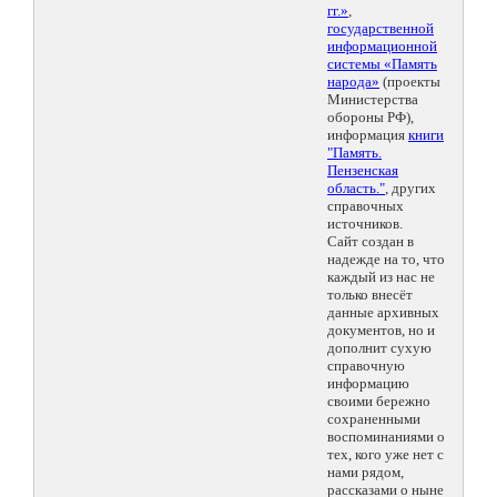
гг.»
,
государственной
информационной
системы «Память
народа»
(проекты
Министерства
обороны РФ),
информация
книги
"Память.
Пензенская
область."
, других
справочных
источников.
Сайт создан в
надежде на то, что
каждый из нас не
только внесёт
данные архивных
документов, но и
дополнит сухую
справочную
информацию
своими бережно
сохраненными
воспоминаниями о
тех, кого уже нет с
нами рядом,
рассказами о ныне