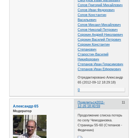
Смогунов Иван Матвеевич
Сопов Григорий Михайлович
Сопов Иван Федорович
Сопов Константин
Васильевич
Сопов Михаил Михайлович
Сопов Николай Петрович
Сорокин Андрей Николаевич
Сорокин Василий Петрович
Сорокин Константин
Степанович
Старостин Василий
Никифорович
Степанов Иван Герасимович
Степанов Иван Ефремович
Отредактировано Александр
65 (2012-09-12 18:29:18)
0
Поделиться
2011-
11
Александр 65
12-26 18:40:59
Модератор
Продолжение списка потерь
по селу Чемодановка.
Страницы 55-60 (Степанов -
Федичкин)