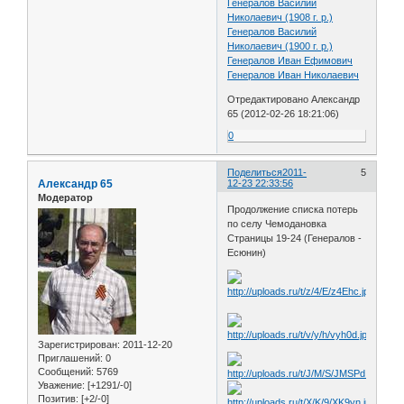
Генералов Василий
Николаевич (1908 г. р.)
Генералов Василий
Николаевич (1900 г. р.)
Генералов Иван Ефимович
Генералов Иван Николаевич
Отредактировано Александр
65 (2012-02-26 18:21:06)
0
Поделиться
2011-
5
Александр 65
12-23 22:33:56
Модератор
Продолжение списка потерь
по селу Чемодановка
Страницы 19-24 (Генералов -
Есюнин)
Зарегистрирован
: 2011-12-20
Приглашений:
0
Сообщений:
5769
Уважение:
[+1291/-0]
Позитив:
[+2/-0]