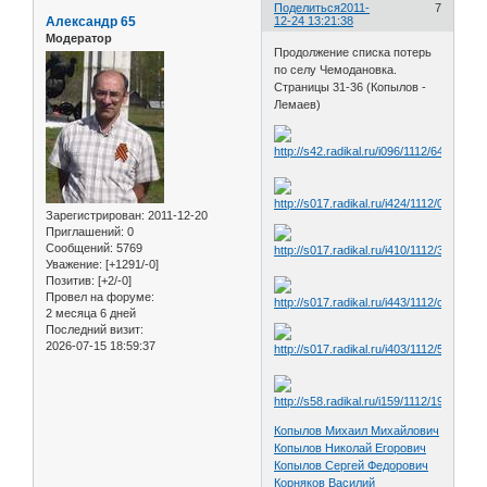
Поделиться
2011-
7
Александр 65
12-24 13:21:38
Модератор
Продолжение списка потерь
по селу Чемодановка.
Страницы 31-36 (Копылов -
Лемаев)
Зарегистрирован
: 2011-12-20
Приглашений:
0
Сообщений:
5769
Уважение:
[+1291/-0]
Позитив:
[+2/-0]
Провел на форуме:
2 месяца 6 дней
Последний визит:
2026-07-15 18:59:37
Копылов Михаил Михайлович
Копылов Николай Егорович
Копылов Сергей Федорович
Корняков Василий