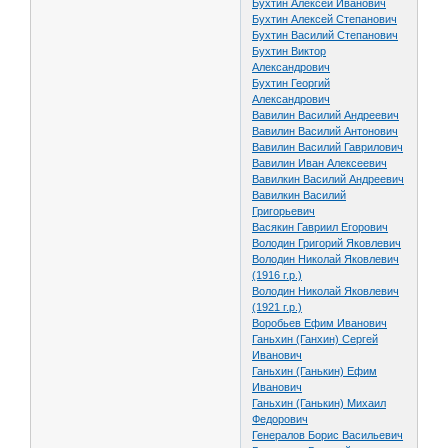
Бухтин Алексей Иванович
Бухтин Алексей Степанович
Бухтин Василий Степанович
Бухтин Виктор
Александрович
Бухтин Георгий
Александрович
Вавилин Василий Андреевич
Вавилин Василий Антонович
Вавилин Василий Гаврилович
Вавилин Иван Алексеевич
Вавилкин Василий Андреевич
Вавилкин Василий
Григорьевич
Васякин Гавриил Егорович
Володин Григорий Яковлевич
Володин Николай Яковлевич
(1916 г.р.)
Володин Николай Яковлевич
(1921 г.р.)
Воробьев Ефим Иванович
Ганьхин (Ганхин) Сергей
Иванович
Ганьхин (Ганькин) Ефим
Иванович
Ганьхин (Ганькин) Михаил
Федорович
Генералов Борис Васильевич