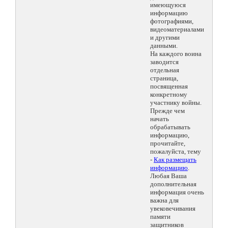
имеющуюся
информацию
фотографиями,
видеоматериалами
и другими
данными.
На каждого воина
заводится
отдельная
страница,
посвященная
конкретному
участнику войны.
Прежде чем
начать
обрабатывать
информацию,
прочитайте,
пожалуйста, тему
-
Как размещать
информацию
.
Любая Ваша
дополнительная
информация очень
важна для
увековечивания
памяти
защитников