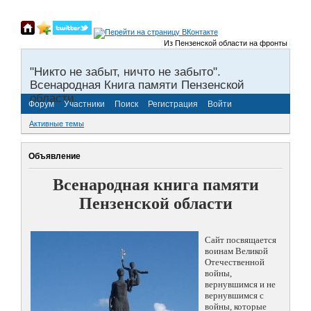
Из Пензенской области на фронты Великой 
"Никто не забыт, ничто не забыто".
Всенародная Книга памяти Пензенской
области.
Форум
Участники
Поиск
Регистрация
Войти
Активные темы
Объявление
Всенародная книга памяти
Пензенской области
Сайт посвящается
воинам Великой
Отечественной
войны,
вернувшимся и не
вернувшимся с
войны, которые