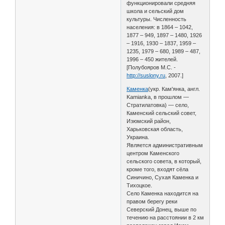
функционировали средняя
школа и сельский дом
культуры. Численность
населения: в 1864 – 1042,
1877 – 949, 1897 – 1480, 1926
– 1916, 1930 – 1837, 1959 –
1235, 1979 – 680, 1989 – 487,
1996 – 450 жителей.
[Полубояров М.С. -
http://suslony.ru
, 2007.]
Каменка
(укр. Кам'янка, англ.
Kamianka, в прошлом —
Стратилатовка) — село,
Каменский сельский совет,
Изюмский район,
Харьковская область,
Украина.
Является административным
центром Каменского
сельского совета, в который,
кроме того, входят сёла
Синичино, Сухая Каменка и
Тихоцкое.
Село Каменка находится на
правом берегу реки
Северский Донец, выше по
течению на расстоянии в 2 км