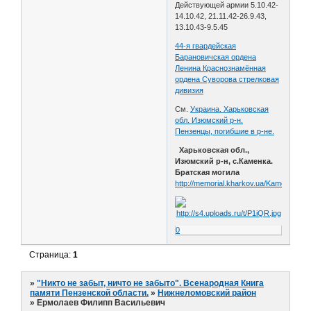
Действующей армии 5.10.42-
14.10.42, 21.11.42-26.9.43,
13.10.43-9.5.45
44-я гвардейская
Барановичская ордена
Ленина Краснознамённая
ордена Суворова стрелковая
дивизия
См.
Украина. Харьковская
обл. Изюмский р-н.
Пензенцы, погибшие в р-не.
Харьковская обл.,
Изюмский р-н, с.Каменка.
Братская могила
http://memorial.kharkov.ua/Kamenka3
0
Страница:
1
»
"Никто не забыт, ничто не забыто". Всенародная Книга
памяти Пензенской области.
»
Нижнеломовский район
»
Ермолаев Филипп Васильевич