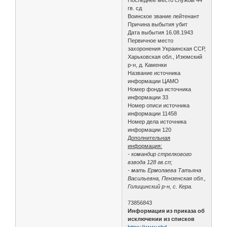
гв. сд
Воинское звание лейтенант
Причина выбытия убит
Дата выбытия 16.08.1943
Первичное место
захоронения Украинская ССР,
Харьковская обл., Изюмский
р-н, д. Каменки
Название источника
информации ЦАМО
Номер фонда источника
информации 33
Номер описи источника
информации 11458
Номер дела источника
информации 120
Дополнительная
информация:
- командир стрелкового
взвода 128 гв.сп;
- мать Ермолаева Татьяна
Васильевна, Пензенская обл.,
Голицинский р-н, с. Кера.
73856843
Информация из приказа об
исключении из списков
https://www.obd-