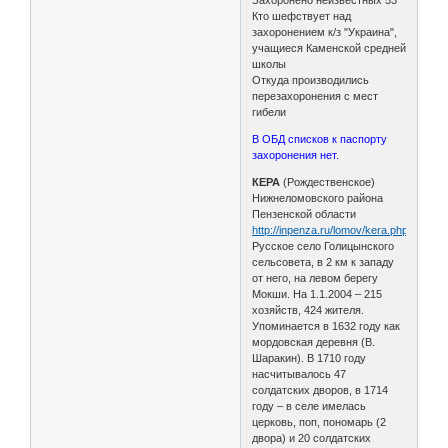
Кто шефствует над
захоронением к/з "Украина",
учащиеся Каменской средней
школы
Откуда производились
перезахоронения с мест
гибели
В ОБД списков к паспорту
захоронения нет.
КЕРА
(Рождественское)
Нижнеломовского района
Пензенской области
http://inpenza.ru/lomov/kera.php
Русское село Голицынского
сельсовета, в 2 км к западу
от него, на левом берегу
Мокши. На 1.1.2004 – 215
хозяйств, 424 жителя.
Упоминается в 1632 году как
мордовская деревня (В.
Шаракин). В 1710 году
насчитывалось 47
солдатских дворов, в 1714
году – в селе имелась
церковь, поп, пономарь (2
двора) и 20 солдатских