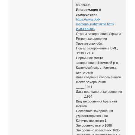
83999306
Информация о
захоронении
https://www.obd-
memorial.ru/html/info.htm?
id=83999306
Страна захоронения Украина
Регион захоронения
Харьковская обл.
Номер захоронения в ВМЦ
ЗУ380-21-45
Первичное место
захоронения Изюмский р-н,
Каменский с/с, с. Каменка,
центр села
Дата создания современного
места захоронения
__.__.1941
Дата последнего захоронения
__.__.1954
Вид захоронения братская
могила
Состояние захоронения
удовлетворительное
Количество могил 1
Захоронено всего 1688
Захоронено известных 1635
Захоронено неизвестных 53