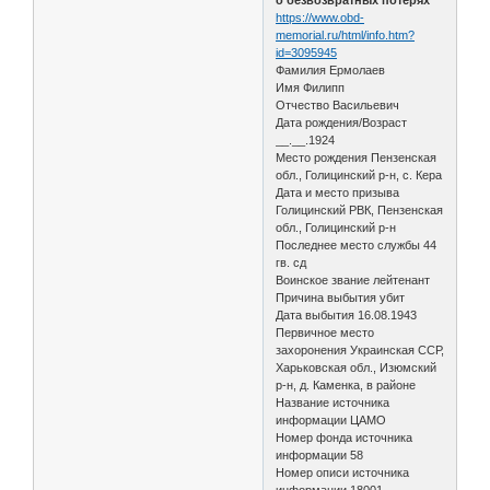
https://www.obd-
memorial.ru/html/info.htm?
id=3095945
Фамилия Ермолаев
Имя Филипп
Отчество Васильевич
Дата рождения/Возраст
__.__.1924
Место рождения Пензенская
обл., Голицинский р-н, с. Кера
Дата и место призыва
Голицинский РВК, Пензенская
обл., Голицинский р-н
Последнее место службы 44
гв. сд
Воинское звание лейтенант
Причина выбытия убит
Дата выбытия 16.08.1943
Первичное место
захоронения Украинская ССР,
Харьковская обл., Изюмский
р-н, д. Каменка, в районе
Название источника
информации ЦАМО
Номер фонда источника
информации 58
Номер описи источника
информации 18001