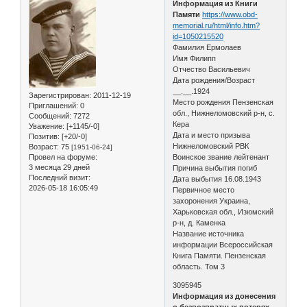
Информация из Книги
Памяти
https://www.obd-
memorial.ru/html/info.htm?
id=1050215520
Фамилия Ермолаев
Имя Филипп
Отчество Васильевич
Дата рождения/Возраст
__.__.1924
Зарегистрирован
: 2011-12-19
Место рождения Пензенская
Приглашений:
0
обл., Нижнеломовский р-н, с.
Сообщений:
7272
Кера
Уважение:
[+1145/-0]
Дата и место призыва
Позитив:
[+20/-0]
Нижнеломовский РВК
Возраст:
75
[1951-06-24]
Провел на форуме:
Воинское звание лейтенант
3 месяца 29 дней
Причина выбытия погиб
Последний визит:
Дата выбытия 16.08.1943
2026-05-18 16:05:49
Первичное место
захоронения Украина,
Харьковская обл., Изюмский
р-н, д. Каменка
Название источника
информации Всероссийская
Книга Памяти. Пензенская
область. Том 3
3095945
Информация из донесения
о безвозвратных потерях