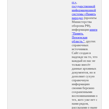
гг.»
,
государственной
информационной
системы «Память
народа»
(проекты
Министерства
обороны РФ),
информация
книги
"Память.
Пензенская
область."
, других
справочных
источников.
Сайт создан в
надежде на то, что
каждый из нас не
только внесёт
данные архивных
документов, но и
дополнит сухую
справочную
информацию
своими бережно
сохраненными
воспоминаниями о
тех, кого уже нет с
нами рядом,
рассказами о ныне