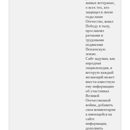
живых ветеранах,
о всех тех, кто
защищал в лихие
годы наше
Отечество, ковал
Победу в тылу,
прославлял
ратными и
трудовыми
подвигами
Пензенскую
землю.
Сайт задуман, как
народная
энциклопедия, в
которую каждый
желающий может
внести известную
ему информацию
об участниках
Великой
Отечественной
войны, добавить
свои комментарии
к имеющейся на
сайте
информации,
дополнить