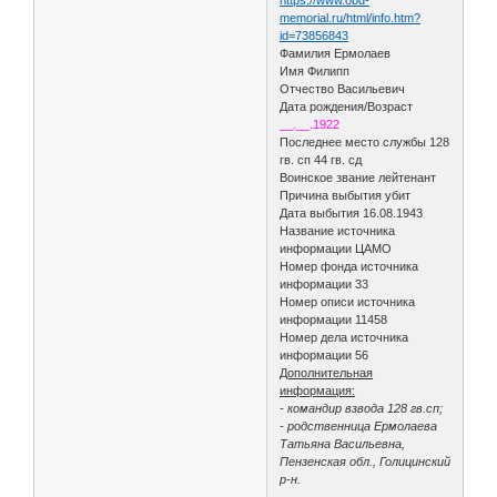
memorial.ru/html/info.htm?
id=73856843
Фамилия Ермолаев
Имя Филипп
Отчество Васильевич
Дата рождения/Возраст
__.__.1922
Последнее место службы 128
гв. сп 44 гв. сд
Воинское звание лейтенант
Причина выбытия убит
Дата выбытия 16.08.1943
Название источника
информации ЦАМО
Номер фонда источника
информации 33
Номер описи источника
информации 11458
Номер дела источника
информации 56
Дополнительная
информация:
- командир взвода 128 гв.сп;
- родственница Ермолаева
Татьяна Васильевна,
Пензенская обл., Голицинский
р-н.