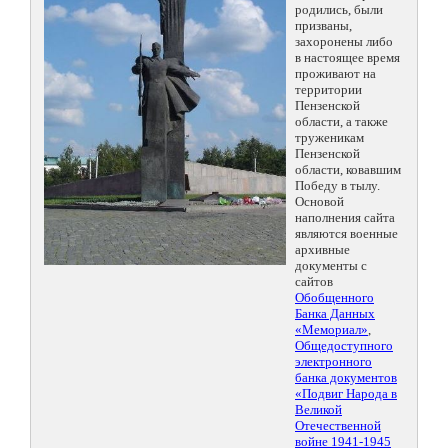
родились, были
призваны,
захоронены либо
в настоящее время
проживают на
территории
Пензенской
области, а также
труженикам
Пензенской
области, ковавшим
Победу в тылу.
Основой
наполнения сайта
являются военные
архивные
документы с
сайтов
Обобщенного
Банка Данных
«Мемориал»
,
Общедоступного
электронного
банка документов
«Подвиг Народа в
Великой
Отечественной
войне 1941-1945