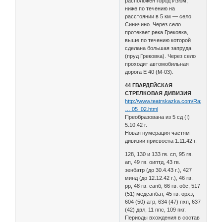
расположен город Изюм,
ниже по течению на
расстоянии в 5 км — село
Синичино. Через село
протекает река Грековка,
выше по течению которой
сделана большая запруда
(пруд Грековка). Через село
проходит автомобильная
дорога E 40 (М-03).
44 ГВАРДЕЙСКАЯ
СТРЕЛКОВАЯ ДИВИЗИЯ
http://www.teatrskazka.com/Raznoe/Pe
… 05_02.html
Преобразована из 5 сд (I)
5.10.42 г.
Новая нумерация частям
дивизии присвоена 1.11.42 г.
128, 130 и 133 гв. сп, 95 гв.
ап, 49 гв. оиптд, 43 гв.
зенбатр (до 30.4.43 г.), 427
минд (до 12.12.42 г.), 46 гв.
рр, 48 гв. сапб, 66 гв. обс, 517
(51) медсанбат, 45 гв. орхз,
604 (50) атр, 634 (47) пхп, 637
(42) двл, 11 ппс, 109 пкг.
Периоды вхождения в состав