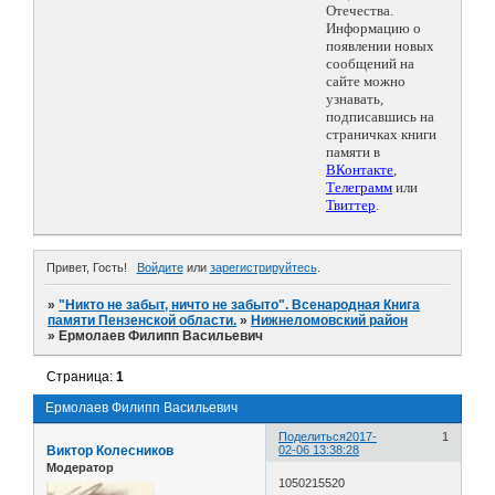
Отечества.
Информацию о
появлении новых
сообщений на
сайте можно
узнавать,
подписавшись на
страничках книги
памяти в
ВКонтакте
,
Телеграмм
или
Твиттер
.
Привет, Гость!
Войдите
или
зарегистрируйтесь
.
»
"Никто не забыт, ничто не забыто". Всенародная Книга
памяти Пензенской области.
»
Нижнеломовский район
»
Ермолаев Филипп Васильевич
Страница:
1
Ермолаев Филипп Васильевич
Поделиться
2017-
1
Виктор Колесников
02-06 13:38:28
Модератор
1050215520