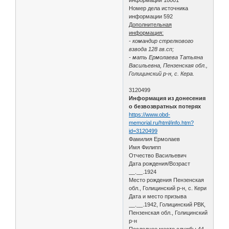
Номер дела источника
информации 592
Дополнительная
информация:
- командир стрелкового
взвода 128 гв.сп;
- мать Ермолаева Татьяна
Васильевна, Пензенская обл.,
Голицинский р-н, с. Кера.
3120499
Информация из донесения
о безвозвратных потерях
https://www.obd-
memorial.ru/html/info.htm?
id=3120499
Фамилия Ермолаев
Имя Филипп
Отчество Васильевич
Дата рождения/Возраст
__.__.1924
Место рождения Пензенская
обл., Голицинский р-н, с. Кери
Дата и место призыва
__.__.1942, Голицинский РВК,
Пензенская обл., Голицинский
р-н
Последнее место службы 44