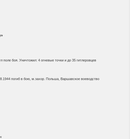
у»
л поле боя. Уничтожил: 4 огневые точки и до 35 гитлеровцев
2.08.1944 погиб в бою, м.захор. Польша, Варшавское воеводство
н