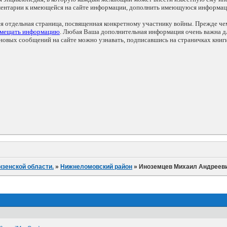
мментарии к имеющейся на сайте информации, дополнить имеющуюся информа
ся отдельная страница, посвященная конкретному участнику войны. Прежде ч
змещать информацию
. Любая Ваша дополнительная информация очень важна дл
овых сообщений на сайте можно узнавать, подписавшись на страничках книг
нзенской области.
»
Нижнеломовский район
»
Иноземцев Михаил Андреев