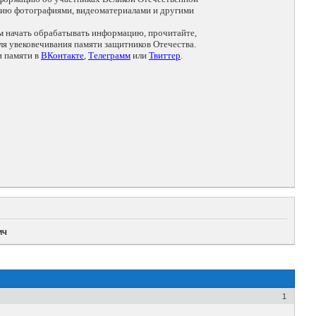
цию фотографиями, видеоматериалами и другими
ем начать обрабатывать информацию, прочитайте,
я увековечивания памяти защитников Отечества.
и памяти в
ВКонтакте
,
Телеграмм
или
Твиттер
.
ич
1