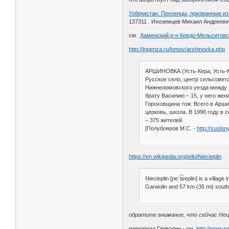
Узбекистан. Пензенцы, призванные из
137311 . Иноземцев Михаил Андреевич 1
см.
,Каменский р-н Кевдо-Мельситовс
http://inpenza.ru/lomov/arshinovka.php
АРШИНОВКА (Усть-Кера, Усть-К
Русское село, центр сельсовета
Нижнеломовского уезда между 1
брату Василию – 15, у него жен
Гороховщина тож. Всего в Аршино
церковь, школа. В 1996 году в с
– 375 жителей.
[Полубояров М.С. -
http://suslon
https://en.wikipedia.org/wiki/Niecieplin
Niecieplin [ɲeˈt͡ɕeplin] is a villa
Garwolin and 57 km (35 mi) south
обратите внимание, что сейчас Не
мемориал Гарволин - см.
http://www.s