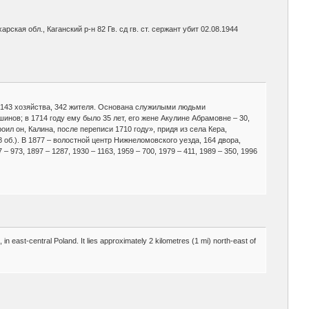
ская обл., Каганский р-н 82 Гв. сд гв. ст. сержант убит 02.08.1944
 – 143 хозяйства, 342 жителя. Основана служилыми людьми
нов; в 1714 году ему было 35 лет, его жене Акулине Абрамовне – 30,
оил он, Калина, после переписи 1710 году», придя из села Кера,
28 об.). В 1877 – волостной центр Нижнеломовского уезда, 164 двора,
 973, 1897 – 1287, 1930 – 1163, 1959 – 700, 1979 – 411, 1989 – 350, 1996
, in east-central Poland. It lies approximately 2 kilometres (1 mi) north-east of