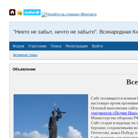
"Никто не забыт, ничто не забыто". Всенародная К
Форум
Участники
Поиск
Регистрация
Войти
Активные темы
Объявление
Все
Сайт посвящается воинам 
настоящее время проживаю
Основой наполнения сайта
документов «Подвиг Народ
Министерства обороны РФ
Сайт создан в надежде на
бережно сохраненными восп
Отечество, ковал Победу 
Сайт задуман, как народн