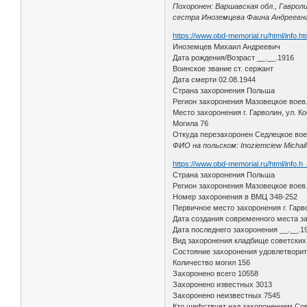
Похоронен: Варшавская обл., Гавроли
сестра Иноземцева Фаина Андреевна, 
https://www.obd-memorial.ru/html/info.
Иноземцев Михаил Андреевич
Дата рождения/Возраст __.__.1916
Воинское звание ст. сержант
Дата смерти 02.08.1944
Страна захоронения Польша
Регион захоронения Мазовецкое воев
Место захоронения г. Гарволин, ул. К
Могила 76
Откуда перезахоронен Седлецкое воев
ФИО на польском: Inoziemciew Michail 
https://www.obd-memorial.ru/html/info.
Страна захоронения Польша
Регион захоронения Мазовецкое воев
Номер захоронения в ВМЦ З48-252
Первичное место захоронения г. Гарв
Дата создания современного места з
Дата последнего захоронения __.__.1
Вид захоронения кладбище советских
Состояние захоронения удовлетвори
Количество могил 156
Захоронено всего 10558
Захоронено известных 3013
Захоронено неизвестных 7545
Кто шефствует над захоронением Со