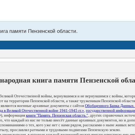
нига памяти Пензенской области.
народная книга памяти Пензенской обл
Великой Отечественной войны, вернувшимся и не вернувшимся с войны, котор
т на территории Пензенской области, а также труженикам Пензенской области
 являются военные архивные документы с сайтов
Обобщенного Банка Данных
а в Великой Отечественной войне 1941-1945 гг.»
,
государственной информаци
), информация
книги "Память. Пензенская область."
, других справочных источ
 то, что каждый из нас не только внесёт данные архивных документов, но и 
оминаниями о тех, кого уже нет с нами рядом, рассказами о ныне живых ветер
в тылу, прославлял ратными и трудовыми подвигами Пензенскую землю.
ая энциклопедия, в которую каждый желающий может внести известную ему и