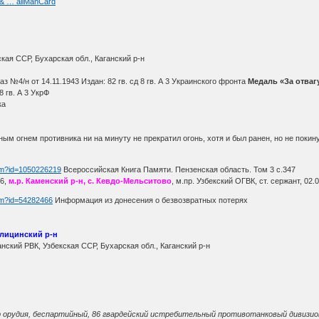
6& … ailManCard
кая ССР, Бухарская обл., Каганский р-н
каз №4/н от 14.11.1943 Издан: 82 гв. сд 8 гв. А 3 Украинского фронта
Медаль «За отваг
8 гв. А 3 УкрФ
ка
ным огнем противника ни на минуту не прекратил огонь, хотя и был ранен, но не покину
htm?id=1050226219
Всероссийская Книга Памяти. Пензенская область. Том 3 с.347
16,
м.р. Каменский р-н, с. Кевдо-Мельситово
, м.пр. Узбекский ОГВК, ст. сержант, 0
htm?id=54282466
Информация из донесения о безвозвратных потерях
олицинский р-н
анский РВК, Узбекская ССР, Бухарская обл., Каганский р-н
 орудия, беспартийный, 86 гвардейский истребительный противотанковый дивизио