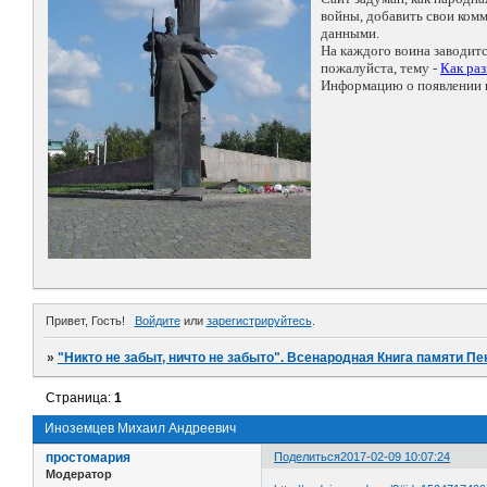
войны, добавить свои ко
данными.
На каждого воина заводит
пожалуйста, тему -
Как ра
Информацию о появлении н
Привет, Гость!
Войдите
или
зарегистрируйтесь
.
»
"Никто не забыт, ничто не забыто". Всенародная Книга памяти Пе
Страница:
1
Иноземцев Михаил Андреевич
простомария
Поделиться
2017-02-09 10:07:24
Модератор