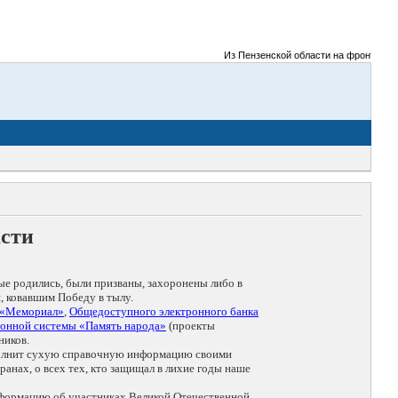
Из Пензенской области на фронты Велико
асти
ые родились, были призваны, захоронены либо в
, ковавшим Победу в тылу.
 «Мемориал»
,
Общедоступного электронного банка
онной системы «Память народа»
(проекты
ников.
дополнит сухую справочную информацию своими
анах, о всех тех, кто защищал в лихие годы наше
нформацию об участниках Великой Отечественной