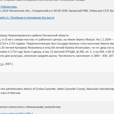
 Узбекистана.
916 Пензенская обл., Голицинский р-н 00.09.1939, Каганский РВК, Узбекская ССР, Бухар
кий с/с. Погибшие и пропавшие без вести
ерка) Нижнеломовского района Пензенской области
, в 16 км к северо-востоку от районного центра, на левом берегу Мокши. На 1.1.2004
710 и 1714 годами. Первопоселенцем был государственных пчел пасечник Никита Арши
а 20-летняя Катерина Яковлевна и отец 69-летний Калина Игнатьевич, «и тот двор постр
вке в 1714 году было 4 двора, в них 12 жителей (РГАДА, ф.350, оп. 1, е.хр.269, л.28-
еле дом культуры, неполная средняя школа. Численность населения: в 1864 – 839, 1877 –
y.ru
, 2007.]
ge in the administrative district of Gmina Garwolin, within Garwolin County, Masovian Voivodeship
-east of Warsaw.
цеплин относится к Мазовецкому воеводству
gvavia.ru/forum/192-1798-1