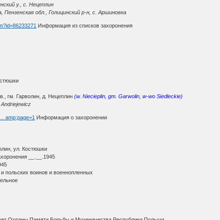
нский у., с. Нецеплин
Пензенская обл., Голицинский р-н, с. Аршиновка
htm?id=86233271
Информация из списков захоронения
.
остюшки
., гм. Гарволин, д. Нецеплин
(w. Niecieplin, gm. Garwolin, w-wo Siedleckie)
Andriejewicz
h … amp;page=1
Информация о захоронении
.
олин, ул. Костюшки
ахоронения __.__.1945
945
 и польских воинов и военнопленных
тельное
вет Охраны Памяти Борьбы и Мученичества Республики Польши