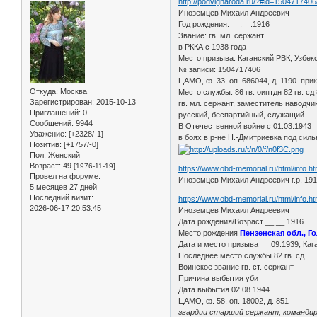
http://podvignaroda.ru/?#id=150471740
Иноземцев Михаил Андреевич
Год рождения: __.__.1916
Звание: гв. мл. сержант
в РККА с 1938 года
Место призыва: Каганский РВК, Узбекс
№ записи: 1504717406
ЦАМО, ф. 33, оп. 686044, д. 1190. при
Откуда:
Москва
Место службы: 86 гв. оиптдн 82 гв. сд 
Зарегистрирован
: 2015-10-13
гв. мл. сержант, заместитель наводчи
Приглашений:
0
русский, беспартийный, служащий
Сообщений:
9944
В Отечественной войне с 01.03.1943
Уважение:
[+2328/-1]
в боях в р-не Н.-Дмитриевка под силь
Позитив:
[+1757/-0]
Пол:
Женский
Возраст:
49
[1976-11-19]
https://www.obd-memorial.ru/html/info.
Провел на форуме:
Иноземцев Михаил Андреевич г.р. 19
5 месяцев 27 дней
Последний визит:
https://www.obd-memorial.ru/html/info.
2026-06-17 20:53:45
Иноземцев Михаил Андреевич
Дата рождения/Возраст __.__.1916
Место рождения
Пензенская обл., Г
Дата и место призыва __.09.1939, Каг
Последнее место службы 82 гв. сд
Воинское звание гв. ст. сержант
Причина выбытия убит
Дата выбытия 02.08.1944
ЦАМО, ф. 58, оп. 18002, д. 851
гвардии старший сержант, командир