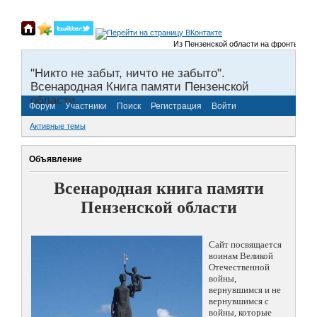
Из Пензенской области на фронты Велико
"Никто не забыт, ничто не забыто".
Всенародная Книга памяти Пензенской
области.
Форум
Участники
Поиск
Регистрация
Войти
Активные темы
Объявление
Всенародная книга памяти
Пензенской области
Сайт посвящается
воинам Великой
Отечественной
войны,
вернувшимся и не
вернувшимся с
войны, которые