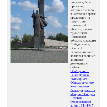
родились, были
призваны,
захоронены либо
в настоящее время
проживают на
территории
Пензенской
области, а также
труженикам
Пензенской
области, ковавшим
Победу в тылу.
Основой
наполнения сайта
являются военные
архивные
документы с
сайтов
Обобщенного
Банка Данных
«Мемориал»
,
Общедоступного
электронного
банка документов
«Подвиг Народа в
Великой
Отечественной
войне 1941-1945