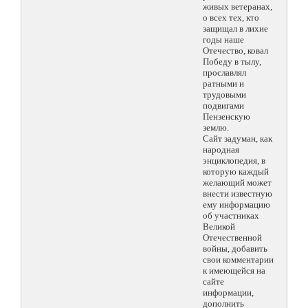
живых ветеранах,
о всех тех, кто
защищал в лихие
годы наше
Отечество, ковал
Победу в тылу,
прославлял
ратными и
трудовыми
подвигами
Пензенскую
землю.
Сайт задуман, как
народная
энциклопедия, в
которую каждый
желающий может
внести известную
ему информацию
об участниках
Великой
Отечественной
войны, добавить
свои комментарии
к имеющейся на
сайте
информации,
дополнить