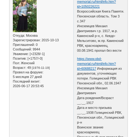
memorial.ru/html/info.htm?
id=1050226221
Всероссийская Книга Памяти.
Пензенская область. Том 3
с.347
Иноземцев Михаил
Дмитриевич г.р. 1917, м.р.
Откуда:
Москва
Каменский р-н, с. Кевдо-
Зарегистрирован
: 2015-10-13
Мельситово, м.пр. Каменский
Приглашений:
0
РВК, красноармеец,
Сообщений:
9944
00.08.1941 пропал без вести
Уважение:
[+2328/-1]
Позитив:
[+1757/-0]
https://www.obd-
Пол:
Женский
memorial.ru/html/info.htm?
Возраст:
49
[1976-11-19]
id=60688217
Информация из
Провел на форуме:
документов, уточняющих
5 месяцев 27 дней
потери. Голицинский РВК
Последний визит:
Пензенской обл., 02.06.1947
2026-06-17 20:53:45
Иноземцев Михаил
Дмитриевич
Дата рождения/Возраст
__.__.1917
Дата и место призыва
__.__.1938 Голицинский РВК,
Пензенская обл., Голицинский
р-н
Воинское звание
красноармеец
Причина выбытия пропал без