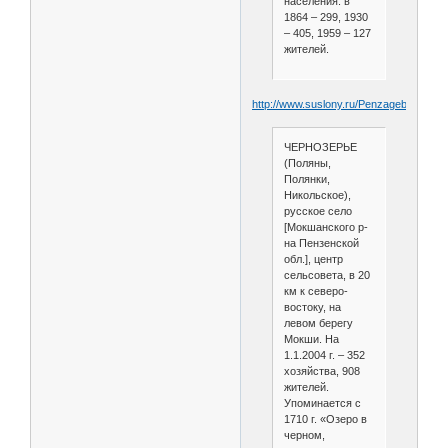
населения: в
1864 – 299, 1930
– 405, 1959 – 127
жителей.
http://www.suslony.ru/Penzagebiet/mok
ЧЕРНОЗЕРЬЕ
(Поляны,
Полянки,
Никольское),
русское село
[Мокшанского р-
на Пензенской
обл.], центр
сельсовета, в 20
км к северо-
востоку, на
левом берегу
Мокши. На
1.1.2004 г. – 352
хозяйства, 908
жителей.
Упоминается с
1710 г. «Озеро в
черном,