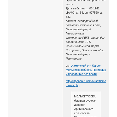
вести
Дата выбытия __.08.1941
ЦАМО, ф. 58, оп. 977520, д.
382
солдат, беспартийный
родился: Пензенская обл.,
Голицинский р-н, д.
Мильситовка
заключение РВК6 пропал без
вести в июне 1941
жена Иноземцева Мария
Захаровна, Пензенская обл.,
Голицинский р-н, с.
Чернозерье
см.
,Каменский р-н Кевдо-
Мельситовский с/с. Погибшие
и пропавшие без вести
http://inpenza.ru/lomov/settlements-
former.php
МЕЛЬСИТОВКА,
бывшая русская
деревня
Аршиновского
сельсовета