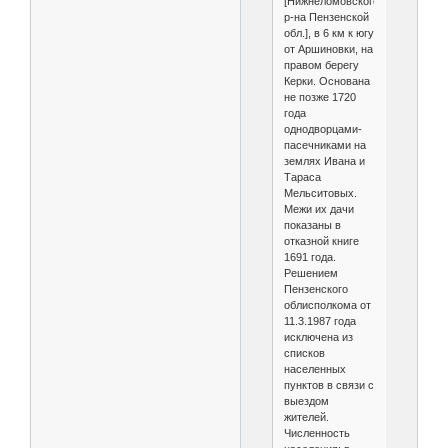
[Нижнеломовского
р-на Пензенской
обл.], в 6 км к югу
от Аршиновки, на
правом берегу
Керки. Основана
не позже 1720
года
однодворцами-
пасечниками на
землях Ивана и
Тараса
Мельситовых.
Межи их дачи
показаны в
отказной книге
1691 года.
Решением
Пензенского
облисполкома от
11.3.1987 года
исключена из
списков
населенных
пунктов в связи с
выездом
жителей.
Численность