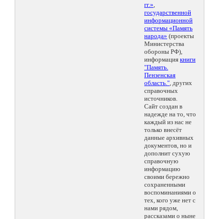
гг.»
,
государственной
информационной
системы «Память
народа»
(проекты
Министерства
обороны РФ),
информация
книги
"Память.
Пензенская
область."
, других
справочных
источников.
Сайт создан в
надежде на то, что
каждый из нас не
только внесёт
данные архивных
документов, но и
дополнит сухую
справочную
информацию
своими бережно
сохраненными
воспоминаниями о
тех, кого уже нет с
нами рядом,
рассказами о ныне