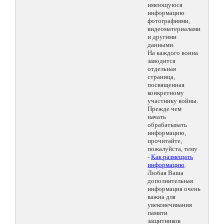
имеющуюся
информацию
фотографиями,
видеоматериалами
и другими
данными.
На каждого воина
заводится
отдельная
страница,
посвященная
конкретному
участнику войны.
Прежде чем
начать
обрабатывать
информацию,
прочитайте,
пожалуйста, тему
-
Как размещать
информацию
.
Любая Ваша
дополнительная
информация очень
важна для
увековечивания
памяти
защитников