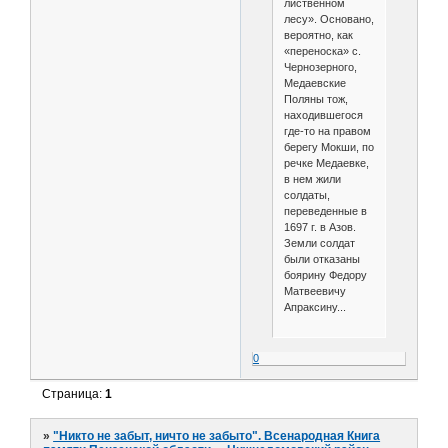
лиственном
лесу». Основано,
вероятно, как
«переноска» с.
Чернозерного,
Медаевские
Поляны тож,
находившегося
где-то на правом
берегу Мокши, по
речке Медаевке,
в нем жили
солдаты,
переведенные в
1697 г. в Азов.
Земли солдат
были отказаны
боярину Федору
Матвеевичу
Апраксину...
0
Страница:
1
»
"Никто не забыт, ничто не забыто". Всенародная Книга