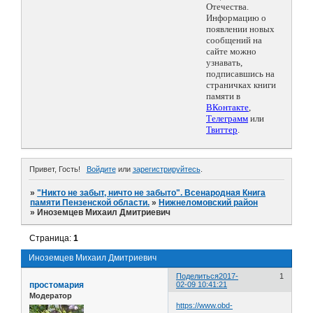
Отечества.
Информацию о
появлении новых
сообщений на
сайте можно
узнавать,
подписавшись на
страничках книги
памяти в
ВКонтакте
,
Телеграмм
или
Твиттер
.
Привет, Гость!
Войдите
или
зарегистрируйтесь
.
»
"Никто не забыт, ничто не забыто". Всенародная Книга
памяти Пензенской области.
»
Нижнеломовский район
»
Иноземцев Михаил Дмитриевич
Страница:
1
Иноземцев Михаил Дмитриевич
Поделиться
2017-
1
простомария
02-09 10:41:21
Модератор
https://www.obd-