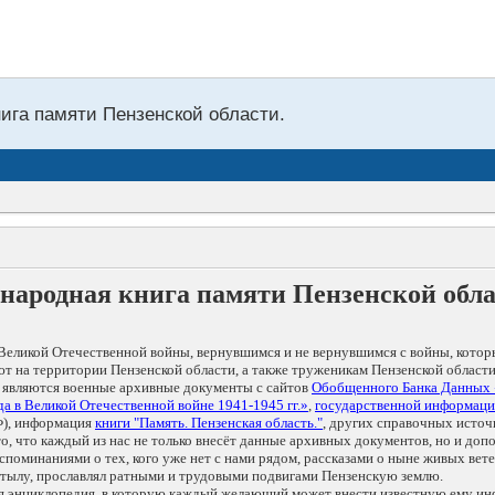
нига памяти Пензенской области.
народная книга памяти Пензенской обл
Великой Отечественной войны, вернувшимся и не вернувшимся с войны, котор
т на территории Пензенской области, а также труженикам Пензенской области
 являются военные архивные документы с сайтов
Обобщенного Банка Данных
а в Великой Отечественной войне 1941-1945 гг.»
,
государственной информаци
), информация
книги "Память. Пензенская область."
, других справочных источ
 то, что каждый из нас не только внесёт данные архивных документов, но и 
оминаниями о тех, кого уже нет с нами рядом, рассказами о ныне живых ветер
в тылу, прославлял ратными и трудовыми подвигами Пензенскую землю.
ая энциклопедия, в которую каждый желающий может внести известную ему и