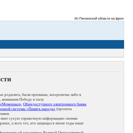
Из Пензенской области на фронты Велико
асти
ые родились, были призваны, захоронены либо в
, ковавшим Победу в тылу.
 «Мемориал»
,
Общедоступного электронного банка
онной системы «Память народа»
(проекты
ников.
дополнит сухую справочную информацию своими
анах, о всех тех, кто защищал в лихие годы наше
нформацию об участниках Великой Отечественной