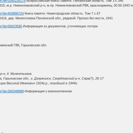
htm?id=1050226179
Всероссийская Книга Памяти. Пензенская область. Том 3 с.346
915, м.р. Нижнеломовский р-н, м.пр. Нижнеломовский РВК, красноармеец, 00.00.1943 п
htm?id=403895724
Книга памяти. Нижегородская область. Том 7 с.67
916, дер. Милентоевка Пензенской обл., рядовой. Пропал без вести, 1941
htm?id=56923595
Информация из документов, уточняющих потери
ржинский ГВК, Горьковская обл.
 р-н, д. Милентьевка
орьковская обл., г. Дзержинск, Свердловский р-н, Сяра(?), 26-17
ев Василий Иванович 1924г.р., погибший в 1944г.
htm?id=300348888
Информация о военнопленном