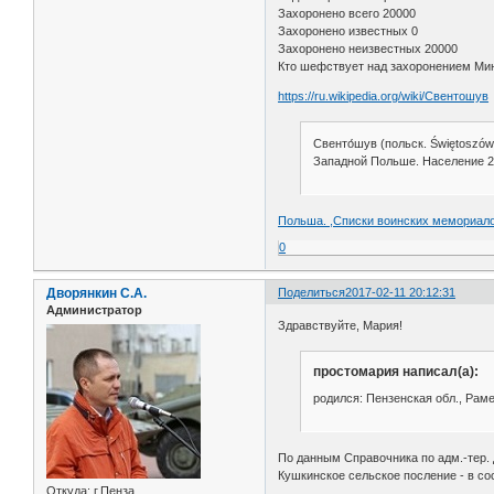
Захоронено всего 20000
Захоронено известных 0
Захоронено неизвестных 20000
Кто шефствует над захоронением Мин
https://ru.wikipedia.org/wiki/Свентошув
Свенто́шув (польск. Świętoszó
Западной Польше. Население 24
Польша. ,Списки воинских мемориало
0
Дворянкин С.А.
Поделиться
2017-02-11 20:12:31
Администратор
Здравствуйте, Мария!
простомария написал(а):
родился: Пензенская обл., Раме
По данным Справочника по адм.-тер. 
Кушкинское сельское посление - в со
Откуда:
г.Пенза