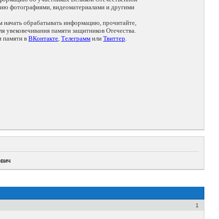
цию фотографиями, видеоматериалами и другими
ем начать обрабатывать информацию, прочитайте,
я увековечивания памяти защитников Отечества.
и памяти в
ВКонтакте
,
Телеграмм
или
Твиттер
.
ович
1