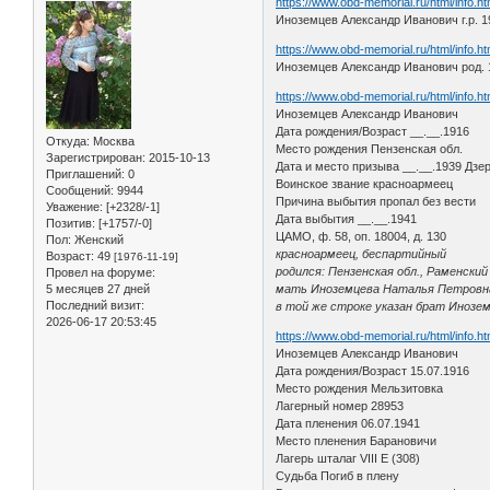
https://www.obd-memorial.ru/html/info.
Иноземцев Александр Иванович г.р. 1
https://www.obd-memorial.ru/html/info.
Иноземцев Александр Иванович род. 1
https://www.obd-memorial.ru/html/info.
Иноземцев Александр Иванович
Дата рождения/Возраст __.__.1916
Откуда:
Москва
Место рождения Пензенская обл.
Зарегистрирован
: 2015-10-13
Дата и место призыва __.__.1939 Дзе
Приглашений:
0
Воинское звание красноармеец
Сообщений:
9944
Причина выбытия пропал без вести
Уважение:
[+2328/-1]
Дата выбытия __.__.1941
Позитив:
[+1757/-0]
ЦАМО, ф. 58, оп. 18004, д. 130
Пол:
Женский
красноармеец, беспартийный
Возраст:
49
[1976-11-19]
родился: Пензенская обл., Раменский
Провел на форуме:
5 месяцев 27 дней
мать Иноземцева Наталья Петровна, Г
Последний визит:
в той же строке указан брат Иноземц
2026-06-17 20:53:45
https://www.obd-memorial.ru/html/info.
Иноземцев Александр Иванович
Дата рождения/Возраст 15.07.1916
Место рождения Мельзитовка
Лагерный номер 28953
Дата пленения 06.07.1941
Место пленения Барановичи
Лагерь шталаг VIII E (308)
Судьба Погиб в плену