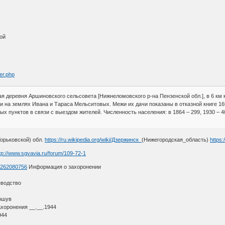
ой
er.php
еревня Аршиновского сельсовета [Нижнеломовского р-на Пензенской обл.], в 6 км к 
 на землях Ивана и Тараса Мельситовых. Межи их дачи показаны в отказной книге 169
х пунктов в связи с выездом жителей. Численность населения: в 1864 – 299, 1930 – 40
Горьковской) обл.
https://ru.wikipedia.org/wiki/Дзержинск_
(Нижегородская_область)
https
tp://www.sgvavia.ru/forum/109-72-1
d=262080756
Информация о захоронении
еводство
ошув
ахоронения __.__.1944
944