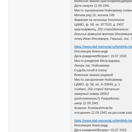
Воинское звание красноармеец|рядов
Дата смерти 11.09.1941
Место захоронения Нойхаммер (ново
Могила ряд 15, могила 149
Фамилия на латинице Inosemzew
ЦАМО, ф. 58, оп. 977520, д. 2457
красноармеец, 202 стройбатальон
девичья фамилия матери Иноземцев
отец Иван Иноземцев, Горький, пос. 
https://www.obd-memorial.ru/html/info.
Иноземцев Александр
Дата рождения/Возраст 15.07.1916
Место рождения Мельзидовка
Лагерь лаг. Нойхаммер
Судьба погиб в плену
Воинское звание рядовой
Место захоронения Нойхаммер
ЦАМО, ф. 58, оп. A-33949, д. 1
солдат, 202 строй батальон
лагерный номер 28953
(родственники?) Разработки
умер 11.09.1941
диагноз: Kreislaufshvache
похоронен 12.09.1941 на русском к
https://www.obd-memorial.ru/html/info.
Иноземцев Александр
Дата рождения/Возраст 15.07.1916