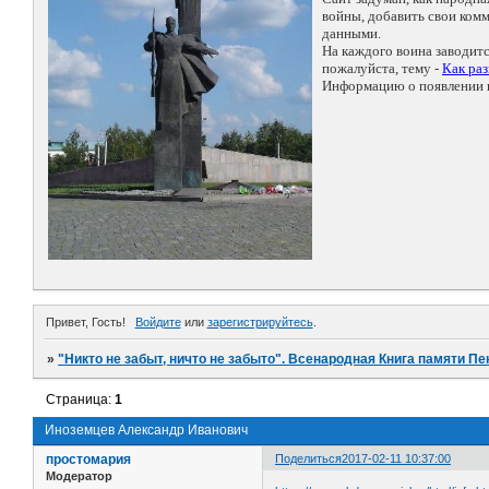
войны, добавить свои ко
данными.
На каждого воина заводит
пожалуйста, тему -
Как ра
Информацию о появлении н
Привет, Гость!
Войдите
или
зарегистрируйтесь
.
»
"Никто не забыт, ничто не забыто". Всенародная Книга памяти Пе
Страница:
1
Иноземцев Александр Иванович
простомария
Поделиться
2017-02-11 10:37:00
Модератор