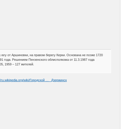
югу от Аршиновки, на правом берегу Керки. Основана не позже 1720
1 года. Решением Пензенского облисполкома от 11.3.1987 года
5, 1959 – 127 жителей.
://ru.wikipedia.org/wiki/Городской … _Дзержинск