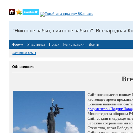
"Никто не забыт, ничто не забыто". Всенародная К
Форум
Участники
Поиск
Регистрация
Войти
Активные темы
Объявление
Все
Сайт посвящается воинам 
настоящее время проживаю
Основой наполнения сайта
документов «Подвиг Народ
Министерства обороны РФ
Сайт создан в надежде на
бережно сохраненными восп
Отечество, ковал Победу 
Сайт задуман, как народн