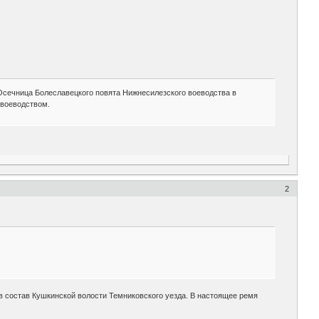
 Осечница Болеславецкого повята Нижнесилезского воеводства в
 воеводством.
2
 в состав Кушкинской волости Темниковского уезда. В настоящее ремя