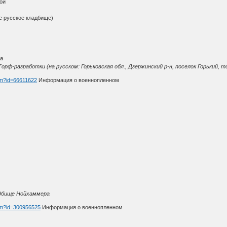
ой
е русское кладбище)
а
Торф-разработки (на русском: Горьковская обл., Дзержинский р-н, поселок Горький, 
htm?id=66611622
Информация о военнопленном
ладбище Нойхаммера
htm?id=300956525
Информация о военнопленном