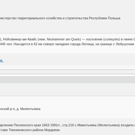
истерство территориального хозяйства и строительства Республики Польша
w), Нойха́ммер-ам-Квайс (нем. Neuhammer am Queis) — поселение (солецтво) в гмине
45 чел. Находится в 62 км северо-западнее города Легница, на границе с Любушским
в.
нский р-н, д. Милентьевка
делению Пензенского края 1663-1991гг., стр.216 с.Маметьевка (Мелентьевка) входило
ставе Темниковского района Мордовии.