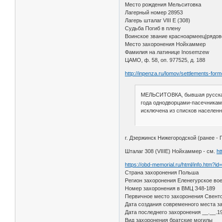
Место рождения Мельситовка
Лагерный номер 28953
Лагерь шталаг VIII E (308)
Судьба Погиб в плену
Воинское звание красноармеец|рядов
Место захоронения Нойхаммер
Фамилия на латинице Inosemzew
ЦАМО, ф. 58, оп. 977525, д. 188
http://inpenza.ru/lomov/settlements-form
МЕЛЬСИТОВКА, бывшая русская д
года однодворцами-пасечниками
исключена из списков населенны
г. Дзержинск Нижегородской (ранее - 
Шталаг 308 (VIIIE) Нойхаммер - см.
ht
https://obd-memorial.ru/html/info.htm?i
Страна захоронения Польша
Регион захоронения Еленегурское во
Номер захоронения в ВМЦ З48-189
Первичное место захоронения Свент
Дата создания современного места з
Дата последнего захоронения __.__.1
Вид захоронения братские могилы