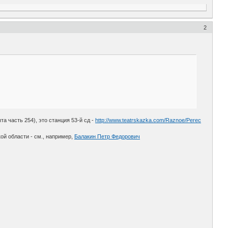
2
а часть 254), это станция 53-й сд -
http://www.teatrskazka.com/Raznoe/Perec
ой области - см., например,
Балакин Петр Федорович