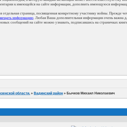
мментарии к имеющейся на сайте информации, дополнить имеющуюся информа
ся отдельная страница, посвященная конкретному участнику войны. Прежде ч
змещать информацию
. Любая Ваша дополнительная информация очень важна дл
овых сообщений на сайте можно узнавать, подписавшись на страничках книг
нзенской области.
»
Вадинский район
»
Бычков Михаил Николаевич