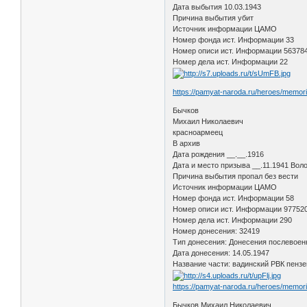
Дата выбытия 10.03.1943
Причина выбытия убит
Источник информации ЦАМО
Номер фонда ист. Информации 33
Номер описи ист. Информации 56378
Номер дела ист. Информации 22
https://pamyat-naroda.ru/heroes/memo
Бычков
Михаил Николаевич
красноармеец
В архив
Дата рождения __.__.1916
Дата и место призыва __.11.1941 Вол
Причина выбытия пропал без вести
Источник информации ЦАМО
Номер фонда ист. Информации 58
Номер описи ист. Информации 97752
Номер дела ист. Информации 290
Номер донесения: 32419
Тип донесения: Донесения послевоен
Дата донесения: 14.05.1947
Название части: вадинский РВК пензе
https://pamyat-naroda.ru/heroes/memo
Бычков Михаил Николаевич