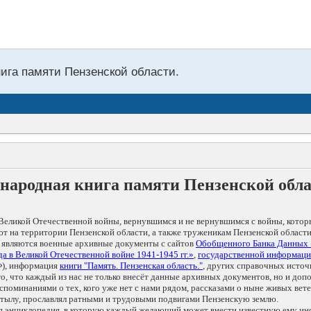
нига памяти Пензенской области.
народная книга памяти Пензенской обл
Великой Отечественной войны, вернувшимся и не вернувшимся с войны, котор
т на территории Пензенской области, а также труженикам Пензенской области
 являются военные архивные документы с сайтов
Обобщенного Банка Данных
а в Великой Отечественной войне 1941-1945 гг.»
,
государственной информаци
), информация
книги "Память. Пензенская область."
, других справочных источ
 то, что каждый из нас не только внесёт данные архивных документов, но и 
оминаниями о тех, кого уже нет с нами рядом, рассказами о ныне живых ветер
в тылу, прославлял ратными и трудовыми подвигами Пензенскую землю.
ая энциклопедия, в которую каждый желающий может внести известную ему и