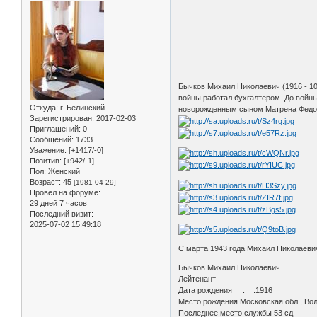
Бычков Михаил Николаевич (1916 - 10
войны работал бухгалтером. До войны
Откуда:
г. Белинский
новорожденным сыном Матрена Федото
Зарегистрирован
: 2017-02-03
Приглашений:
0
Сообщений:
1733
Уважение:
[+1417/-0]
Позитив:
[+942/-1]
Пол:
Женский
Возраст:
45
[1981-04-29]
Провел на форуме:
29 дней 7 часов
Последний визит:
2025-07-02 15:49:18
С марта 1943 года Михаил Николаевич
Бычков Михаил Николаевич
Лейтенант
Дата рождения __.__.1916
Место рождения Московская обл., Во
Последнее место службы 53 сд