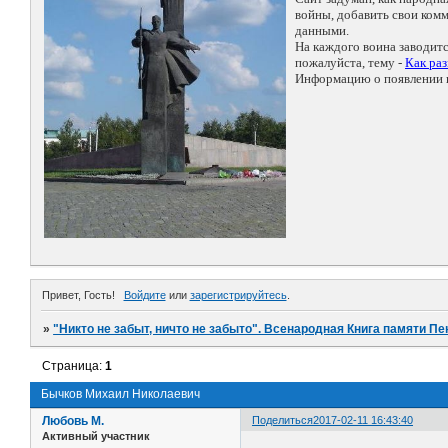
войны, добавить свои ко
данными.
На каждого воина заводит
пожалуйста, тему -
Как ра
Информацию о появлении н
Привет, Гость!
Войдите
или
зарегистрируйтесь
.
»
"Никто не забыт, ничто не забыто". Всенародная Книга памяти Пе
Страница:
1
Бычков Михаил Николаевич
Любовь М.
Поделиться
2017-02-11 16:43:40
Активный участник