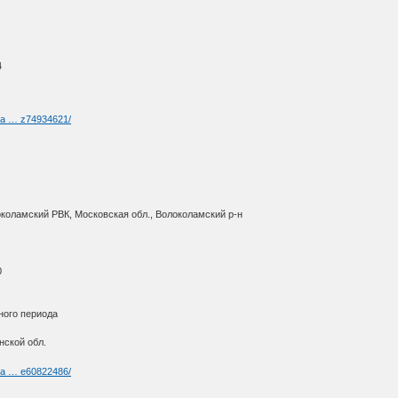
4
ria … z74934621/
околамский РВК, Московская обл., Волоколамский р-н
0
ного периода
нской обл.
ria … e60822486/