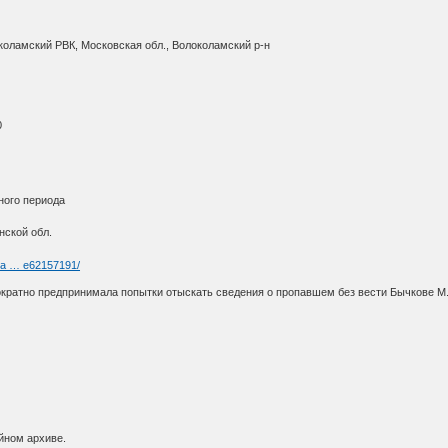
коламский РВК, Московская обл., Волоколамский р-н
0
ного периода
нской обл.
ria … e62157191/
кратно предпринимала попытки отыскать сведения о пропавшем без вести Бычкове М
йном архиве.