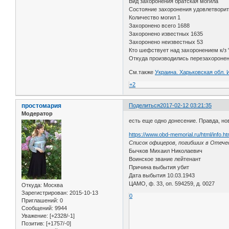
Вид захоронения братская могила
Состояние захоронения удовлетвори
Количество могил 1
Захоронено всего 1688
Захоронено известных 1635
Захоронено неизвестных 53
Кто шефствует над захоронением к/з
Откуда производились перезахоронен
См.также
Украина. Харьковская обл. 
+2
простомария
Поделиться
2017-02-12 03:21:35
Модератор
есть еще одно донесение. Правда, но
https://www.obd-memorial.ru/html/info.
Список офицеров, погибших в Отече
Бычков Михаил Николаевич
Воинское звание лейтенант
Причина выбытия убит
Дата выбытия 10.03.1943
ЦАМО, ф. 33, оп. 594259, д. 0027
Откуда:
Москва
Зарегистрирован
: 2015-10-13
0
Приглашений:
0
Сообщений:
9944
Уважение:
[+2328/-1]
Позитив:
[+1757/-0]