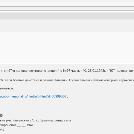
ся 97-я полевая почтовая станция (пс №97 часть 440; 23.01.1943г. - "97" полевая почт
43г. вела боевые действия в районе Каменки, Сухой Каменки Изюмского р-на Харьковск
имеется.
ww.obd-memorial.ru/html/info.htm?id=83999306
:
45
й р-н, Каменский с/с, с. Каменка, центр села
ахоронения __.__.1941
954