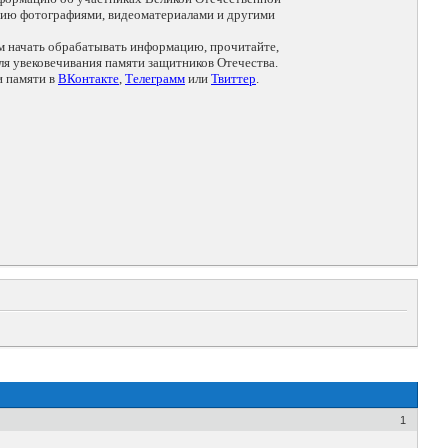
цию фотографиями, видеоматериалами и другими
ем начать обрабатывать информацию, прочитайте,
я увековечивания памяти защитников Отечества.
и памяти в
ВКонтакте
,
Телеграмм
или
Твиттер
.
1