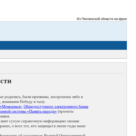
Из Пензенской области на фронты Велико
асти
ые родились, были призваны, захоронены либо в
, ковавшим Победу в тылу.
 «Мемориал»
,
Общедоступного электронного банка
онной системы «Память народа»
(проекты
ников.
дополнит сухую справочную информацию своими
анах, о всех тех, кто защищал в лихие годы наше
нформацию об участниках Великой Отечественной