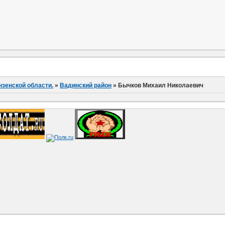
нзенской области.
»
Вадинский район
»
Бычков Михаил Николаевич