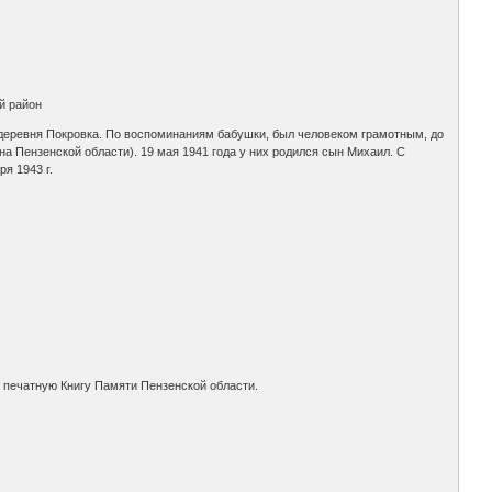
й район
, деревня Покровка. По воспоминаниям бабушки, был человеком грамотным, до
а Пензенской области). 19 мая 1941 года у них родился сын Михаил. С
я 1943 г.
в печатную Книгу Памяти Пензенской области.