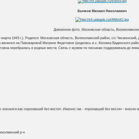
Бычков Михаил Николаевич
Довоенное фото. Московская область, Волоколамски
 марта 1943 г.). Родился: Московская область, Волоколамский район, с/с Чисменский
 женился на Пивоваровой Матрене Федотовне (родилась в с. Коповка Вадинского район
вна перебралась в родные места. Связь с мужем по письмам поддерживала до январ
 значился как «пропавший без вести». Именно так - «пропавший без вести» - внесен 
локоламский р-н