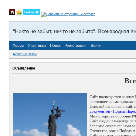
"Никто не забыт, ничто не забыто". Всенародная К
Форум
Участники
Поиск
Регистрация
Войти
Активные темы
Объявление
Все
Сайт посвящается воинам 
настоящее время проживаю
Основой наполнения сайта
документов «Подвиг Народ
Министерства обороны РФ
Сайт создан в надежде на
бережно сохраненными восп
Отечество, ковал Победу 
Сайт задуман, как народн