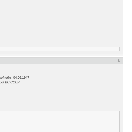
3
й обл., 04.06.1947
 ГУК ВС СССР