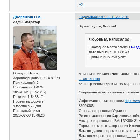
+3
Дворянкин С.А.
Поделиться
2017-02-11 22:33:11
Администратор
Здравствуйте, Любовь!
Любовь М. написал(а):
Последнее место службы
53 сд
Дата выбытия 10.03.1943
Причина выбытия убит
Откуда:
г.Пенза
В письмах Михаила Николаевича значит
Зарегистрирован
: 2010-01-24
… 05_01.html
Приглашений:
0
53-я стрелковая дивизия 10 марта 19
Сообщений:
17075
Уважение:
[+1523/-6]
Современное захоронение в Каменке 
Позитив:
[+5483/-0]
Информация о захоронении
https://w
Провел на форуме:
83999306
9 месяцев 22 дня
Последний визит:
Страна захоронения Украина
2026-07-08 15:06:26
Регион захоронения Харьковская обл.
Номер захоронения в ВМЦ ЗУ380-21-
Первичное место захоронения Изюмски
Дата создания современного места з
Дата последнего захоронения __.__.1