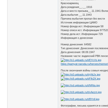
Красноармеец
Дата рождения__.__.1916
Дата и место призыва__.11.1941 Воло
Дата выбытия __.11.1943
Причина выбытия пропал без вести
Источник информации ЦАМО
Номер фонда ист. Информации 58
Номер описи ист. Информации 97752
Номер дела ист. Информации 729
Информация о донесении
Номер донесения: 64582
Тип донесения: Донесения послевоен
Дата донесения: 08.09.1947
Название части: вадинский РВК пензе
https://pamyat-naroda.ru/heroes/memo
После окончания войны семья неодно
Фотографии, письма хранятся в семе