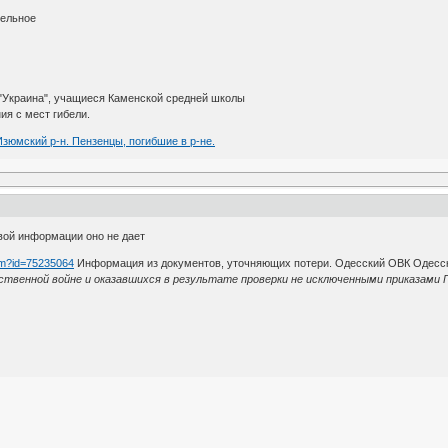
тельное
 "Украина", учащиеся Каменской средней школы
ия с мест гибели.
Изюмский р-н. Пензенцы, погибшие в р-не.
вой информации оно не дает
htm?id=75235064
Информация из документов, уточняющих потери. Одесский ОВК Одесско
ственной войне и оказавшихся в результате проверки не исключенными приказами