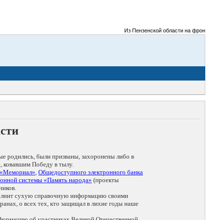
Из Пензенской области на фронты Вели
асти
ые родились, были призваны, захоронены либо в
, ковавшим Победу в тылу.
 «Мемориал»
,
Общедоступного электронного банка
онной системы «Память народа»
(проекты
ников.
дополнит сухую справочную информацию своими
анах, о всех тех, кто защищал в лихие годы наше
нформацию об участниках Великой Отечественной