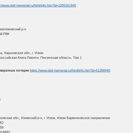
://www.obd-memorial.ru/html/info.htm?id=1000161940
жнеломовский р-н
ий РВК
, Харьковская обл., г. Изюм
оссийская Книга Памяти. Пензенская область. Том 1
звратных потерях
https://www.obd-memorial.ru/html/info.htm?id=51358440
д
ковская обл., Изюмский р-н, г. Изюм, Изюм-Барвенковское направление
МО
 58
818883