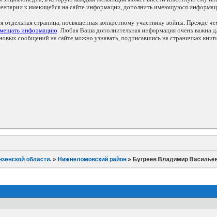
мментарии к имеющейся на сайте информации, дополнить имеющуюся информа
ся отдельная страница, посвященная конкретному участнику войны. Прежде ч
змещать информацию
. Любая Ваша дополнительная информация очень важна дл
овых сообщений на сайте можно узнавать, подписавшись на страничках книг
нзенской области.
»
Нижнеломовский район
»
Бугреев Владимир Василье