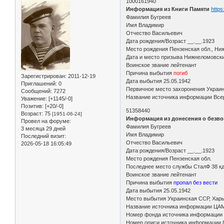
1000161940
Информация из Книги Памяти
https
Фамилия Бугреев
Имя Владимир
Отчество Васильевич
Дата рождения/Возраст __.__.1923
Место рождения Пензенская обл., Ни
Дата и место призыва Нижнеломовск
Воинское звание лейтенант
Причина выбытия
погиб
Зарегистрирован
: 2011-12-19
Дата выбытия 25.05.1942
Приглашений:
0
Первичное место захоронения Украина
Сообщений:
7272
Название источника информации Всер
Уважение:
[+1145/-0]
Позитив:
[+20/-0]
51358440
Возраст:
75
[1951-06-24]
Информация из донесения о безво
Провел на форуме:
Фамилия Бугреев
3 месяца 29 дней
Имя Владимир
Последний визит:
Отчество Васильевич
2026-05-18 16:05:49
Дата рождения/Возраст __.__.1923
Место рождения Пензенская обл.
Последнее место службы СталФ 38 к
Воинское звание лейтенант
Причина выбытия
пропал без вести
Дата выбытия 25.05.1942
Место выбытия Украинская ССР, Харь
Название источника информации ЦА
Номер фонда источника информации
Номер описи источника информации 