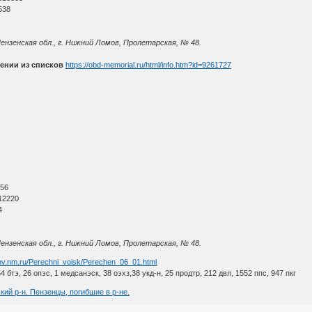
538
ензенская обл., г. Нижний Ломов, Пролетарская, № 48.
ении из списков
https://obd-memorial.ru/html/info.htm?id=9261727
О
 56
12220
4
ензенская обл., г. Нижний Ломов, Пролетарская, № 48.
ashv.nm.ru/Perechni_voisk/Perechen_06_01.html
54 бтэ, 26 опэс, 1 медсанэск, 38 оэхз,38 укд-н, 25 продтр, 212 двл, 1552 ппс, 947 пкг
кий р-н. Пензенцы, погибшие в р-не.