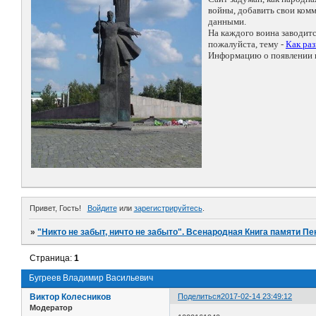
войны, добавить свои ко
данными.
На каждого воина заводит
пожалуйста, тему -
Как ра
Информацию о появлении н
Привет, Гость!
Войдите
или
зарегистрируйтесь
.
»
"Никто не забыт, ничто не забыто". Всенародная Книга памяти Пе
Страница:
1
Бугреев Владимир Васильевич
Виктор Колесников
Поделиться
2017-02-14 23:49:12
Модератор