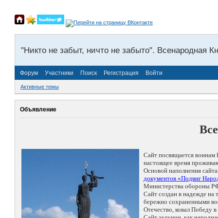
"Никто не забыт, ничто не забыто". Всенародная К
Форум
Участники
Поиск
Регистрация
Войти
Активные темы
Объявление
Все
Сайт посвящается воинам 
настоящее время проживаю
Основой наполнения сайта
документов «Подвиг Народ
Министерства обороны РФ
Сайт создан в надежде на
бережно сохраненными восп
Отечество, ковал Победу 
Сайт задуман, как народн