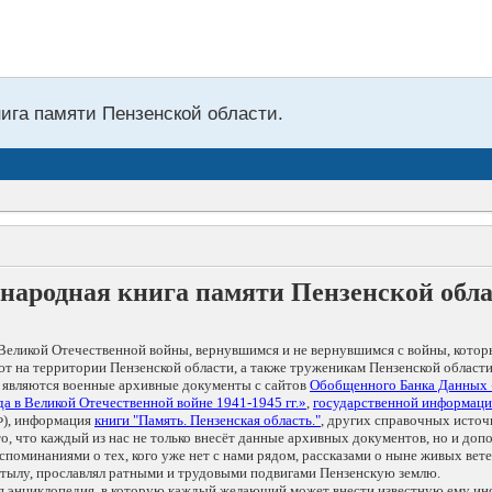
нига памяти Пензенской области.
народная книга памяти Пензенской обл
Великой Отечественной войны, вернувшимся и не вернувшимся с войны, котор
т на территории Пензенской области, а также труженикам Пензенской области
 являются военные архивные документы с сайтов
Обобщенного Банка Данных
а в Великой Отечественной войне 1941-1945 гг.»
,
государственной информаци
), информация
книги "Память. Пензенская область."
, других справочных источ
 то, что каждый из нас не только внесёт данные архивных документов, но и 
оминаниями о тех, кого уже нет с нами рядом, рассказами о ныне живых ветер
в тылу, прославлял ратными и трудовыми подвигами Пензенскую землю.
ая энциклопедия, в которую каждый желающий может внести известную ему и