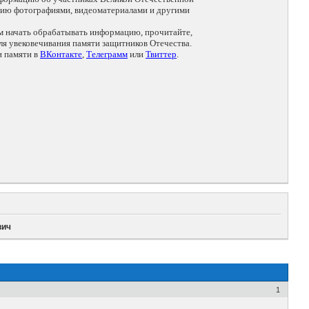
цию фотографиями, видеоматериалами и другими
ем начать обрабатывать информацию, прочитайте,
я увековечивания памяти защитников Отечества.
и памяти в
ВКонтакте
,
Телеграмм
или
Твиттер
.
вич
1