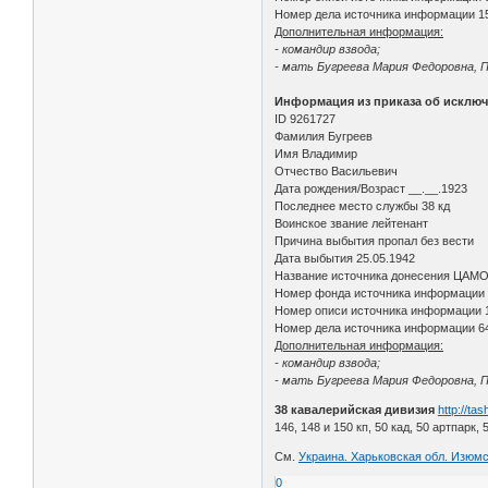
Номер дела источника информации 1
Дополнительная информация:
- командир взвода;
- мать Бугреева Мария Федоровна, П
Информация из приказа об исключ
ID 9261727
Фамилия Бугреев
Имя Владимир
Отчество Васильевич
Дата рождения/Возраст __.__.1923
Последнее место службы 38 кд
Воинское звание лейтенант
Причина выбытия пропал без вести
Дата выбытия 25.05.1942
Название источника донесения ЦАМ
Номер фонда источника информации
Номер описи источника информации 
Номер дела источника информации 6
Дополнительная информация:
- командир взвода;
- мать Бугреева Мария Федоровна, П
38 кавалерийская дивизия
http://t
146, 148 и 150 кп, 50 кад, 50 артпарк, 
См.
Украина. Харьковская обл. Изюмс
0