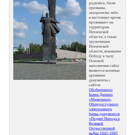
родились, были
призваны,
захоронены либо
в настоящее время
проживают на
территории
Пензенской
области, а также
труженикам
Пензенской
области, ковавшим
Победу в тылу.
Основой
наполнения сайта
являются военные
архивные
документы с
сайтов
Обобщенного
Банка Данных
«Мемориал»
,
Общедоступного
электронного
банка документов
«Подвиг Народа в
Великой
Отечественной
войне 1941-1945