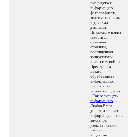
имеющуюся
информацию
фотографиями,
видеоматериалами
и другими
данными.
На каждого воина
заводится
отдельная
страница,
посвященная
конкретному
участнику войны.
Прежде чем
начать
обрабатывать
информацию,
прочитайте,
пожалуйста, тему
-
Как размещать
информацию
.
Любая Ваша
дополнительная
информация очень
важна для
увековечивания
памяти
защитников