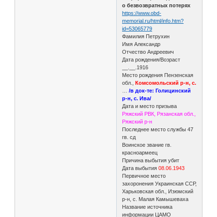
о безвозвратных потерях
https://www.obd-
memorial.ru/html/info.htm?
id=53065779
Фамилия Петрухин
Имя Александр
Отчество Андреевич
Дата рождения/Возраст
__.__.1916
Место рождения Пензенская
обл.,
Комсомольский р-н, с.
…
/в док-те: Голицинский
р-н, с. Ива/
Дата и место призыва
Ряжский РВК, Рязанская обл.,
Ряжский р-н
Последнее место службы 47
гв. сд
Воинское звание гв.
красноармеец
Причина выбытия убит
Дата выбытия
08.06.1943
Первичное место
захоронения Украинская ССР,
Харьковская обл., Изюмский
р-н, с. Малая Камышеваха
Название источника
информации ЦАМО