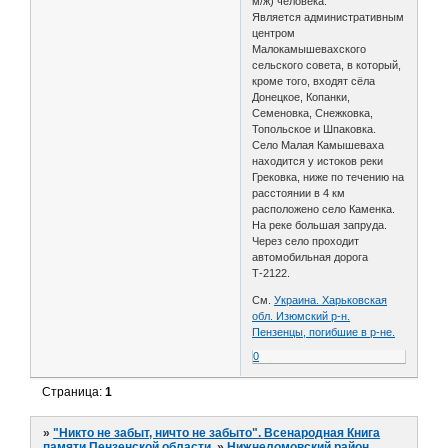
м/ж) человека.
Является административным
центром
Малокамышевахского
сельского совета, в который,
кроме того, входят сёла
Донецкое, Копанки,
Семеновка, Снежковка,
Топольское и Шпаковка.
Село Малая Камышеваха
находится у истоков реки
Грековка, ниже по течению на
расстоянии в 4 км
расположено село Каменка.
На реке большая запруда.
Через село проходит
автомобильная дорога
Т-2122.
См.
Украина. Харьковская
обл. Изюмский р-н.
Пензенцы, погибшие в р-не.
0
Страница:
1
»
"Никто не забыт, ничто не забыто". Всенародная Книга
памяти Пензенской области.
»
Нижнеломовский район