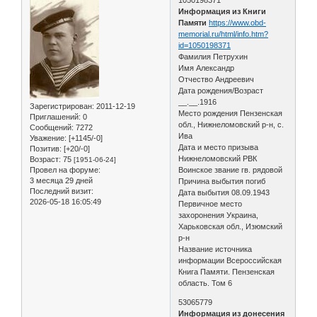
Информация из Книги
Памяти
https://www.obd-
memorial.ru/html/info.htm?
id=1050198371
Фамилия Петрухин
Имя Александр
Отчество Андреевич
Дата рождения/Возраст
__.__.1916
Зарегистрирован
: 2011-12-19
Место рождения Пензенская
Приглашений:
0
обл., Нижнеломовский р-н, с.
Сообщений:
7272
Ива
Уважение:
[+1145/-0]
Дата и место призыва
Позитив:
[+20/-0]
Нижнеломовский РВК
Возраст:
75
[1951-06-24]
Провел на форуме:
Воинское звание гв. рядовой
3 месяца 29 дней
Причина выбытия погиб
Последний визит:
Дата выбытия 08.09.1943
2026-05-18 16:05:49
Первичное место
захоронения Украина,
Харьковская обл., Изюмский
р-н
Название источника
информации Всероссийская
Книга Памяти. Пензенская
область. Том 6
53065779
Информация из донесения