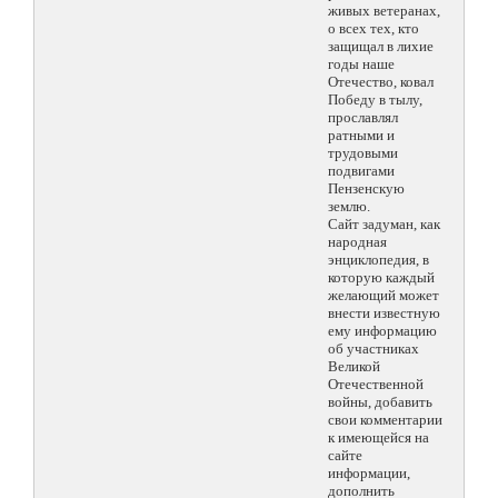
живых ветеранах,
о всех тех, кто
защищал в лихие
годы наше
Отечество, ковал
Победу в тылу,
прославлял
ратными и
трудовыми
подвигами
Пензенскую
землю.
Сайт задуман, как
народная
энциклопедия, в
которую каждый
желающий может
внести известную
ему информацию
об участниках
Великой
Отечественной
войны, добавить
свои комментарии
к имеющейся на
сайте
информации,
дополнить