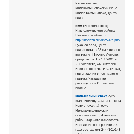
Изюмский р-н,
Малокомышевахский с/с, с.
Малая Комышеваха, центр
села
ИВА
(Богоявленское)
Нижнеломовского района
Пензенской области
http://inpenza.ru/lomov/iva.php
Русское село, центр
сельсовета, в 28 км к северо-
востоку от Нижнего Ломова,
среди лесов. На 1.1.2004 –
211 хозяйств, 446 жителей.
Названо по речке Ива (Ивка),
при впадении в нее правого
притока Чагадай, на
расчищенной Орловской
поляне.
Малая Камышеваха
(укр.
Мала Комишуваха, англ. Mala
Komyshuvakha), село,
Малокамышевахский
сельский совет, Изюмский
район, Харьковская область.
Население по переписи 2001
года составляет 244 (101/143