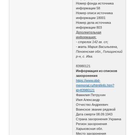
Номер фонда источника
информации 58
Номер описи источника
информации 18001
Номер дела источника
информации 803
Дополнительная
информация:
- стрелок 142 гв. сп;
- мать Мария Васильевна,
Пензенская обл., Голицинский
р-н, с. Ива.
83980121
Информация из списков
захоронения
https://www.obd-
memorial.ru/html/info.htm?
id=83980121
Фамилия Петрухин
Имя Александр
Отчество Андреевич
Воинское звание рядовой
Дата смерти 08.09.1943
Страна захоронения Украина
Регион захоронения
Харьковская обл.
Место захоронения