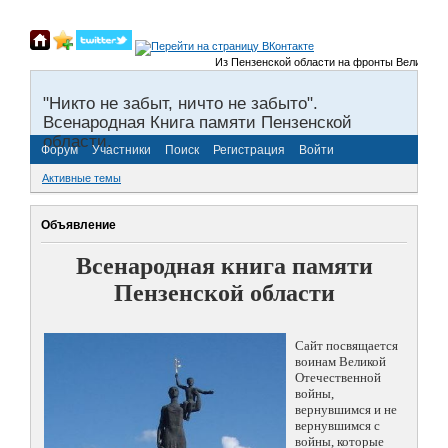
Из Пензенской области на фронты Великой Отеч
"Никто не забыт, ничто не забыто".
Всенародная Книга памяти Пензенской
области.
Форум
Участники
Поиск
Регистрация
Войти
Активные темы
Объявление
Всенародная книга памяти
Пензенской области
Сайт посвящается
воинам Великой
Отечественной
войны,
вернувшимся и не
вернувшимся с
войны, которые