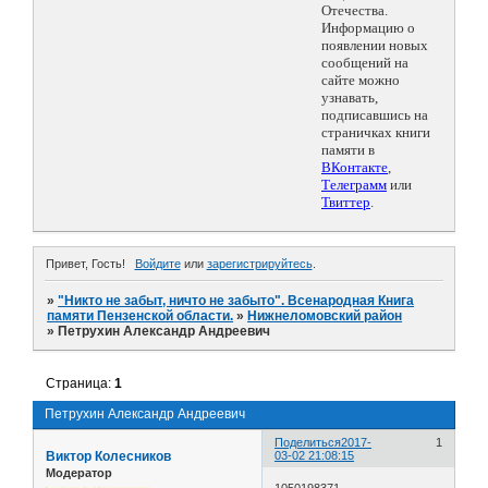
Отечества.
Информацию о
появлении новых
сообщений на
сайте можно
узнавать,
подписавшись на
страничках книги
памяти в
ВКонтакте
,
Телеграмм
или
Твиттер
.
Привет, Гость!
Войдите
или
зарегистрируйтесь
.
»
"Никто не забыт, ничто не забыто". Всенародная Книга
памяти Пензенской области.
»
Нижнеломовский район
»
Петрухин Александр Андреевич
Страница:
1
Петрухин Александр Андреевич
Поделиться
2017-
1
Виктор Колесников
03-02 21:08:15
Модератор
1050198371