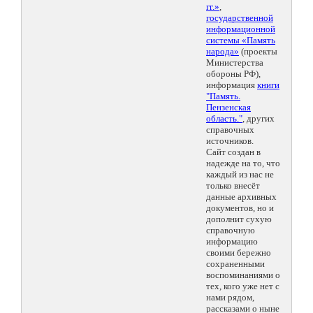
гг.»
,
государственной
информационной
системы «Память
народа»
(проекты
Министерства
обороны РФ),
информация
книги
"Память.
Пензенская
область."
, других
справочных
источников.
Сайт создан в
надежде на то, что
каждый из нас не
только внесёт
данные архивных
документов, но и
дополнит сухую
справочную
информацию
своими бережно
сохраненными
воспоминаниями о
тех, кого уже нет с
нами рядом,
рассказами о ныне