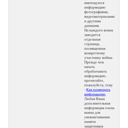
имеющуюся
информацию
фотографиями,
видеоматериалами
и другими
данными.
На каждого воина
заводится
отдельная
страница,
посвященная
конкретному
участнику войны.
Прежде чем
начать
обрабатывать
информацию,
прочитайте,
пожалуйста, тему
-
Как размещать
информацию
.
Любая Ваша
дополнительная
информация очень
важна для
увековечивания
памяти
защитников