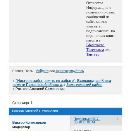
Отечества.
Информацию о
появлении новых
сообщений на
сайте можно
узнавать,
подписавшись на
страничках книги
памяти в
ВКонтакте
,
Телеграмм
или
Твиттер
.
Привет, Гость!
Войдите
или
зарегистрируйтесь
.
»
"Никто не забыт, ничто не забыто". Всенародная Книга
памяти Пензенской области.
»
Земетчинский район
»
Рожков Алексей Семенович
Страница:
1
Рожков Алексей Семенович
Поделиться
2017-
1
Виктор Колесников
03-10 16:01:44
Модератор
1050208844