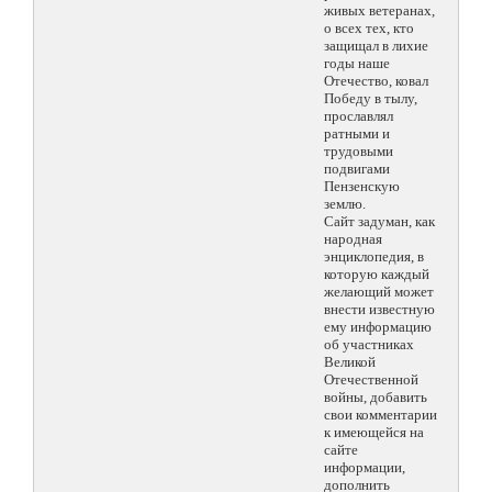
живых ветеранах,
о всех тех, кто
защищал в лихие
годы наше
Отечество, ковал
Победу в тылу,
прославлял
ратными и
трудовыми
подвигами
Пензенскую
землю.
Сайт задуман, как
народная
энциклопедия, в
которую каждый
желающий может
внести известную
ему информацию
об участниках
Великой
Отечественной
войны, добавить
свои комментарии
к имеющейся на
сайте
информации,
дополнить