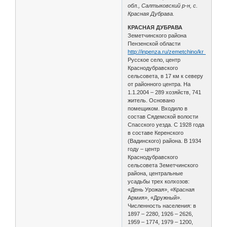
обл., Салтыковский р-н, с.
Красная Дубрава.
КРАСНАЯ ДУБРАВА
Земетчинского района
Пензенской области
http://inpenza.ru/zemetchino/kr_dubrav
Русское село, центр
Краснодубравского
сельсовета, в 17 км к северу
от районного центра. На
1.1.2004 – 289 хозяйств, 741
житель. Основано
помещиком. Входило в
состав Сядемской волости
Спасского уезда. С 1928 года
в составе Керенского
(Вадинского) района. В 1934
году – центр
Краснодубравского
сельсовета Земетчинского
района, центральные
усадьбы трех колхозов:
«День Урожая», «Красная
Армия», «Дружный».
Численность населения: в
1897 – 2280, 1926 – 2626,
1959 – 1774, 1979 – 1200,