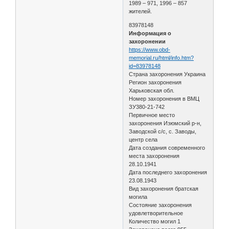
1989 – 971, 1996 – 857
жителей.
83978148
Информация о
захоронении
https://www.obd-
memorial.ru/html/info.htm?
id=83978148
Страна захоронения Украина
Регион захоронения
Харьковская обл.
Номер захоронения в ВМЦ
ЗУ380-21-742
Первичное место
захоронения Изюмский р-н,
Заводской с/с, с. Заводы,
центр села
Дата создания современного
места захоронения
28.10.1941
Дата последнего захоронения
23.08.1943
Вид захоронения братская
могила
Состояние захоронения
удовлетворительное
Количество могил 1