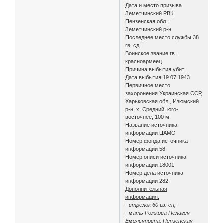
Дата и место призыва
Земетчинский РВК,
Пензенская обл.,
Земетчинский р-н
Последнее место службы 38
гв. сд
Воинское звание гв.
красноармеец
Причина выбытия убит
Дата выбытия 19.07.1943
Первичное место
захоронения Украинская ССР,
Харьковская обл., Изюмский
р-н, х. Средний, юго-
восточнее, 100 м
Название источника
информации ЦАМО
Номер фонда источника
информации 58
Номер описи источника
информации 18001
Номер дела источника
информации 282
Дополнительная
информация:
- стрелок 60 гв. сп;
- мать Рожкова Пелагея
Емельяновна, Пензенская