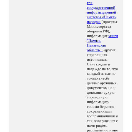
гг.»
,
государственной
информационной
системы «Память
народа»
(проекты
Министерства
обороны РФ),
информация
книги
"Память.
Пензенская
область."
, других
справочных
источников.
Сайт создан в
надежде на то, что
каждый из нас не
только внесёт
данные архивных
документов, но и
дополнит сухую
справочную
информацию
своими бережно
сохраненными
воспоминаниями о
тех, кого уже нет с
нами рядом,
рассказами о ныне