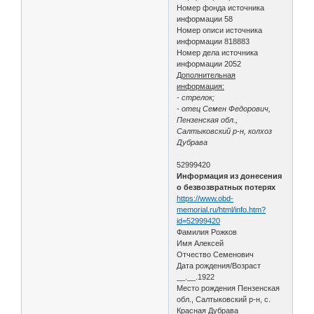
Номер фонда источника
информации 58
Номер описи источника
информации 818883
Номер дела источника
информации 2052
Дополнительная
информация:
- стрелок;
- отец Семен Федорович,
Пензенская обл.,
Салтыковский р-н, колхоз
Дубрава
52999420
Информация из донесения
о безвозвратных потерях
https://www.obd-
memorial.ru/html/info.htm?
id=52999420
Фамилия Рожков
Имя Алексей
Отчество Семенович
Дата рождения/Возраст
__.__.1922
Место рождения Пензенская
обл., Салтыковский р-н, с.
Красная Дубрава