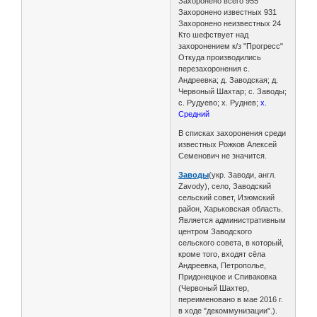
Захоронено всего 955
Захоронено известных 931
Захоронено неизвестных 24
Кто шефствует над
захоронением к/з "Прогресс"
Откуда производились
перезахоронения с.
Андреевка; д. Заводская; д.
Червоный Шахтар; с. Заводы;
с. Рудуево; х. Руднев;
х.
Средний
В списках захоронения среди
известных Рожков Алексей
Семенович не значится.
Заводы
(укр. Заводи, англ.
Zavody), село, Заводский
сельский совет, Изюмский
район, Харьковская область.
Является административным
центром Заводского
сельского совета, в который,
кроме того, входят сёла
Андреевка, Петрополье,
Придонецкое и Спиваковка
(Червоный Шахтер,
переименовано в мае 2016 г.
в ходе "декоммунизации".).