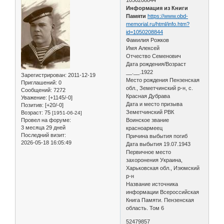
Информация из Книги
Памяти
https://www.obd-
memorial.ru/html/info.htm?
id=1050208844
Фамилия Рожков
Имя Алексей
Отчество Семенович
Дата рождения/Возраст
__.__.1922
Зарегистрирован
: 2011-12-19
Место рождения Пензенская
Приглашений:
0
обл., Земетчинский р-н, с.
Сообщений:
7272
Красная Дубрава
Уважение:
[+1145/-0]
Дата и место призыва
Позитив:
[+20/-0]
Земетчинский РВК
Возраст:
75
[1951-06-24]
Провел на форуме:
Воинское звание
3 месяца 29 дней
красноармеец
Последний визит:
Причина выбытия погиб
2026-05-18 16:05:49
Дата выбытия 19.07.1943
Первичное место
захоронения Украина,
Харьковская обл., Изюмский
р-н
Название источника
информации Всероссийская
Книга Памяти. Пензенская
область. Том 6
52479857