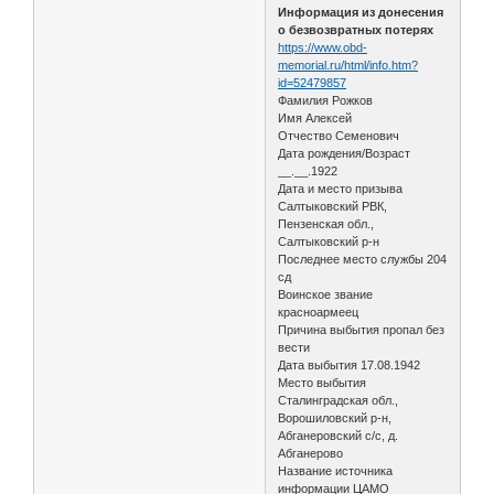
Информация из донесения
о безвозвратных потерях
https://www.obd-
memorial.ru/html/info.htm?
id=52479857
Фамилия Рожков
Имя Алексей
Отчество Семенович
Дата рождения/Возраст
__.__.1922
Дата и место призыва
Салтыковский РВК,
Пензенская обл.,
Салтыковский р-н
Последнее место службы 204
сд
Воинское звание
красноармеец
Причина выбытия пропал без
вести
Дата выбытия 17.08.1942
Место выбытия
Сталинградская обл.,
Ворошиловский р-н,
Абганеровский с/с, д.
Абганерово
Название источника
информации ЦАМО