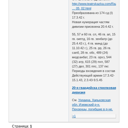
http://www.teatrskazka.com/Raznoe/Pe
… 05_02.html
Преобразована из 174 сд (I)
17.3.42 г.
Новая нумерация частям
дивизии присвоена 20.4.42 г.
55, 57 и 60 гв. сп, 46 гв. ап, 15
гв. оиптд, 16 гв. зенбатр (до
25.4.43 г.), 4 гв. минд (до
11.10.42 г.), 25 гв. рр, 26 гв.
сапб, 28 гв. обс, 489 (24)
медсанбат, 23 гв. орхз, 544
(32) атр, 615 (29) пхп, 587
(27) двл, 301 ппс, 137 пкг.
Периоды вхождения в состав
Действующей армии 17.3.42-
15.1.43, 2.3.43-9.5.45
20-я гвардейска стрелковая
дивизия
См.
Украина. Харьковская
обл. Изюмский р-н.
Пензенцы, погибшие в р-не.
+1
Страница:
1