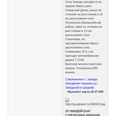
Село Заводы находится на
правом берегу реки
Северский Донец, выше по
течению на расстоянии в 10
км расположено село
Петровское (Балаклейский
район), ниже по течению на
расстоянии в 4,5 км
расположено село
Семеновка, на
противоположном берегу
расположено село
Спиваковка. В 3-х км
проходит автомобильная
дорога Т-2109.
Братская могила советских
воинов. Похоронено 955
воинов.
Современное с. Заводы
объединяет бывшие хут.
Заводской и Средний
.
Фрагмент карты М-37-099
20 ГВАРДЕЙСКАЯ
СТРЕЛКОВАЯ ДИВИЗИЯ