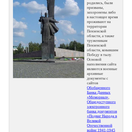
родились, были
призваны,
захоронены либо
в настоящее время
проживают на
территории
Пензенской
области, а также
труженикам
Пензенской
области, ковавшим
Победу в тылу.
Основой
наполнения сайта
являются военные
архивные
документы с
сайтов
Обобщенного
Банка Данных
«Мемориал»
,
Общедоступного
электронного
банка документов
«Подвиг Народа в
Великой
Отечественной
войне 1941-1945