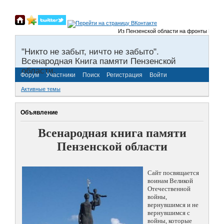
Из Пензенской области на фронты Великой 
"Никто не забыт, ничто не забыто".
Всенародная Книга памяти Пензенской
области.
Форум
Участники
Поиск
Регистрация
Войти
Активные темы
Объявление
Всенародная книга памяти
Пензенской области
Сайт посвящается
воинам Великой
Отечественной
войны,
вернувшимся и не
вернувшимся с
войны, которые