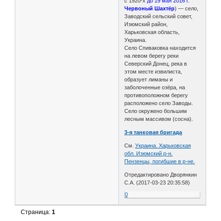
с 1920-х
до 19 мая 2016 г.
Червоный Шахтёр
) — село,
Заводский сельский совет,
Изюмский район,
Харьковская область,
Украина.
Село Спиваковка находится
на левом берегу реки
Северский Донец, река в
этом месте извилиста,
образует лиманы и
заболоченные озёра, на
противоположном берегу
расположено село Заводы.
Село окружено большим
лесным массивом (сосна).
3-я танковая бригада
См.
Украина. Харьковская
обл. Изюмский р-н.
Пензенцы, погибшие в р-не.
Отредактировано Дворянкин
С.А. (2017-03-23 20:35:58)
0
Страница:
1