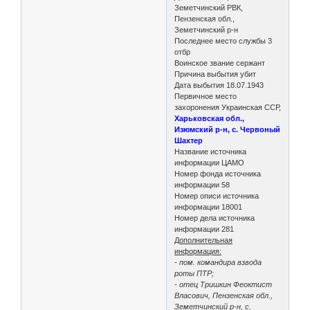
Земетчинский РВК,
Пензенская обл.,
Земетчинский р-н
Последнее место службы 3
отбр
Воинское звание сержант
Причина выбытия убит
Дата выбытия 18.07.1943
Первичное место
захоронения Украинская ССР,
Харьковская обл.,
Изюмский р-н, с. Червоный
Шахтер
Название источника
информации ЦАМО
Номер фонда источника
информации 58
Номер описи источника
информации 18001
Номер дела источника
информации 281
Дополнительная
информация:
- пом. командира взвода
роты ПТР;
- отец Тришкин Феоктист
Власович, Пензенская обл.,
Земетчинский р-н, с.