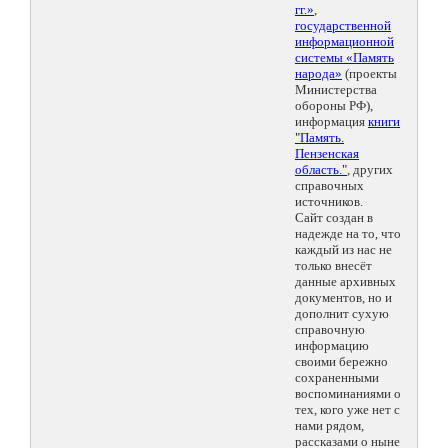
гг.»
,
государственной
информационной
системы «Память
народа»
(проекты
Министерства
обороны РФ),
информация
книги
"Память.
Пензенская
область."
, других
справочных
источников.
Сайт создан в
надежде на то, что
каждый из нас не
только внесёт
данные архивных
документов, но и
дополнит сухую
справочную
информацию
своими бережно
сохраненными
воспоминаниями о
тех, кого уже нет с
нами рядом,
рассказами о ныне