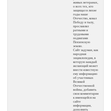
живых ветеранах,
о всех тех, кто
защищал в лихие
годы наше
Отечество, ковал
Победу в тылу,
прославлял
ратными и
трудовыми
подвигами
Пензенскую
землю.
Сайт задуман, как
народная
энциклопедия, в
которую каждый
желающий может
внести известную
ему информацию
об участниках
Великой
Отечественной
войны, добавить
свои комментарии
к имеющейся на
сайте
информации,
дополнить