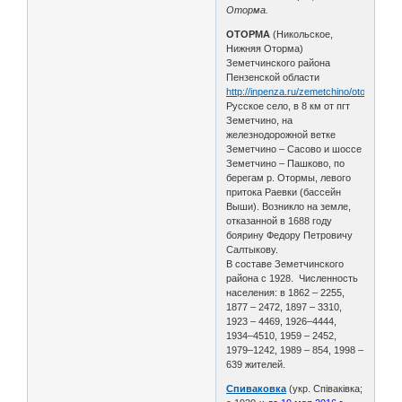
Оторма.
ОТОРМА
(Никольское,
Нижняя Оторма)
Земетчинского района
Пензенской области
http://inpenza.ru/zemetchino/otorma.php
Русское село, в 8 км от пгт
Земетчино, на
железнодорожной ветке
Земетчино – Сасово и шоссе
Земетчино – Пашково, по
берегам р. Отормы, левого
притока Раевки (бассейн
Выши). Возникло на земле,
отказанной в 1688 году
боярину Федору Петровичу
Салтыкову.
В составе Земетчинского
района с 1928. Численность
населения: в 1862 – 2255,
1877 – 2472, 1897 – 3310,
1923 – 4469, 1926–4444,
1934–4510, 1959 – 2452,
1979–1242, 1989 – 854, 1998 –
639 жителей.
Спиваковка
(укр. Співаківка;