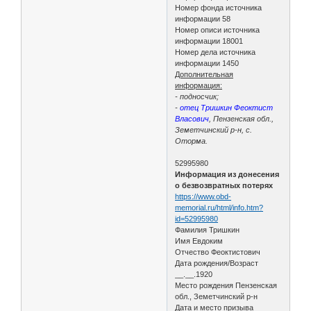
Номер фонда источника
информации 58
Номер описи источника
информации 18001
Номер дела источника
информации 1450
Дополнительная
информация:
- подносчик;
-
отец Тришкин Феоктист
Власович
, Пензенская обл.,
Земетчинский р-н, с.
Оторма.
52995980
Информация из донесения
о безвозвратных потерях
https://www.obd-
memorial.ru/html/info.htm?
id=52995980
Фамилия Тришкин
Имя Евдоким
Отчество Феоктистович
Дата рождения/Возраст
__.__.1920
Место рождения Пензенская
обл., Земетчинский р-н
Дата и место призыва