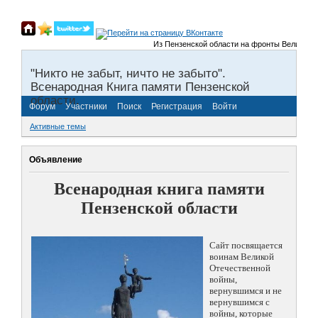
Из Пензенской области на фронты Великой Оте
"Никто не забыт, ничто не забыто".
Всенародная Книга памяти Пензенской
области.
Форум
Участники
Поиск
Регистрация
Войти
Активные темы
Объявление
Всенародная книга памяти
Пензенской области
Сайт посвящается
воинам Великой
Отечественной
войны,
вернувшимся и не
вернувшимся с
войны, которые