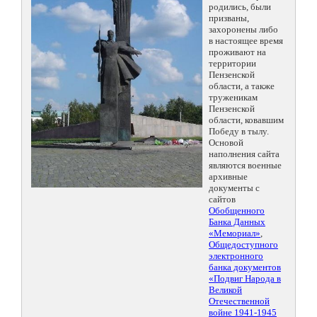
родились, были
призваны,
захоронены либо
в настоящее время
проживают на
территории
Пензенской
области, а также
труженикам
Пензенской
области, ковавшим
Победу в тылу.
Основой
наполнения сайта
являются военные
архивные
документы с
сайтов
Обобщенного
Банка Данных
«Мемориал»
,
Общедоступного
электронного
банка документов
«Подвиг Народа в
Великой
Отечественной
войне 1941-1945