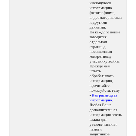
имеющуюся
информацию
фотографиями,
видеоматериалами
и другими
данными.
На каждого воина
заводится
отдельная
страница,
посвященная
конкретному
участнику войны.
Прежде чем
начать
обрабатывать
информацию,
прочитайте,
пожалуйста, тему
-
Как размещать
информацию
.
Любая Ваша
дополнительная
информация очень
важна для
увековечивания
памяти
защитников