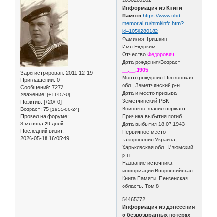
Информация из Книги
Памяти
https://www.obd-
memorial.ru/html/info.htm?
id=1050280182
Фамилия Тришкин
Имя Евдоким
Отчество
Федорович
Дата рождения/Возраст
__.__.1905
Зарегистрирован
: 2011-12-19
Место рождения Пензенская
Приглашений:
0
обл., Земетчинский р-н
Сообщений:
7272
Дата и место призыва
Уважение:
[+1145/-0]
Земетчинский РВК
Позитив:
[+20/-0]
Воинское звание сержант
Возраст:
75
[1951-06-24]
Провел на форуме:
Причина выбытия погиб
3 месяца 29 дней
Дата выбытия 18.07.1943
Последний визит:
Первичное место
2026-05-18 16:05:49
захоронения Украина,
Харьковская обл., Изюмский
р-н
Название источника
информации Всероссийская
Книга Памяти. Пензенская
область. Том 8
54465372
Информация из донесения
о безвозвратных потерях