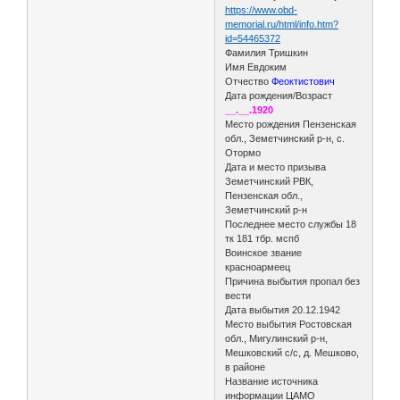
https://www.obd-
memorial.ru/html/info.htm?
id=54465372
Фамилия Тришкин
Имя Евдоким
Отчество
Феоктистович
Дата рождения/Возраст
__.__.1920
Место рождения Пензенская
обл., Земетчинский р-н, с.
Отормо
Дата и место призыва
Земетчинский РВК,
Пензенская обл.,
Земетчинский р-н
Последнее место службы 18
тк 181 тбр. мспб
Воинское звание
красноармеец
Причина выбытия пропал без
вести
Дата выбытия 20.12.1942
Место выбытия Ростовская
обл., Мигулинский р-н,
Мешковский с/с, д. Мешково,
в районе
Название источника
информации ЦАМО