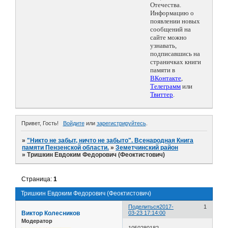
Отечества.
Информацию о
появлении новых
сообщений на
сайте можно
узнавать,
подписавшись на
страничках книги
памяти в
ВКонтакте
,
Телеграмм
или
Твиттер
.
Привет, Гость!
Войдите
или
зарегистрируйтесь
.
»
"Никто не забыт, ничто не забыто". Всенародная Книга
памяти Пензенской области.
»
Земетчинский район
»
Тришкин Евдоким Федорович (Феоктистович)
Страница:
1
Тришкин Евдоким Федорович (Феоктистович)
Поделиться
2017-
1
Виктор Колесников
03-23 17:14:00
Модератор
1050280182