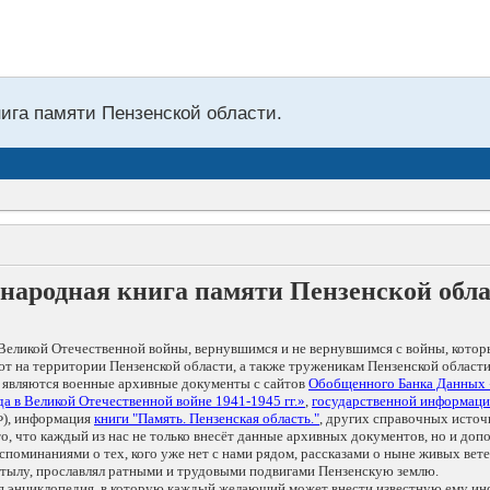
нига памяти Пензенской области.
народная книга памяти Пензенской обл
Великой Отечественной войны, вернувшимся и не вернувшимся с войны, котор
т на территории Пензенской области, а также труженикам Пензенской области
 являются военные архивные документы с сайтов
Обобщенного Банка Данных
а в Великой Отечественной войне 1941-1945 гг.»
,
государственной информаци
), информация
книги "Память. Пензенская область."
, других справочных источ
 то, что каждый из нас не только внесёт данные архивных документов, но и 
оминаниями о тех, кого уже нет с нами рядом, рассказами о ныне живых ветер
в тылу, прославлял ратными и трудовыми подвигами Пензенскую землю.
ая энциклопедия, в которую каждый желающий может внести известную ему и