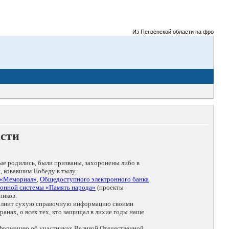
Из Пензенской области на фронты Велик
асти
ые родились, были призваны, захоронены либо в
, ковавшим Победу в тылу.
 «Мемориал»
,
Общедоступного электронного банка
онной системы «Память народа»
(проекты
ников.
дополнит сухую справочную информацию своими
анах, о всех тех, кто защищал в лихие годы наше
нформацию об участниках Великой Отечественной