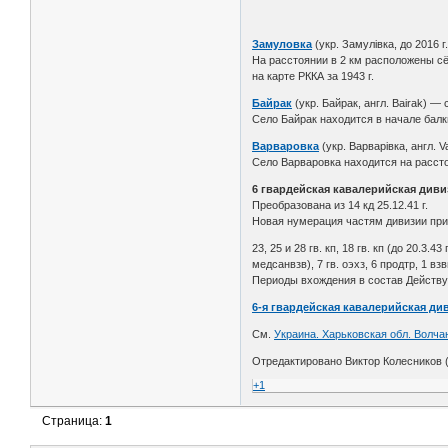
Замуловка
(укр. Замулівка, до 2016 
На расстоянии в 2 км расположены с
на карте РККА за 1943 г.
Байрак
(укр. Байрак, англ. Bairak) —
Село Байрак находится в начале балк
Варваровка
(укр. Варварівка, англ. 
Село Варваровка находится на рассто
6 гвардейская кавалерийская диви
Преобразована из 14 кд 25.12.41 г.
Новая нумерация частям дивизии прис
23, 25 и 28 гв. кп, 18 гв. кп (до 20.3.43 
медсанвзв), 7 гв. оэхз, 6 продтр, 1 взв
Периоды вхождения в состав Действующе
6-я гвардейская кавалерийская ди
См.
Украина. Харьковская обл. Волчан
Отредактировано Виктор Колесников (
+1
Страница:
1