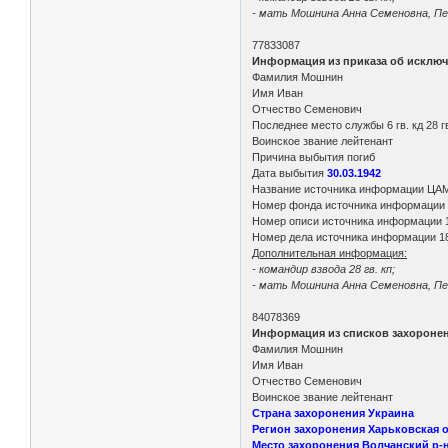
- мать Мошнина Анна Семеновна, Пенз
77833087
Информация из приказа об исключ
Фамилия Мошнин
Имя Иван
Отчество Семенович
Последнее место службы 6 гв. кд 28 гв
Воинское звание лейтенант
Причина выбытия погиб
Дата выбытия
30.03.1942
Название источника информации ЦА
Номер фонда источника информации
Номер описи источника информации 
Номер дела источника информации 1
Дополнительная информация:
- командир взвода 28 гв. кп;
- мать Мошнина Анна Семеновна, Пенз
84078369
Информация из списков захороне
Фамилия Мошнин
Имя Иван
Отчество Семенович
Воинское звание лейтенант
Страна захоронения Украина
Регион захоронения Харьковская о
Место захоронения Волчанский р-н