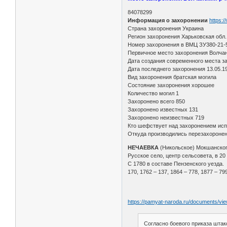
84078299
Информация о захоронении
https:
Страна захоронения Украина
Регион захоронения Харьковская обл.
Номер захоронения в ВМЦ ЗУ380-21-
Первичное место захоронения Волчанс
Дата создания современного места з
Дата последнего захоронения 13.05.1
Вид захоронения братская могила
Состояние захоронения хорошее
Количество могил 1
Захоронено всего 850
Захоронено известных 131
Захоронено неизвестных 719
Кто шефствует над захоронением исп
Откуда производились перезахоронен
НЕЧАЕВКА
(Никольское) Мокшанског
Русское село, центр сельсовета, в 20
С 1780 в составе Пензенского уезда.
170, 1762 – 137, 1864 – 778, 1877 – 79
https://pamyat-naroda.ru/documents/vi
Согласно боевого приказа штак