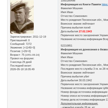
1050185498
Информация из Книги Памяти
https
Фамилия Мошнин
Имя Иван
Отчество Семенович
Место рождения Пензенская обл., Мок
Воинское звание лейтенант
Причина выбытия погиб
Дата выбытия
27.02.1943
Первичное место захоронения Украин
Зарегистрирован
: 2011-12-19
Название источника информации Всер
Приглашений:
0
Сообщений:
7272
52210851
Уважение:
[+1145/-0]
Информация из донесения о безво
Позитив:
[+20/-0]
Фамилия Мошнин
Возраст:
75
[1951-06-24]
Имя Иван
Провел на форуме:
Отчество Семенович
3 месяца 29 дней
Место рождения Пензенская обл., Мо
Последний визит:
Последнее место службы 3 гв. кк 28 гв.
2026-05-18 16:05:49
Воинское звание лейтенант
Причина выбытия убит
Дата выбытия 30.03.1942
Первичное место захоронения Украин
Название источника информации ЦА
Номер фонда источника информации
Номер описи источника информации 
Номер дела источника информации 1
Дополнительная информация:
- командир взвода 28 гв. кп;