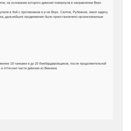
язи, на основании которого дивизия повернула в направлении Верх.
ступили в бой с противником в р-не Верх. Салтов, Рубежное, имея задачу
ровка, дальнейшее продвижение было приостановлено организованным
е менее 18 танками и до 20 бомбардировщиков, после продолжительной
 и оттеснил части дивизии из Викнина.