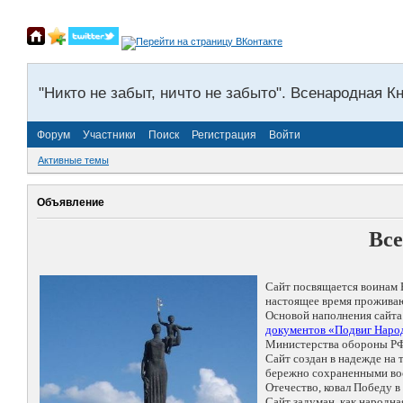
"Никто не забыт, ничто не забыто". Всенародная К
Форум
Участники
Поиск
Регистрация
Войти
Активные темы
Объявление
Все
Сайт посвящается воинам 
настоящее время проживаю
Основой наполнения сайта
документов «Подвиг Народ
Министерства обороны РФ
Сайт создан в надежде на
бережно сохраненными восп
Отечество, ковал Победу 
Сайт задуман, как народн