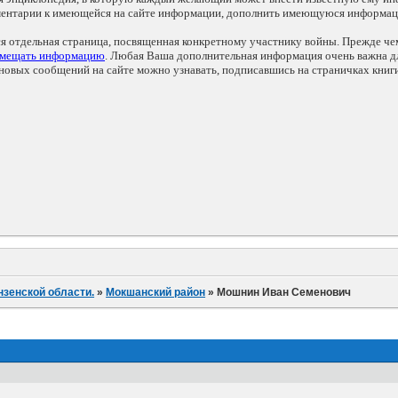
мментарии к имеющейся на сайте информации, дополнить имеющуюся информа
ся отдельная страница, посвященная конкретному участнику войны. Прежде ч
змещать информацию
. Любая Ваша дополнительная информация очень важна дл
овых сообщений на сайте можно узнавать, подписавшись на страничках книг
нзенской области.
»
Мокшанский район
»
Мошнин Иван Семенович