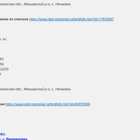
енская обл., Мокшанский р-н, с. Нечаевка.
ении из списков
https://www.obd-memorial.ru/html/info.htm?id=77833087
. кп
МО
 56
12220
8
енская обл., Мокшанский р-н, с. Нечаевка.
ния
https://www.obd-memorial.ru/html/info.htm?id=84078369
бл.
, с. Варваровка