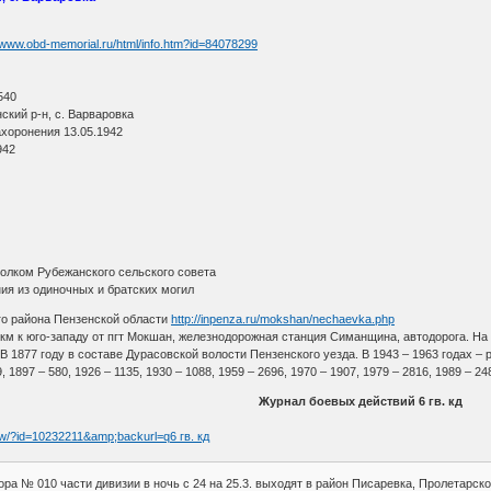
//www.obd-memorial.ru/html/info.htm?id=84078299
540
кий р-н, с. Варваровка
ахоронения 13.05.1942
942
олком Рубежанского сельского совета
ия из одиночных и братских могил
о района Пензенской области
http://inpenza.ru/mokshan/nechaevka.php
 км к юго-западу от пгт Мокшан, железнодорожная станция Симанщина, автодорога. На 1
 В 1877 году в составе Дурасовской волости Пензенского уезда. В 1943 – 1963 годах –
9, 1897 – 580, 1926 – 1135, 1930 – 1088, 1959 – 2696, 1970 – 1907, 1979 – 2816, 1989 – 2
Журнал боевых действий 6 гв. кд
ew/?id=10232211&amp;backurl=q6 гв. кд
ора № 010 части дивизии в ночь с 24 на 25.3. выходят в район Писаревка, Пролетарск