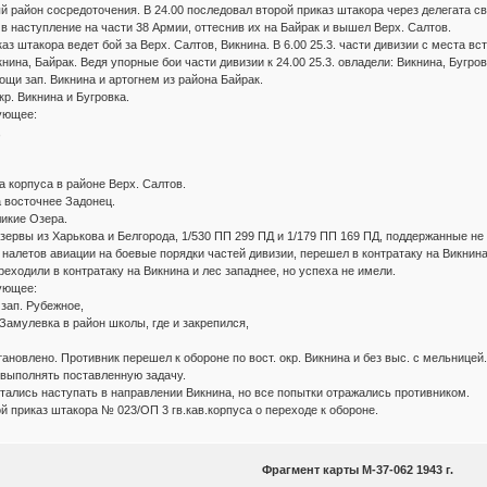
й район сосредоточения. В 24.00 последовал второй приказ штакора через делегата св
в наступление на части 38 Армии, оттеснив их на Байрак и вышел Верх. Салтов.
каз штакора ведет бой за Верх. Салтов, Викнина. В 6.00 25.3. части дивизии с места в
книна, Байрак. Ведя упорные бои части дивизии к 24.00 25.3. овладели: Викнина, Буг
рощи зап. Викнина и артогнем из района Байрак.
кр. Викнина и Бугровка.
ующее:
,
а корпуса в районе Верх. Салтов.
 восточнее Задонец.
икие Озера.
резервы из Харькова и Белгорода, 1/530 ПП 299 ПД и 1/179 ПП 169 ПД, поддержанные н
налетов авиации на боевые порядки частей дивизии, перешел в контратаку на Викнина
еходили в контратаку на Викнина и лес западнее, но успеха не имели.
ующее:
 зап. Рубежное,
 Замулевка в район школы, где и закрепился,
новлено. Противник перешел к обороне по вост. окр. Викнина и без выс. с мельницей.
 выполнять поставленную задачу.
тались наступать в направлении Викнина, но все попытки отражались противником.
й приказ штакора № 023/ОП 3 гв.кав.корпуса о переходе к обороне.
Фрагмент карты М-37-062 1943 г.