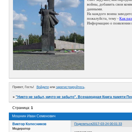
войны, добавить свои ко
данными.
На каждого воина заводит
пожалуйста, тему -
Как ра
Информацию о появлении н
Привет, Гость!
Войдите
или
зарегистрируйтесь
.
»
"Никто не забыт, ничто не забыто". Всенародная Книга памяти Пе
Страница:
1
Мошнин Иван Семенович
Виктор Колесников
Поделиться
2017-03-24 00:01:33
Модератор