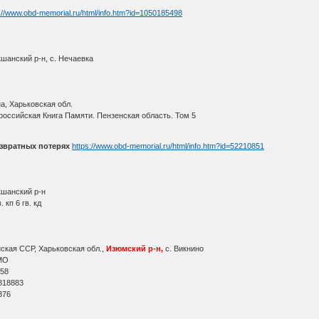
://www.obd-memorial.ru/html/info.htm?id=1050185498
шанский р-н, с. Нечаевка
а, Харьковская обл.
оссийская Книга Памяти. Пензенская область. Том 5
звратных потерях
https://www.obd-memorial.ru/html/info.htm?id=52210851
кшанский р-н
 кп 6 гв. кд
ская ССР, Харьковская обл.,
Изюмский р-н,
с. Викнино
МО
 58
818883
376