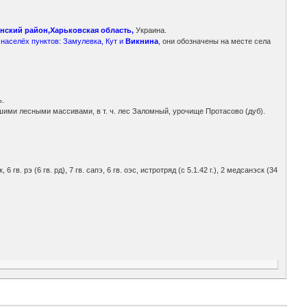
нский район,Харьковская область,
Украина.
населёх пунктов: Замулевка, Кут и
Викнина
, они обозначены на месте села
ь.
ьшими лесными массивами, в т. ч. лес Заломный, урочище Протасово (дуб).
к, 6 гв. рэ (6 гв. рд), 7 гв. сапэ, 6 гв. оэс, истротряд (с 5.1.42 г.), 2 медсанэск (34