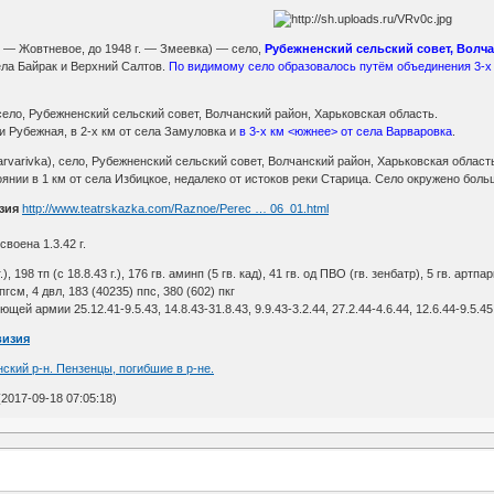
г. — Жовтневое, до 1948 г. — Змеевка) — село,
Рубежненский сельский совет, Волча
ёла Байрак и Верхний Салтов.
По видимому село образовалось путём объединения 3-х 
 село, Рубежненский сельский совет, Волчанский район, Харьковская область.
и Рубежная, в 2-х км от села Замуловка и
в 3-х км <южнее> от села Варваровка
.
Varvarivka), село, Рубежненский сельский совет, Волчанский район, Харьковская област
янии в 1 км от села Избицкое, недалеко от истоков реки Старица. Село окружено бол
зия
http://www.teatrskazka.com/Raznoe/Perec … 06_01.html
воена 1.3.42 г.
г.), 198 тп (с 18.8.43 г.), 176 гв. аминп (5 гв. кад), 41 гв. од ПВО (гв. зенбатр), 5 гв. артпар
пгсм, 4 двл, 183 (40235) ппс, 380 (602) пкг
й армии 25.12.41-9.5.43, 14.8.43-31.8.43, 9.9.43-3.2.44, 27.2.44-4.6.44, 12.6.44-9.5.45
визия
ский р-н. Пензенцы, погибшие в р-не.
2017-09-18 07:05:18)