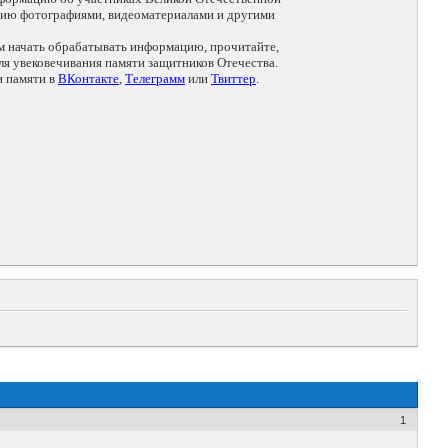
цию фотографиями, видеоматериалами и другими
ем начать обрабатывать информацию, прочитайте,
я увековечивания памяти защитников Отечества.
и памяти в
ВКонтакте
,
Телеграмм
или
Твиттер
.
1