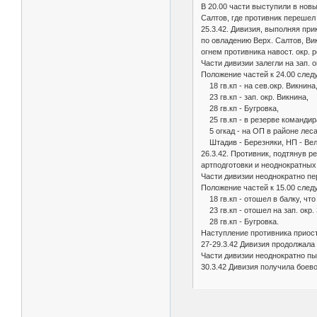
В 20.00 части выступили в новы
Салтов, где противник перешел 
25.3.42. Дивизия, выполняя при
по овладению Верх. Салтов, Ви
огнем противника навост. окр. 
Части дивизии залегли на зап. о
Положение частей к 24.00 след
18 гв.кп - на сев.окр. Викнина
23 гв.кп - зап. окр. Викнина,
28 гв.кп - Бугровка,
25 гв.кп - в резерве командир
5 огкад - на ОП в районе леса
Штадив - Березняки, НП - Вел
26.3.42. Противник, подтянув 
артподготовки и неоднократных 
Части дивизии неоднократно пер
Положение частей к 15.00 след
18 гв.кп - отошел в балку, что
23 гв.кп - отошел на зап. окр.
28 гв.кп - Бугровка.
Наступление противника приоста
27-29.3.42 Дивизия продолжала
Части дивизии неоднократно пы
30.3.42 Дивизия получила боево