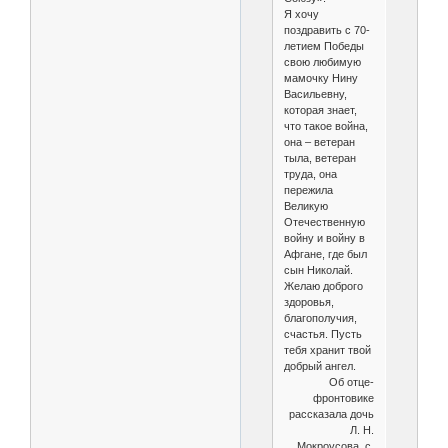
Я хочу
поздравить с 70-
летием Победы
свою любимую
мамочку Нину
Васильевну,
которая знает,
что такое война,
она – ветеран
тыла, ветеран
труда, она
пережила
Великую
Отечественную
войну и войну в
Афгане, где был
сын Николай.
Желаю доброго
здоровья,
благополучия,
счастья. Пусть
тебя хранит твой
добрый ангел.
Об отце-
фронтовике
рассказала дочь
Л. Н.
Мокроусова, с.