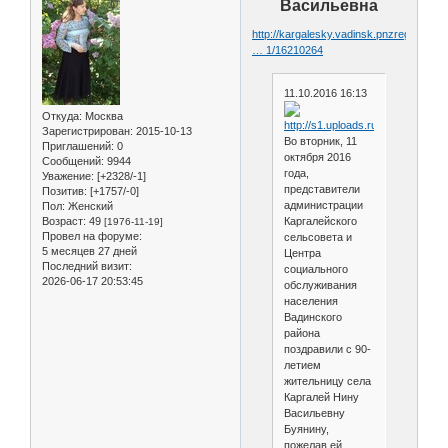
Васильевна
http://kargalesky.vadinsk.pnzreg.ru/new
… 1/16210264
11.10.2016 16:13
Откуда:
Москва
Зарегистрирован
: 2015-10-13
Во вторник, 11
Приглашений:
0
октября 2016
Сообщений:
9944
года,
Уважение:
[+2328/-1]
представители
Позитив:
[+1757/-0]
администрации
Пол:
Женский
Возраст:
49
Каргалейского
[1976-11-19]
Провел на форуме:
сельсовета и
5 месяцев 27 дней
Центра
Последний визит:
социального
2026-06-17 20:53:45
обслуживания
населения
Вадинского
района
поздравили с 90-
летием
жительницу села
Каргалей Нину
Васильевну
Буянину,
пожелав ей