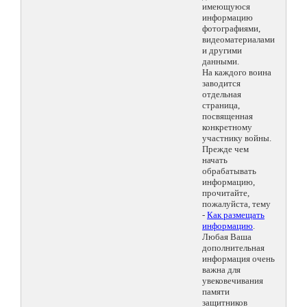
имеющуюся
информацию
фотографиями,
видеоматериалами
и другими
данными.
На каждого воина
заводится
отдельная
страница,
посвященная
конкретному
участнику войны.
Прежде чем
начать
обрабатывать
информацию,
прочитайте,
пожалуйста, тему
-
Как размещать
информацию
.
Любая Ваша
дополнительная
информация очень
важна для
увековечивания
памяти
защитников