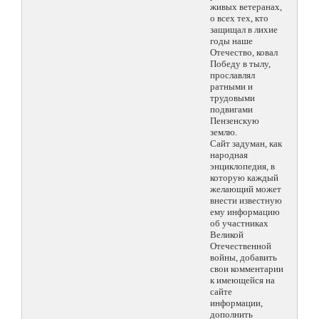
живых ветеранах,
о всех тех, кто
защищал в лихие
годы наше
Отечество, ковал
Победу в тылу,
прославлял
ратными и
трудовыми
подвигами
Пензенскую
землю.
Сайт задуман, как
народная
энциклопедия, в
которую каждый
желающий может
внести известную
ему информацию
об участниках
Великой
Отечественной
войны, добавить
свои комментарии
к имеющейся на
сайте
информации,
дополнить