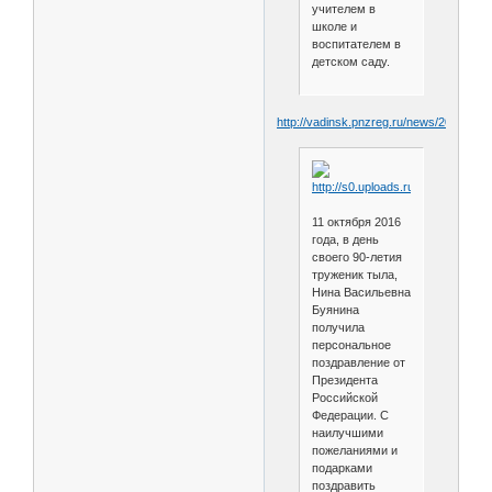
учителем в
школе и
воспитателем в
детском саду.
http://vadinsk.pnzreg.ru/news/2016/10/
11 октября 2016
года, в день
своего 90-летия
труженик тыла,
Нина Васильевна
Буянина
получила
персональное
поздравление от
Президента
Российской
Федерации. С
наилучшими
пожеланиями и
подарками
поздравить