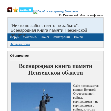
Из Пензенской области на фронты Великой 
"Никто не забыт, ничто не забыто".
Всенародная Книга памяти Пензенской
области.
Форум
Участники
Поиск
Регистрация
Войти
Активные темы
Объявление
Всенародная книга памяти
Пензенской области
Сайт посвящается
воинам Великой
Отечественной
войны,
вернувшимся и не
вернувшимся с
войны, которые