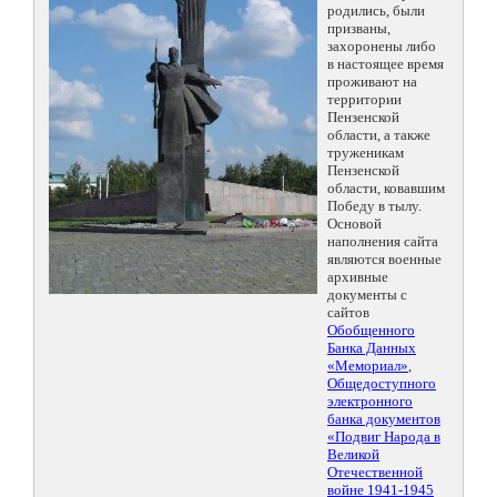
родились, были
призваны,
захоронены либо
в настоящее время
проживают на
территории
Пензенской
области, а также
труженикам
Пензенской
области, ковавшим
Победу в тылу.
Основой
наполнения сайта
являются военные
архивные
документы с
сайтов
Обобщенного
Банка Данных
«Мемориал»
,
Общедоступного
электронного
банка документов
«Подвиг Народа в
Великой
Отечественной
войне 1941-1945