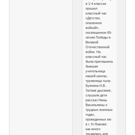
в 1-4 классах
прошел
классный час
«Детство,
опаленное
войной»,
посвященное 65-
летию Победы в
Великой
Отечественной
войне. На
классный час
была приглашена
бывшая
учительница
нашей школы,
труженица тыла
Буянина Н.В..
Затаив дыхание,
слушали дети
рассказ Нины
Васильевны о
трудных военных
годах,
проведенных ею
в г. Н-Ломове:
как много
трудились для