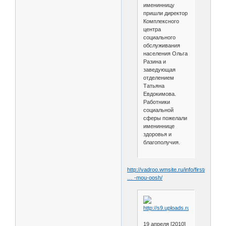
именинницу
пришли директор
Комплексного
центра
социального
обслуживания
населения Ольга
Разина и
заведующая
отделением
Татьяна
Евдокимова.
Работники
социальной
сферы пожелали
имениннице
здоровья и
благополучия.
http://vadroo.wmsite.ru/info/first/novo
… -mou-oosh/
19 апреля [2010]