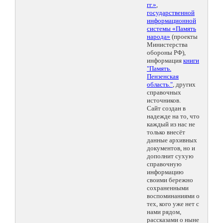
гг.»
,
государственной
информационной
системы «Память
народа»
(проекты
Министерства
обороны РФ),
информация
книги
"Память.
Пензенская
область."
, других
справочных
источников.
Сайт создан в
надежде на то, что
каждый из нас не
только внесёт
данные архивных
документов, но и
дополнит сухую
справочную
информацию
своими бережно
сохраненными
воспоминаниями о
тех, кого уже нет с
нами рядом,
рассказами о ныне