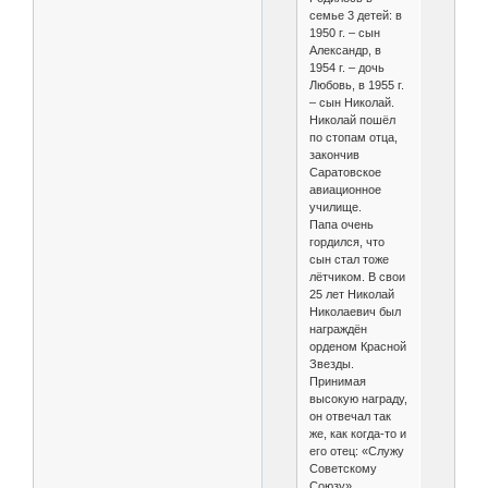
семье 3 детей: в
1950 г. – сын
Александр, в
1954 г. – дочь
Любовь, в 1955 г.
– сын Николай.
Николай пошёл
по стопам отца,
закончив
Саратовское
авиационное
училище.
Папа очень
гордился, что
сын стал тоже
лётчиком. В свои
25 лет Николай
Николаевич был
награждён
орденом Красной
Звезды.
Принимая
высокую награду,
он отвечал так
же, как когда-то и
его отец: «Служу
Советскому
Союзу».