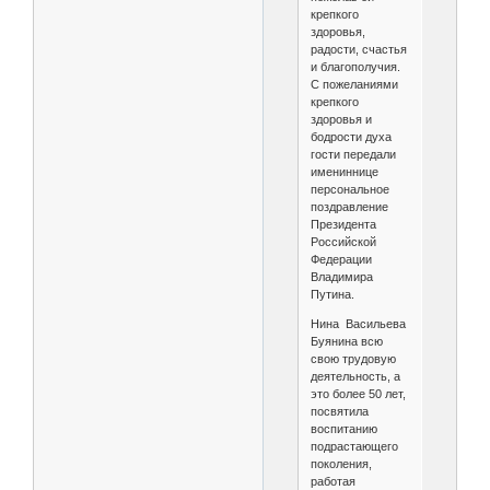
крепкого
здоровья,
радости, счастья
и благополучия.
С пожеланиями
крепкого
здоровья и
бодрости духа
гости передали
имениннице
персональное
поздравление
Президента
Российской
Федерации
Владимира
Путина.
Нина Васильева
Буянина всю
свою трудовую
деятельность, а
это более 50 лет,
посвятила
воспитанию
подрастающего
поколения,
работая