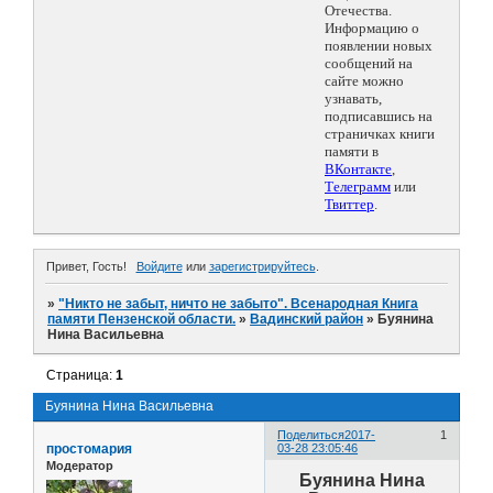
Отечества.
Информацию о
появлении новых
сообщений на
сайте можно
узнавать,
подписавшись на
страничках книги
памяти в
ВКонтакте
,
Телеграмм
или
Твиттер
.
Привет, Гость!
Войдите
или
зарегистрируйтесь
.
»
"Никто не забыт, ничто не забыто". Всенародная Книга
памяти Пензенской области.
»
Вадинский район
»
Буянина
Нина Васильевна
Страница:
1
Буянина Нина Васильевна
Поделиться
2017-
1
простомария
03-28 23:05:46
Модератор
Буянина Нина