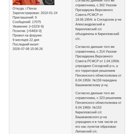
Согласно данным того же
справочника, с.302 Указом
Откуда:
г.Пенза
Президиума Верховного
Зарегистрирован
: 2010-01-24
Совета РСФСР от
Приглашений:
0
18.06.1954г. в Соседском р-не
Сообщений:
17075
Александровский и
Уважение:
[+1523/-6]
Кирилловский с/с
Позитив:
[+5483/-0]
объединены в Кирилловский
Провел на форуме:
с/с.
9 месяцев 22 дня
Последний визит:
Согласно данным того же
2026-07-08 15:06:26
справочника, с.314 Указом
Президиума Верховного
Совета РСФСР от 1.04.1959г.
упразднен Соседский р-н, а
его территория решением
Пензенского облисполкома от
6.04.1959г. №159 передана
Башмаковскому р-ну.
Согласно данным того же
справочника, с.323 решением
Пензенского облисполкома от
6.04.1960г. №153
Кирилловский с/с
Башмаковского р-на
упразднен и в том числе из
его нас.пунктов образован
Липовский с/с.