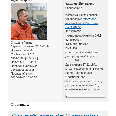
Администратор
Здравствуйте, Виктор
Васильевич!
Информация из списков
захоронения
https://obd-
memorial.ru/html/info.htm?
id=89516056
:
ID 89516056
Номер захоронения в ВМЦ:
57-465/2014
Откуда:
г.Пенза
Фамилия Гвоздев
Зарегистрирован
: 2010-01-24
Имя Иван
Приглашений:
0
Отчество Владимирович
Сообщений:
17075
Дата рождения/Возраст
Уважение:
[+1523/-6]
__.__.1909
Позитив:
[+5483/-0]
Дата смерти 27.12.1941
Провел на форуме:
Страна захоронения Россия
9 месяцев 22 дня
Регион захоронения
Последний визит:
Орловская обл.
2026-07-08 15:06:26
Место захоронения г. Орел,
ул. Красноармейская, 10,
прилегающая территория.
0
Страница:
1
»
"Никто не забыт, ничто не забыто". Всенародная Книга