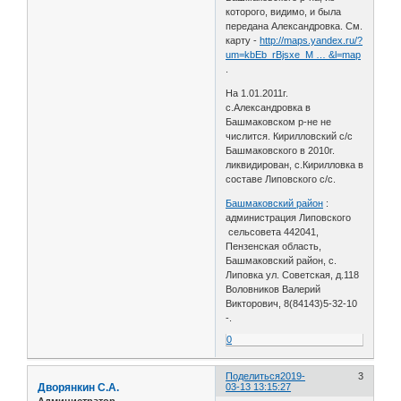
которого, видимо, и была
передана Александровка. См.
карту -
http://maps.yandex.ru/?
um=kbEb_rBjsxe_M … &l=map
.
На 1.01.2011г.
с.Александровка в
Башмаковском р-не не
числится. Кирилловский с/с
Башмаковского в 2010г.
ликвидирован, с.Кирилловка в
составе Липовского с/с.
Башмаковский район
:
администрация Липовского
сельсовета 442041,
Пензенская область,
Башмаковский район, с.
Липовка ул. Советская, д.118
Воловников Валерий
Викторович, 8(84143)5-32-10
-.
0
Поделиться
2019-
3
Дворянкин С.А.
03-13 13:15:27