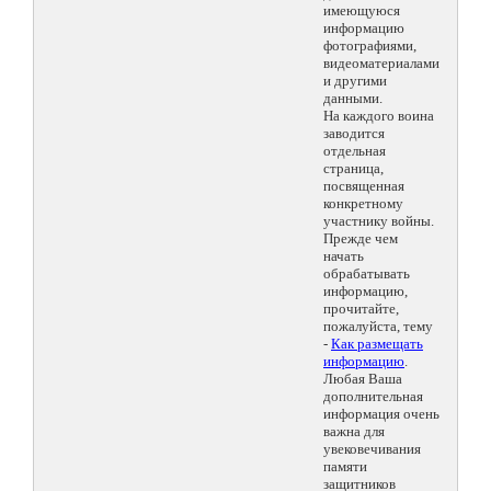
имеющуюся
информацию
фотографиями,
видеоматериалами
и другими
данными.
На каждого воина
заводится
отдельная
страница,
посвященная
конкретному
участнику войны.
Прежде чем
начать
обрабатывать
информацию,
прочитайте,
пожалуйста, тему
-
Как размещать
информацию
.
Любая Ваша
дополнительная
информация очень
важна для
увековечивания
памяти
защитников