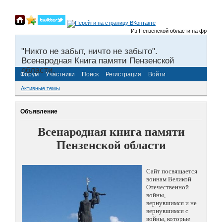
Из Пензенской области на фронты Вел
"Никто не забыт, ничто не забыто".
Всенародная Книга памяти Пензенской
области.
Форум
Участники
Поиск
Регистрация
Войти
Активные темы
Объявление
Всенародная книга памяти
Пензенской области
Сайт посвящается
воинам Великой
Отечественной
войны,
вернувшимся и не
вернувшимся с
войны, которые