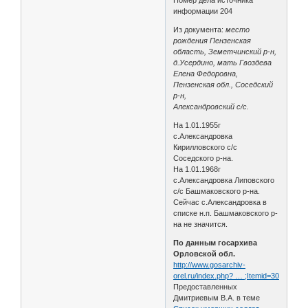
информации 204
Из документа:
место
рождения Пензенская
область, Земетчинский р-н,
д.Усердино, мать Гвоздева
Елена Федоровна,
Пензенская обл., Соседский
р-н,
Александровский с/с.
На 1.01.1955г
с.Александровка
Кирилловского с/с
Соседского р-на.
На 1.01.1968г
с.Александровка Липовского
с/с Башмаковского р-на.
Сейчас с.Александровка в
списке н.п. Башмаковского р-
на не значится.
По данным госархива
Орловской обл.
http://www.gosarchiv-
orel.ru/index.php? … ;Itemid=30
Предоставленных
Дмитриевым В.А. в теме