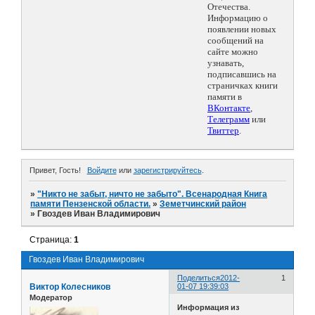
Отечества.
Информацию о
появлении новых
сообщений на
сайте можно
узнавать,
подписавшись на
страничках книги
памяти в
ВКонтакте
,
Телеграмм
или
Твиттер
.
Привет, Гость!
Войдите
или
зарегистрируйтесь
.
»
"Никто не забыт, ничто не забыто". Всенародная Книга
памяти Пензенской области.
»
Земетчинский район
»
Гвоздев Иван Владимирович
Страница:
1
Гвоздев Иван Владимирович
Поделиться
2012-
1
Виктор Колесников
01-07 19:39:03
Модератор
Информация из