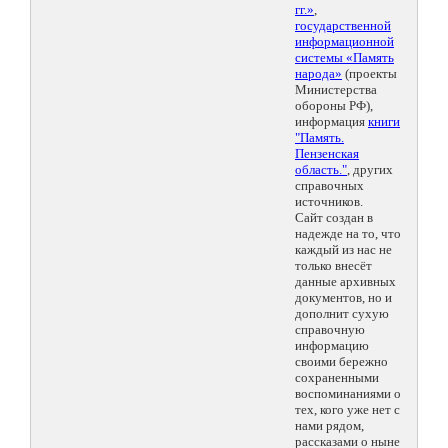
гг.»
,
государственной
информационной
системы «Память
народа»
(проекты
Министерства
обороны РФ),
информация
книги
"Память.
Пензенская
область."
, других
справочных
источников.
Сайт создан в
надежде на то, что
каждый из нас не
только внесёт
данные архивных
документов, но и
дополнит сухую
справочную
информацию
своими бережно
сохраненными
воспоминаниями о
тех, кого уже нет с
нами рядом,
рассказами о ныне