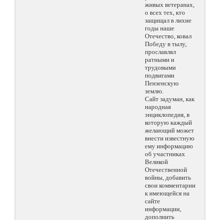
живых ветеранах,
о всех тех, кто
защищал в лихие
годы наше
Отечество, ковал
Победу в тылу,
прославлял
ратными и
трудовыми
подвигами
Пензенскую
землю.
Сайт задуман, как
народная
энциклопедия, в
которую каждый
желающий может
внести известную
ему информацию
об участниках
Великой
Отечественной
войны, добавить
свои комментарии
к имеющейся на
сайте
информации,
дополнить