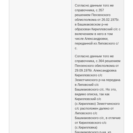
Согласно данным того же
справочника, с.357
решением Пензенского
облисполкома от 26.02.1975г.
в Башмаковском р-не
образован Кирилловский с/с с
включением в него в том
числе Александровки,
переданной из Липовского с/
с.
Согласно данным того же
справочника, с.364 решением
Пензенского обисполкома от
29.09.1976г. Александровка
Кирилловского с/с
Земетчинского р-на передана
в Липовский с/с
Башмаковского с/с. Но это,
видимо описка, так как
Кирилловский с/с
(с.Кириллово) Земетчинского
с/с расположен далеко от
Липовского с/с
Башмаковского с/с, в отличие
от Кирилловского с/с
(с.Кирилловка)
Башмаковского р-на, из