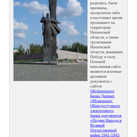
родились, были
призваны,
захоронены либо
в настоящее время
проживают на
территории
Пензенской
области, а также
труженикам
Пензенской
области, ковавшим
Победу в тылу.
Основой
наполнения сайта
являются военные
архивные
документы с
сайтов
Обобщенного
Банка Данных
«Мемориал»
,
Общедоступного
электронного
банка документов
«Подвиг Народа в
Великой
Отечественной
войне 1941-1945