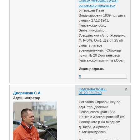
Список умерших солдат
орловского концлагеря
5. Гвоздев Иван
Владимирович 1909 г.р., дата
смерти 27.12.1941,
Пензенская обл.,
Земетчинский р.,
Усердинский с/с, с. Усердино.
Ф. Р-349. Оп.1. Д.2. Л. 25 об
умер в лагере
военнопленных «Сборный
пункт № 20 2-ой танковой
Германской армии» в г.Орёл.
Ищем родных.
0
Поделиться
2012-
2
Дворянкин С.А.
01-20 22:17:40
Администратор
Согласно Справочнику по
адм.-тер. делению
Пензенского края 1663-
1991гг. в Алексанровский с/с
Соседского р-на входили:
д.Патра, д.Дубовая,
с.Александровка.