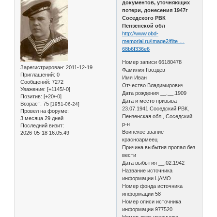
документов, уточняющих
потери, донесения 1947г
Соседского РВК
Пензенской обл
http://www.obd-
memorial.ru/Image2/filte …
68b6f336e6
Номер записи 66180478
Зарегистрирован
: 2011-12-19
Фамилия Гвоздев
Приглашений:
0
Имя Иван
Сообщений:
7272
Отчество Владимирович
Уважение:
[+1145/-0]
Дата рождения __.__.1909
Позитив:
[+20/-0]
Дата и место призыва
Возраст:
75
[1951-06-24]
23.07.1941 Соседский РВК,
Провел на форуме:
Пензенская обл., Соседский
3 месяца 29 дней
р-н
Последний визит:
Воинское звание
2026-05-18 16:05:49
красноармеец
Причина выбытия пропал без
вести
Дата выбытия __.02.1942
Название источника
информации ЦАМО
Номер фонда источника
информации 58
Номер описи источника
информации 977520
Номер дела источника