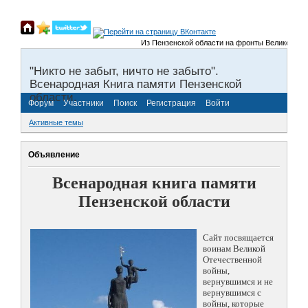
Из Пензенской области на фронты Великой Отече
"Никто не забыт, ничто не забыто".
Всенародная Книга памяти Пензенской
области.
Форум
Участники
Поиск
Регистрация
Войти
Активные темы
Объявление
Всенародная книга памяти
Пензенской области
Сайт посвящается
воинам Великой
Отечественной
войны,
вернувшимся и не
вернувшимся с
войны, которые