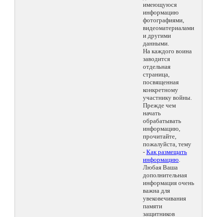
имеющуюся
информацию
фотографиями,
видеоматериалами
и другими
данными.
На каждого воина
заводится
отдельная
страница,
посвященная
конкретному
участнику войны.
Прежде чем
начать
обрабатывать
информацию,
прочитайте,
пожалуйста, тему
-
Как размещать
информацию
.
Любая Ваша
дополнительная
информация очень
важна для
увековечивания
памяти
защитников