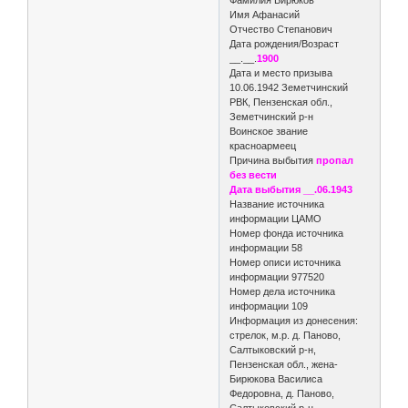
Имя Афанасий
Отчество Степанович
Дата рождения/Возраст
__.__.
1900
Дата и место призыва
10.06.1942 Земетчинский
РВК, Пензенская обл.,
Земетчинский р-н
Воинское звание
красноармеец
Причина выбытия
пропал
без вести
Дата выбытия __.06.1943
Название источника
информации ЦАМО
Номер фонда источника
информации 58
Номер описи источника
информации 977520
Номер дела источника
информации 109
Информация из донесения:
стрелок, м.р. д. Паново,
Салтыковский р-н,
Пензенская обл., жена-
Бирюкова Василиса
Федоровна, д. Паново,
Салтыковский р-н