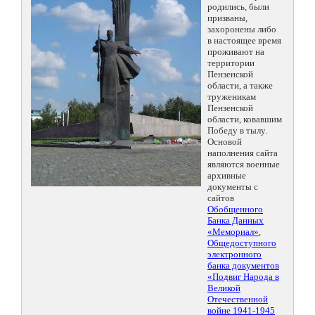
родились, были
призваны,
захоронены либо
в настоящее время
проживают на
территории
Пензенской
области, а также
труженикам
Пензенской
области, ковавшим
Победу в тылу.
Основой
наполнения сайта
являются военные
архивные
документы с
сайтов
Обобщенного
Банка Данных
«Мемориал»
,
Общедоступного
электронного
банка документов
«Подвиг Народа в
Великой
Отечественной
войне 1941-1945