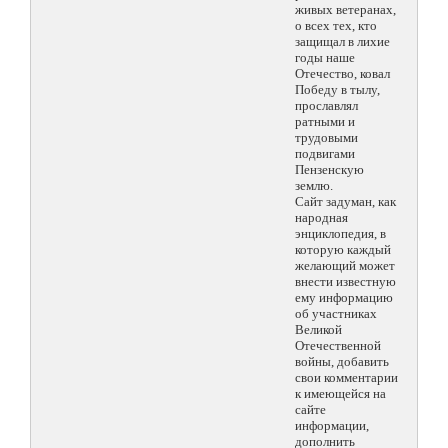
живых ветеранах,
о всех тех, кто
защищал в лихие
годы наше
Отечество, ковал
Победу в тылу,
прославлял
ратными и
трудовыми
подвигами
Пензенскую
землю.
Сайт задуман, как
народная
энциклопедия, в
которую каждый
желающий может
внести известную
ему информацию
об участниках
Великой
Отечественной
войны, добавить
свои комментарии
к имеющейся на
сайте
информации,
дополнить