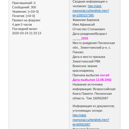
Сводная информация о
Приглашений:
0
человеке:
http://obd-
Сообщений:
300
memorial.ru/html/info.htm?
Уважение:
[+10/-0]
id=1000157385
Позитив:
[+0/-0]
Фамилия Бирюков
Провел на форуме:
4 дня 0 часов
Имя Афанасий
Последний визит:
Отчество Степанович
2020-03-24 21:33:13
Дата рождения/Возраст
__.__.
1915
Место рождения Пензенская
обл., Земетчинский р-н, с.
Паново
Дата и место призыва
Земетчинский РВК
Воинское звание
красноармеец
Причина выбытия
погиб
Дата выбытия 12.08.1942
Название источника
информации: Всероссийская
Книга Памяти. Пензенская
область. Том 160562687
Информация из документов,
уточняющих потери:
http://obd-
memorial.ru/html/info.htm?
id=60562687
Фамилия Бирюков