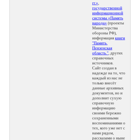
гг.»
,
государственной
информационной
системы «Память
народа»
(проекты
Министерства
обороны РФ),
информация
книги
"Память.
Пензенская
область."
, других
справочных
источников.
Сайт создан в
надежде на то, что
каждый из нас не
только внесёт
данные архивных
документов, но и
дополнит сухую
справочную
информацию
своими бережно
сохраненными
воспоминаниями о
тех, кого уже нет с
нами рядом,
рассказами о ныне