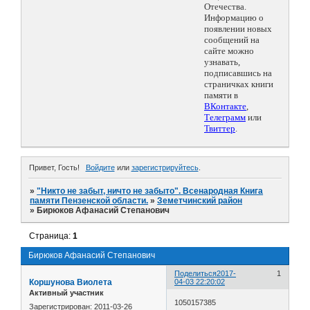
Отечества.
Информацию о
появлении новых
сообщений на
сайте можно
узнавать,
подписавшись на
страничках книги
памяти в
ВКонтакте
,
Телеграмм
или
Твиттер
.
Привет, Гость!
Войдите
или
зарегистрируйтесь
.
»
"Никто не забыт, ничто не забыто". Всенародная Книга
памяти Пензенской области.
»
Земетчинский район
»
Бирюков Афанасий Степанович
Страница:
1
Бирюков Афанасий Степанович
Поделиться
2017-
1
Коршунова Виолета
04-03 22:20:02
Активный участник
1050157385
Зарегистрирован
: 2011-03-26