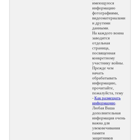
имеющуюся
информацию
фотографиями,
видеоматериалами
и другими
данными.
На каждого воина
заводится
отдельная
страница,
посвященная
конкретному
участнику войны.
Прежде чем
начать
обрабатывать
информацию,
прочитайте,
пожалуйста, тему
-
Как размещать
информацию
.
Любая Ваша
дополнительная
информация очень
важна для
увековечивания
памяти
защитников