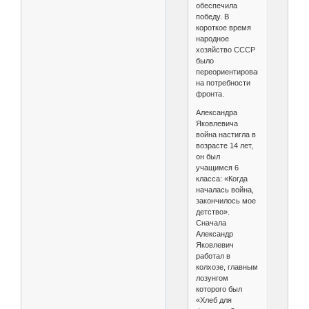
обеспечила
победу. В
короткое время
народное
хозяйство СССР
было
переориентировано
на потребности
фронта.
Александра
Яковлевича
война настигла в
возрасте 14 лет,
он был
учащимся 6
класса: «Когда
началась война,
закончилось мое
детство».
Сначала
Александр
Яковлевич
работал в
колхозе, главным
лозунгом
которого был
«Хлеб для