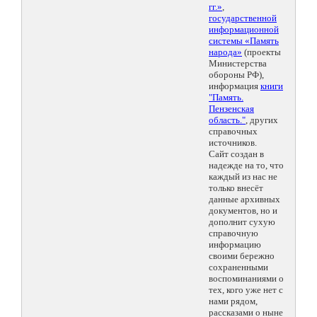
гг.»
,
государственной
информационной
системы «Память
народа»
(проекты
Министерства
обороны РФ),
информация
книги
"Память.
Пензенская
область."
, других
справочных
источников.
Сайт создан в
надежде на то, что
каждый из нас не
только внесёт
данные архивных
документов, но и
дополнит сухую
справочную
информацию
своими бережно
сохраненными
воспоминаниями о
тех, кого уже нет с
нами рядом,
рассказами о ныне