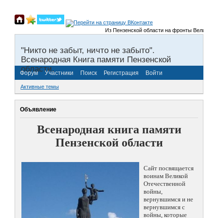
Из Пензенской области на фронты Великой Отеч
"Никто не забыт, ничто не забыто".
Всенародная Книга памяти Пензенской
области.
Форум
Участники
Поиск
Регистрация
Войти
Активные темы
Объявление
Всенародная книга памяти
Пензенской области
Сайт посвящается
воинам Великой
Отечественной
войны,
вернувшимся и не
вернувшимся с
войны, которые