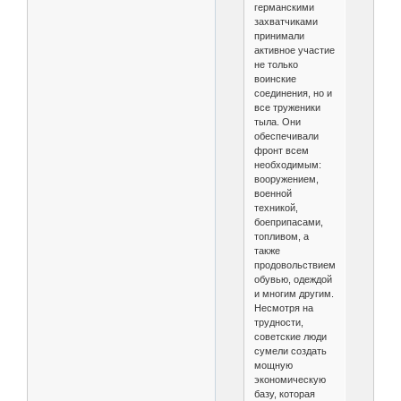
германскими
захватчиками
принимали
активное участие
не только
воинские
соединения, но и
все труженики
тыла. Они
обеспечивали
фронт всем
необходимым:
вооружением,
военной
техникой,
боеприпасами,
топливом, а
также
продовольствием,
обувью, одеждой
и многим другим.
Несмотря на
трудности,
советские люди
сумели создать
мощную
экономическую
базу, которая