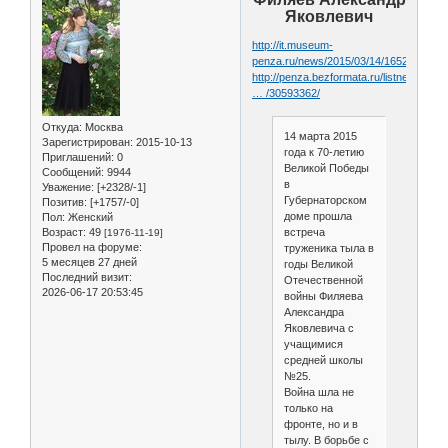
Яковлевич
http://it.museum-
penza.ru/news/2015/03/14/16525599
http://penza.bezformata.ru/listnews/til
… /30593362/
Откуда:
Москва
14 марта 2015
Зарегистрирован
: 2015-10-13
года к 70-летию
Приглашений:
0
Великой Победы
Сообщений:
9944
в
Уважение:
[+2328/-1]
Губернаторском
Позитив:
[+1757/-0]
доме прошла
Пол:
Женский
Возраст:
49
встреча
[1976-11-19]
Провел на форуме:
труженика тыла в
5 месяцев 27 дней
годы Великой
Последний визит:
Отечественной
2026-06-17 20:53:45
войны Филяева
Александра
Яковлевича с
учащимися
средней школы
№25.
Война шла не
только на
фронте, но и в
тылу. В борьбе с