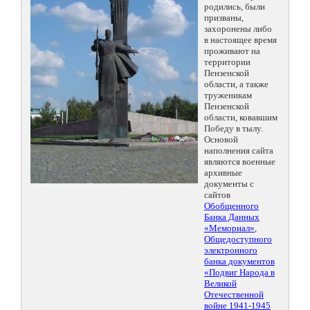
родились, были
призваны,
захоронены либо
в настоящее время
проживают на
территории
Пензенской
области, а также
труженикам
Пензенской
области, ковавшим
Победу в тылу.
Основой
наполнения сайта
являются военные
архивные
документы с
сайтов
Обобщенного
Банка Данных
«Мемориал»
,
Общедоступного
электронного
банка документов
«Подвиг Народа в
Великой
Отечественной
войне 1941-1945