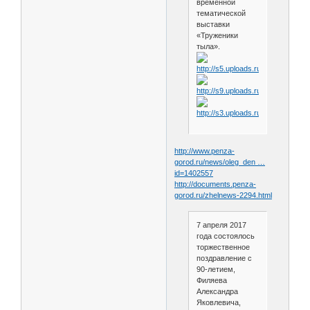
временной
тематической
выставки
«Труженики
тыла».
http://www.penza-
gorod.ru/news/oleg_den …
id=1402557
http://documents.penza-
gorod.ru/zhelnews-2294.html
7 апреля 2017
года состоялось
торжественное
поздравление с
90-летием,
Филяева
Александра
Яковлевича,