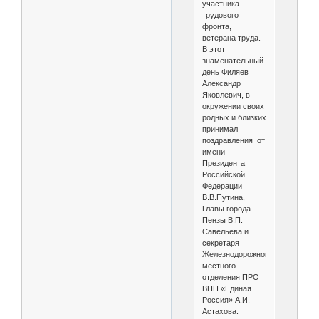
участника
трудового
фронта,
ветерана труда.
В этот
знаменательный
день Филяев
Александр
Яковлевич, в
окружении своих
родных и близких
принимал
поздравления от
имени
Президента
Российской
Федерации
В.В.Путина,
Главы города
Пензы В.П.
Савельева и
секретаря
Железнодорожного
местного
отделения ПРО
ВПП «Единая
Россия» А.И.
Астахова.