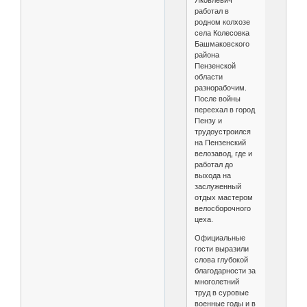
Яковлевич
работал в
родном колхозе
села Колесовка
Башмаковского
района
Пензенской
области
разнорабочим.
После войны
переехал в город
Пензу и
трудоустроился
на Пензенский
велозавод, где и
работал до
выхода на
заслуженный
отдых мастером
велосборочного
цеха.
Официальные
гости выразили
слова глубокой
благодарности за
многолетний
труд в суровые
военные годы и в