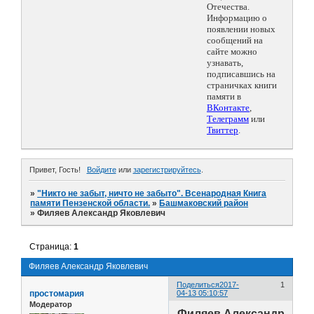
Отечества.
Информацию о
появлении новых
сообщений на
сайте можно
узнавать,
подписавшись на
страничках книги
памяти в
ВКонтакте
,
Телеграмм
или
Твиттер
.
Привет, Гость!
Войдите
или
зарегистрируйтесь
.
»
"Никто не забыт, ничто не забыто". Всенародная Книга
памяти Пензенской области.
»
Башмаковский район
»
Филяев Александр Яковлевич
Страница:
1
Филяев Александр Яковлевич
Поделиться
2017-
1
простомария
04-13 05:10:57
Модератор
Филяев Александр