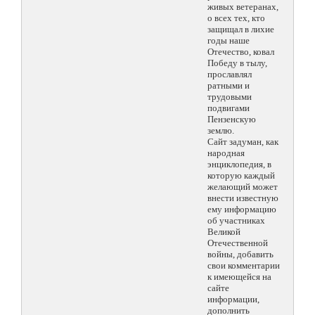
живых ветеранах,
о всех тех, кто
защищал в лихие
годы наше
Отечество, ковал
Победу в тылу,
прославлял
ратными и
трудовыми
подвигами
Пензенскую
землю.
Сайт задуман, как
народная
энциклопедия, в
которую каждый
желающий может
внести известную
ему информацию
об участниках
Великой
Отечественной
войны, добавить
свои комментарии
к имеющейся на
сайте
информации,
дополнить