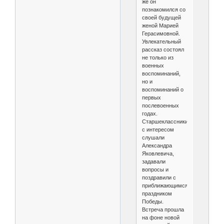
же он
познакомился со
своей будущей
женой Марией
Герасимовной.
Увлекательный
рассказ состоял
не только из
военных
воспоминаний,
но и
воспоминаний о
первых
послевоенных
годах.
Старшеклассники
с интересом
слушали
Александра
Яковлевича,
задавали
вопросы и
поздравили с
приближающимся
праздником
Победы.
Встреча прошла
на фоне новой