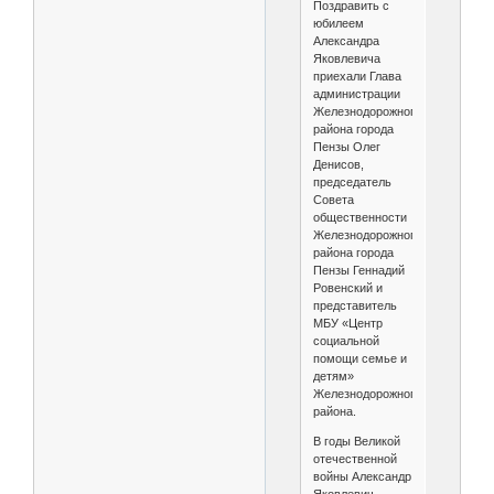
Поздравить с
юбилеем
Александра
Яковлевича
приехали Глава
администрации
Железнодорожного
района города
Пензы Олег
Денисов,
председатель
Совета
общественности
Железнодорожного
района города
Пензы Геннадий
Ровенский и
представитель
МБУ «Центр
социальной
помощи семье и
детям»
Железнодорожного
района.
В годы Великой
отечественной
войны Александр