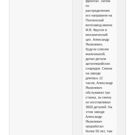
фронта». Затем
по
распределению
его направили на
Пензенский
велозавод имени
М.В. Фрунзе в
механический
цех. Александр
Яковлевич,
будучи совсем
мальчишкой,
делал детали
артиллерийских
снарядов. Смена
на заводе
длилась 12
часов, Александр
Яковлевич
обслуживал три
станка, за смену
он изготавливал
3600 деталей. На
этом заводе
Александр
Яковлевич
проработал
более 50 лет, там