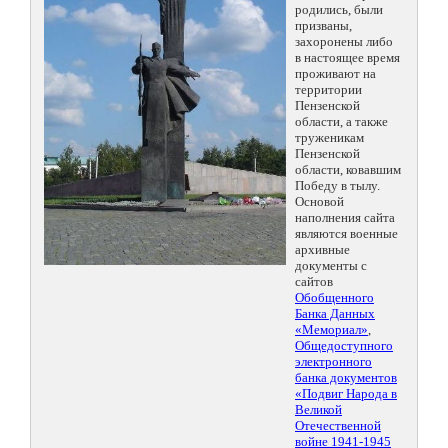
родились, были
призваны,
захоронены либо
в настоящее время
проживают на
территории
Пензенской
области, а также
труженикам
Пензенской
области, ковавшим
Победу в тылу.
Основой
наполнения сайта
являются военные
архивные
документы с
сайтов
Обобщенного
Банка Данных
«Мемориал»
,
Общедоступного
электронного
банка документов
«Подвиг Народа в
Великой
Отечественной
войне 1941-1945