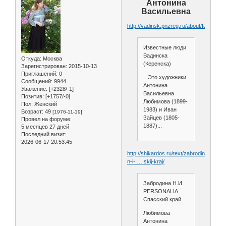
Антонина
Васильевна
http://vadinsk.pnzreg.ru/about/famous_
Известные люди
Вадинска
Откуда:
Москва
(Керенска)
Зарегистрирован
: 2015-10-13
Приглашений:
0
...Это художники
Сообщений:
9944
Антонина
Уважение:
[+2328/-1]
Васильевна
Позитив:
[+1757/-0]
Любимова (1899-
Пол:
Женский
1983) и Иван
Возраст:
49
[1976-11-19]
Зайцев (1805-
Провел на форуме:
1887)...
5 месяцев 27 дней
Последний визит:
2026-06-17 20:53:45
http://shikardos.ru/text/zabrodina-
n-i- … skij-kraj/
Забродина Н.И.
PERSONALIA.
Спасский край
Любимова
Антонина