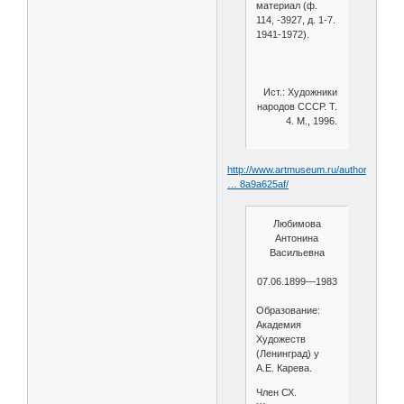
материал (ф.
114, -3927, д. 1-7.
1941-1972).
Ист.: Художники
народов СССР. Т.
4. М., 1996.
http://www.artmuseum.ru/author/2d469d
… 8a9a625af/
Любимова
Антонина
Васильевна
07.06.1899—1983
Образование:
Академия
Художеств
(Ленинград) у
А.Е. Карева.
Член СХ.