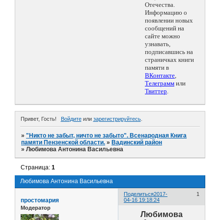
Отечества.
Информацию о
появлении новых
сообщений на
сайте можно
узнавать,
подписавшись на
страничках книги
памяти в
ВКонтакте
,
Телеграмм
или
Твиттер
.
Привет, Гость!
Войдите
или
зарегистрируйтесь
.
»
"Никто не забыт, ничто не забыто". Всенародная Книга
памяти Пензенской области.
»
Вадинский район
»
Любимова Антонина Васильевна
Страница:
1
Любимова Антонина Васильевна
Поделиться
2017-
1
простомария
04-16 19:18:24
Модератор
Любимова