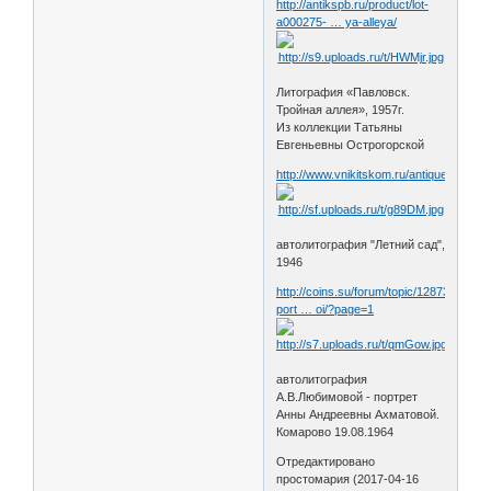
http://antikspb.ru/product/lot-
a000275- … ya-alleya/
Литография «Павловск.
Тройная аллея», 1957г.
Из коллекции Татьяны
Евгеньевны Острогорской
http://www.vnikitskom.ru/antique/auctio
автолитография "Летний сад",
1946
http://coins.su/forum/topic/128735-
port … oi/?page=1
автолитография
А.В.Любимовой - портрет
Анны Андреевны Ахматовой.
Комарово 19.08.1964
Отредактировано
простомария (2017-04-16