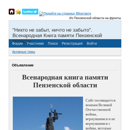
Из Пензенской области на фронты Великой 
"Никто не забыт, ничто не забыто".
Всенародная Книга памяти Пензенской
области.
Форум
Участники
Поиск
Регистрация
Войти
Активные темы
Объявление
Всенародная книга памяти
Пензенской области
Сайт посвящается
воинам Великой
Отечественной
войны,
вернувшимся и не
вернувшимся с
войны, которые