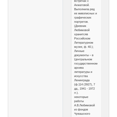
встречах с
Ахматовой.
Выполнила ряд
ее живописных и
графических
портретов.
(Дневник
Любимовой
хранитсяв
Российском
Литературном
музее, ф. 40.);
Личные
документы – в
Центральном
государственномо
архива
литературы и
искусства
Ленинграда
(ф.114 (3927), 7
дд., 1941 - 1972
гг.).
некоторые
работы
А.В.Любимовой
из фондов
Чувашского