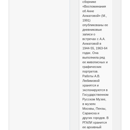
сборнике
«Воспоминания
об Анне
Ахматовой» (М.,
1991)
опубликованы ее
дневниковые
записи о
встречах с А.А.
Ахматовой в
1944-55, 1963-64
годах. Она
выполнила ряд
ее живописных и
графических
портретов.
Работы А.В.
Любимовой
хранятся и
экспонируются в
Государственном
Русском Музее,
в музеях
Москвы, Пензы,
Саранска и
других городов. В
РГАЛИ хранится
ее архивный