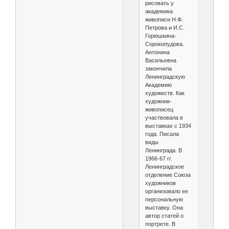
рисовать у
академика
живописи Н.Ф.
Петрова и И.С.
Горюшкина-
Сорокопудова.
Антонина
Васильевна
закончила
Ленинградскую
Академию
художеств. Как
художник-
живописец
участвовала в
выставках с 1934
года. Писала
виды
Ленинграда. В
1966-67 гг.
Ленинградское
отделение Союза
художников
организовало ее
персональную
выставку. Она
автор статей о
портрете. В