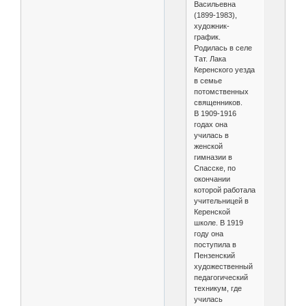
Васильевна
(1899-1983),
художник-
график.
Родилась в селе
Тат. Лака
Керенского уезда
в семье
потомственных
священников.
В 1909-1916
годах она
училась в
женской
гимназии в
Спасске, по
окончании
которой работала
учительницей в
Керенской
школе. В 1919
году она
поступила в
Пензенский
художественный
педагогический
техникум, где
училась