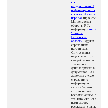
гг.»
,
государственной
информационной
системы «Память
народа»
(проекты
Министерства
обороны РФ),
информация
книги
"Память.
Пензенская
область."
, других
справочных
источников.
Сайт создан в
надежде на то, что
каждый из нас не
только внесёт
данные архивных
документов, но и
дополнит сухую
справочную
информацию
своими бережно
сохраненными
воспоминаниями о
тех, кого уже нет с
нами рядом,
рассказами о ныне