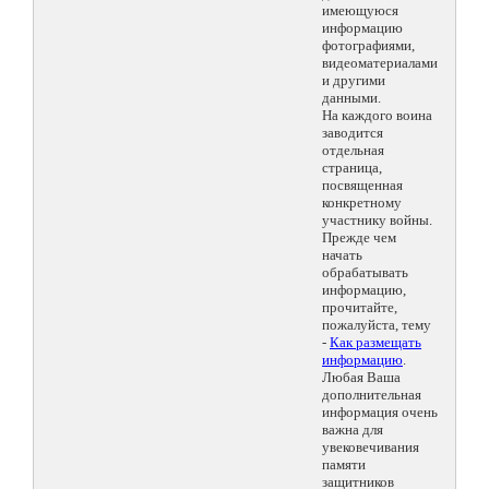
имеющуюся
информацию
фотографиями,
видеоматериалами
и другими
данными.
На каждого воина
заводится
отдельная
страница,
посвященная
конкретному
участнику войны.
Прежде чем
начать
обрабатывать
информацию,
прочитайте,
пожалуйста, тему
-
Как размещать
информацию
.
Любая Ваша
дополнительная
информация очень
важна для
увековечивания
памяти
защитников