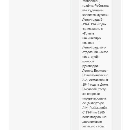
Живописец,
график. Работала
как художник-
копииств музеях
Ленинграда.В
1944-1945 годах
занималась в
«Группе
начинающих
поэтов»
Ленинградского
отделения Союза
писателей,
которой
руководил
Леонид Борисов.
Познакомилась с
А.А. Ахматовой в
1944 году в Доме
Писателя, тогда
же впервые
портретировала
ее (в квартире
Л.И. Рыбаковой).
С 1944 по 1965
вела подробные
дневниковые
записи о своих