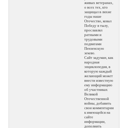
живых ветеранах,
о всех тех, кто
защищал в лихие
годы наше
Отечество, ковал
Победу в тылу,
прославлял
ратными и
трудовыми
подвигами
Пензенскую
землю.
Сайт задуман, как
народная
энциклопедия, в
которую каждый
желающий может
внести известную
ему информацию
об участниках
Великой
Отечественной
войны, добавить
свои комментарии
к имеющейся на
сайте
информации,
дополнить