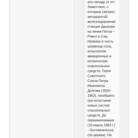
юго-западу от пгт
Земетчино, с
которым связано
автодорогой;
железнодорожная
станция Дашково
на линии Пенза –
Ряжск в 2 км.
Названо в честь
уроженца села,
испытателя
авиационных и
космических
спасательных
средств, Героя
Советского
Союза Петра
Ивановича
Долгова (1920–
1962), погибшего
при испытании
новых систем
спасательных
средств. До
переименования
(16 марта 1963 г.)
– Богоявленское
(по церкви). На