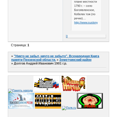
плане местности
1790 г. – село
Богоявленское,
Кобелек тож (по
речке)....
http://www.suslony.ru/Penzagebi
0
Страница:
1
»
"Никто не забыт, ничто не забыто". Всенародная Книга
памяти Пензенской области.
»
Земетчинский район
»
Долгов Андрей Иванович 1901 г.р.