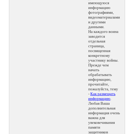
имеющуюся
информацию
фотографиями,
видеоматериалами
и другими
данными.
На каждого воина
заводится
отдельная
страница,
посвященная
конкретному
участнику войны.
Прежде чем
начать
обрабатывать
информацию,
прочитайте,
пожалуйста, тему
-
Как размещать
информацию
.
Любая Ваша
дополнительная
информация очень
важна для
увековечивания
памяти
защитников