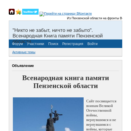
Из Пензенской области на фронты Великой О
"Никто не забыт, ничто не забыто".
Всенародная Книга памяти Пензенской
области.
Форум
Участники
Поиск
Регистрация
Войти
Активные темы
Объявление
Всенародная книга памяти
Пензенской области
Сайт посвящается
воинам Великой
Отечественной
войны,
вернувшимся и не
вернувшимся с
войны, которые