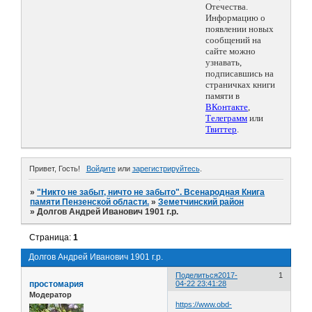
Отечества.
Информацию о
появлении новых
сообщений на
сайте можно
узнавать,
подписавшись на
страничках книги
памяти в
ВКонтакте
,
Телеграмм
или
Твиттер
.
Привет, Гость!
Войдите
или
зарегистрируйтесь
.
»
"Никто не забыт, ничто не забыто". Всенародная Книга
памяти Пензенской области.
»
Земетчинский район
»
Долгов Андрей Иванович 1901 г.р.
Страница:
1
Долгов Андрей Иванович 1901 г.р.
Поделиться
2017-
1
простомария
04-22 23:41:28
Модератор
https://www.obd-