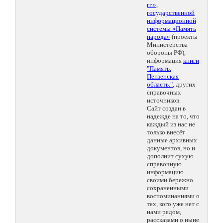
гг.»
,
государственной
информационной
системы «Память
народа»
(проекты
Министерства
обороны РФ),
информация
книги
"Память.
Пензенская
область."
, других
справочных
источников.
Сайт создан в
надежде на то, что
каждый из нас не
только внесёт
данные архивных
документов, но и
дополнит сухую
справочную
информацию
своими бережно
сохраненными
воспоминаниями о
тех, кого уже нет с
нами рядом,
рассказами о ныне