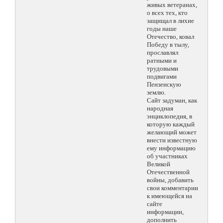
живых ветеранах,
о всех тех, кто
защищал в лихие
годы наше
Отечество, ковал
Победу в тылу,
прославлял
ратными и
трудовыми
подвигами
Пензенскую
землю.
Сайт задуман, как
народная
энциклопедия, в
которую каждый
желающий может
внести известную
ему информацию
об участниках
Великой
Отечественной
войны, добавить
свои комментарии
к имеющейся на
сайте
информации,
дополнить