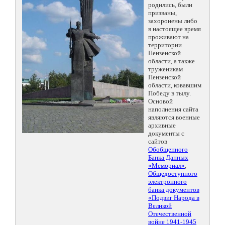
родились, были
призваны,
захоронены либо
в настоящее время
проживают на
территории
Пензенской
области, а также
труженикам
Пензенской
области, ковавшим
Победу в тылу.
Основой
наполнения сайта
являются военные
архивные
документы с
сайтов
Обобщенного
Банка Данных
«Мемориал»
,
Общедоступного
электронного
банка документов
«Подвиг Народа в
Великой
Отечественной
войне 1941-1945