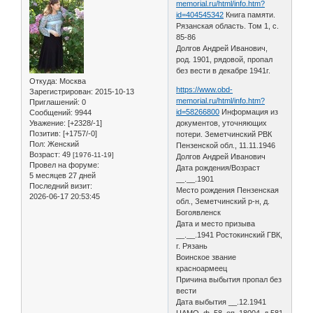
memorial.ru/html/info.htm?
id=404545342
Книга памяти.
Рязанская область. Том 1, с.
85-86
Долгов Андрей Иванович,
род. 1901, рядовой, пропал
без вести в декабре 1941г.
Откуда:
Москва
https://www.obd-
Зарегистрирован
: 2015-10-13
memorial.ru/html/info.htm?
Приглашений:
0
id=58266800
Информация из
Сообщений:
9944
Уважение:
[+2328/-1]
документов, уточняющих
Позитив:
[+1757/-0]
потери. Земетчинский РВК
Пол:
Женский
Пензенской обл., 11.11.1946
Возраст:
49
[1976-11-19]
Долгов Андрей Иванович
Провел на форуме:
Дата рождения/Возраст
5 месяцев 27 дней
__.__.1901
Последний визит:
Место рождения Пензенская
2026-06-17 20:53:45
обл., Земетчинский р-н, д.
Богоявленск
Дата и место призыва
__.__.1941 Ростокинский ГВК,
г. Рязань
Воинское звание
красноармеец
Причина выбытия пропал без
вести
Дата выбытия __.12.1941
ЦАМО, ф. 58, оп. 18004, д.581