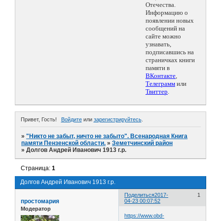
Отечества.
Информацию о
появлении новых
сообщений на
сайте можно
узнавать,
подписавшись на
страничках книги
памяти в
ВКонтакте
,
Телеграмм
или
Твиттер
.
Привет, Гость!
Войдите
или
зарегистрируйтесь
.
»
"Никто не забыт, ничто не забыто". Всенародная Книга
памяти Пензенской области.
»
Земетчинский район
»
Долгов Андрей Иванович 1913 г.р.
Страница:
1
Долгов Андрей Иванович 1913 г.р.
Поделиться
2017-
1
простомария
04-23 00:07:52
Модератор
https://www.obd-