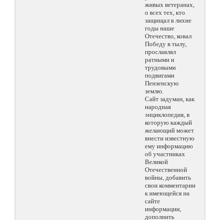
живых ветеранах,
о всех тех, кто
защищал в лихие
годы наше
Отечество, ковал
Победу в тылу,
прославлял
ратными и
трудовыми
подвигами
Пензенскую
землю.
Сайт задуман, как
народная
энциклопедия, в
которую каждый
желающий может
внести известную
ему информацию
об участниках
Великой
Отечественной
войны, добавить
свои комментарии
к имеющейся на
сайте
информации,
дополнить