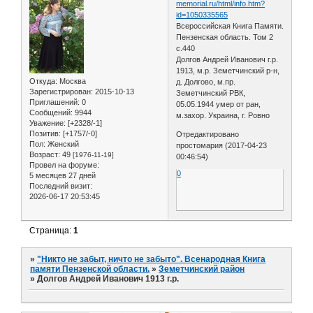
memorial.ru/html/info.htm?
id=1050335565
Всероссийская Книга Памяти.
Пензенская область. Том 2
с.440
Долгов Андрей Иванович г.р.
1913, м.р. Земетчинский р-н,
Откуда:
Москва
д. Долгово, м.пр.
Зарегистрирован
: 2015-10-13
Земетчинский РВК,
Приглашений:
0
05.05.1944 умер от ран,
Сообщений:
9944
м.захор. Украина, г. Ровно
Уважение:
[+2328/-1]
Позитив:
[+1757/-0]
Отредактировано
Пол:
Женский
простомария (2017-04-23
Возраст:
49
[1976-11-19]
00:46:54)
Провел на форуме:
0
5 месяцев 27 дней
Последний визит:
2026-06-17 20:53:45
Страница:
1
»
"Никто не забыт, ничто не забыто". Всенародная Книга
памяти Пензенской области.
»
Земетчинский район
»
Долгов Андрей Иванович 1913 г.р.