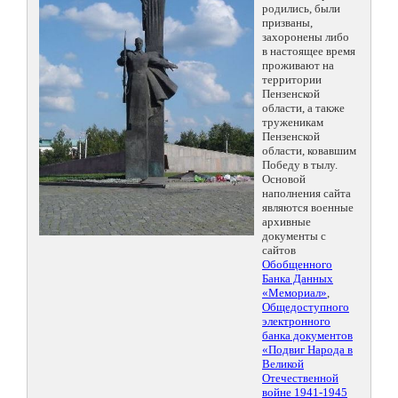
родились, были
призваны,
захоронены либо
в настоящее время
проживают на
территории
Пензенской
области, а также
труженикам
Пензенской
области, ковавшим
Победу в тылу.
Основой
наполнения сайта
являются военные
архивные
документы с
сайтов
Обобщенного
Банка Данных
«Мемориал»
,
Общедоступного
электронного
банка документов
«Подвиг Народа в
Великой
Отечественной
войне 1941-1945