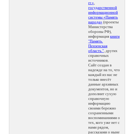
гг.»
,
государственной
информационной
системы «Память
народа»
(проекты
Министерства
обороны РФ),
информация
книги
"Память.
Пензенская
область."
, других
справочных
источников.
Сайт создан в
надежде на то, что
каждый из нас не
только внесёт
данные архивных
документов, но и
дополнит сухую
справочную
информацию
своими бережно
сохраненными
воспоминаниями о
тех, кого уже нет с
нами рядом,
рассказами о ныне