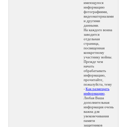
имеющуюся
информацию
фотографиями,
видеоматериалами
и другими
данными.
На каждого воина
заводится
отдельная
страница,
посвященная
конкретному
участнику войны.
Прежде чем
начать
обрабатывать
информацию,
прочитайте,
пожалуйста, тему
-
Как размещать
информацию
.
Любая Ваша
дополнительная
информация очень
важна для
увековечивания
памяти
защитников