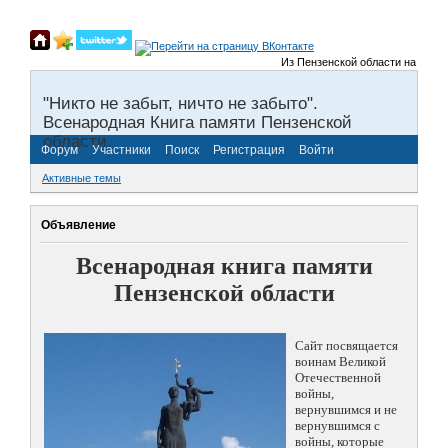
Из Пензенской области на фронты
"Никто не забыт, ничто не забыто".
Всенародная Книга памяти Пензенской
области.
Форум
Участники
Поиск
Регистрация
Войти
Активные темы
Объявление
Всенародная книга памяти
Пензенской области
Сайт посвящается
воинам Великой
Отечественной
войны,
вернувшимся и не
вернувшимся с
войны, которые