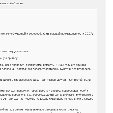
нзенской области.
 целлюлозно-бумажной и деревообрабатывающей промышленности СССР,
 заготовку древесины.
ксную бригаду.
вки леса проводить взаимозаменяемость. В 1963 году его бригада
а одобрена и подхвачена лесозаготовителями Бурятии, что позволило
одились две лесосеки: одна – для хозяев, другая – для гостей, были
ыми, исчезли ненужная торопливость и спешка, приводящая порой к
отающие на параллельных лесосеках, достигали или близко приближались
ьше считали фантастическим. О школе Кудряшова теперь знали в каждом
омбината: в целом повышение производительности труда на