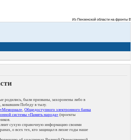
Из Пензенской области на фронты Великой Оте
асти
ые родились, были призваны, захоронены либо в
, ковавшим Победу в тылу.
 «Мемориал»
,
Общедоступного электронного банка
онной системы «Память народа»
(проекты
ников.
дополнит сухую справочную информацию своими
анах, о всех тех, кто защищал в лихие годы наше
нформацию об участниках Великой Отечественной