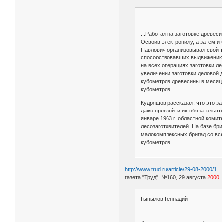
...Работал на заготовке древе
Освоив электропилу, а затем и
Павлович организовывал свой т
способствовавших выдвижению 
на всех операциях заготовки л
увеличении заготовки деловой 
кубометров древесины в месяц.
кубометров.
Кудряшов рассказал, что это з
даже превзойти их обязательств
январе 1963 г. областной коми
лесозаготовителей. На базе бр
малокомплексных бригад со все
кубометров....
http://www.trud.ru/article/29-08-2000/1 
газета "Труд". №160, 29 августа
2000
Гыпылов Геннадий