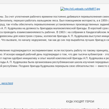
сины. За счет уплотнения рабочего времени постоянно добивался перевыполнения сме
 бензопилу, перешел работать вальщиком леса. Был помощником моториста, а в 1959 г.
руд, так чтобы обеспечить перевыполнение установленных производственных заданий
А. П. Кудряшова на должность бригадира малокомплексной бригады. В короткий срок
еса проводить взаимозаменяемость рабочих. В 1963 г. на собрании в Хандагатайском 
древесины для новостроек страны, коллектив бригады А. П. Кудряшова выступил иниц
 Что вызвало, по началу недоумение, так как до сих пор выработка лучших бригад в
аявление подтверждается экспериментами: если построить работу по такому принципу, 
о. И вскоре каждый рабочий день подтверждал о том, что две тысячи кубометров - это
тет партии одобрил инициативу и опыт малой комплексной бригады А.П. Кудряшова и р
игады А. П. Кудряшова была организована республиканская школа изучения передовы
й республики. Позднее бригада Кудряшова перекрыла свое обязательство — вместо о
… geroi.html
КУДА УХОДЯТ ГЕРОИ