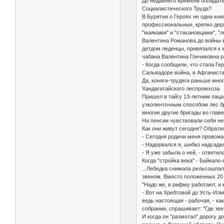
До недавнего времени обладате
Социалистического Труда?
В Бурятии о Героях не одна кни
профессиональные, крепко держ
"маяками" и "стахановцами", "л
Валентина Романова до войны в
детдом леденцы, привязался к м
чабана Валентина Гончиковна р
- Когда сообщили, что стала Ге
Сальвадоре война, в Афганиста
Да, коняги-трудяги раньше мног
Хандагатайского леспромхоза.
Пришел в тайгу 13-летним пацан
узколенточным способом лес бра
многие другие бригады во глав
На пенсии чувствовали себя не
Как они живут сегодня? Обратил
- Сегодня родичи меня провожаю
- Надорвался я, шибко надсадил
- Я уже забыла о ней, - ответил
Когда "стройка века" - Байкал
...Лебедка снимала рельсошпал
звеном. Вместо положенных 20 
"Надо же, в рифму работают, и 
- Вот на Хребтовой до Усть-Или
ведь настоящая - рабочая, - к
собрании, спрашивает: "Где звез
И когда он "размотал" дорогу д