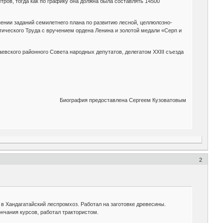
ров, тогда как по графику она должна была составлять 14500
ении заданий семилетнего плана по развитию лесной, целлюлозно-
ческого Труда с вручением ордена Ленина и золотой медали «Серп и
евского районного Совета народных депутатов, делегатом ХХIII съезда
Биография предоставлена Сергеем Кузоватовым
2
у в Хандагатайский леспромхоз. Работал на заготовке древесины.
ончания курсов, работал трактористом.