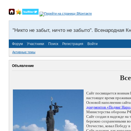
"Никто не забыт, ничто не забыто". Всенародная К
Форум
Участники
Поиск
Регистрация
Войти
Активные темы
Объявление
Все
Сайт посвящается воинам 
настоящее время проживаю
Основой наполнения сайта
документов «Подвиг Народ
Министерства обороны РФ
Сайт создан в надежде на
бережно сохраненными восп
Отечество, ковал Победу 
Сайт задуман, как народн