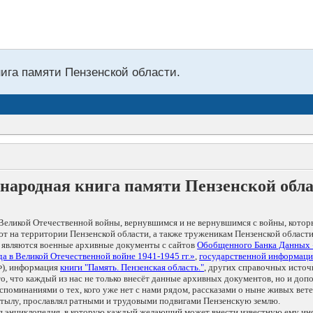
нига памяти Пензенской области.
народная книга памяти Пензенской обл
Великой Отечественной войны, вернувшимся и не вернувшимся с войны, котор
т на территории Пензенской области, а также труженикам Пензенской области
 являются военные архивные документы с сайтов
Обобщенного Банка Данных
а в Великой Отечественной войне 1941-1945 гг.»
,
государственной информаци
), информация
книги "Память. Пензенская область."
, других справочных источ
 то, что каждый из нас не только внесёт данные архивных документов, но и 
оминаниями о тех, кого уже нет с нами рядом, рассказами о ныне живых ветер
в тылу, прославлял ратными и трудовыми подвигами Пензенскую землю.
ая энциклопедия, в которую каждый желающий может внести известную ему и