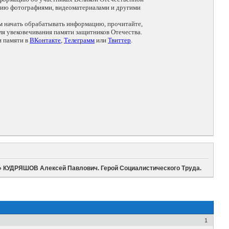
цию фотографиями, видеоматериалами и другими
ем начать обрабатывать информацию, прочитайте,
я увековечивания памяти защитников Отечества.
и памяти в
ВКонтакте
,
Телеграмм
или
Твиттер
.
»
КУДРЯШОВ Алексей Павлович. Герой Социалистического Труда.
1