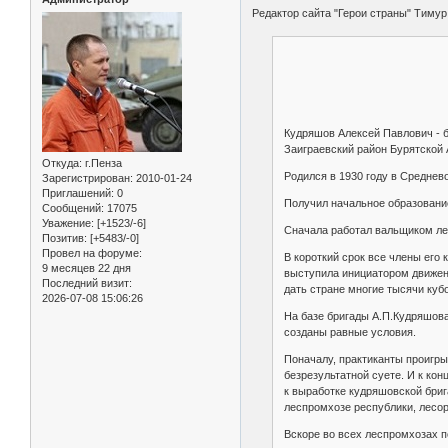
Редактор сайта "Герои страны" Тимур
Кудряшов Алексей Павлович - 
Заиграевский район Бурятской
Откуда:
г.Пенза
Родился в 1930 году в Среднев
Зарегистрирован
: 2010-01-24
Приглашений:
0
Получил начальное образование
Сообщений:
17075
Уважение:
[+1523/-6]
Сначала работал вальщиком лес
Позитив:
[+5483/-0]
Провел на форуме:
В короткий срок все члены его
9 месяцев 22 дня
выступила инициатором движени
Последний визит:
дать стране многие тысячи куб
2026-07-08 15:06:26
На базе бригады А.П.Кудряшова 
созданы равные условия.
Поначалу, практиканты проигры
безрезультатной суете. И к ко
к выработке кудряшовской бриг
леспромхозе республики, лесор
Вскоре во всех леспромхозах п