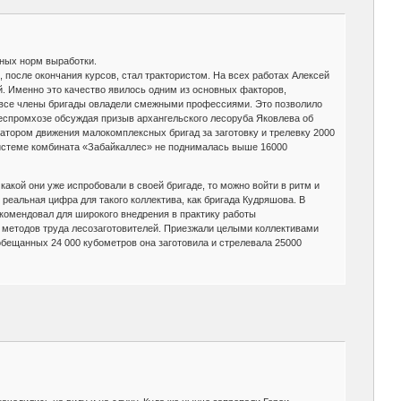
нных норм выработки.
, после окончания курсов, стал трактористом. На всех работах Алексей
. Именно это качество явилось одним из основных факторов,
 все члены бригады овладели смежными профессиями. Это позволило
леспромхозе обсуждая призыв архангельского лесоруба Яковлева об
иатором движения малокомплексных бригад за заготовку и трелевку 2000
 системе комбината «Забайкаллес» не поднималась выше 16000
какой они уже испробовали в своей бригаде, то можно войти в ритм и
 реальная цифра для такого коллектива, как бригада Кудряшова. В
екомендовал для широкого внедрения в практику работы
х методов труда лесозаготовителей. Приезжали целыми коллективами
бещанных 24 000 кубометров она заготовила и стрелевала 25000