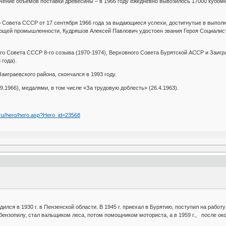
чение объемов поставки древесины – в 1966 году ежедневно вывозилось 17000 кубомет
Совета СССР от 17 сентября 1966 года за выдающиеся успехи, достигнутые в выполн
щей промышленности, Кудряшов Алексей Павлович удостоен звания Героя Социалисти
о Совета СССР 8-го созыва (1970-1974), Верховного Совета Бурятской АССР и Заигра
 года).
аиграевского района, скончался в 1993 году.
.1966), медалями, в том числе «За трудовую доблесть» (26.4.1963).
.ru/hero/hero.asp?Hero_id=23568
/
лся в 1930 г. в Пензенской области. В 1945 г. приехал в Бурятию, поступил на работ
 бензопилу, стал вальщиком леса, потом помощником моториста, а в 1959 г., после ок