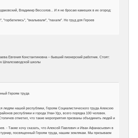
даковский, Владимир Вессолов... И я не бросаю камешек в их огород:
 "горбатились", "вкалывали", "пахали". Но труд для Героев
аева Евгения Константиновна – бывший пионерский работник. Стоят:
ук Шпалозаводской школы
нный Героям труда
ся людям нашей республики, Героям Социалистического труда Алексею
йонов республики и города Улан-Удэ, всего порядка 100 человек.
Стопичев отметил, что такие мероприятия призваны объединить людей и
чев. - Также хочу сказать, что Алексей Павлович и Иван Афанасьевич в
ь турнир, посвященный Героям труда, нашим землякам. Мы призываем