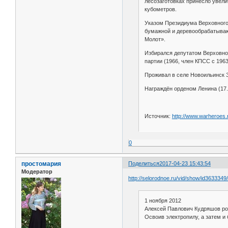
лесозаготовках принесло увели
кубометров.
Указом Президиума Верховного 
бумажной и деревообрабатываю
Молот».
Избирался депутатом Верховног
партии (1966, член КПСС с 1963
Проживал в селе Новоильинск З
Награждён орденом Ленина (17.9
Источник:
http://www.warheroes
0
простомария
Поделиться
2017-04-23 15:43:54
Модератор
http://selorodnoe.ru/vid/show/id3633349
1 ноября 2012
Алексей Павлович Кудряшов роди
Освоив электропилу, а затем и