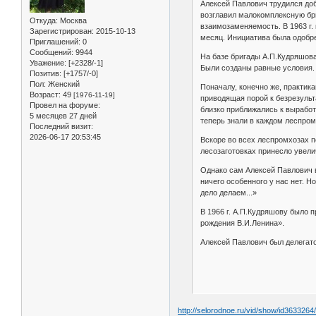
Алексей Павлович трудился доб
возглавил малокомплексную бри
Откуда:
Москва
взаимозаменяемость. В 1963 г.
Зарегистрирован
: 2015-10-13
месяц. Инициатива была одобре
Приглашений:
0
Сообщений:
9944
На базе бригады А.П.Кудряшова 
Уважение:
[+2328/-1]
Были созданы равные условия. 
Позитив:
[+1757/-0]
Пол:
Женский
Поначалу, конечно же, практик
Возраст:
49
[1976-11-19]
приводящая порой к безрезульта
Провел на форуме:
близко приближались к выработ
5 месяцев 27 дней
теперь знали в каждом леспром
Последний визит:
2026-06-17 20:53:45
Вскоре во всех леспромхозах п
лесозаготовках принесло увели
Однако сам Алексей Павлович в 
ничего особенного у нас нет. Н
дело делаем...»
В 1966 г. А.П.Кудряшову было 
рождения В.И.Ленина».
Алексей Павлович был делегато
http://selorodnoe.ru/vid/show/id3633264