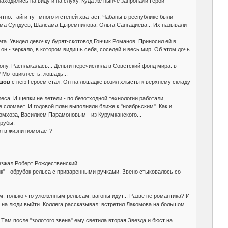
аходились на виду и на слуху. Куда же нынче запропали Герои
тно: тайги тут много и степей хватает. Чабаны в республике были
нима Сундуев, Шалсама Цыремпилова, Ольга Сангадиева... Их называли
а. Увидел девочку бурят-скотовод Гончик Романов. Приносил ей в
он - зеркало, в котором видишь себя, соседей и весь мир. Об этом дочь
орону. Расплакалась... Деньги перечисляла в Советский фонд мира: в
 Мотоцикл есть, лошадь...
яшов
с нею Героем стал. Он на лошадке возил хлысты к верхнему складу
леса. И щепки не летели - по безотходной технологии работали,
е сломает. И годовой план выполняли ближе к "ноябрьским". Как и
омхоза, Василием Парамоновым - из Курумканского...
орубы.
я в жизни помогает?
иезжал Роберт Рождественский.
ик" - обрубок рельса с приваренными ручками. Звено стыковалось со
м, только что уложенным рельсам, вагоны идут... Разве не романтика? И
й на люди выйти. Коллега рассказывал: встретил Лакомова на большом
 Там после "золотого звена" ему светила вторая Звезда и бюст на