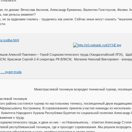
 отказался:
ая, по домам: Вячеслав Аксенов, Александр Еременко, Валентин Голстоухов, Феликс Хо
ть, как рельсы ржавеют?
 не за орденами гнались - трудились как умели. Сейчас иные могут сказать: "ишачили",
сти.
ya-sudba.html
ряшов Алексей Павлович – Герой Социалистического труда (Хандагатайский ЛПХ), Щаб
СМ, Красиков Сергей-2-й секретарь РК ВЛКСМ, Матвеев Николай Викторович - военр
ev … oyam-truda
Межотраслевой техникум возродил теннисный турнир, посвяще
аслевой техникум
кого района состоялся турнир по настольному теннису, посвященный двум выдающим
фанасьевичу Костромину. В соревнованиях приняли участие команды из нескольких ра
ь Комитета Народного Хурала Республики Бурятия по социальной политике Александр 
ажение к труду.
оциалистического труда, и двое из них – из Новоильинска, - отметил Александр Стопи
левой республиканский техникум, где и проходят соревнования. Мы решили возродит
альное образование и стать профессионалами в своем деле».