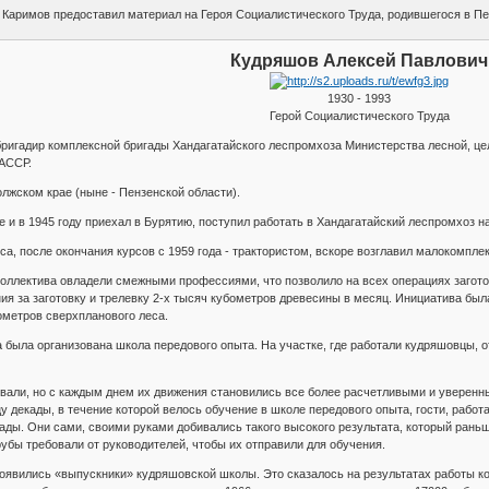
 Каримов предоставил материал на Героя Социалистического Труда, родившегося в Пе
Кудряшов Алексей Павлович
1930 - 1993
Герой Социалистического Труда
бригадир комплексной бригады Хандагатайского леспромхоза Министерства лесной,
 АССР.
олжском крае (ныне - Пензенской области).
 и в 1945 году приехал в Бурятию, поступил работать в Хандагатайский леспромхоз на
а, после окончания курсов с 1959 года - трактористом, вскоре возглавил малокомпле
 коллектива овладели смежными профессиями, что позволило на всех операциях загото
я за заготовку и трелевку 2-х тысяч кубометров древесины в месяц. Инициатива был
ометров сверхпланового леса.
была организована школа передового опыта. На участке, где работали кудряшовцы, отв
вали, но с каждым днем их движения становились все более расчетливыми и уверенн
нцу декады, в течение которой велось обучение в школе передового опыта, гости, раб
ады. Они сами, своими руками добивались такого высокого результата, который ран
убы требовали от руководителей, чтобы их отправили для обучения.
оявились «выпускники» кудряшовской школы. Это сказалось на результатах работы к