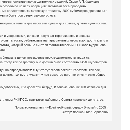
ть перевыполнение производственных заданий. Скоро А.П.Кудряшов
о позволило на всех операциях заготовки леса проводить
ых коллективов за заготовку и трелевку 2000 кубометров древесины в
ячи кубометров сверхпланового леса.
одились теперь две лесосеки: одна – для хозяев, другая – для гостей.
ми и уверенными, исчезли ненужная торопливость и спешка,
ого опыта, гости, работающие на параллельных лесосеках, достигали или
ультата, который раньше считали фантастическим. О школе Кудряшова
ения.
омбината: в целом повышение производительности труда на
в, тогда как по графику она должна была составлять 14500 кубометров.
щенно оправдывался: «Ну что тут героического? Работаем, как все,
 других, так пусть учатся, у нас секретов ни от кого нет – одно общее
ю доблесть», «За доблестный труд. В ознаменование 100-летия со дня
, членом РК КПСС, депутатом районного Совета народных депутатов.
По материалам книги «Край любимый, сердцу близкий». 2005 г.
Автор: Ловцов Олег Борисович