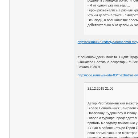
родине, в Липецкой области. Он
- Я от одной уже поседел...
Герои разъехались в разные кр
что им делать в тайге - смотре
Эти люди, в большинстве своем,
действительно был делом их че
http://vlksm03.ru/istoriya/komsomol-mo
У районной доски почета. Сидят: Куд
Санжиева Светлана-секретарь РК ВЛК
начало 1980-х
http://icde.ru/news-edu-03/mezhotrasl
21.12.2015 21:06
Автор Республиканский межотр
В селе Новоильинск Заиграевс
Павловичу Кудряшову и Ивану А
Говоря о турнире, председател
привить молодому поколению ув
«У нас в районе четыре Героя С
свое время окончили межотрас
получать молодежь профессион