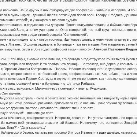
ли Звезды Героя были, что ни говорите, людьми досточтимыми, избранными. Все они н
га написана. Чаще других в них фигурируют две профессии - чабана и лесоруба. И поня
али в руках икрюк - длинный шест с петлей для ловли овец. Гасарун Рабдаев, Даши
оцманами степей", и у каждого была своя судьба.
оспитывалась в подмосковном детдоме. После эвакуации попала на байкальские берег
аленькой Вале, а потом удочерил ее. Отец говорил ей: честный труд - превыше всего, 
ассказывала мне среди степей совхоза "Селенгинский".
роем - я пол подметала, - совок уронила. Иду корову доить, а меня несет куда-то в ст
не, в Ливане... В школы отдавала, в больницы - там нет машин. Мне машина-то зачем?
их выручали. Была в 30-е годы профессия такая - коногон.
Алексей Павлович Кудр
ом. С той поры, сколько себя помнил, его бригада в год отгружала 25-30 тысяч кубов 
ли, сохраняли подрост. И то правда, что лошадь - не трактор, она деревце копытом н
е с Героями Иваном Костроминым, Павлом Чебаном из соседнего Челутаевского леспр
важно, скорее скверно - от болезней своих, профессиональных. Как чабаны, так и лес
ся к некоторым Героям Соцтруда с одним и тем же вопросом: как - звездочка и сегодн
т в предпоследний путь - в больницу, - отшутился Рабдаев.
ся в лесу, износился. Мантулил-то за семерых, - ворчал Кудряшов.
а Сангадиева.
о-Амурская магистраль - была в зените всесоюзного внимания, на станцию Кунерма пр
ьную решетку, рабочие, раскачав, приземляли ее на насыпь. Гулко звучал "целовальн
минут дружина Виктора Лакомова "сшивала" звенья за пять.
какую звонкую!" - воскликнул поэт.
мска шли ночью, при прожекторах. Непросто, конечно... Но утром смотришь: по горячи
ак бы самого себя уговаривал знаменитый бамовец. Но почему-то стеснялся со Звездо
да, Витя?" - "Да в кармане..."
о байкальского берега, начальство просило Виктора Ивановича идти дальше, на восток.