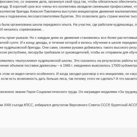
росовестно, со знанием дела, организуя свой труд так, чтобы обязательно обеспечи
гаду. В короткий срок все члены его коллектива овладели смежными профессиями, чт
 коллектив бригады Алексея Павловича выступил инициатором движения малокомплексн
на и подхвачена лесозаготовителями Бурятии. Это позволило дать стране многие тыс
была организована школа передового опыта. На участке, где работали кудряшовцы, отв
И началось соревнование...
анты проиг-рывали. Но с каждым днем их движения становились все более расчетливы
тной суете. И к концу декады, в течение которой и велось обучение в школе передов
ке кудряшовской бригады. Они сами, своими руками добивались такого высокого рез
хозе республики, лесорубы требовали от руководителей, чтобы их отправили для обуч
оявились «выпускники» кудряшовской школы. Это сказалось на результатах работы к
чение объемов поставки древесины – в 1966 г. ежедневно вывозилось 17000 кубометро
этом не видел ничего особенного. И когда заходил разговор о его инициативе, он сму
о если есть возможность дать больше леса, так почему этого не сделать? А что касается
присвоено звание Героя Социалистического труда. Он награжден медалями «За трудову
м ХХIII съезда КПСС, избирался депутатом Верховного Совета СССР, Бурятской АССР
/