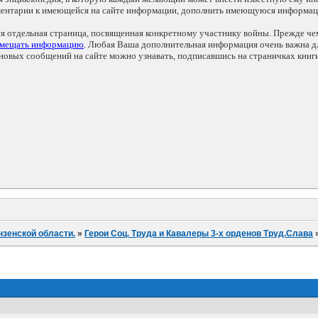
мментарии к имеющейся на сайте информации, дополнить имеющуюся информа
ся отдельная страница, посвященная конкретному участнику войны. Прежде ч
змещать информацию
. Любая Ваша дополнительная информация очень важна дл
овых сообщений на сайте можно узнавать, подписавшись на страничках книг
нзенской области.
»
Герои Соц. Труда и Кавалеры 3-х орденов Труд.Слава