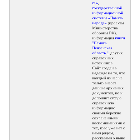
гг.»
,
государственной
информационной
системы «Память
народа»
(проекты
Министерства
обороны РФ),
информация
книги
"Память.
Пензенская
область."
, других
справочных
источников.
Сайт создан в
надежде на то, что
каждый из нас не
только внесёт
данные архивных
документов, но и
дополнит сухую
справочную
информацию
своими бережно
сохраненными
воспоминаниями о
тех, кого уже нет с
нами рядом,
рассказами о ныне