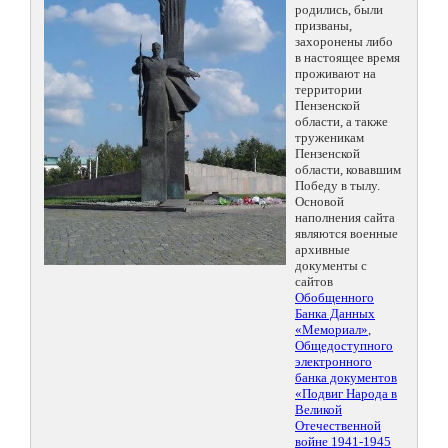
родились, были
призваны,
захоронены либо
в настоящее время
проживают на
территории
Пензенской
области, а также
труженикам
Пензенской
области, ковавшим
Победу в тылу.
Основой
наполнения сайта
являются военные
архивные
документы с
сайтов
Обобщенного
Банка Данных
«Мемориал»
,
Общедоступного
электронного
банка документов
«Подвиг Народа в
Великой
Отечественной
войне 1941-1945