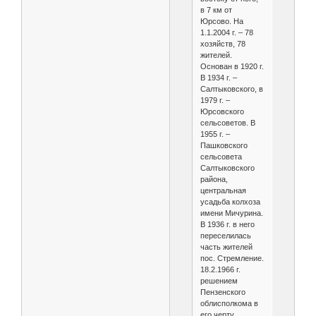
в 7 км от
Юрсово. На
1.1.2004 г. – 78
хозяйств, 78
жителей.
Основан в 1920 г.
В 1934 г. –
Салтыковского, в
1979 г. –
Юрсовского
сельсоветов. В
1955 г. –
Пашковского
сельсовета
Салтыковского
района,
центральная
усадьба колхоза
имени Мичурина.
В 1936 г. в него
переселилась
часть жителей
пос. Стремление.
18.2.1966 г.
решением
Пензенского
облисполкома в
его черту