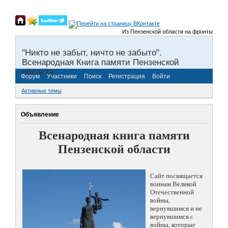
Из Пензенской области на фронты Великой
"Никто не забыт, ничто не забыто".
Всенародная Книга памяти Пензенской
области.
Форум
Участники
Поиск
Регистрация
Войти
Активные темы
Объявление
Всенародная книга памяти
Пензенской области
Сайт посвящается
воинам Великой
Отечественной
войны,
вернувшимся и не
вернувшимся с
войны, которые