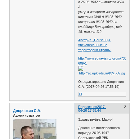
с 26.06.1942 в шталаге XVIII
A
умер в лагерном лазароете
шталага XVIII A 03.05.1942
похоронен 06.05.1942 на
кладбище Вольфсберг, ряд
18, могила 112
Австрия. ,Пензенцы,
увековеченные на
территоррии страны.
http://www.sgvavia.ru/forum/735-
609-1
Отредактировано Дворянкин
С.А. (2017-04-26 17:56:19)
+1
Поделиться
2017-
2
Дворянкин С.А.
04-26 17:55:44
Администратор
Здравствуйте, Мария!
Донесения послевоенного
периода 26.05.1947
Салтыковский РВК