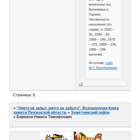
включены пос.
Киселевка и
Паново.
Численность
населения (по
годам): в 1926 –
55, 1936 – 83,
1959 – 246, 1979
– 378, 1989 – 195,
1996 – 189
жителей.
Источник:
сайт
М.С.Полубоярова
+1
Страница:
1
»
"Никто не забыт, ничто не забыто". Всенародная Книга
памяти Пензенской области.
»
Земетчинский район
»
Бирюков Никита Тимофеевич