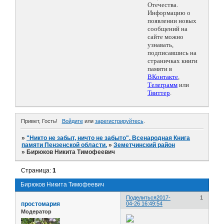
Отечества.
Информацию о
появлении новых
сообщений на
сайте можно
узнавать,
подписавшись на
страничках книги
памяти в
ВКонтакте
,
Телеграмм
или
Твиттер
.
Привет, Гость!
Войдите
или
зарегистрируйтесь
.
»
"Никто не забыт, ничто не забыто". Всенародная Книга
памяти Пензенской области.
»
Земетчинский район
»
Бирюков Никита Тимофеевич
Страница:
1
Бирюков Никита Тимофеевич
Поделиться
2017-
1
простомария
04-26 16:49:54
Модератор