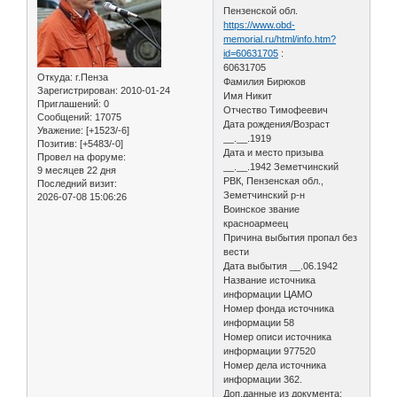
Пензенской обл.
https://www.obd-
memorial.ru/html/info.htm?
id=60631705
:
60631705
Откуда:
г.Пенза
Фамилия Бирюков
Зарегистрирован
: 2010-01-24
Имя Никит
Приглашений:
0
Отчество Тимофеевич
Сообщений:
17075
Дата рождения/Возраст
Уважение:
[+1523/-6]
__.__.1919
Позитив:
[+5483/-0]
Дата и место призыва
Провел на форуме:
__.__.1942 Земетчинский
9 месяцев 22 дня
РВК, Пензенская обл.,
Последний визит:
Земетчинский р-н
2026-07-08 15:06:26
Воинское звание
красноармеец
Причина выбытия пропал без
вести
Дата выбытия __.06.1942
Название источника
информации ЦАМО
Номер фонда источника
информации 58
Номер описи источника
информации 977520
Номер дела источника
информации 362.
Доп.данные из документа: