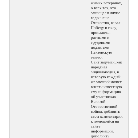
живых ветеранах,
о всех тех, кто
защищал в лихие
годы наше
Отечество, ковал
Победу в тылу,
прославлял
ратными и
трудовыми
подвигами
Пензенскую
землю.
Сайт задуман, как
народная
энциклопедия, в
которую каждый
желающий может
внести известную
ему информацию
об участниках
Великой
Отечественной
войны, добавить
свои комментарии
к имеющейся на
сайте
информации,
дополнить