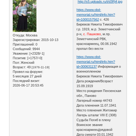
https://www.obd-
memorial.ru/html/info.htm?
id=1000157562
с. 426
Бирюков Никита Тимофеевич
г.р. 1919, м.р. Земетчинский
р-н,
с. Пашково
, м.пр.
Откуда:
Москва
Земетчинский РВК,
Зарегистрирован
: 2015-10-13
красноармеец, 00.06.1942
Приглашений:
0
пропал без вести
Сообщений:
9944
Уважение:
[+2328/-1]
https://www.obd-
Позитив:
[+1757/-0]
memorial.ru/html/info.htm?
Пол:
Женский
id=300631137
Информация о
Возраст:
49
[1976-11-19]
военнопленном
Провел на форуме:
5 месяцев 27 дней
Бирюков Никита Тимофеевич
Последний визит:
Дата рождения/Возраст
2026-06-17 20:53:45
15.09.1919
Место рождения Пензенская
обл., Паново
Лагерный номер 44743
Дата пленения 11.07.1941
Место пленения Житомир
Лагерь шталаг VIII E (308)
Судьба Погиб в плену
Воинское звание
красноармеец|рядовой
Дата смерти 03.01.1942