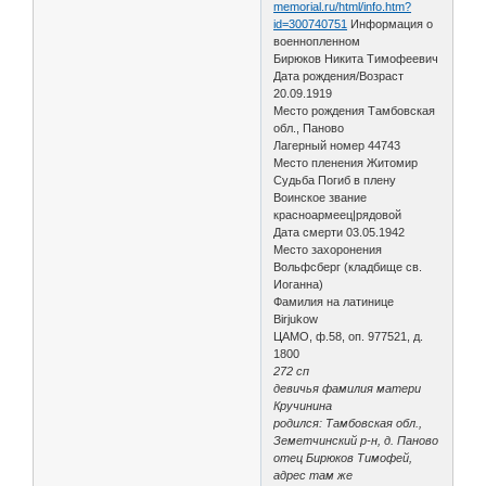
memorial.ru/html/info.htm?
id=300740751
Информация о
военнопленном
Бирюков Никита Тимофеевич
Дата рождения/Возраст
20.09.1919
Место рождения Тамбовская
обл., Паново
Лагерный номер 44743
Место пленения Житомир
Судьба Погиб в плену
Воинское звание
красноармеец|рядовой
Дата смерти 03.05.1942
Место захоронения
Вольфсберг (кладбище св.
Иоганна)
Фамилия на латинице
Birjukow
ЦАМО, ф.58, оп. 977521, д.
1800
272 сп
девичья фамилия матери
Кручинина
родился: Тамбовская обл.,
Земетчинский р-н, д. Паново
отец Бирюков Тимофей,
адрес там же