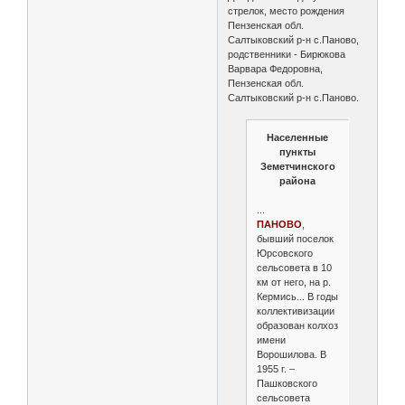
стрелок, место рождения
Пензенская обл.
Салтыковский р-н с.Паново,
родственники - Бирюкова
Варвара Федоровна,
Пензенская обл.
Салтыковский р-н с.Паново.
Населенные
пункты
Земетчинского
района
...
ПАНОВО
,
бывший поселок
Юрсовского
сельсовета в 10
км от него, на р.
Кермись... В годы
коллективизации
образован колхоз
имени
Ворошилова. В
1955 г. –
Пашковского
сельсовета