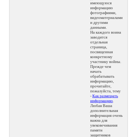
имеющуюся
информацию
фотографиями,
видеоматериалами
и другими
данными.
На каждого воина
заводится
отдельная
страница,
посвященная
конкретному
участнику войны.
Прежде чем
начать
обрабатывать
информацию,
прочитайте,
пожалуйста, тему
-
Как размещать
информацию
.
Любая Ваша
дополнительная
информация очень
важна для
увековечивания
памяти
защитников