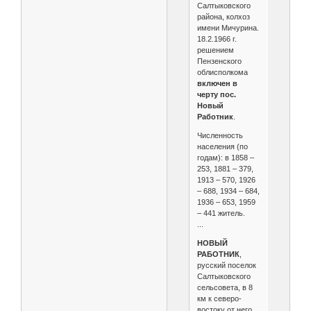
Салтыковского
района, колхоз
имени Мичурина.
18.2.1966 г.
решением
Пензенского
облисполкома
включен в
черту пос.
Новый
Работник
.
Численность
населения (по
годам): в 1858 –
253, 1881 – 379,
1913 – 570, 1926
– 688, 1934 – 684,
1936 – 653, 1959
– 441 житель.
...
НОВЫЙ
РАБОТНИК
,
русский поселок
Салтыковского
сельсовета, в 8
км к северо-
востоку от него,