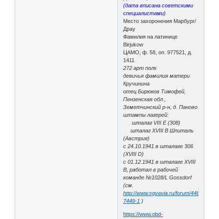
(дата вписана советскими
специалистами)
Место захоронения Марбург/
Драу
Фамилия на латинице
Birjukow
ЦАМО, ф. 58, оп. 977521, д.
1411
272 арт полк
девичья фамилия матери
Кручинина
отец Бирюков Тимофей,
Пензенская обл.,
Земетчинский р-н, д. Паново
штампы лагерей:
шталаг VIII E (308)
шталаг XVIII B Шпиталь
(Австрия)
с 24.10.1941 в шталаге 306
(XVIII D)
с 01.12.1941 в шталаге XVIII
B, работал в рабочей
команде №1028/L Gossdorf
(см.
http://www.sgvavia.ru/forum/446-
7449-1
)
https://www.obd-