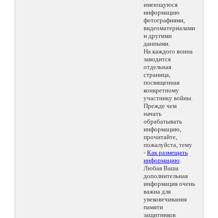
имеющуюся
информацию
фотографиями,
видеоматериалами
и другими
данными.
На каждого воина
заводится
отдельная
страница,
посвященная
конкретному
участнику войны.
Прежде чем
начать
обрабатывать
информацию,
прочитайте,
пожалуйста, тему
-
Как размещать
информацию
.
Любая Ваша
дополнительная
информация очень
важна для
увековечивания
памяти
защитников