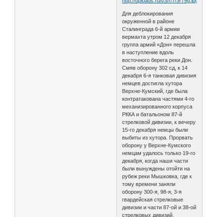
Для деблокирования
окруженной в районе
Сталинграда 6-й армии
вермахта утром 12 декабря
группа армий «Дон» перешла
в наступление вдоль
восточного берега реки Дон.
Смяв оборону 302 сд, к 14
декабря 6-я танковая дивизия
немцев достигла хутора
Верхне-Кумский, где была
контратакована частями 4-го
механизированного корпуса
РККА и батальоном 87-й
стрелковой дивизии, к вечеру
15-го декабря немцы были
выбиты из хутора. Прорвать
оборону у Верхне-Кумского
немцам удалось только 19-го
декабря, когда наши части
были вынуждены отойти на
рубеж реки Мышковка, где к
тому времени заняли
оборону 300-я, 98-я, 3-я
гвардейская стрелковые
дивизии и части 87-ой и 38-ой
стрелковых дивизий.