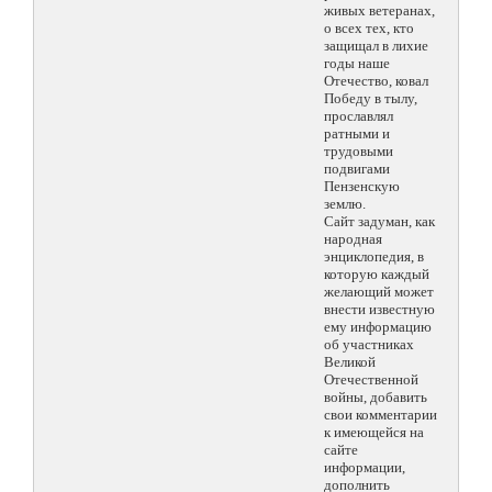
живых ветеранах,
о всех тех, кто
защищал в лихие
годы наше
Отечество, ковал
Победу в тылу,
прославлял
ратными и
трудовыми
подвигами
Пензенскую
землю.
Сайт задуман, как
народная
энциклопедия, в
которую каждый
желающий может
внести известную
ему информацию
об участниках
Великой
Отечественной
войны, добавить
свои комментарии
к имеющейся на
сайте
информации,
дополнить