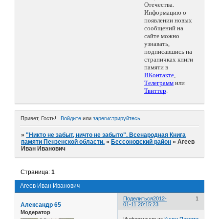
Отечества.
Информацию о
появлении новых
сообщений на
сайте можно
узнавать,
подписавшись на
страничках книги
памяти в
ВКонтакте
,
Телеграмм
или
Твиттер
.
Привет, Гость!
Войдите
или
зарегистрируйтесь
.
»
"Никто не забыт, ничто не забыто". Всенародная Книга
памяти Пензенской области.
»
Бессоновский район
»
Агеев
Иван Иванович
Страница:
1
Агеев Иван Иванович
Поделиться
2012-
1
Александр 65
01-11 20:15:23
Модератор
Информация из
Книги Памяти