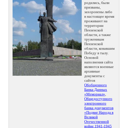
родились, были
призваны,
захоронены либо
в настоящее время
проживают на
территории
Пензенской
области, а также
труженикам
Пензенской
области, ковавшим
Победу в тылу.
Основой
наполнения сайта
являются военные
архивные
документы с
сайтов
Обобщенного
Банка Данных
«Мемориал»
,
Общедоступного
электронного
банка документов
«Подвиг Народа в
Великой
Отечественной
войне 1941-1945