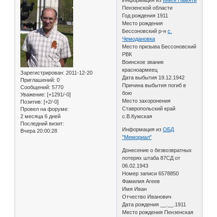
Пензенской области
Год рождения 1911
Место рождения
Бессоновский р-н
с.
Чемодановка
Место призыва Бессоновский
РВК
Воинское звание
красноармеец
Зарегистрирован
: 2011-12-20
Дата выбытия 19.12.1942
Приглашений:
0
Причина выбытия погиб в
Сообщений:
5770
бою
Уважение:
[+1291/-0]
Место захоронения
Позитив:
[+2/-0]
Ставропольский край
Провел на форуме:
2 месяца 6 дней
с.В.Кумская
Последний визит:
Информация из
ОБД
Вчера 20:00:28
"Мемориал"
Донесение о безвозвратных
потерях штаба 87СД от
06.02.1943
Номер записи 6578850
Фамилия Агеев
Имя Иван
Отчество Иванович
Дата рождения __.__.1911
Место рождения Пензенская