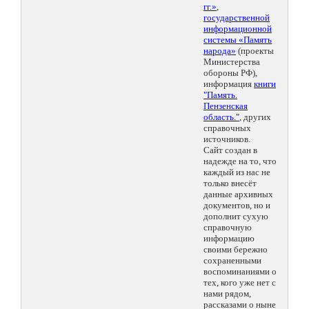
гг.»
,
государственной
информационной
системы «Память
народа»
(проекты
Министерства
обороны РФ),
информация
книги
"Память.
Пензенская
область."
, других
справочных
источников.
Сайт создан в
надежде на то, что
каждый из нас не
только внесёт
данные архивных
документов, но и
дополнит сухую
справочную
информацию
своими бережно
сохраненными
воспоминаниями о
тех, кого уже нет с
нами рядом,
рассказами о ныне