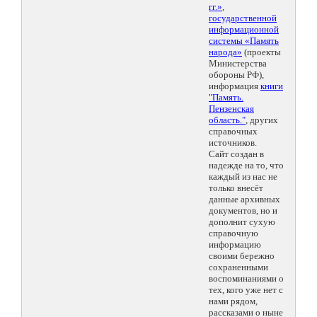
гг.»
,
государственной
информационной
системы «Память
народа»
(проекты
Министерства
обороны РФ),
информация
книги
"Память.
Пензенская
область."
, других
справочных
источников.
Сайт создан в
надежде на то, что
каждый из нас не
только внесёт
данные архивных
документов, но и
дополнит сухую
справочную
информацию
своими бережно
сохраненными
воспоминаниями о
тех, кого уже нет с
нами рядом,
рассказами о ныне