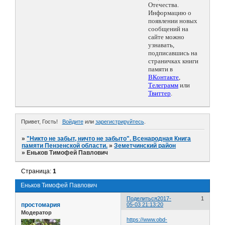
Отечества.
Информацию о
появлении новых
сообщений на
сайте можно
узнавать,
подписавшись на
страничках книги
памяти в
ВКонтакте
,
Телеграмм
или
Твиттер
.
Привет, Гость!
Войдите
или
зарегистрируйтесь
.
»
"Никто не забыт, ничто не забыто". Всенародная Книга
памяти Пензенской области.
»
Земетчинский район
»
Еньков Тимофей Павлович
Страница:
1
Еньков Тимофей Павлович
Поделиться
2017-
1
простомария
05-03 21:13:20
Модератор
https://www.obd-