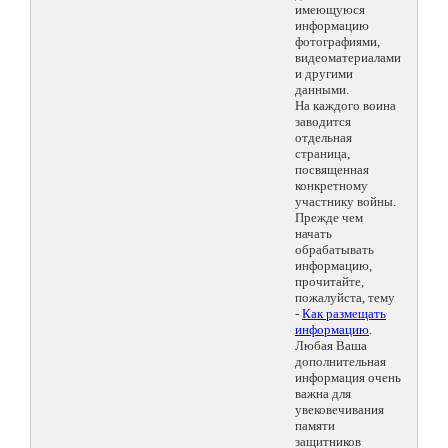
имеющуюся
информацию
фотографиями,
видеоматериалами
и другими
данными.
На каждого воина
заводится
отдельная
страница,
посвященная
конкретному
участнику войны.
Прежде чем
начать
обрабатывать
информацию,
прочитайте,
пожалуйста, тему
-
Как размещать
информацию
.
Любая Ваша
дополнительная
информация очень
важна для
увековечивания
памяти
защитников