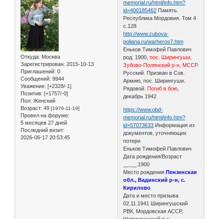
memorial.ru/html/info.htm?
id=400185462
Память.
Республика Мордовия. Том 4
с.128
http://www.zubova-
poliana.ru/warheros7.htm
Еньков Тимофей Павлович
Откуда:
Москва
род. 1900,
пос. Ширингуши,
Зарегистрирован
: 2015-10-13
Зубово-Полянский р-н, МССР
.
Приглашений:
0
Русский. Призван в Сов.
Сообщений:
9944
Армию, пос. Ширингуши.
Уважение:
[+2328/-1]
Рядовой.
Погиб в бою
,
Позитив:
[+1757/-0]
декабрь 1942
Пол:
Женский
Возраст:
49
[1976-11-19]
https://www.obd-
Провел на форуме:
memorial.ru/html/info.htm?
5 месяцев 27 дней
id=57073633
Информация из
Последний визит:
документов, уточняющих
2026-06-17 20:53:45
потери
Еньков Тимофей Павлович
Дата рождения/Возраст
__.__.1900
Место рождения
Пензенская
обл., Вадинский р-н, с.
Кирилово
Дата и место призыва
02.11.1941 Ширингушский
РВК, Мордовская АССР,
Ширингушский р-н