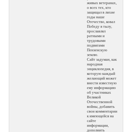
живых ветеранах,
о всех тех, кто
защищал в лихие
годы наше
Отечество, ковал
Победу в тылу,
прославлял
ратными и
трудовыми
подвигами
Пензенскую
землю.
Сайт задуман, как
народная
энциклопедия, в
которую каждый
желающий может
внести известную
ему информацию
об участниках
Великой
Отечественной
войны, добавить
свои комментарии
к имеющейся на
сайте
информации,
дополнить