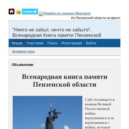
Из Пензенской области на фронты Велик
"Никто не забыт, ничто не забыто".
Всенародная Книга памяти Пензенской
области.
Форум
Участники
Поиск
Регистрация
Войти
Активные темы
Объявление
Всенародная книга памяти
Пензенской области
Сайт посвящается
воинам Великой
Отечественной
войны,
вернувшимся и не
вернувшимся с
войны, которые