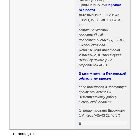
Причина выбытия
пропал
без вести
Дата выбытия __.12.1942
ЦАМО, ф. 58, оп. 18004, д.
183
звание не указано,
беспартийный
последнее письмо (?) - 1942,
Смоленская обл.
жена Енькова Анастасия
Ильинична, п. Ширингуши
Ширингушского р-на
Мордовской АССР
В книгу памяти Пензенской
области не внесен
село Кириллово в настоящее
время относится к
Земетчинскому району
Пензенской области
Отредактировано Дворянкин
С.А. (2017-05-03 21:46:37)
0
Страница:
1