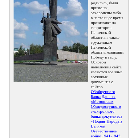
родились, были
призваны,
захоронены либо
в настоящее время
проживают на
территории
Пензенской
области, а также
труженикам
Пензенской
области, ковавшим
Победу в тылу.
Основой
наполнения сайта
являются военные
архивные
документы с
сайтов
Обобщенного
Банка Данных
«Мемориал»
,
Общедоступного
электронного
банка документов
«Подвиг Народа в
Великой
Отечественной
войне 1941-1945