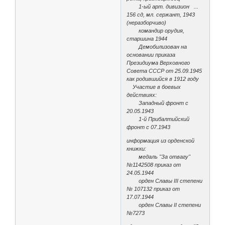
1-ый арт. дивизион ...
156 сд, мл. сержант, 1943
(неразборчиво)
командир орудия,
старшина 1944
Демобилизован на
основании приказа
Президиума Верховного
Совета СССР от 25.09.1945
как родившийся в 1912 году
Участие в боевых
действиях:
Западный фронт с
20.05.1943
1-й Прибалтийский
фронт с 07.1943
информация из орденской
книжки:
медаль "За отвагу"
№1142508 приказ от
24.05.1944
орден Славы III степени
№ 107132 приказ от
17.07.1944
орден Славы II степени
№7273