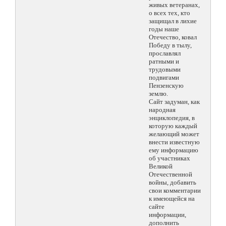
живых ветеранах,
о всех тех, кто
защищал в лихие
годы наше
Отечество, ковал
Победу в тылу,
прославлял
ратными и
трудовыми
подвигами
Пензенскую
землю.
Сайт задуман, как
народная
энциклопедия, в
которую каждый
желающий может
внести известную
ему информацию
об участниках
Великой
Отечественной
войны, добавить
свои комментарии
к имеющейся на
сайте
информации,
дополнить