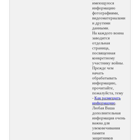
имеющуюся
информацию
фотографиями,
видеоматериалами
и другими
данными.
На каждого воина
заводится
отдельная
страница,
посвященная
конкретному
участнику войны.
Прежде чем
начать
обрабатывать
информацию,
прочитайте,
пожалуйста, тему
-
Как размещать
информацию
.
Любая Ваша
дополнительная
информация очень
важна для
увековечивания
памяти
защитников