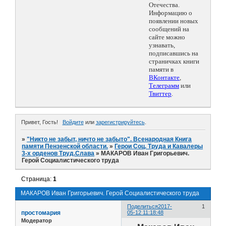
Отечества.
Информацию о
появлении новых
сообщений на
сайте можно
узнавать,
подписавшись на
страничках книги
памяти в
ВКонтакте
,
Телеграмм
или
Твиттер
.
Привет, Гость!
Войдите
или
зарегистрируйтесь
.
»
"Никто не забыт, ничто не забыто". Всенародная Книга
памяти Пензенской области.
»
Герои Соц. Труда и Кавалеры
3-х орденов Труд.Слава
»
МАКАРОВ Иван Григорьевич.
Герой Социалистического труда
Страница:
1
МАКАРОВ Иван Григорьевич. Герой Социалистического труда
Поделиться
2017-
1
простомария
05-12 11:18:48
Модератор