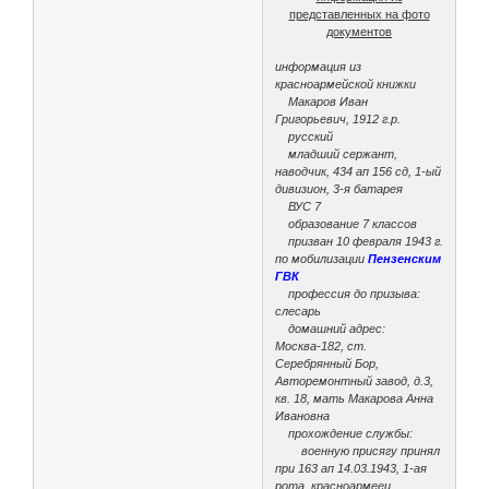
представленных на фото
документов
информация из
красноармейской книжки
Макаров Иван
Григорьевич, 1912 г.р.
русский
младший сержант,
наводчик, 434 ап 156 сд, 1-ый
дивизион, 3-я батарея
ВУС 7
образование 7 классов
призван 10 февраля 1943 г.
по мобилизации
Пензенским
ГВК
профессия до призыва:
слесарь
домашний адрес:
Москва-182, ст.
Серебрянный Бор,
Авторемонтный завод, д.3,
кв. 18, мать Макарова Анна
Ивановна
прохождение службы:
военную присягу принял
при 163 ап 14.03.1943, 1-ая
рота, красноармеец