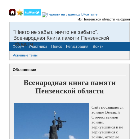
Из Пензенской области на фронты Велик
"Никто не забыт, ничто не забыто".
Всенародная Книга памяти Пензенской
области.
Форум
Участники
Поиск
Регистрация
Войти
Активные темы
Объявление
Всенародная книга памяти
Пензенской области
Сайт посвящается
воинам Великой
Отечественной
войны,
вернувшимся и не
вернувшимся с
войны, которые