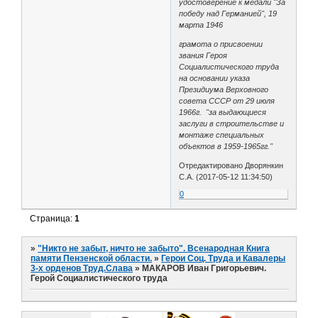
удостоверение к медали "За
победу над Германией", 19
марта 1946
грамота о присвоении
звания Героя
Социалистического труда
на основании указа
Президиума Верховного
совета СССР от 29 июля
1966г. "за выдающиеся
заслуги в строительстве и
монтаже специальных
объектов в 1959-1965гг."
Отредактировано Дворянкин
С.А. (2017-05-12 11:34:50)
0
Страница:
1
»
"Никто не забыт, ничто не забыто". Всенародная Книга
памяти Пензенской области.
»
Герои Соц. Труда и Кавалеры
3-х орденов Труд.Слава
»
МАКАРОВ Иван Григорьевич.
Герой Социалистического труда