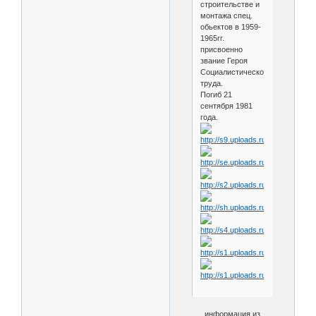
строительстве и
монтажа спец.
обьектов в 1959-
1965гг.
присвоенно
звание Героя
Социалистического
труда.
Погиб 21
сентября 1981
года.
информация из