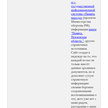
гг.»
,
государственной
информационной
системы «Память
народа»
(проекты
Министерства
обороны РФ),
информация
книги
"Память.
Пензенская
область."
, других
справочных
источников.
Сайт создан в
надежде на то, что
каждый из нас не
только внесёт
данные архивных
документов, но и
дополнит сухую
справочную
информацию
своими бережно
сохраненными
воспоминаниями о
тех, кого уже нет с
нами рядом,
рассказами о ныне