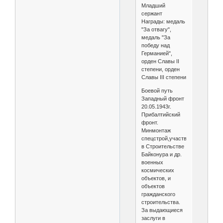
Младший
сержант
Награды: медаль
"За отвагу",
медаль "За
победу над
Германией",
орден Славы II
степени, орден
Славы III степени
Боевой путь
Западный фронт
20.05.1943г.
Прибалтийский
фронт.
Минмонтаж
спецстрой,участвовал
в Строительстве
Байконура и др.
военных
космических
объектов, и
объектов
гражданского
строительства.
За выдающиеся
заслуги в