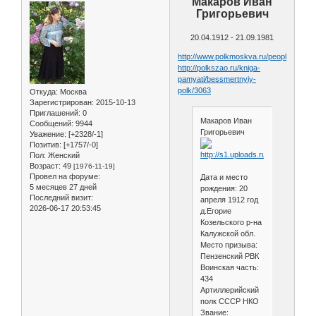
Макаров Иван
Григорьевич
20.04.1912 - 21.09.1981
http://www.polkmoskva.ru/people/97678
http://polkszao.ru/kniga-
pamyati/bessmertnyiy-
polk/3063
Откуда:
Москва
Зарегистрирован
: 2015-10-13
Приглашений:
0
Макаров Иван
Сообщений:
9944
Григорьевич
Уважение:
[+2328/-1]
Позитив:
[+1757/-0]
Пол:
Женский
Возраст:
49
[1976-11-19]
Провел на форуме:
Дата и место
5 месяцев 27 дней
рождения: 20
Последний визит:
апреля 1912 год
2026-06-17 20:53:45
д.Егорие
Козельского р-на
Калужской обл.
Место призыва:
Пензенский РВК
Воинская часть:
434
Артиллерийский
полк СССР НКО
Звание: