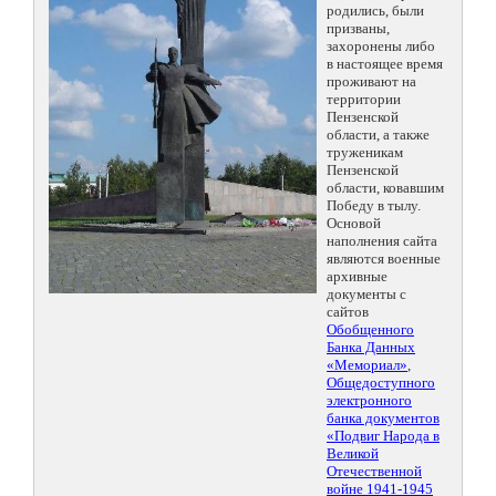
родились, были
призваны,
захоронены либо
в настоящее время
проживают на
территории
Пензенской
области, а также
труженикам
Пензенской
области, ковавшим
Победу в тылу.
Основой
наполнения сайта
являются военные
архивные
документы с
сайтов
Обобщенного
Банка Данных
«Мемориал»
,
Общедоступного
электронного
банка документов
«Подвиг Народа в
Великой
Отечественной
войне 1941-1945