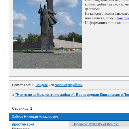
войны, добавить свои ко
данными.
На каждого воина заводит
пожалуйста, тему -
Как ра
Информацию о появлении н
Привет, Гость!
Войдите
или
зарегистрируйтесь
.
»
"Никто не забыт, ничто не забыто". Всенародная Книга памяти Пе
Страница:
1
Зобков Николай Алексеевич
простомария
Поделиться
2017-05-24 02:07:23
Модератор