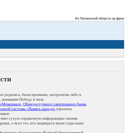
Из Пензенской области на фронты Вели
асти
ые родились, были призваны, захоронены либо в
, ковавшим Победу в тылу.
 «Мемориал»
,
Общедоступного электронного банка
онной системы «Память народа»
(проекты
ников.
дополнит сухую справочную информацию своими
анах, о всех тех, кто защищал в лихие годы наше
нформацию об участниках Великой Отечественной