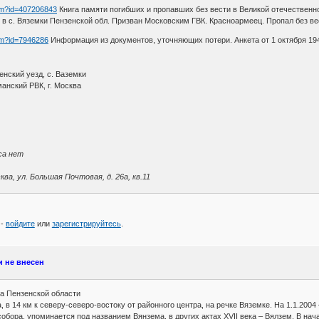
htm?id=407206843
Книга памяти погибших и пропавших без вести в Великой отечественно
 в с. Вяземки Пензенской обл. Призван Московским ГВК. Красноармеец. Пропал без ве
htm?id=7946286
Информация из документов, уточняющих потери. Анкета от 1 октября 19
енский уезд, с. Ваземки
анский РВК, г. Москва
са нет
ва, ул. Большая Почтовая, д. 26а, кв.11
 -
войдите
или
зарегистрируйтесь
.
и не внесен
а Пензенской области
, в 14 км к северу-северо-востоку от районного центра, на речке Вяземке. На 1.1.2004 
обора, упоминается под названием Вянзема, в других актах XVII века – Вялзем. В нач