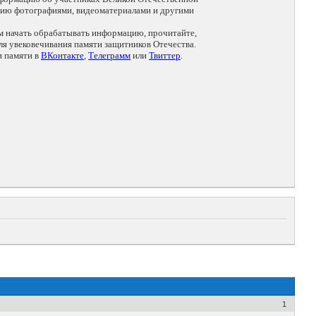
цию фотографиями, видеоматериалами и другими
ем начать обрабатывать информацию, прочитайте,
я увековечивания памяти защитников Отечества.
и памяти в
ВКонтакте
,
Телеграмм
или
Твиттер
.
1