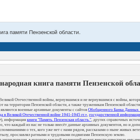
нига памяти Пензенской области.
народная книга памяти Пензенской обл
Великой Отечественной войны, вернувшимся и не вернувшимся с войны, котор
т на территории Пензенской области, а также труженикам Пензенской области
 являются военные архивные документы с сайтов
Обобщенного Банка Данных
а в Великой Отечественной войне 1941-1945 гг.»
,
государственной информаци
), информация
книги "Память. Пензенская область."
, других справочных источ
 то, что каждый из нас не только внесёт данные архивных документов, но и 
оминаниями о тех, кого уже нет с нами рядом, рассказами о ныне живых ветер
в тылу, прославлял ратными и трудовыми подвигами Пензенскую землю.
ая энциклопедия, в которую каждый желающий может внести известную ему и