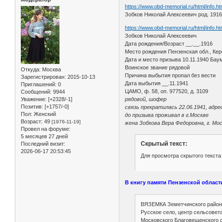
https://www.obd-memorial.ru/html/info.
Зобков Николай Алексеевич род. 1916
https://www.obd-memorial.ru/html/info.
Зобков Николай Алексеевич
Дата рождения/Возраст __.__.1916
Место рождения Пензенская обл., Кер
Дата и место призыва 10.11.1940 Баум
Воинское звание рядовой
Откуда:
Москва
Причина выбытия пропал без вести
Зарегистрирован
: 2015-10-13
Дата выбытия __.11.1941
Приглашений:
0
ЦАМО, ф. 58, оп. 977520, д. 3109
Сообщений:
9944
Уважение:
[+2328/-1]
рядовой, шофер
Позитив:
[+1757/-0]
связь прекратилась 22.06.1941, адре
Пол:
Женский
до призыва проживал в г.Москве
Возраст:
49
[1976-11-19]
жена Зобкова Вера Федоровна, г. Моск
Провел на форуме:
5 месяцев 27 дней
Скрытый текст:
Последний визит:
2026-06-17 20:53:45
Для просмотра скрытого текста
В книгу памяти Пензенской област
ВЯЗЕМКА Земетчинского район
Русское село, центр сельсовета
Московского Благовещенского с