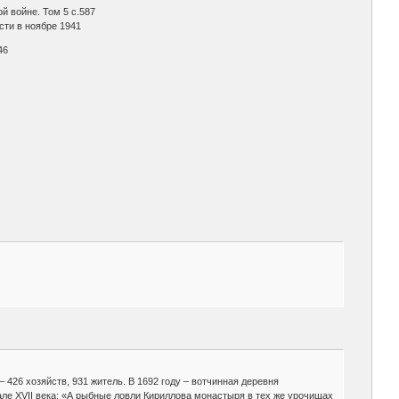
й войне. Том 5 с.587
сти в ноябре 1941
46
– 426 хозяйств, 931 житель. В 1692 году – вотчинная деревня
але XVII века: «А рыбные ловли Кириллова монастыря в тех же урочищах