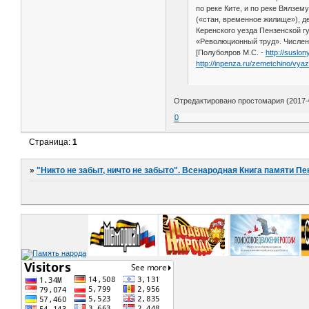
по реке Ките, и по реке Вялзем
(«стан, временное жилище»), д
Керенского уезда Пензенской гу
«Революционный труд». Численнос
[Полубояров М.С. -
http://suslon
http://inpenza.ru/zemetchino/vy
Отредактировано простомария (2017-0
0
Страница:
1
»
"Никто не забыт, ничто не забыто". Всенародная Книга памяти Пе