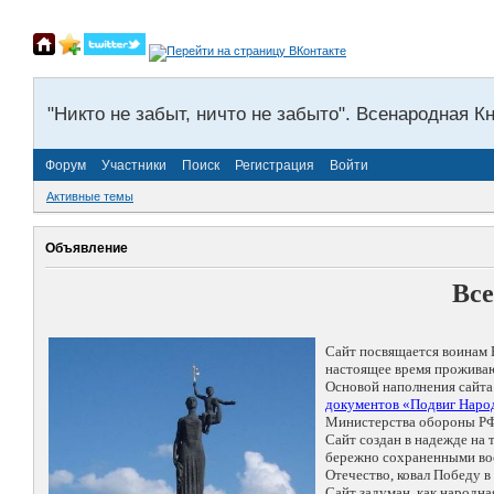
"Никто не забыт, ничто не забыто". Всенародная К
Форум
Участники
Поиск
Регистрация
Войти
Активные темы
Объявление
Все
Сайт посвящается воинам 
настоящее время проживаю
Основой наполнения сайта
документов «Подвиг Народ
Министерства обороны РФ
Сайт создан в надежде на
бережно сохраненными восп
Отечество, ковал Победу 
Сайт задуман, как народн