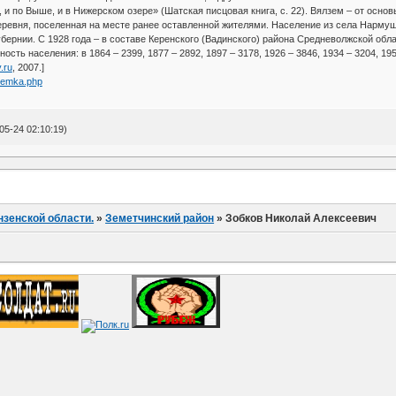
у, и по Выше, и в Нижерском озере» (Шатская писцовая книга, с. 22). Вялзем – от осн
еревня, поселенная на месте ранее оставленной жителями. Население из села Нармуша
бернии. С 1928 года – в составе Керенского (Вадинского) района Средневолжской обла
ть населения: в 1864 – 2399, 1877 – 2892, 1897 – 3178, 1926 – 3846, 1934 – 3204, 1959
y.ru
, 2007.]
azemka.php
5-24 02:10:19)
нзенской области.
»
Земетчинский район
»
Зобков Николай Алексеевич