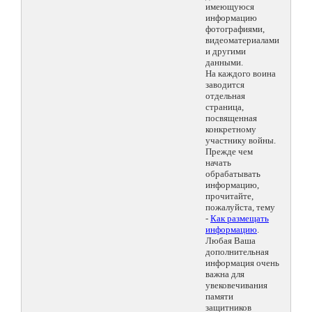
имеющуюся
информацию
фотографиями,
видеоматериалами
и другими
данными.
На каждого воина
заводится
отдельная
страница,
посвященная
конкретному
участнику войны.
Прежде чем
начать
обрабатывать
информацию,
прочитайте,
пожалуйста, тему
-
Как размещать
информацию
.
Любая Ваша
дополнительная
информация очень
важна для
увековечивания
памяти
защитников