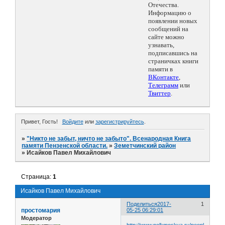
Отечества.
Информацию о
появлении новых
сообщений на
сайте можно
узнавать,
подписавшись на
страничках книги
памяти в
ВКонтакте
,
Телеграмм
или
Твиттер
.
Привет, Гость!
Войдите
или
зарегистрируйтесь
.
»
"Никто не забыт, ничто не забыто". Всенародная Книга
памяти Пензенской области.
»
Земетчинский район
»
Исайков Павел Михайлович
Страница:
1
Исайков Павел Михайлович
Поделиться
2017-
1
простомария
05-25 06:29:01
Модератор
http://www.polkmoskva.ru/people/10297