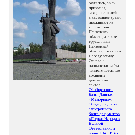
родились, были
призваны,
захоронены либо
в настоящее время
проживают на
территории
Пензенской
области, а также
труженикам
Пензенской
области, ковавшим
Победу в тылу.
Основой
наполнения сайта
являются военные
архивные
документы с
сайтов
Обобщенного
Банка Данных
«Мемориал»
,
Общедоступного
электронного
банка документов
«Подвиг Народа в
Великой
Отечественной
войне 1941-1945