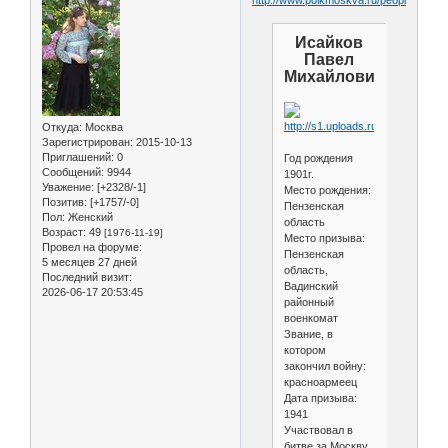
Исайков
Павел
Михайлович
Откуда:
Москва
Зарегистрирован
: 2015-10-13
Приглашений:
0
Год рождения
Сообщений:
9944
1901г.
Уважение:
[+2328/-1]
Меcто рождения:
Позитив:
[+1757/-0]
Пензенская
Пол:
Женский
область
Возраст:
49
[1976-11-19]
Меcто призыва:
Провел на форуме:
Пензенская
5 месяцев 27 дней
область,
Последний визит:
Вадинский
2026-06-17 20:53:45
районный
военкомат
Звание, в
котором
закончил войну:
красноармеец
Дата призыва:
1941
Участвовал в
битве за Москву