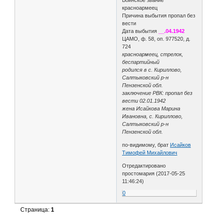
красноармеец
Причина выбытия пропал без
вести
Дата выбытия
__.04.1942
ЦАМО, ф. 58, оп. 977520, д.
724
красноармеец, стрелок,
беспартийный
родился в с. Кириллово,
Салтыковский р-н
Пензенской обл.
заключение РВК: пропал без
вести 02.01.1942
жена Исайкова Марина
Ивановна, с. Кириллово,
Салтыковский р-н
Пензенской обл.
по-видимому, брат
Исайков
Тимофей Михайлович
Отредактировано
простомария (2017-05-25
11:46:24)
0
Страница:
1