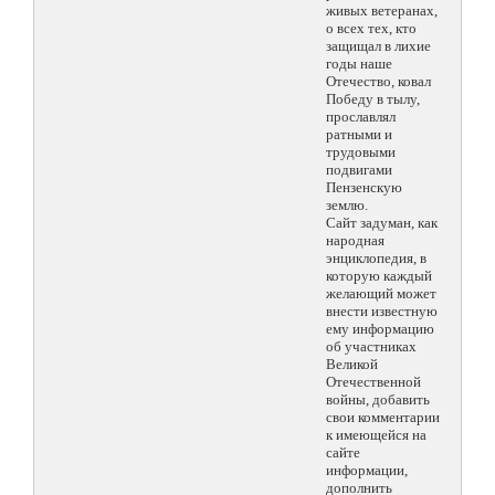
живых ветеранах,
о всех тех, кто
защищал в лихие
годы наше
Отечество, ковал
Победу в тылу,
прославлял
ратными и
трудовыми
подвигами
Пензенскую
землю.
Сайт задуман, как
народная
энциклопедия, в
которую каждый
желающий может
внести известную
ему информацию
об участниках
Великой
Отечественной
войны, добавить
свои комментарии
к имеющейся на
сайте
информации,
дополнить