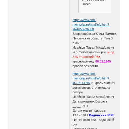
Погиб
https://www.obd-
memorial.ru/html/info.htm?
id=1050226960
Всероссийская Книга Памяти.
Пензенская область. Том 3
с.363
Исайков Павел Михайлович
м.р. Земетчинский р-н,
м.пр.
Земетчинский РВК
,
красноармеец,
00.01.1945
пропал без вести
https://www.obd-
memorial.ru/html/info.htm?
id=62144707
Информация из
документов, уточняющих
потери
Исайков Павел Михайлович
Дата рождения/Возраст
__.__.1901
Дата и место призыва
13.12.1941
Вадинский РВК
,
Пензенская обл., Вадинский
р-н
Воинское звание