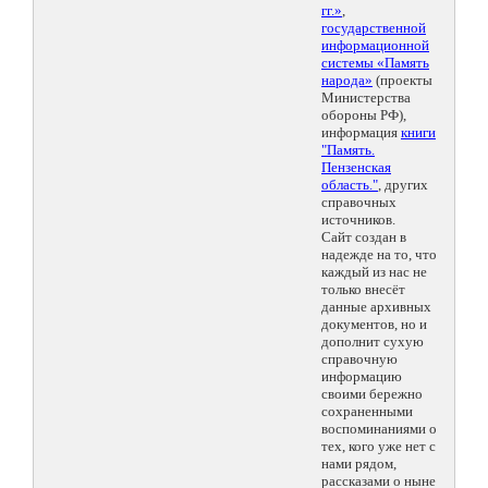
гг.»
,
государственной
информационной
системы «Память
народа»
(проекты
Министерства
обороны РФ),
информация
книги
"Память.
Пензенская
область."
, других
справочных
источников.
Сайт создан в
надежде на то, что
каждый из нас не
только внесёт
данные архивных
документов, но и
дополнит сухую
справочную
информацию
своими бережно
сохраненными
воспоминаниями о
тех, кого уже нет с
нами рядом,
рассказами о ныне