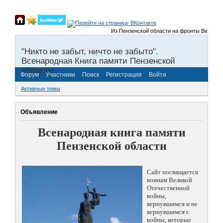
Из Пензенской области на фронты Великой От
"Никто не забыт, ничто не забыто".
Всенародная Книга памяти Пензенской
области.
Форум
Участники
Поиск
Регистрация
Войти
Активные темы
Объявление
Всенародная книга памяти
Пензенской области
Сайт посвящается
воинам Великой
Отечественной
войны,
вернувшимся и не
вернувшимся с
войны, которые