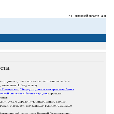
Из Пензенской области на фронты Ве
асти
ые родились, были призваны, захоронены либо в
, ковавшим Победу в тылу.
 «Мемориал»
,
Общедоступного электронного банка
онной системы «Память народа»
(проекты
ников.
дополнит сухую справочную информацию своими
анах, о всех тех, кто защищал в лихие годы наше
нформацию об участниках Великой Отечественной