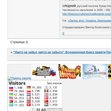
СРЕДНИЙ
, русский поселок Кувак-Ни
Численность населения: в 1930 – 338, 
http://inpenza.ru/lomov/settlements-exis
См.
>Лагерь в/пл. Украина. Хмельницк
Отредактировано Виктор Колесников (
0
Страница:
1
»
"Никто не забыт, ничто не забыто". Всенародная Книга памяти Пе