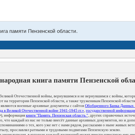
нига памяти Пензенской области.
народная книга памяти Пензенской обл
Великой Отечественной войны, вернувшимся и не вернувшимся с войны, котор
т на территории Пензенской области, а также труженикам Пензенской области
 являются военные архивные документы с сайтов
Обобщенного Банка Данных
а в Великой Отечественной войне 1941-1945 гг.»
,
государственной информаци
), информация
книги "Память. Пензенская область."
, других справочных источ
 то, что каждый из нас не только внесёт данные архивных документов, но и 
оминаниями о тех, кого уже нет с нами рядом, рассказами о ныне живых ветер
в тылу, прославлял ратными и трудовыми подвигами Пензенскую землю.
ая энциклопедия, в которую каждый желающий может внести известную ему и