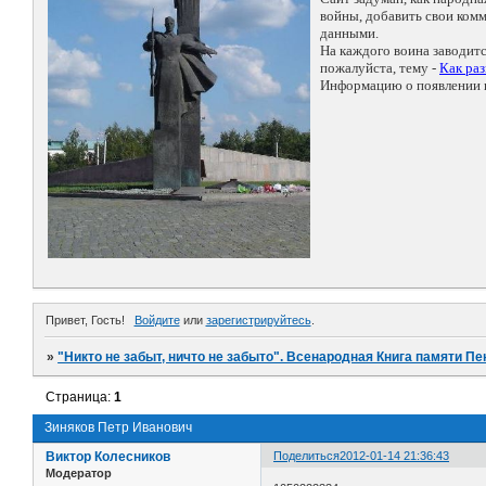
войны, добавить свои ко
данными.
На каждого воина заводит
пожалуйста, тему -
Как ра
Информацию о появлении н
Привет, Гость!
Войдите
или
зарегистрируйтесь
.
»
"Никто не забыт, ничто не забыто". Всенародная Книга памяти Пе
Страница:
1
Зиняков Петр Иванович
Виктор Колесников
Поделиться
2012-01-14 21:36:43
Модератор