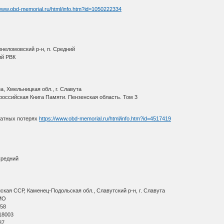
/www.obd-memorial.ru/html/info.htm?id=1050222334
неломовский р-н, п. Средний
ий РВК
, Хмельницкая обл., г. Славута
оссийская Книга Памяти. Пензенская область. Том 3
ратных потерях
https://www.obd-memorial.ru/html/info.htm?id=4517419
Средний
кая ССР, Каменец-Подольская обл., Славутский р-н, г. Славута
МО
 58
18003
87