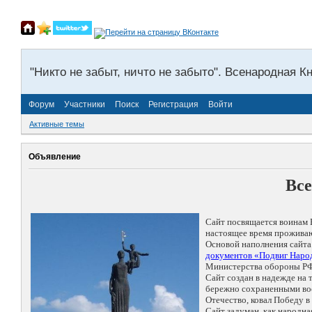
"Никто не забыт, ничто не забыто". Всенародная К
Форум
Участники
Поиск
Регистрация
Войти
Активные темы
Объявление
Все
Сайт посвящается воинам 
настоящее время проживаю
Основой наполнения сайта
документов «Подвиг Народ
Министерства обороны РФ
Сайт создан в надежде на
бережно сохраненными восп
Отечество, ковал Победу 
Сайт задуман, как народн