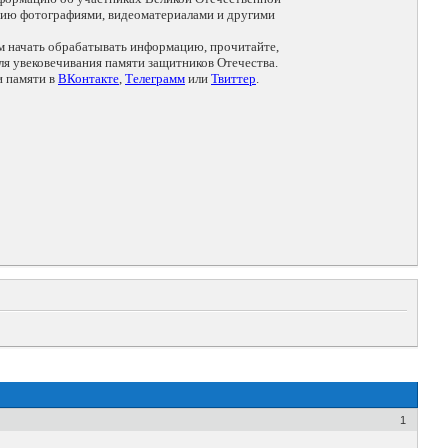
цию фотографиями, видеоматериалами и другими
ем начать обрабатывать информацию, прочитайте,
я увековечивания памяти защитников Отечества.
и памяти в
ВКонтакте
,
Телеграмм
или
Твиттер
.
1