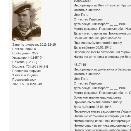
1050222334
Информация из Книги Памяти
https:/
Фамилия Зиняков
Имя Петр
Отчество Иванович
Дата рождения/Возраст __.__.1904
Место рождения Пензенская обл., Ниж
Дата и место призыва Нижнеломовск
Воинское звание красноармеец
Причина выбытия погиб в плену
Зарегистрирован
: 2011-12-19
Дата выбытия 08.01.1943
Приглашений:
0
Первичное место захоронения Украина
Сообщений:
7272
Название источника информации Всер
Уважение:
[+1145/-0]
Позитив:
[+20/-0]
4517419
Возраст:
75
[1951-06-24]
Информация из донесения о безвозв
Провел на форуме:
Фамилия Зиняков
3 месяца 29 дней
Имя Петр
Последний визит:
Отчество Иванович
2026-05-18 16:05:49
Дата рождения/Возраст __.__.1904
Место рождения Пензенская обл., п. 
Воинское звание красноармеец
Причина выбытия погиб в плену
Дата выбытия 08.01.1943
Первичное место захоронения Украинс
Название источника информации ЦА
Номер фонда источника информации
Номер описи источника информации 
Номер дела источника информации 5