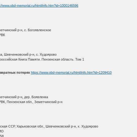
://www.obd-memorial.ru/html/info.htm?id=1000146596
етчинский р-н, с. Богоявленское
РВК
а, Шевченковский р-н, с. Худоярово
оссийская Книга Памяти. Пензенская область. Том 1
звратных потерях
https://www.obd-memorial.ru/html/info.htm?id=1209410
етчинский р-н, дер. Боявленка
ВК, Пензенская обл., Земетчинский р-н
кая ССР, Харьковская обл., Шевченковский р-н, х. Худоярово
МО
 58