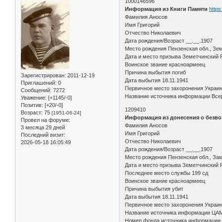
1000146596
Информация из Книги Памяти
https
Фамилия Аносов
Имя Григорий
Отчество Николаевич
Дата рождения/Возраст __.__.1907
Место рождения Пензенская обл., Зем
Дата и место призыва Земетчинский 
Воинское звание красноармеец
Причина выбытия погиб
Зарегистрирован
: 2011-12-19
Дата выбытия 18.11.1941
Приглашений:
0
Первичное место захоронения Украин
Сообщений:
7272
Название источника информации Всер
Уважение:
[+1145/-0]
Позитив:
[+20/-0]
1209410
Возраст:
75
[1951-06-24]
Информация из донесения о безво
Провел на форуме:
Фамилия Аносов
3 месяца 29 дней
Имя Григорий
Последний визит:
Отчество Николаевич
2026-05-18 16:05:49
Дата рождения/Возраст __.__.1907
Место рождения Пензенская обл., Зам
Дата и место призыва Земетчинский Р
Последнее место службы 199 сд
Воинское звание красноармеец
Причина выбытия убит
Дата выбытия 18.11.1941
Первичное место захоронения Украинс
Название источника информации ЦА
Номер фонда источника информации