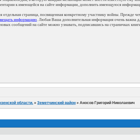
мментарии к имеющейся на сайте информации, дополнить имеющуюся информа
ся отдельная страница, посвященная конкретному участнику войны. Прежде ч
змещать информацию
. Любая Ваша дополнительная информация очень важна дл
овых сообщений на сайте можно узнавать, подписавшись на страничках книг
нзенской области.
»
Земетчинский район
»
Аносов Григорий Николаевич