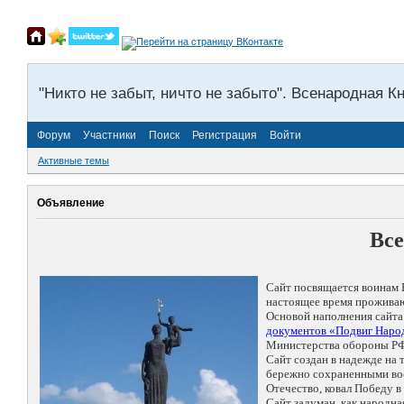
"Никто не забыт, ничто не забыто". Всенародная К
Форум
Участники
Поиск
Регистрация
Войти
Активные темы
Объявление
Все
Сайт посвящается воинам 
настоящее время проживаю
Основой наполнения сайта
документов «Подвиг Народ
Министерства обороны РФ
Сайт создан в надежде на
бережно сохраненными восп
Отечество, ковал Победу 
Сайт задуман, как народн