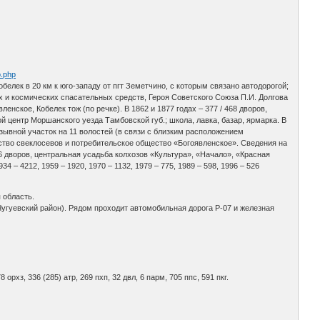
o.php
обелек в 20 км к юго-западу от пгт Земетчино, с которым связано автодорогой;
х и космических спасательных средств, Героя Советского Союза П.И. Долгова
енское, Кобелек тож (по речке). В 1862 и 1877 годах – 377 / 468 дворов,
й центр Моршанского уезда Тамбовской губ.; школа, лавка, базар, ярмарка. В
зывной участок на 11 волостей (в связи с близким расположением
ство свеклосевов и потребительское общество «Богоявленское». Сведения на
816 дворов, центральная усадьба колхозов «Культура», «Начало», «Красная
4 – 4212, 1959 – 1920, 1970 – 1132, 1979 – 775, 1989 – 598, 1996 – 526
 область.
Чугуевский район). Рядом проходит автомобильная дорога Р-07 и железная
8 орхз, 336 (285) атр, 269 пхп, 32 двл, 6 парм, 705 ппс, 591 пкг.