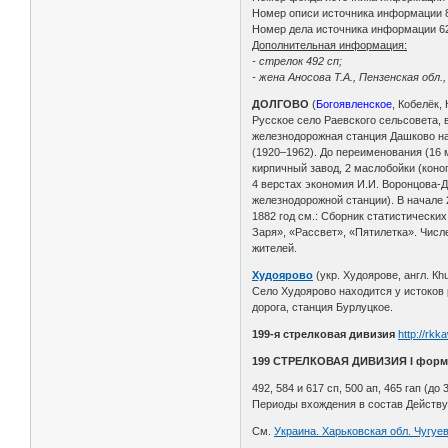
Номер описи источника информации 
Номер дела источника информации 6
Дополнительная информация:
- стрелок 492 сп;
- жена Аносова Т.А., Пензенская обл.
ДОЛГОВО
(
Богоявленское
, Кобелёк,
Русское село Раевского сельсовета, в
железнодорожная станция Дашково на 
(1920–1962). До переименования (16 ма
кирпичный завод, 2 маслобойки (коно
4 верстах экономия И.И. Воронцова-Д
железнодорожной станции). В начале 
1882 год см.: Сборник статистических
Заря», «Рассвет», «Пятилетка». Числен
жителей.
Худоярово
(укр. Худоярове, англ. К
Село Худоярово находится у истоков 
дорога, станция Бурлуцкое.
199-я стрелковая дивизия
http://rkk
199 СТРЕЛКОВАЯ ДИВИЗИЯ I форм
492, 584 и 617 сп, 500 ап, 465 гап (до 
Периоды вхождения в состав Действу
См.
Украина. Харьковская обл. Чугуе