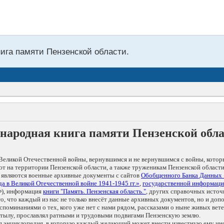
нига памяти Пензенской области.
народная книга памяти Пензенской обл
Великой Отечественной войны, вернувшимся и не вернувшимся с войны, котор
т на территории Пензенской области, а также труженикам Пензенской области
 являются военные архивные документы с сайтов
Обобщенного Банка Данных
а в Великой Отечественной войне 1941-1945 гг.»
,
государственной информаци
), информация
книги "Память. Пензенская область."
, других справочных источ
 то, что каждый из нас не только внесёт данные архивных документов, но и 
оминаниями о тех, кого уже нет с нами рядом, рассказами о ныне живых ветер
в тылу, прославлял ратными и трудовыми подвигами Пензенскую землю.
ая энциклопедия, в которую каждый желающий может внести известную ему и