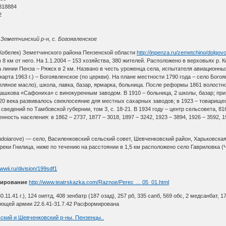
818884
2
, Земетчинский р-н, с. Богоявленское
 Кобелек) Земетчинского района Пензенской области
http://inpenza.ru/zemetchino/dolgov
 8 км от него. На 1.1.2004 – 153 хозяйства, 380 жителей. Расположено в верховьях р. К
линии Пенза – Ряжск в 2 км. Названо в честь уроженца села, испытателя авиационны
рта 1963 г.) – Богоявленское (по церкви). На плане местности 1790 года – село Богоявл
пляное масло), школа, лавка, базар, ярмарка, больница. После реформы 1861 волостно
ашкова «Сафониха» с винокуренным заводом. В 1910 – больница, 2 школы, базар; при
20 века развивалось свеклосеяние для местных сахарных заводов; в 1923 – товарище
 сведений по Тамбовской губернии, том 3, с. 18-21. В 1934 году – центр сельсовета, 
ность населения: в 1862 – 2737, 1877 – 3018, 1897 – 3242, 1923 – 3894, 1926 – 3592, 193
hudoiarove) — село, Василенковский сельский совет, Шевченковский район, Харьковская
реки Гнилица, ниже по течению на расстоянии в 1,5 км расположено село Гавриловка (
awwii.ru/division/199sdf1
ирование
http://www.teatrskazka.com/Raznoe/Perec … 05_01.html
30.11.41 г.), 124 оиптд, 408 зенбатр (187 озад), 257 рб, 335 сапб, 569 обс, 2 медсанбат, 17
ющей армии 22.6.41-31.7.42 Расформирована
вский и Шевченковский р-ны. Пензенцы..