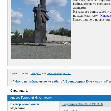
войны, добавить свои ко
данными.
На каждого воина заводит
пожалуйста, тему -
Как ра
Информацию о появлении н
Привет, Гость!
Войдите
или
зарегистрируйтесь
.
»
"Никто не забыт, ничто не забыто". Всенародная Книга памяти Пе
Страница:
1
Аносов Григорий Николаевич
Виктор Колесников
Поделиться
2017-06-16 21:03:36
Модератор