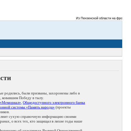
Из Пензенской области на фронты Вел
асти
ые родились, были призваны, захоронены либо в
, ковавшим Победу в тылу.
 «Мемориал»
,
Общедоступного электронного банка
онной системы «Память народа»
(проекты
ников.
дополнит сухую справочную информацию своими
анах, о всех тех, кто защищал в лихие годы наше
нформацию об участниках Великой Отечественной