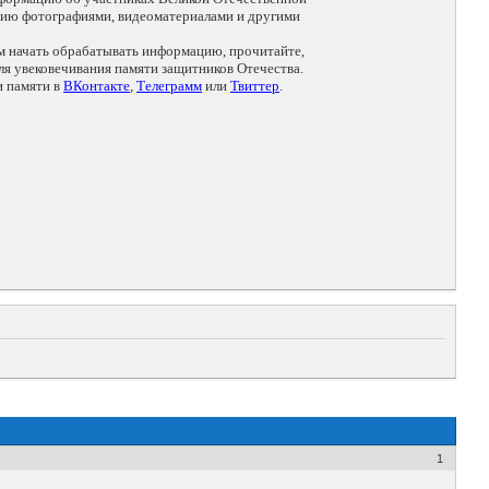
цию фотографиями, видеоматериалами и другими
ем начать обрабатывать информацию, прочитайте,
я увековечивания памяти защитников Отечества.
и памяти в
ВКонтакте
,
Телеграмм
или
Твиттер
.
1