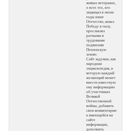
живых ветеранах,
о всех тех, кто
защищал в лихие
годы наше
Отечество, ковал
Победу в тылу,
прославлял
ратными и
трудовыми
подвигами
Пензенскую
землю.
Сайт задуман, как
народная
энциклопедия, в
которую каждый
желающий может
внести известную
ему информацию
об участниках
Великой
Отечественной
войны, добавить
свои комментарии
к имеющейся на
сайте
информации,
дополнить