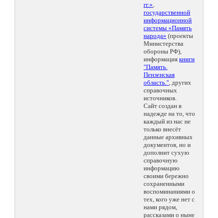
гг.»
,
государственной
информационной
системы «Память
народа»
(проекты
Министерства
обороны РФ),
информация
книги
"Память.
Пензенская
область."
, других
справочных
источников.
Сайт создан в
надежде на то, что
каждый из нас не
только внесёт
данные архивных
документов, но и
дополнит сухую
справочную
информацию
своими бережно
сохраненными
воспоминаниями о
тех, кого уже нет с
нами рядом,
рассказами о ныне