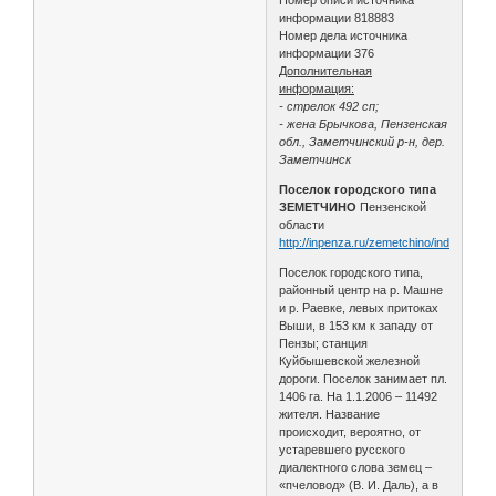
информации 818883
Номер дела источника
информации 376
Дополнительная
информация:
- стрелок 492 сп;
- жена Брычкова, Пензенская
обл., Заметчинский р-н, дер.
Заметчинск
Поселок городского типа
ЗЕМЕТЧИНО
Пензенской
области
http://inpenza.ru/zemetchino/index.php
Поселок городского типа,
районный центр на р. Машне
и р. Раевке, левых притоках
Выши, в 153 км к западу от
Пензы; станция
Куйбышевской железной
дороги. Поселок занимает пл.
1406 га. На 1.1.2006 – 11492
жителя. Название
происходит, вероятно, от
устаревшего русского
диалектного слова земец –
«пчеловод» (В. И. Даль), а в