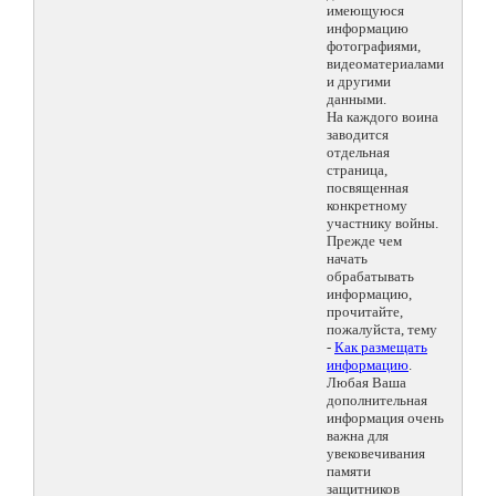
имеющуюся
информацию
фотографиями,
видеоматериалами
и другими
данными.
На каждого воина
заводится
отдельная
страница,
посвященная
конкретному
участнику войны.
Прежде чем
начать
обрабатывать
информацию,
прочитайте,
пожалуйста, тему
-
Как размещать
информацию
.
Любая Ваша
дополнительная
информация очень
важна для
увековечивания
памяти
защитников