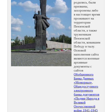
родились, были
призваны,
захоронены либо
в настоящее время
проживают на
территории
Пензенской
области, а также
труженикам
Пензенской
области, ковавшим
Победу в тылу.
Основой
наполнения сайта
являются военные
архивные
документы с
сайтов
Обобщенного
Банка Данных
«Мемориал»
,
Общедоступного
электронного
банка документов
«Подвиг Народа в
Великой
Отечественной
войне 1941-1945