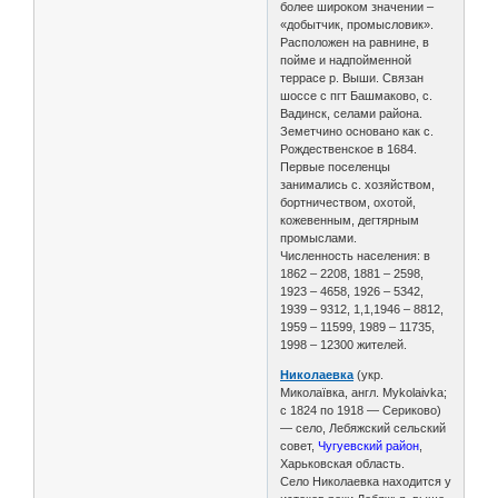
более широком значении –
«добытчик, промысловик».
Расположен на равнине, в
пойме и надпойменной
террасе р. Выши. Связан
шоссе с пгт Башмаково, с.
Вадинск, селами района.
Земетчино основано как с.
Рождественское в 1684.
Первые поселенцы
занимались с. хозяйством,
бортничеством, охотой,
кожевенным, дегтярным
промыслами.
Численность населения: в
1862 – 2208, 1881 – 2598,
1923 – 4658, 1926 – 5342,
1939 – 9312, 1,1,1946 – 8812,
1959 – 11599, 1989 – 11735,
1998 – 12300 жителей.
Николаевка
(укр.
Миколаївка, англ. Mykolaivka;
с 1824 по 1918 — Сериково)
— село, Лебяжский сельский
совет,
Чугуевский район
,
Харьковская область.
Село Николаевка находится у