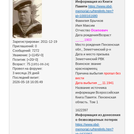
Информация из Книги
Памяти
https://www.obd-
memorial.ru/html/info.htm?
id=1000161680
Фамилия Брычков
Имя Максим
Отчество
Осипович
Дата рождения/Возраст
__.__.1903
Зарегистрирован
: 2011-12-19
Место рождения Пензенская
Приглашений:
0
обл., Земетчинский р-н
Сообщений:
7272
Дата и место призыва
Уважение:
[+1145/-0]
Земетчинский РВК
Позитив:
[+20/-0]
Воинское звание
Возраст:
75
[1951-06-24]
Провел на форуме:
красноармеец
3 месяца 29 дней
Причина выбытия
пропал без
Последний визит:
вести
2026-05-18 16:05:49
Дата выбытия __.11.1941
Название источника
информации Всероссийская
Книга Памяти. Пензенская
область. Том 1
1622397
Информация из донесения
о безвозвратных потерях
https://www.obd-
memorial.ru/html/info.htm?
id=1622397