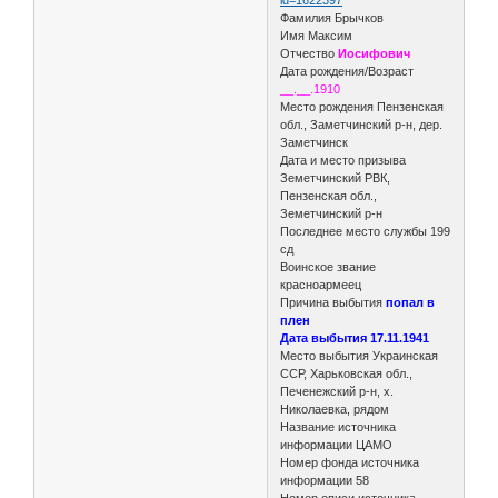
Фамилия Брычков
Имя Максим
Отчество
Иосифович
Дата рождения/Возраст
__.__.1910
Место рождения Пензенская
обл., Заметчинский р-н, дер.
Заметчинск
Дата и место призыва
Земетчинский РВК,
Пензенская обл.,
Земетчинский р-н
Последнее место службы 199
сд
Воинское звание
красноармеец
Причина выбытия
попал в
плен
Дата выбытия 17.11.1941
Место выбытия Украинская
ССР, Харьковская обл.,
Печенежский р-н, х.
Николаевка, рядом
Название источника
информации ЦАМО
Номер фонда источника
информации 58
Номер описи источника