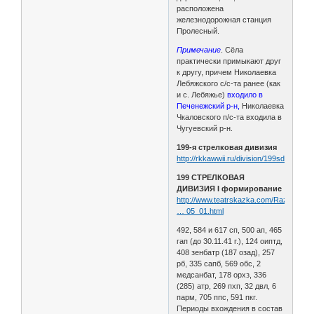
расположена
железнодорожная станция
Пролесный.
Примечание
. Сёла
практически примыкают друг
к другу, причем Николаевка
Лебяжского с/с-та ранее (как
и с. Лебяжье)
входило в
Печенежский р-н,
Николаевка
Чкаловского п/с-та входила в
Чугуевский р-н.
199-я стрелковая дивизия
http://rkkawwii.ru/division/199sdf1
199 СТРЕЛКОВАЯ
ДИВИЗИЯ I формирование
http://www.teatrskazka.com/Raznoe/Pe
… 05_01.html
492, 584 и 617 сп, 500 ап, 465
гап (до 30.11.41 г.), 124 оиптд,
408 зенбатр (187 озад), 257
рб, 335 сапб, 569 обс, 2
медсанбат, 178 орхз, 336
(285) атр, 269 пхп, 32 двл, 6
парм, 705 ппс, 591 пкг.
Периоды вхождения в состав