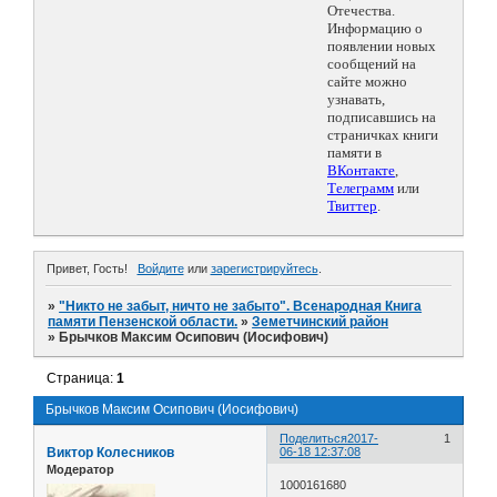
Отечества.
Информацию о
появлении новых
сообщений на
сайте можно
узнавать,
подписавшись на
страничках книги
памяти в
ВКонтакте
,
Телеграмм
или
Твиттер
.
Привет, Гость!
Войдите
или
зарегистрируйтесь
.
»
"Никто не забыт, ничто не забыто". Всенародная Книга
памяти Пензенской области.
»
Земетчинский район
»
Брычков Максим Осипович (Иосифович)
Страница:
1
Брычков Максим Осипович (Иосифович)
Поделиться
2017-
1
Виктор Колесников
06-18 12:37:08
Модератор
1000161680