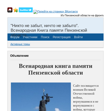
Из Пензенской области на фронты Велико
"Никто не забыт, ничто не забыто".
Всенародная Книга памяти Пензенской
области.
Форум
Участники
Поиск
Регистрация
Войти
Активные темы
Объявление
Всенародная книга памяти
Пензенской области
Сайт посвящается
воинам Великой
Отечественной
войны,
вернувшимся и не
вернувшимся с
войны, которые