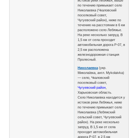
истоков реки Лебяжья, выше
по течению примыкает село
Николаевка (Чкаловский
поселковый совет,
Чугуевский район), ниже по
течению на расстоянии в 6 км
расположено село Лебяжье.
На реке несколько запруд. В
1,5 км от села проходит
автомобильная дорога Р-07, в
2,5 км расположена
железнодорожная станция
Пролесный.
Николаевка
(укр.
Миколаївка, англ. Mykolaivka)
— село, Чкаловский
поселковый совет,
Чугуевский район
,
Харьковская область.
Село Николаевка находится у
истоков реки Лебяжья, ниже
по течению примыкает село
Николаевка (Лебяжский
сельский совет, Чугуевский
район). На реке несколько
запруд. В 1,5 км от села
проходит автомобильная
дорога Р-07, в 2,5 км