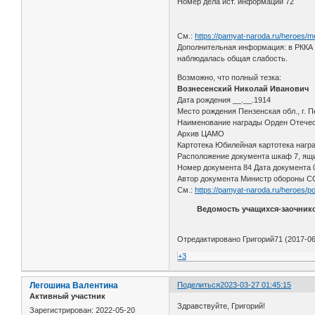
Номер дела ист. информации 72
См.:
https://pamyat-naroda.ru/heroes/
Дополнительная информация: в РККА с 
наблюдалась общая слабость.
Возможно, что полный тезка:
Вознесенский Николай Иванович
Дата рождения __.__.1914
Место рождения Пензенская обл., г. П
Наименование награды Орден Отечест
Архив ЦАМО
Картотека Юбилейная картотека нагр
Расположение документа шкаф 7, ящи
Номер документа 84 Дата документа 
Автор документа Министр обороны 
См.:
https://pamyat-naroda.ru/heroes/p
Ведомость учащихся-заочник
Отредактировано Григорий71 (2017-06
+3
Легошина Валентина
Поделиться
2023-03-27 01:45:15
Активный участник
Здравствуйте, Григорий!
Зарегистрирован
: 2022-05-20