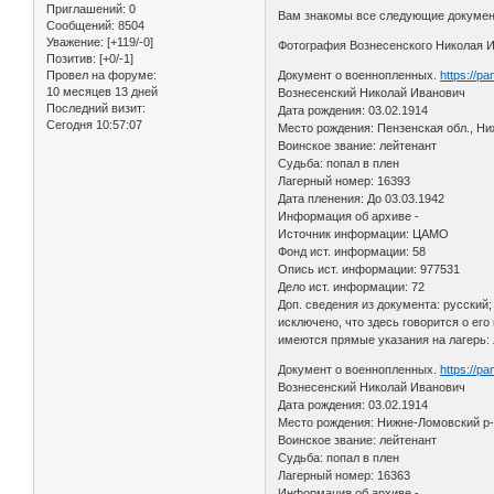
Приглашений:
0
Вам знакомы все следующие документ
Сообщений:
8504
Уважение:
[+119/-0]
Фотография Вознесенского Николая Ив
Позитив:
[+0/-1]
Провел на форуме:
Документ о военнопленных.
https://p
10 месяцев 13 дней
Вознесенский Николай Иванович
Последний визит:
Дата рождения: 03.02.1914
Сегодня 10:57:07
Место рождения: Пензенская обл., Н
Воинское звание: лейтенант
Судьба: попал в плен
Лагерный номер: 16393
Дата пленения: До 03.03.1942
Информация об архиве -
Источник информации: ЦАМО
Фонд ист. информации: 58
Опись ист. информации: 977531
Дело ист. информации: 72
Доп. сведения из документа: русский;
исключено, что здесь говорится о его
имеются прямые указания на лагерь: 
Документ о военнопленных.
https://p
Вознесенский Николай Иванович
Дата рождения: 03.02.1914
Место рождения: Нижне-Ломовский р-н
Воинское звание: лейтенант
Судьба: попал в плен
Лагерный номер: 16363
Информация об архиве -