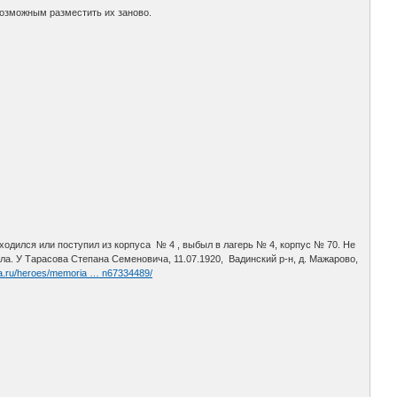
возможным разместить их заново.
аходился или поступил из корпуса № 4 , выбыл в лагерь № 4, корпус № 70. Не
ала. У Тарасова Степана Семеновича, 11.07.1920, Вадинский р-н, д. Мажарово,
da.ru/heroes/memoria … n67334489/