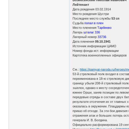
Вознесенский Николай Иванович
Лейтенант
Дата рождения 03.02.1914
Место рождения Шустри
Последнее место службы
53 сп
Судьба
попал в плен
Место пленения
Тарбеево
Лагерь
шталаг 336
Лагерный номер
33736
Дата пленения
09.10.1941
Источник информации ЦАМО
Номер фонда ист. информации
Картотека военнопленных офицеров
См.:
https://pamyat-naroda.ru/heroes/
53-й стрелковый полк входил в соста
переименована в 18-ю стрелковую ди
границу убыли 208-й стрелковый полк
эшелон, однако к месту сосредоточен
южнее Орши, заняв позиции по левом
передовые отряды в составе двух бат
результате отсечения их от главных 
оказалась в окружении. Плацдармы юж
приказ об отходе. За эти бои дивизи
отражения атак и больших потерь ост
генерала И. В. Болдина.
Официально расформирована 19 сент