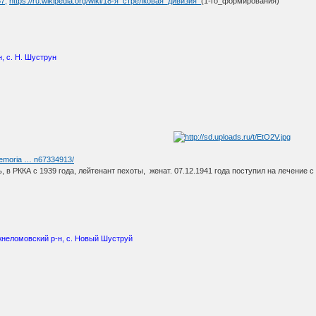
67,
https://ru.wikipedia.org/wiki/18-я_стрелковая_дивизия_
(1-го_формирования)
, с. Н. Шуструн
1
memoria … n67334913/
 в РККА с 1939 года, лейтенант пехоты, женат. 07.12.1941 года поступил на лечение 
жнеломовский р-н, с. Новый Шуструй
1