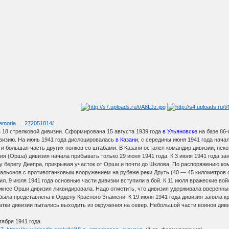
memoria … 272051814/
в 18 стрелковой дивизии. Сформирована 15 августа 1939 года
в Ульяновске
на базе 86-
визию. На июнь 1941 года дислоцировалась
в Казани
, с середины июня 1941 года нача
 и большая часть других полков со штабами. В Казани остался командир дивизии, нек
ия (Орша) дивизия начала прибывать только 29 июня 1941 года. К 3 июля 1941 года з
у берегу Днепра, прикрывая участок от Орши и почти до Шклова. По распоряжению ко
альонов с противотанковым вооружением на рубеже реки Друть (40 — 45 километров о
сил. 9 июля 1941 года основные части дивизии вступили в бой. К 11 июля вражеские в
нее Орши дивизия ликвидировала. Надо отметить, что дивизия удерживала вверенный 
я была представлена к Ордену Красного Знамени. К 19 июля 1941 года дивизия заняла 
атки дивизии пытались выходить из окружения на север. Небольшой части воинов дивиз
ября 1941 года.