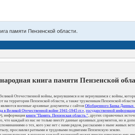
нига памяти Пензенской области.
народная книга памяти Пензенской обл
Великой Отечественной войны, вернувшимся и не вернувшимся с войны, котор
т на территории Пензенской области, а также труженикам Пензенской области
 являются военные архивные документы с сайтов
Обобщенного Банка Данных
а в Великой Отечественной войне 1941-1945 гг.»
,
государственной информаци
), информация
книги "Память. Пензенская область."
, других справочных источ
 то, что каждый из нас не только внесёт данные архивных документов, но и 
оминаниями о тех, кого уже нет с нами рядом, рассказами о ныне живых ветер
в тылу, прославлял ратными и трудовыми подвигами Пензенскую землю.
ая энциклопедия, в которую каждый желающий может внести известную ему и