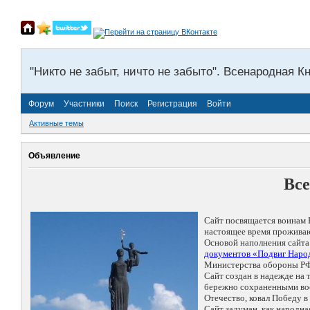
"Никто не забыт, ничто не забыто". Всенародная К
Форум
Участники
Поиск
Регистрация
Войти
Активные темы
Объявление
Все
Сайт посвящается воинам 
настоящее время проживаю
Основой наполнения сайта
документов «Подвиг Народ
Министерства обороны РФ
Сайт создан в надежде на
бережно сохраненными восп
Отечество, ковал Победу 
Сайт задуман, как народн