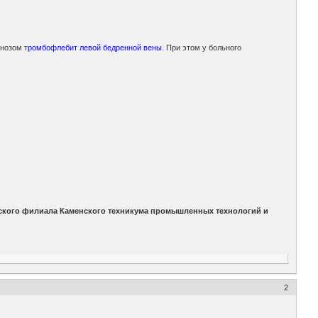
гнозом т
ромбофлебит левой бедренной вены
. При этом у больного
нского филиала Каменского техникума промышленных технологий и
2