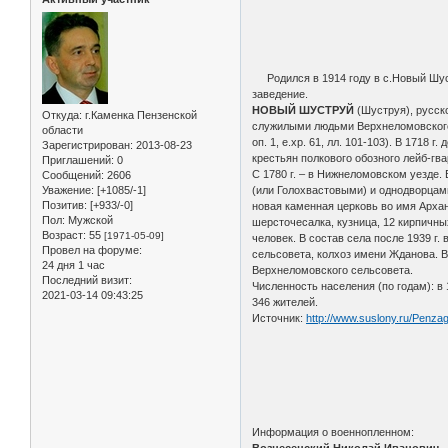
Родился в 1914 году в с.Новый Шуст
заведение.
НОВЫЙ ШУСТРУЙ
(Шуструя), русск
Откуда:
г.Каменка Пензенской
служилыми людьми Верхнеломовского уе
области
оп. 1, е.хр. 61, лл. 101-103). В 171
Зарегистрирован
: 2013-08-23
крестьян полкового обозного лейб-гва
Приглашений:
0
С 1780 г. – в Нижнеломовском уезде.
Сообщений:
2606
Уважение:
[+1085/-1]
(или Голохвастовыми) и однодворцами,
Позитив:
[+933/-0]
новая каменная церковь во имя Архан
Пол:
Мужской
шерсточесалка, кузница, 12 кирпичны
Возраст:
55
[1971-05-09]
человек. В состав села после 1939 г.
Провел на форуме:
сельсовета, колхоз имени Жданова. В
24 дня 1 час
Верхнеломовского сельсовета.
Последний визит:
Численность населения (по годам): в 17
2021-03-14 09:43:25
346 жителей.
Источник:
http://www.suslony.ru/Penz
Информация о военнопленном: