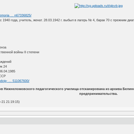
memoria … n67336825/
1940 года, учитель, женат. 28.03.1942 г. выбыл в лагерь № 4, барак 70 с прежним диа
енза
венной войны II степени
аждений
к 24
06.04.1985
СССР
odvig- … 511067600/
ов Нижнеломовского педагогического училища отсканирована из архива Бели
предпринимательства.
-21 21:19:15)