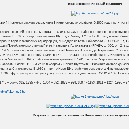
Вознесенский Николай Иванович
руй Нижнеломовского уезда, ныне Нижнеломовского района. В 1933 году поступил в
ое село, бывший центр сельсовета, в 18 км к западу от районного центра, на возвышен
зда. В 1710 г. солдатская деревня Шуструя. Между 1710 и 1718 гг. из деревни бежало
8 г. деревня верхнеломовских однодворцев, выходцев из Казачьей слободы. В 1746 г. – 
рдии Преображенского полка Петра Ивановича Голохвастова (РГАДА, ф. 350, оп. 2, е.хр. 
 В 1785 г. показаны помещики Голохвастовы Николай и Александр Петровичи (82 ревизс
 у них 1524 десятины всей земли. В 1877 г. – в Старотолковской волости Нижнеломовс
гела Михаила. В 1896 г. работала школа грамоты. В 1911 г. – село Старотолковской во
х сараев, 4 лавки. В 1923-24 гг. в Старом и Новом Шуструях и Верхнем Ломове дейст
 вошла д. Синелуповка. В 1939 г. – центр Ново-Шуструйского сельсовета Нижнеломовск
 1996 г. функционировали дом культуры, неполная средняя школа. 22.12.2010 г. Новош
46 – около 312, 1795 – 445, 1864 – 852, 1877 – 998, 1897 – 1153, 1911 – 1224, 1926 – 97
agebiet/NLomov2.htm
Ведомость учащихся заочников Нижнеломовского педагог