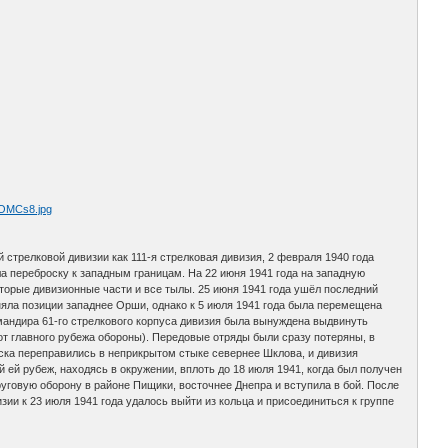
й стрелковой дивизии как 111-я стрелковая дивизия, 2 февраля 1940 года
ла переброску к западным границам. На 22 июня 1941 года на западную
оторые дивизионные части и все тылы. 25 июня 1941 года ушёл последний
аняла позиции западнее Орши, однако к 5 июля 1941 года была перемещена
мандира 61-го стрелкового корпуса дивизия была вынуждена выдвинуть
т главного рубежа обороны). Передовые отряды были сразу потеряны, в
ойска переправились в неприкрытом стыке севернее Шклова, и дивизия
ей рубеж, находясь в окружении, вплоть до 18 июля 1941, когда был получен
круговую оборону в районе Пищики, восточнее Днепра и вступила в бой. После
ии к 23 июля 1941 года удалось выйти из кольца и присоединиться к группе