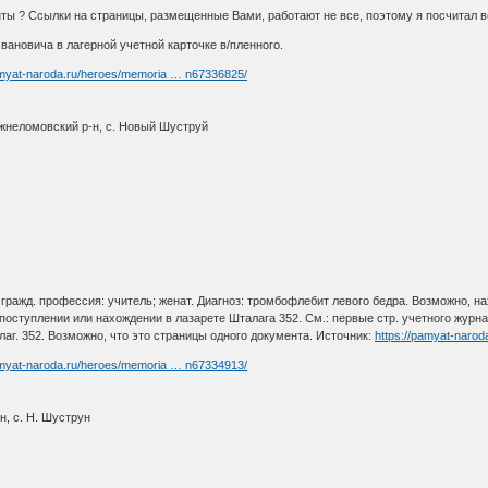
ы ? Ссылки на страницы, размещенные Вами, работают не все, поэтому я посчитал 
ановича в лагерной учетной карточке в/пленного.
amyat-naroda.ru/heroes/memoria … n67336825/
ижнеломовский р-н, с. Новый Шуструй
 гражд. профессия: учитель; женат. Диагноз: тромбофлебит левого бедра. Возможно, н
 поступлении или нахождении в лазарете Шталага 352. См.: первые стр. учетного журн
лаг. 352. Возможно, что это страницы одного документа. Источник:
https://pamyat-naro
amyat-naroda.ru/heroes/memoria … n67334913/
, с. Н. Шуструн