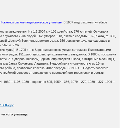
Нижнеломовское педагогическое училище
. В 1937 году закончил учебное
ности междуречья. На 1.1.2004 г. – 103 хозяйства, 276 жителей. Основана
 служилого чина людей – 62, умерло – 18, взято в солдаты – 6 (РГАДА, ф. 350,
д. Новый Шуструй Верхнеломовского уезда, 156 ревизских душ однодворцев и
562, л. 279).
ких души). В 1795 г. – в Верхнеломовском уезде за теми же Голохватовыми
кого уезда, 151 двор, церковь, три кожевенных заведения. В 1885 г. построена
лости, 214 дворов, церковь, церковноприходская школа, 4 ветряные мельницы,
вовала банда Сюнякова, Ладыгина, Недосейкина численностью до 15-ти
ого района, правление колхоза «Шаг вперед». В 1955 г. – Подватиловского
уструйский сельсовет упразднен, с передачей его территории в состав
4, 1930 – 1103, 1939 – оценочно 805, 1959 – 336, 1979 – 279, 1989 – 327, 1996 –
ического училища