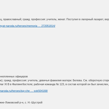
ц, православный; гражд. профессия: учитель; женат. Поступил в лагерный лазарет, вер
amyat-naroda.ru/heroes/memoria … 272051814/
еннопленных офицеров
лик); гражд. профессия: учитель; девичья фамилия матери: Белова. См. оборотную сто
лаг XI В в Фаллингбостеле; рабочая команда № 123, в состав которой он был зачислен
-naroda.ru/heroes/isp-che … sok504168/
жне-Ломовский р-н, с. Н.-Шустрой