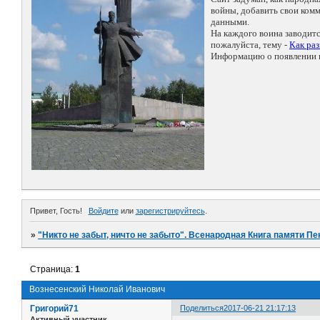
войны, добавить свои ко
данными.
На каждого воина заводит
пожалуйста, тему -
Как ра
Информацию о появлении н
Привет, Гость!
Войдите
или
зарегистрируйтесь
.
»
"Никто не забыт, ничто не забыто". Всенародная Книга памяти Пе
Страница:
1
Вознесенский Николай Иванович
Григорий71
Поделиться
2017-06-21 21:17:13
Активный участник