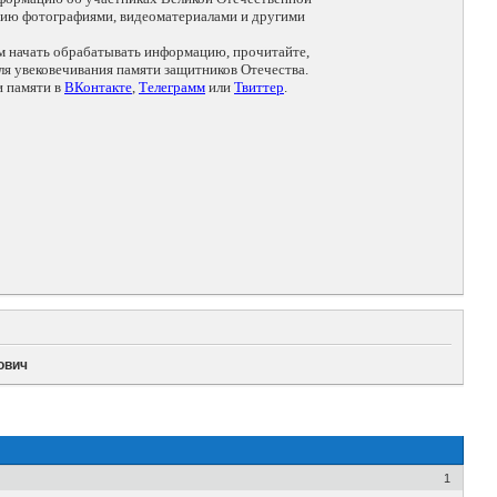
цию фотографиями, видеоматериалами и другими
ем начать обрабатывать информацию, прочитайте,
я увековечивания памяти защитников Отечества.
и памяти в
ВКонтакте
,
Телеграмм
или
Твиттер
.
ович
1