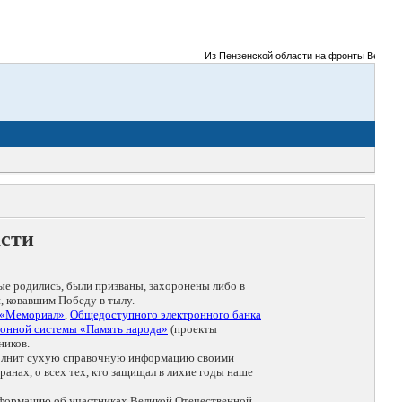
Из Пензенской области на фронты Великой Оте
асти
ые родились, были призваны, захоронены либо в
, ковавшим Победу в тылу.
 «Мемориал»
,
Общедоступного электронного банка
онной системы «Память народа»
(проекты
ников.
дополнит сухую справочную информацию своими
анах, о всех тех, кто защищал в лихие годы наше
нформацию об участниках Великой Отечественной