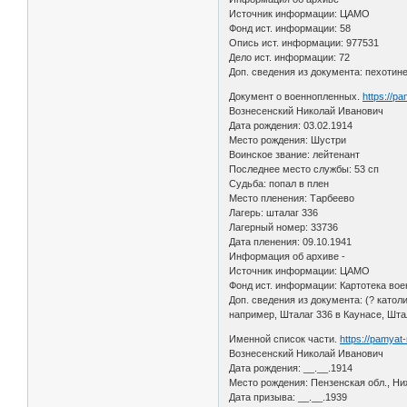
Источник информации: ЦАМО
Фонд ист. информации: 58
Опись ист. информации: 977531
Дело ист. информации: 72
Доп. сведения из документа: пехотине
Документ о военнопленных.
https://p
Вознесенский Николай Иванович
Дата рождения: 03.02.1914
Место рождения: Шустри
Воинское звание: лейтенант
Последнее место службы: 53 сп
Судьба: попал в плен
Место пленения: Тарбеево
Лагерь: шталаг 336
Лагерный номер: 33736
Дата пленения: 09.10.1941
Информация об архиве -
Источник информации: ЦАМО
Фонд ист. информации: Картотека во
Доп. сведения из документа: (? като
например, Шталаг 336 в Каунасе, Шта
Именной список части.
https://pamyat
Вознесенский Николай Иванович
Дата рождения: __.__.1914
Место рождения: Пензенская обл., Ни
Дата призыва: __.__.1939