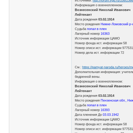
Источники:
http://forum.vgd.ru/108/236
Информация о военнопленном:
Вознесенский Николай Иванович
Лейтенант
Дата рождения
03.02.1914
Место рождения
Нижне-Ломовский р-н
Судьба
попал в плен
Лагерный номер
16363
Источник информации ЦАМО
Номер фонда ист. информации 58
Номер описи ист. информации 97753
Номер дела ист. информации 72
См.:
https://pamyat-naroda.ru/heroes/
Дополнительная информация: учитель,
бедренной вены.
Информация о военнопленном:
Вознесенский Николай Иванович
Лейтенант
Дата рождения
03.02.1914
Место рождения
Пензенская обл., Ни
Судьба
попал в плен
Лагерный номер
16393
Дата пленения До
03.03.1942
Источник информации ЦАМО
Номер фонда ист. информации 58
Номер описи ист. информации 97753