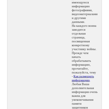
имеющуюся
информацию
фотографиями,
видеоматериалами
и другими
данными.
На каждого воина
заводится
отдельная
страница,
посвященная
конкретному
участнику войны.
Прежде чем
начать
обрабатывать
информацию,
прочитайте,
пожалуйста, тему
-
Как размещать
информацию
.
Любая Ваша
дополнительная
информация очень
важна для
увековечивания
памяти
защитников