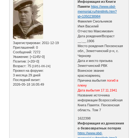
Информация из Книги
Памяти
https://www.obd-
memorial.ru/html/info.htm?
id=1050238984
Фамилия Смольников
Имя Василий
Отчество Максимович
Дата рождения/Возраст
__.__.1906
Зарегистрирован
: 2011-12-19
Место рождения Пензенская
Приглашений:
0
обл., Земетчинский р-н, с.
Сообщений:
7272
Чернояр
Уважение:
[+1145/-0]
Дата и место призыва
Позитив:
[+20/-0]
Земетчинский РВК
Возраст:
75
[1951-06-24]
Провел на форуме:
Воинское звание
3 месяца 29 дней
красноармеец
Последний визит:
Причина выбытия
погиб в
2026-05-18 16:05:49
плену
Дата выбытия 17.11.1941
Название источника
информации Всероссийская
Книга Памяти. Пензенская
область. Том 7
1622398
Информация из донесения
о безвозвратных потерях
https://www.obd-
memorial.ru/html/info.htm?