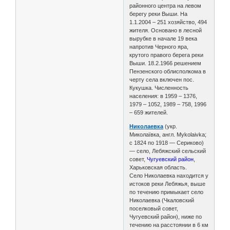
районного центра на левом
берегу реки Выши. На
1.1.2004 – 251 хозяйство, 494
жителя. Основано в лесной
вырубке в начале 19 века
напротив Черного яра,
крутого правого берега реки
Выши. 18.2.1966 решением
Пензенского облисполкома в
черту села включен пос.
Кукушка. Численность
населения: в 1959 – 1376,
1979 – 1052, 1989 – 758, 1996
– 659 жителей.
Николаевка
(укр.
Миколаївка, англ. Mykolaivka;
с 1824 по 1918 — Сериково)
— село, Лебяжский сельский
совет,
Чугуевский район
,
Харьковская область.
Село Николаевка находится у
истоков реки Лебяжья, выше
по течению примыкает село
Николаевка (Чкаловский
поселковый совет,
Чугуевский район), ниже по
течению на расстоянии в 6 км