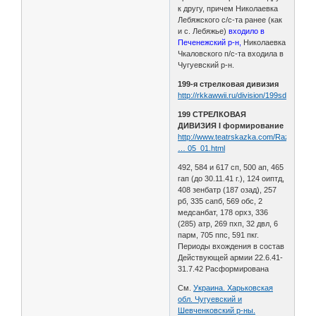
к другу, причем Николаевка
Лебяжского с/с-та ранее (как
и с. Лебяжье)
входило в
Печенежский р-н,
Николаевка
Чкаловского п/с-та входила в
Чугуевский р-н.
199-я стрелковая дивизия
http://rkkawwii.ru/division/199sdf1
199 СТРЕЛКОВАЯ
ДИВИЗИЯ I формирование
http://www.teatrskazka.com/Raznoe/Pe
… 05_01.html
492, 584 и 617 сп, 500 ап, 465
гап (до 30.11.41 г.), 124 оиптд,
408 зенбатр (187 озад), 257
рб, 335 сапб, 569 обс, 2
медсанбат, 178 орхз, 336
(285) атр, 269 пхп, 32 двл, 6
парм, 705 ппс, 591 пкг.
Периоды вхождения в состав
Действующей армии 22.6.41-
31.7.42 Расформирована
См.
Украина. Харьковская
обл. Чугуевский и
Шевченковский р-ны.