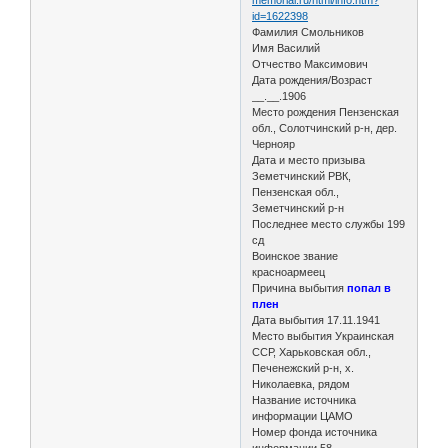
id=1622398
Фамилия Смольников
Имя Василий
Отчество Максимович
Дата рождения/Возраст
__.__.1906
Место рождения Пензенская
обл., Солотчинский р-н, дер.
Чернояр
Дата и место призыва
Земетчинский РВК,
Пензенская обл.,
Земетчинский р-н
Последнее место службы 199
сд
Воинское звание
красноармеец
Причина выбытия
попал в
плен
Дата выбытия 17.11.1941
Место выбытия Украинская
ССР, Харьковская обл.,
Печенежский р-н, х.
Николаевка, рядом
Название источника
информации ЦАМО
Номер фонда источника
информации 58