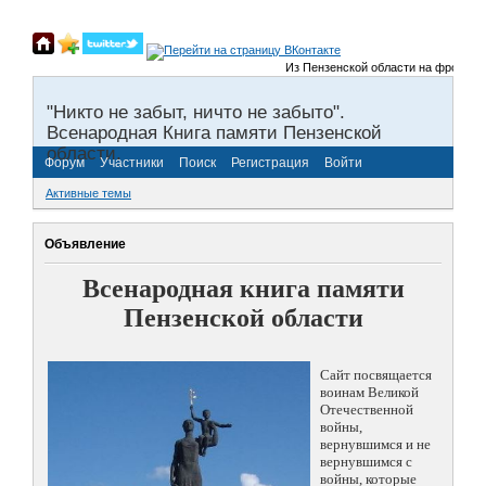
Из Пензенской области на фронты Вел
"Никто не забыт, ничто не забыто".
Всенародная Книга памяти Пензенской
области.
Форум
Участники
Поиск
Регистрация
Войти
Активные темы
Объявление
Всенародная книга памяти
Пензенской области
Сайт посвящается
воинам Великой
Отечественной
войны,
вернувшимся и не
вернувшимся с
войны, которые