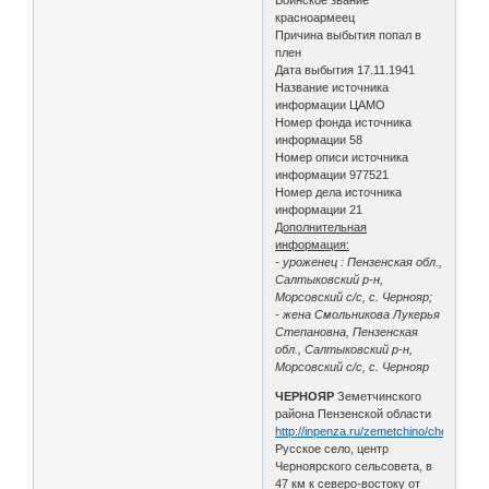
красноармеец
Причина выбытия попал в
плен
Дата выбытия 17.11.1941
Название источника
информации ЦАМО
Номер фонда источника
информации 58
Номер описи источника
информации 977521
Номер дела источника
информации 21
Дополнительная
информация:
- уроженец : Пензенская обл.,
Салтыковский р-н,
Морсовский с/с, с. Чернояр;
- жена Смольникова Лукерья
Степановна, Пензенская
обл., Салтыковский р-н,
Морсовский с/с, с. Чернояр
ЧЕРНОЯР
Земетчинского
района Пензенской области
http://inpenza.ru/zemetchino/chernoyar.
Русское село, центр
Черноярского сельсовета, в
47 км к северо-востоку от