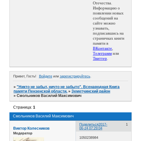
Отечества.
Информацию о
появлении новых
сообщений на
сайте можно
узнавать,
подписавшись на
страничках книги
памяти в
ВКонтакте
,
Телеграмм
или
Твиттер
.
Привет, Гость!
Войдите
или
зарегистрируйтесь
.
»
"Никто не забыт, ничто не забыто". Всенародная Книга
памяти Пензенской области.
»
Земетчинский район
»
Смольников Василий Максимович
Страница:
1
Смольников Василий Максимович
Поделиться
2017-
1
Виктор Колесников
06-24 07:29:04
Модератор
1050238984