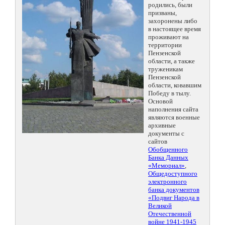
родились, были
призваны,
захоронены либо
в настоящее время
проживают на
территории
Пензенской
области, а также
труженикам
Пензенской
области, ковавшим
Победу в тылу.
Основой
наполнения сайта
являются военные
архивные
документы с
сайтов
Обобщенного
Банка Данных
«Мемориал»
,
Общедоступного
электронного
банка документов
«Подвиг Народа в
Великой
Отечественной
войне 1941-1945