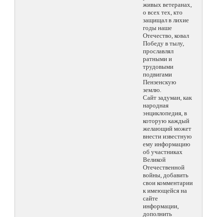
живых ветеранах,
о всех тех, кто
защищал в лихие
годы наше
Отечество, ковал
Победу в тылу,
прославлял
ратными и
трудовыми
подвигами
Пензенскую
землю.
Сайт задуман, как
народная
энциклопедия, в
которую каждый
желающий может
внести известную
ему информацию
об участниках
Великой
Отечественной
войны, добавить
свои комментарии
к имеющейся на
сайте
информации,
дополнить