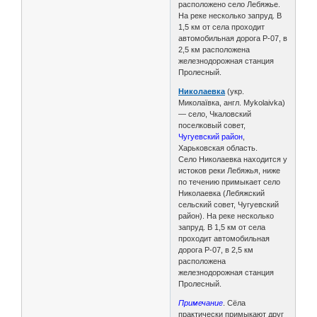
расположено село Лебяжье.
На реке несколько запруд. В
1,5 км от села проходит
автомобильная дорога Р-07, в
2,5 км расположена
железнодорожная станция
Пролесный.
Николаевка
(укр.
Миколаївка, англ. Mykolaivka)
— село, Чкаловский
поселковый совет,
Чугуевский район
,
Харьковская область.
Село Николаевка находится у
истоков реки Лебяжья, ниже
по течению примыкает село
Николаевка (Лебяжский
сельский совет, Чугуевский
район). На реке несколько
запруд. В 1,5 км от села
проходит автомобильная
дорога Р-07, в 2,5 км
расположена
железнодорожная станция
Пролесный.
Примечание
. Сёла
практически примыкают друг