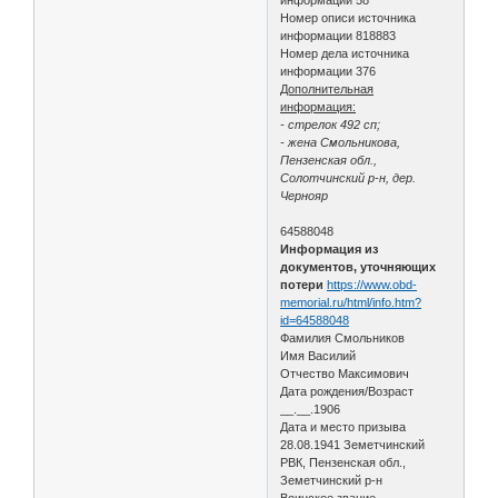
Номер описи источника
информации 818883
Номер дела источника
информации 376
Дополнительная
информация:
- стрелок 492 сп;
- жена Смольникова,
Пензенская обл.,
Солотчинский р-н, дер.
Чернояр
64588048
Информация из
документов, уточняющих
потери
https://www.obd-
memorial.ru/html/info.htm?
id=64588048
Фамилия Смольников
Имя Василий
Отчество Максимович
Дата рождения/Возраст
__.__.1906
Дата и место призыва
28.08.1941 Земетчинский
РВК, Пензенская обл.,
Земетчинский р-н
Воинское звание