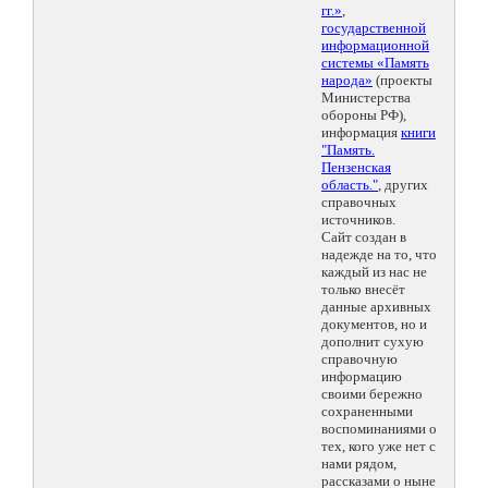
гг.»
,
государственной
информационной
системы «Память
народа»
(проекты
Министерства
обороны РФ),
информация
книги
"Память.
Пензенская
область."
, других
справочных
источников.
Сайт создан в
надежде на то, что
каждый из нас не
только внесёт
данные архивных
документов, но и
дополнит сухую
справочную
информацию
своими бережно
сохраненными
воспоминаниями о
тех, кого уже нет с
нами рядом,
рассказами о ныне