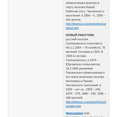
облисполкома включен в
черту поселка Новый
Работник (см.). Численность
населения: в 1859 – 6, 1959 –
441 житель.
http://inpenza.ru/zemetchino/settlements
joined.php
НОВЫЙ РАБОТНИК
,
русский поселок
Салтыковского сельсовета.
На 1.1.2004 – 78 хозяйств, 78
жителей. Основан в 1920. В
1934 в составе
Салтыковского, в 1979 –
Юрсовского сельсоветов.
18.2.1966 решением
Пензенского облисполкома в
его черту включены поселки
Киселевка и Паново.
Численность населения: в
1934 – нет св., 1959 – 246,
1979 – 378, 1989 – 195, 1996 –
189 жителей.
http://inpenza.ru/zemetchino/settlements
existing.php
Николаевка
(укр.