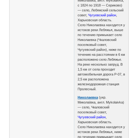
Миколаївка, англ. Mykolaivka;
с 1824 по 1918 — Сериково)
— село, Лебяжский сельский
совет,
Чугуевский район
,
Харьковская область.
Село Николаевка находится у
истоков реки Лебяжья, выше
по течению примыкает село
Николаевка (Чкаловский
поселковый совет,
Чугуевский район), ниже по
течению на расстоянии в 6 км
расположено село Лебяжье.
На реке несколько запруд. В
1,5 км от села проходит
автомобильная дорога Р-07, в
2,5 км расположена
железнодорожная станция
Пролесный.
Николаевка
(укр.
Миколаївка, англ. Mykolaivka)
— село, Чкаловский
поселковый совет,
Чугуевский район
,
Харьковская область.
Село Николаевка находится у
истоков реки Лебяжья, ниже
по течению примыкает село