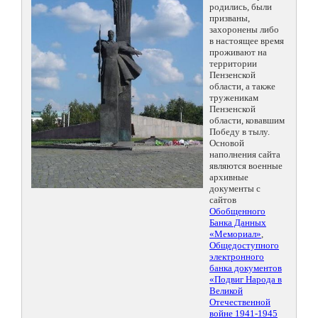
родились, были
призваны,
захоронены либо
в настоящее время
проживают на
территории
Пензенской
области, а также
труженикам
Пензенской
области, ковавшим
Победу в тылу.
Основой
наполнения сайта
являются военные
архивные
документы с
сайтов
Обобщенного
Банка Данных
«Мемориал»
,
Общедоступного
электронного
банка документов
«Подвиг Народа в
Великой
Отечественной
войне 1941-1945