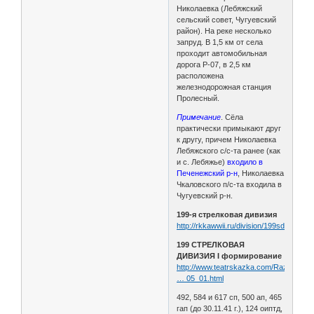
Николаевка (Лебяжский
сельский совет, Чугуевский
район). На реке несколько
запруд. В 1,5 км от села
проходит автомобильная
дорога Р-07, в 2,5 км
расположена
железнодорожная станция
Пролесный.
Примечание
. Сёла
практически примыкают друг
к другу, причем Николаевка
Лебяжского с/с-та ранее (как
и с. Лебяжье)
входило в
Печенежский р-н
, Николаевка
Чкаловского п/с-та входила в
Чугуевский р-н.
199-я стрелковая дивизия
http://rkkawwii.ru/division/199sdf1
199 СТРЕЛКОВАЯ
ДИВИЗИЯ I формирование
http://www.teatrskazka.com/Raznoe/Pe
… 05_01.html
492, 584 и 617 сп, 500 ап, 465
гап (до 30.11.41 г.), 124 оиптд,