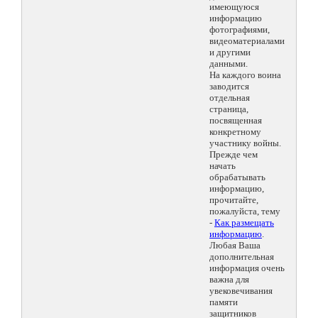
имеющуюся
информацию
фотографиями,
видеоматериалами
и другими
данными.
На каждого воина
заводится
отдельная
страница,
посвященная
конкретному
участнику войны.
Прежде чем
начать
обрабатывать
информацию,
прочитайте,
пожалуйста, тему
-
Как размещать
информацию
.
Любая Ваша
дополнительная
информация очень
важна для
увековечивания
памяти
защитников