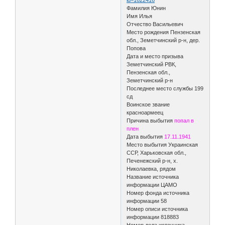
Фамилия Юнин
Имя Илья
Отчество Васильевич
Место рождения Пензенская
обл., Земетчинский р-н, дер.
Попова
Дата и место призыва
Земетчинский РВК,
Пензенская обл.,
Земетчинский р-н
Последнее место службы 199
сд
Воинское звание
красноармеец
Причина выбытия
попал в
плен
Дата выбытия
17.11.1941
Место выбытия Украинская
ССР, Харьковская обл.,
Печенежский р-н, х.
Николаевка, рядом
Название источника
информации ЦАМО
Номер фонда источника
информации 58
Номер описи источника
информации 818883
Номер дела источника