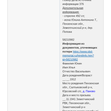
информации 376
Дополнительная
информация:
- стрелок 492 сп;
- жена Юнина Антонина Т.,
Пензенская обл.,
Земетчинский р-н, дер.
Попова
58210982
Информация из
документов, уточняющих
потери
https://www.obd-
memorial.ru/html/info.htm?
id=58210982
Фамилия Юнин
Имя Илья
Отчество Васильевич
Дата рождения/Возраст
__.__.1912
Место рождения Пензенская
обл., Салтыковский р-н,
Юрсовский с/с,
д. Паново
Дата и место призыва
__.11.1941 Земетчинский
РВК, Пензенская обл.,
Земетчинский р-н
Последнее место службы п/