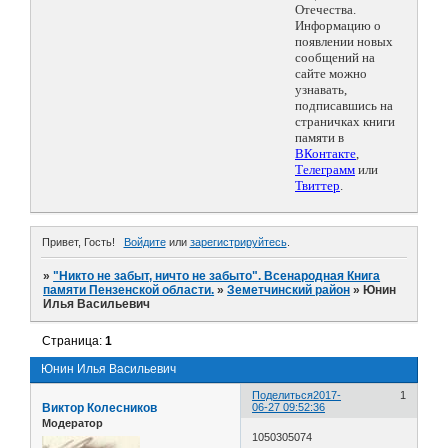
Отечества.
Информацию о
появлении новых
сообщений на
сайте можно
узнавать,
подписавшись на
страничках книги
памяти в
ВКонтакте
,
Телеграмм
или
Твиттер
.
Привет, Гость!
Войдите
или
зарегистрируйтесь
.
»
"Никто не забыт, ничто не забыто". Всенародная Книга
памяти Пензенской области.
»
Земетчинский район
»
Юнин
Илья Васильевич
Страница:
1
Юнин Илья Васильевич
Поделиться
2017-
1
Виктор Колесников
06-27 09:52:36
Модератор
1050305074