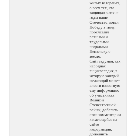
живых ветеранах,
о всех тех, кто
защищал в лихие
годы наше
Отечество, ковал
Победу в тылу,
прославлял
ратными и
трудовыми
подвигами
Пензенскую
землю.
Сайт задуман, как
народная
энциклопедия, в
которую каждый
желающий может
внести известную
ему информацию
об участниках
Великой
Отечественной
войны, добавить
свои комментарии
к имеющейся на
сайте
информации,
дополнить