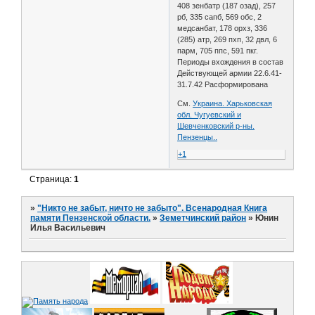
408 зенбатр (187 озад), 257
рб, 335 сапб, 569 обс, 2
медсанбат, 178 орхз, 336
(285) атр, 269 пхп, 32 двл, 6
парм, 705 ппс, 591 пкг.
Периоды вхождения в состав
Действующей армии 22.6.41-
31.7.42 Расформирована
См.
Украина. Харьковская
обл. Чугуевский и
Шевченковский р-ны.
Пензенцы..
+1
Страница:
1
»
"Никто не забыт, ничто не забыто". Всенародная Книга
памяти Пензенской области.
»
Земетчинский район
»
Юнин
Илья Васильевич