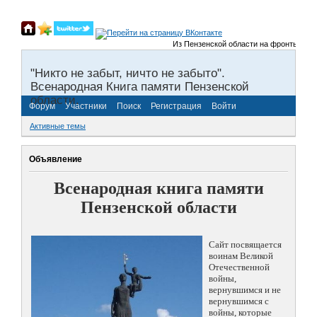
Из Пензенской области на фронты Великой
"Никто не забыт, ничто не забыто".
Всенародная Книга памяти Пензенской
области.
Форум
Участники
Поиск
Регистрация
Войти
Активные темы
Объявление
Всенародная книга памяти
Пензенской области
Сайт посвящается
воинам Великой
Отечественной
войны,
вернувшимся и не
вернувшимся с
войны, которые