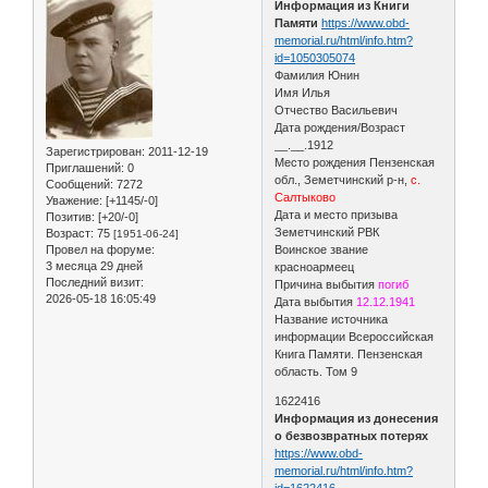
Информация из Книги
Памяти
https://www.obd-
memorial.ru/html/info.htm?
id=1050305074
Фамилия Юнин
Имя Илья
Отчество Васильевич
Дата рождения/Возраст
__.__.1912
Зарегистрирован
: 2011-12-19
Место рождения Пензенская
Приглашений:
0
обл., Земетчинский р-н,
с.
Сообщений:
7272
Салтыково
Уважение:
[+1145/-0]
Дата и место призыва
Позитив:
[+20/-0]
Земетчинский РВК
Возраст:
75
[1951-06-24]
Провел на форуме:
Воинское звание
3 месяца 29 дней
красноармеец
Последний визит:
Причина выбытия
погиб
2026-05-18 16:05:49
Дата выбытия
12.12.1941
Название источника
информации Всероссийская
Книга Памяти. Пензенская
область. Том 9
1622416
Информация из донесения
о безвозвратных потерях
https://www.obd-
memorial.ru/html/info.htm?
id=1622416