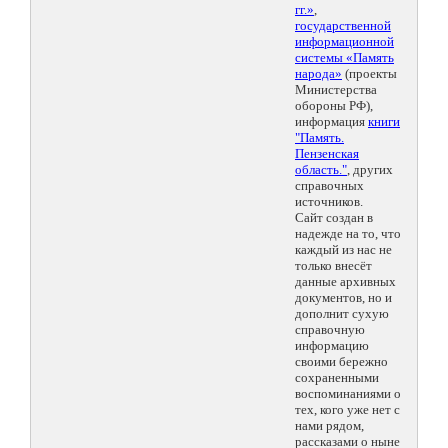
гг.»
,
государственной
информационной
системы «Память
народа»
(проекты
Министерства
обороны РФ),
информация
книги
"Память.
Пензенская
область."
, других
справочных
источников.
Сайт создан в
надежде на то, что
каждый из нас не
только внесёт
данные архивных
документов, но и
дополнит сухую
справочную
информацию
своими бережно
сохраненными
воспоминаниями о
тех, кого уже нет с
нами рядом,
рассказами о ныне