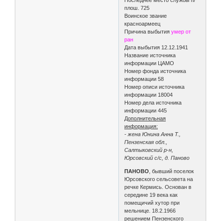
плош. 725
Воинское звание
красноармеец
Причина выбытия
умер от
ран
Дата выбытия 12.12.1941
Название источника
информации ЦАМО
Номер фонда источника
информации 58
Номер описи источника
информации 18004
Номер дела источника
информации 445
Дополнительная
информация:
- жена Юнина Анна Т.,
Пензенская обл.,
Салтыковский р-н,
Юрсовский с/с, д. Паново
ПАНОВО
, бывший поселок
Юрсовского сельсовета на
речке Кермись. Основан в
середине 19 века как
помещичий хутор при
мельнице. 18.2.1966
решением Пензенского