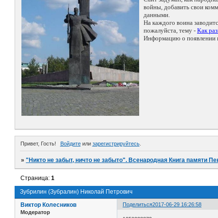
войны, добавить свои ко
данными.
На каждого воина заводит
пожалуйста, тему -
Как ра
Информацию о появлении н
Привет, Гость!
Войдите
или
зарегистрируйтесь
.
»
"Никто не забыт, ничто не забыто". Всенародная Книга памяти Пе
Страница:
1
Зубрилин (Зубралин) Николай Петрович
Виктор Колесников
Поделиться
2017-06-29 16:26:58
Модератор