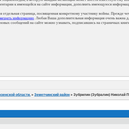
мментарии к имеющейся на сайте информации, дополнить имеющуюся информа
ся отдельная страница, посвященная конкретному участнику войны. Прежде ч
змещать информацию
. Любая Ваша дополнительная информация очень важна дл
овых сообщений на сайте можно узнавать, подписавшись на страничках книг
нзенской области.
»
Земетчинский район
»
Зубрилин (Зубралин) Николай 