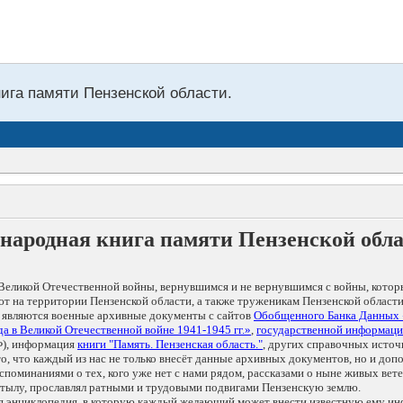
нига памяти Пензенской области.
народная книга памяти Пензенской обл
Великой Отечественной войны, вернувшимся и не вернувшимся с войны, котор
т на территории Пензенской области, а также труженикам Пензенской области
 являются военные архивные документы с сайтов
Обобщенного Банка Данных
а в Великой Отечественной войне 1941-1945 гг.»
,
государственной информаци
), информация
книги "Память. Пензенская область."
, других справочных источ
 то, что каждый из нас не только внесёт данные архивных документов, но и 
оминаниями о тех, кого уже нет с нами рядом, рассказами о ныне живых ветер
в тылу, прославлял ратными и трудовыми подвигами Пензенскую землю.
ая энциклопедия, в которую каждый желающий может внести известную ему и