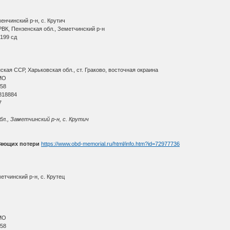
енчинский р-н, с. Крутич
ВК, Пензенская обл., Земетчинский р-н
199 сд
кая ССР, Харьковская обл., ст. Граково, восточная окраина
МО
 58
818884
7
бл., Заметчинский р-н, с. Крутич
няющих потери
https://www.obd-memorial.ru/html/info.htm?id=72977736
етчинский р-н, с. Крутец
МО
 58