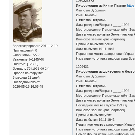
1050223372
Информация из Книги Памяти
https
Фамилия Зубрилин
Имя Николай
Отчество Петрович
Дата рождения/Возраст __.__.1904
Место рождения Пензенская обл., Зем
Дата и место призыва Земетчинский 
Воинское звание красноармеец
Причина выбытия погиб
Зарегистрирован
: 2011-12-19
Дата выбытия 19.11.1941
Приглашений:
0
Первичное место захоронения Украина
Сообщений:
7272
Название источника информации Всер
Уважение:
[+1145/-0]
Позитив:
[+20/-0]
1209431
Возраст:
75
[1951-06-24]
Информация из донесения о безво
Провел на форуме:
Фамилия Зубрилин
3 месяца 29 дней
Имя Николай
Последний визит:
Отчество Петрович
2026-05-18 16:05:49
Дата рождения/Возраст __.__.1904
Место рождения Пензенская обл., Зам
Дата и место призыва Земетчинский Р
Последнее место службы 199 сд
Воинское звание красноармеец
Причина выбытия убит
Дата выбытия 19.11.1941
Первичное место захоронения Украинск
Название источника информации ЦА
Номер фонда источника информации