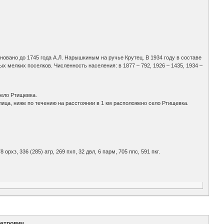
Основано до 1745 года А.Л. Нарышкиным на ручье Крутец. В 1934 году в составе
х мелких поселков. Численность населения: в 1877 – 792, 1926 – 1435, 1934 –
.
село Ртищевка.
лица, ниже по течению на расстоянии в 1 км расположено село Ртищевка.
8 орхз, 336 (285) атр, 269 пхп, 32 двл, 6 парм, 705 ппс, 591 пкг.
Петрович