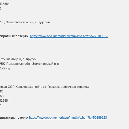
818884
2
бл., Заметчинский р-н, с. Крутич
звратных потерях
https://www.obd-memorial.ru/html/info.htm?id=50189317
етчинский р-н, с. Крутич
ВК, Пензенская обл., Земетчинский р-н
199 сд
кая ССР, Харьковская обл., ст. Граково, восточная окраина
МО
 58
818884
7
звратных потерях
https://www.obd-memorial.ru/html/info.htm?id=50189523