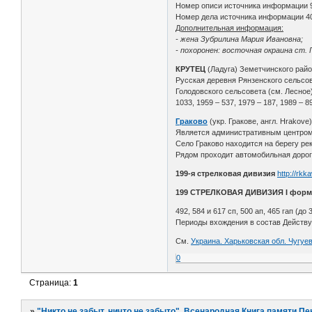
Номер описи источника информации 
Номер дела источника информации 4
Дополнительная информация:
- жена Зубрилина Мария Ивановна;
- похоронен: восточная окраина ст. 
КРУТЕЦ
(Ладуга) Земетчинского рай
Русская деревня Рянзенского сельсове
Голодовского сельсовета (см. Лесное)
1033, 1959 – 537, 1979 – 187, 1989 – 8
Граково
(укр. Гракове, англ. Hrakove
Является административным центром Г
Село Граково находится на берегу ре
Рядом проходит автомобильная дорога
199-я стрелковая дивизия
http://rkk
199 СТРЕЛКОВАЯ ДИВИЗИЯ I форм
492, 584 и 617 сп, 500 ап, 465 гап (до 
Периоды вхождения в состав Действу
См.
Украина. Харьковская обл. Чугуе
0
Страница:
1
»
"Никто не забыт, ничто не забыто". Всенародная Книга памяти Пе