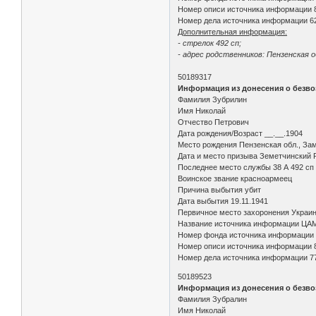
Номер описи источника информации 
Номер дела источника информации 6
Дополнительная информация:
- стрелок 492 сп;
- адрес родственников: Пензенская о
50189317
Информация из донесения о безво
Фамилия Зубрилин
Имя Николай
Отчество Петрович
Дата рождения/Возраст __.__.1904
Место рождения Пензенская обл., Зам
Дата и место призыва Земетчинский Р
Последнее место службы 38 А 492 сп 
Воинское звание красноармеец
Причина выбытия убит
Дата выбытия 19.11.1941
Первичное место захоронения Украинс
Название источника информации ЦА
Номер фонда источника информации
Номер описи источника информации 
Номер дела источника информации 7
50189523
Информация из донесения о безво
Фамилия Зубралин
Имя Николай