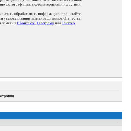
цию фотографиями, видеоматериалами и другими
ем начать обрабатывать информацию, прочитайте,
я увековечивания памяти защитников Отечества.
и памяти в
ВКонтакте
,
Телеграмм
или
Твиттер
.
Петрович
1