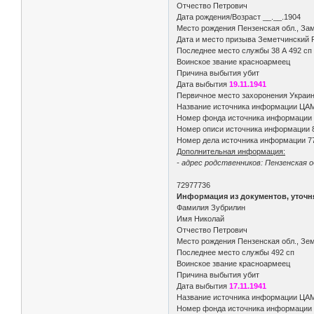
Отчество Петрович
Дата рождения/Возраст __.__.1904
Место рождения Пензенская обл., Зам
Дата и место призыва Земетчинский Р
Последнее место службы 38 А 492 сп 
Воинское звание красноармеец
Причина выбытия убит
Дата выбытия
19.11.1941
Первичное место захоронения Украинс
Название источника информации ЦА
Номер фонда источника информации
Номер описи источника информации 
Номер дела источника информации 7
Дополнительная информация:
- адрес родственников: Пензенская о
72977736
Информация из документов, уточ
Фамилия Зубрилин
Имя Николай
Отчество Петрович
Место рождения Пензенская обл., Зем
Последнее место службы 492 сп
Воинское звание красноармеец
Причина выбытия убит
Дата выбытия
17.11.1941
Название источника информации ЦА
Номер фонда источника информации