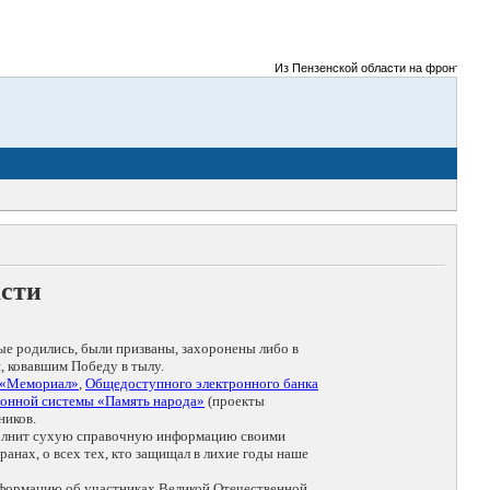
Из Пензенской области на фронты Велико
асти
ые родились, были призваны, захоронены либо в
, ковавшим Победу в тылу.
 «Мемориал»
,
Общедоступного электронного банка
онной системы «Память народа»
(проекты
ников.
дополнит сухую справочную информацию своими
анах, о всех тех, кто защищал в лихие годы наше
нформацию об участниках Великой Отечественной