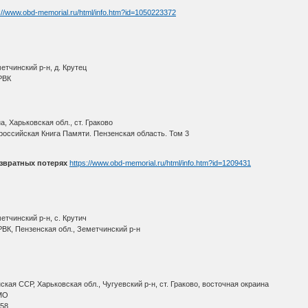
://www.obd-memorial.ru/html/info.htm?id=1050223372
етчинский р-н, д. Крутец
РВК
, Харьковская обл., ст. Граково
оссийская Книга Памяти. Пензенская область. Том 3
звратных потерях
https://www.obd-memorial.ru/html/info.htm?id=1209431
етчинский р-н, с. Крутич
ВК, Пензенская обл., Земетчинский р-н
ая ССР, Харьковская обл., Чугуевский р-н, ст. Граково, восточная окраина
МО
 58