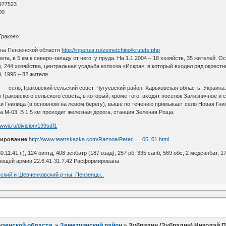
977523
00
Граково.
она Пензенской области
http://inpenza.ru/zemetchino/krutets.php
та, в 5 км к северо-западу от него, у пруда. На 1.1.2004 – 18 хозяйств, 35 жителей. 
, 244 хозяйства, центральная усадьба колхоза «Искра», в который входил ряд окрестны
9, 1996 – 82 жителя.
) — село, Граковский сельский совет, Чугуевский район, Харьковская область, Украина
раковского сельского совета, в который, кроме того, входят посёлок Зализничное и 
ки Гнилица (в основном на левом берегу), выше по течению примыкает село Новая Гни
 М-03. В 1,5 км проходит железная дорога, станция Зеленая Роща.
awwii.ru/division/199sdf1
ирование
http://www.teatrskazka.com/Raznoe/Perec … 05_01.html
30.11.41 г.), 124 оиптд, 408 зенбатр (187 озад), 257 рб, 335 сапб, 569 обс, 2 медсанбат, 17
ющей армии 22.6.41-31.7.42 Расформирована
вский и Шевченковский р-ны. Пензенцы..
нзенской области.
»
Земетчинский район
»
Зубрилин (Зубралин) Николай 