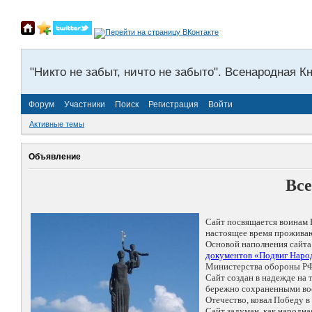
"Никто не забыт, ничто не забыто". Всенародная К
Форум
Участники
Поиск
Регистрация
Войти
Активные темы
Объявление
Все
Сайт посвящается воинам 
настоящее время проживаю
Основой наполнения сайта
документов «Подвиг Народ
Министерства обороны РФ
Сайт создан в надежде на
бережно сохраненными восп
Отечество, ковал Победу 
Сайт задуман, как народн