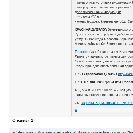
Номер описи источника информации 
Номер дела источника информации 3
Дополнительная информация:
- стрелок 492 сп;
- жена Пешкова, Пензенская обл., Са
КРАСНАЯ ДУБРАВА
Земетчинского 
Русское село, центр Краснодубравско
уезда. С 1928 года в составе Керенс
Армия», «Дружный». Численность насел
Граково
(укр. Гракове, англ. Hrakove
Является административным центром Г
Село Граково находится на берегу ре
Рядом проходит автомобильная дорога
199-я стрелковая дивизия
http://rkk
199 СТРЕЛКОВАЯ ДИВИЗИЯ I форм
492, 584 и 617 сп, 500 ап, 465 гап (до 
Периоды вхождения в состав Действу
См.
Украина. Харьковская обл. Чугуе
0
Страница:
1
»
"Никто не забыт, ничто не забыто". Всенародная Книга памяти Пе