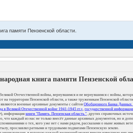
нига памяти Пензенской области.
народная книга памяти Пензенской обл
Великой Отечественной войны, вернувшимся и не вернувшимся с войны, котор
т на территории Пензенской области, а также труженикам Пензенской области
 являются военные архивные документы с сайтов
Обобщенного Банка Данных
а в Великой Отечественной войне 1941-1945 гг.»
,
государственной информаци
), информация
книги "Память. Пензенская область."
, других справочных источ
 то, что каждый из нас не только внесёт данные архивных документов, но и 
оминаниями о тех, кого уже нет с нами рядом, рассказами о ныне живых ветер
в тылу, прославлял ратными и трудовыми подвигами Пензенскую землю.
ая энциклопедия, в которую каждый желающий может внести известную ему и