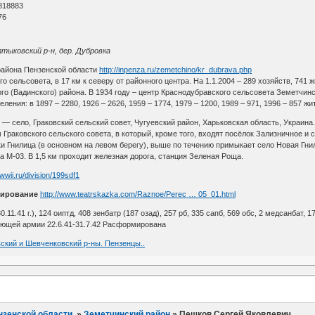
818883
76
лтыковский р-н, дер. Дубровка
района Пензенской области
http://inpenza.ru/zemetchino/kr_dubrava.php
го сельсовета, в 17 км к северу от районного центра. На 1.1.2004 – 289 хозяйств, 7
кого (Вадинского) района. В 1934 году – центр Краснодубравского сельсовета Земетчи
ения: в 1897 – 2280, 1926 – 2626, 1959 – 1774, 1979 – 1200, 1989 – 971, 1996 – 857 жи
) — село, Граковский сельский совет, Чугуевский район, Харьковская область, Украина
раковского сельского совета, в который, кроме того, входят посёлок Зализничное и 
ки Гнилица (в основном на левом берегу), выше по течению примыкает село Новая Гни
 М-03. В 1,5 км проходит железная дорога, станция Зеленая Роща.
awwii.ru/division/199sdf1
ирование
http://www.teatrskazka.com/Raznoe/Perec … 05_01.html
30.11.41 г.), 124 оиптд, 408 зенбатр (187 озад), 257 рб, 335 сапб, 569 обс, 2 медсанбат, 17
ющей армии 22.6.41-31.7.42 Расформирована
вский и Шевченковский р-ны. Пензенцы..
нзенской области.
»
Земетчинский район
»
Пешков Сергей Яковлевич