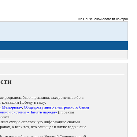
Из Пензенской области на фронты Вели
асти
ые родились, были призваны, захоронены либо в
, ковавшим Победу в тылу.
 «Мемориал»
,
Общедоступного электронного банка
онной системы «Память народа»
(проекты
ников.
дополнит сухую справочную информацию своими
анах, о всех тех, кто защищал в лихие годы наше
нформацию об участниках Великой Отечественной