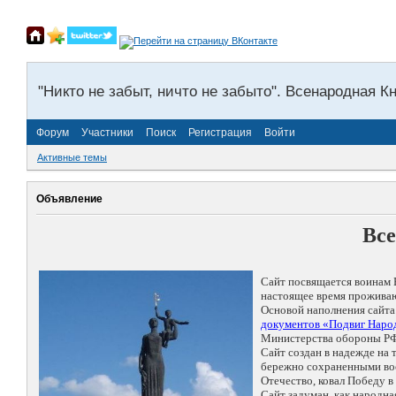
"Никто не забыт, ничто не забыто". Всенародная К
Форум
Участники
Поиск
Регистрация
Войти
Активные темы
Объявление
Все
Сайт посвящается воинам 
настоящее время проживаю
Основой наполнения сайта
документов «Подвиг Народ
Министерства обороны РФ
Сайт создан в надежде на
бережно сохраненными восп
Отечество, ковал Победу 
Сайт задуман, как народн