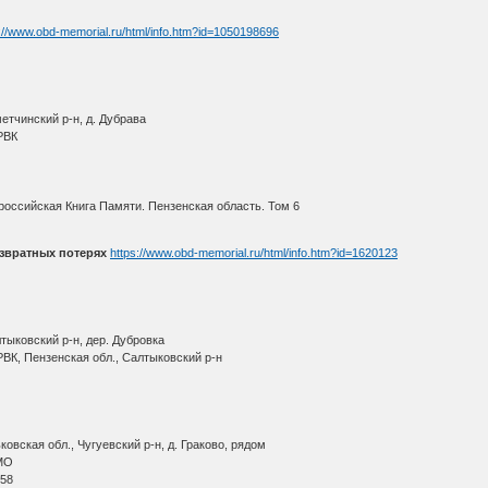
://www.obd-memorial.ru/html/info.htm?id=1050198696
етчинский р-н, д. Дубрава
РВК
оссийская Книга Памяти. Пензенская область. Том 6
звратных потерях
https://www.obd-memorial.ru/html/info.htm?id=1620123
тыковский р-н, дер. Дубровка
ВК, Пензенская обл., Салтыковский р-н
вская обл., Чугуевский р-н, д. Граково, рядом
МО
 58