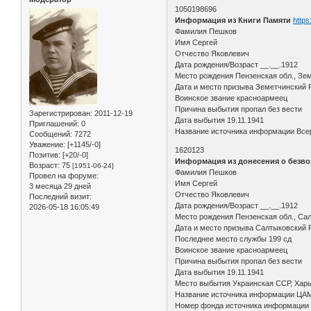
1050198696
Информация из Книги Памяти
https
Фамилия Пешков
Имя Сергей
Отчество Яковлевич
Дата рождения/Возраст __.__.1912
Место рождения Пензенская обл., Зем
Дата и место призыва Земетчинский 
Воинское звание красноармеец
Причина выбытия пропал без вести
Зарегистрирован
: 2011-12-19
Дата выбытия 19.11.1941
Приглашений:
0
Название источника информации Всер
Сообщений:
7272
Уважение:
[+1145/-0]
1620123
Позитив:
[+20/-0]
Информация из донесения о безво
Возраст:
75
[1951-06-24]
Фамилия Пешков
Провел на форуме:
Имя Сергей
3 месяца 29 дней
Отчество Яковлевич
Последний визит:
Дата рождения/Возраст __.__.1912
2026-05-18 16:05:49
Место рождения Пензенская обл., Сал
Дата и место призыва Салтыковский Р
Последнее место службы 199 сд
Воинское звание красноармеец
Причина выбытия пропал без вести
Дата выбытия 19.11.1941
Место выбытия Украинская ССР, Харько
Название источника информации ЦА
Номер фонда источника информации