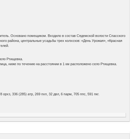
41 житель. Основано помещиком. Входило в состав Сядемской волости Спасского
нского района, центральные усадьбы трех колхозов: «День Урожая», «Красная
телей.
.
село Ртищевка.
лица, ниже по течению на расстоянии в 1 км расположено село Ртищевка.
8 орхз, 336 (285) атр, 269 пхп, 32 двл, 6 парм, 705 ппс, 591 пкг.