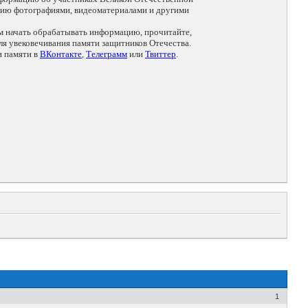
цию фотографиями, видеоматериалами и другими
ем начать обрабатывать информацию, прочитайте,
я увековечивания памяти защитников Отечества.
и памяти в
ВКонтакте
,
Телеграмм
или
Твиттер
.
1