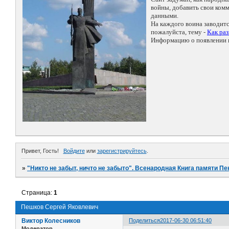
войны, добавить свои ко
данными.
На каждого воина заводит
пожалуйста, тему -
Как ра
Информацию о появлении н
Привет, Гость!
Войдите
или
зарегистрируйтесь
.
»
"Никто не забыт, ничто не забыто". Всенародная Книга памяти Пе
Страница:
1
Пешков Сергей Яковлевич
Виктор Колесников
Поделиться
2017-06-30 06:51:40
Модератор