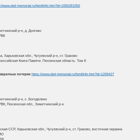
://www.obd-memorial.ru/html/info.htm?id=1050281050
етчинский р-н, д. Долгово
РВК
 Харьковская обл., Чугуевский р-н, ст. Граково
оссийская Книга Памяти. Пензенская область. Том 8
звратных потерях
https://www.obd-memorial.ru/html/info.htm?id=1209427
етчинский р-н, с. Богоделино
ВК, Пензенская обл., Земетчинский р-н
ая ССР, Харьковская обл., Чугуевский р-н, ст. Граково, восточная окраина
МО
 58