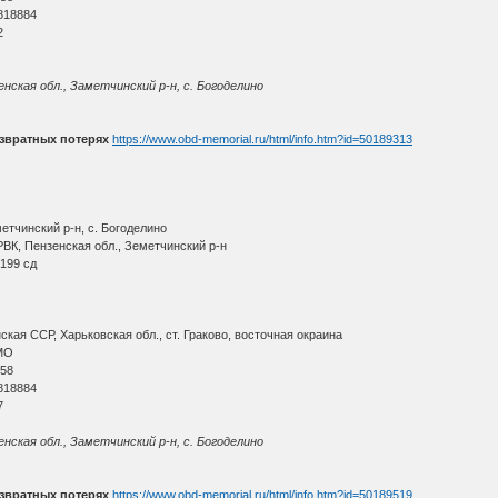
818884
2
енская обл., Заметчинский р-н, с. Богоделино
звратных потерях
https://www.obd-memorial.ru/html/info.htm?id=50189313
етчинский р-н, с. Богоделино
ВК, Пензенская обл., Земетчинский р-н
199 сд
кая ССР, Харьковская обл., ст. Граково, восточная окраина
МО
 58
818884
7
енская обл., Заметчинский р-н, с. Богоделино
звратных потерях
https://www.obd-memorial.ru/html/info.htm?id=50189519