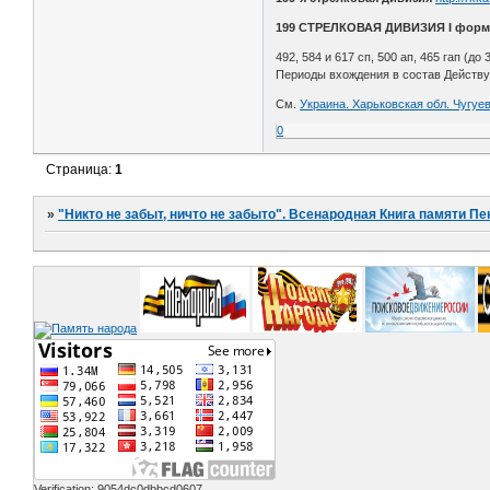
199 СТРЕЛКОВАЯ ДИВИЗИЯ I форм
492, 584 и 617 сп, 500 ап, 465 гап (до 
Периоды вхождения в состав Действу
См.
Украина. Харьковская обл. Чугуе
0
Страница:
1
»
"Никто не забыт, ничто не забыто". Всенародная Книга памяти Пе
Verification: 9054dc0dbbcd0607