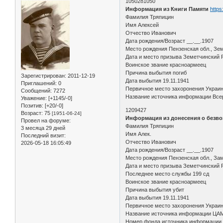
1050281050
Информация из Книги Памяти
https
Фамилия Тряпицин
Имя Алексей
Отчество Иванович
Дата рождения/Возраст __.__.1907
Место рождения Пензенская обл., Зем
Дата и место призыва Земетчинский 
Воинское звание красноармеец
Причина выбытия погиб
Зарегистрирован
: 2011-12-19
Дата выбытия 19.11.1941
Приглашений:
0
Первичное место захоронения Украина,
Сообщений:
7272
Название источника информации Всер
Уважение:
[+1145/-0]
Позитив:
[+20/-0]
1209427
Возраст:
75
[1951-06-24]
Информация из донесения о безво
Провел на форуме:
Фамилия Тряпицин
3 месяца 29 дней
Имя Алек.
Последний визит:
Отчество Иванович
2026-05-18 16:05:49
Дата рождения/Возраст __.__.1907
Место рождения Пензенская обл., Зам
Дата и место призыва Земетчинский Р
Последнее место службы 199 сд
Воинское звание красноармеец
Причина выбытия убит
Дата выбытия 19.11.1941
Первичное место захоронения Украинск
Название источника информации ЦА
Номер фонда источника информации