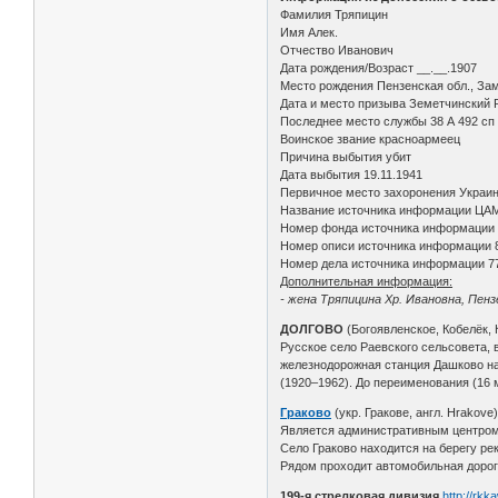
Фамилия Тряпицин
Имя Алек.
Отчество Иванович
Дата рождения/Возраст __.__.1907
Место рождения Пензенская обл., Зам
Дата и место призыва Земетчинский Р
Последнее место службы 38 А 492 сп 
Воинское звание красноармеец
Причина выбытия убит
Дата выбытия 19.11.1941
Первичное место захоронения Украинс
Название источника информации ЦА
Номер фонда источника информации
Номер описи источника информации 
Номер дела источника информации 7
Дополнительная информация:
- жена Тряпицина Хр. Ивановна, Пенз
ДОЛГОВО
(Богоявленское, Кобелёк,
Русское село Раевского сельсовета, в
железнодорожная станция Дашково на 
(1920–1962). До переименования (16 м
Граково
(укр. Гракове, англ. Hrakove
Является административным центром Г
Село Граково находится на берегу ре
Рядом проходит автомобильная дорога
199-я стрелковая дивизия
http://rkk