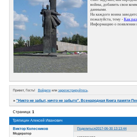
войны, добавить свои ко
данными.
На каждого воина заводит
пожалуйста, тему -
Как ра
Информацию о появлении н
Привет, Гость!
Войдите
или
зарегистрируйтесь
.
»
"Никто не забыт, ничто не забыто". Всенародная Книга памяти Пе
Страница:
1
Тряпицин Алексей Иванович
Виктор Колесников
Поделиться
2017-06-30 13:13:44
Модератор