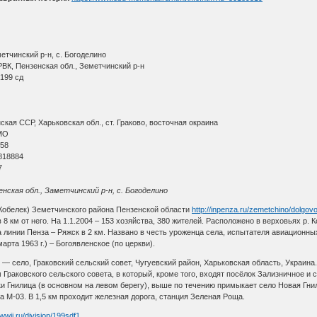
етчинский р-н, с. Богоделино
ВК, Пензенская обл., Земетчинский р-н
199 сд
кая ССР, Харьковская обл., ст. Граково, восточная окраина
МО
 58
818884
7
енская обл., Заметчинский р-н, с. Богоделино
 Кобелек) Земетчинского района Пензенской области
http://inpenza.ru/zemetchino/dolgov
 8 км от него. На 1.1.2004 – 153 хозяйства, 380 жителей. Расположено в верховьях р. К
линии Пенза – Ряжск в 2 км. Названо в честь уроженца села, испытателя авиационны
арта 1963 г.) – Богоявленское (по церкви).
) — село, Граковский сельский совет, Чугуевский район, Харьковская область, Украина
раковского сельского совета, в который, кроме того, входят посёлок Зализничное и 
ки Гнилица (в основном на левом берегу), выше по течению примыкает село Новая Гни
 М-03. В 1,5 км проходит железная дорога, станция Зеленая Роща.
awwii.ru/division/199sdf1