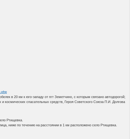
o.php
обелек в 20 км к юго-западу от пгт Земетчино, с которым связано автодорогой;
х и космических спасательных средств, Героя Советского Союза П.И. Долгова
.
село Ртищевка.
лица, ниже по течению на расстоянии в 1 км расположено село Ртищевка.