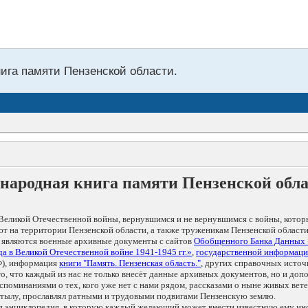
нига памяти Пензенской области.
народная книга памяти Пензенской обл
Великой Отечественной войны, вернувшимся и не вернувшимся с войны, котор
т на территории Пензенской области, а также труженикам Пензенской области
 являются военные архивные документы с сайтов
Обобщенного Банка Данных
а в Великой Отечественной войне 1941-1945 гг.»
,
государственной информаци
), информация
книги "Память. Пензенская область."
, других справочных источ
 то, что каждый из нас не только внесёт данные архивных документов, но и 
оминаниями о тех, кого уже нет с нами рядом, рассказами о ныне живых ветер
в тылу, прославлял ратными и трудовыми подвигами Пензенскую землю.
ая энциклопедия, в которую каждый желающий может внести известную ему и