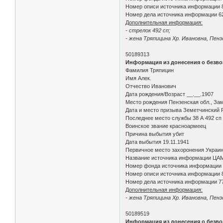
Номер описи источника информации 
Номер дела источника информации 6
Дополнительная информация:
- стрелок 492 сп;
- жена Тряпицина Хр. Ивановна, Пенз
50189313
Информация из донесения о безво
Фамилия Тряпицин
Имя Алек.
Отчество Иванович
Дата рождения/Возраст __.__.1907
Место рождения Пензенская обл., Зам
Дата и место призыва Земетчинский Р
Последнее место службы 38 А 492 сп 
Воинское звание красноармеец
Причина выбытия убит
Дата выбытия 19.11.1941
Первичное место захоронения Украинс
Название источника информации ЦА
Номер фонда источника информации
Номер описи источника информации 
Номер дела источника информации 7
Дополнительная информация:
- жена Тряпицина Хр. Ивановна, Пенз
50189519
Информация из донесения о безво