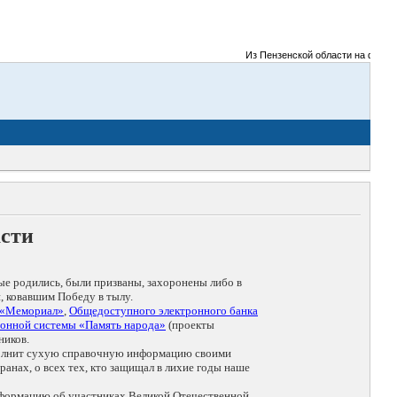
Из Пензенской области на фронты В
асти
ые родились, были призваны, захоронены либо в
, ковавшим Победу в тылу.
 «Мемориал»
,
Общедоступного электронного банка
онной системы «Память народа»
(проекты
ников.
дополнит сухую справочную информацию своими
анах, о всех тех, кто защищал в лихие годы наше
нформацию об участниках Великой Отечественной