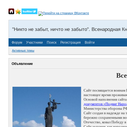
"Никто не забыт, ничто не забыто". Всенародная К
Форум
Участники
Поиск
Регистрация
Войти
Активные темы
Объявление
Все
Сайт посвящается воинам 
настоящее время проживаю
Основой наполнения сайта
документов «Подвиг Народ
Министерства обороны РФ
Сайт создан в надежде на
бережно сохраненными восп
Отечество, ковал Победу 
Сайт задуман, как народн