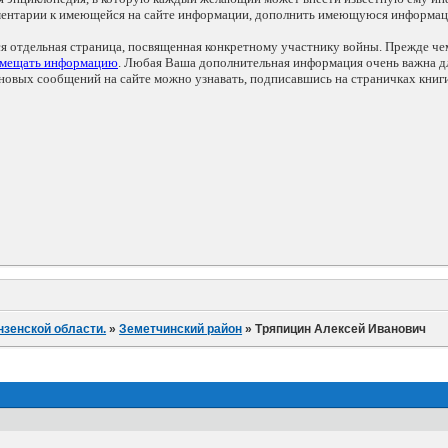
мментарии к имеющейся на сайте информации, дополнить имеющуюся информа
ся отдельная страница, посвященная конкретному участнику войны. Прежде ч
змещать информацию
. Любая Ваша дополнительная информация очень важна дл
овых сообщений на сайте можно узнавать, подписавшись на страничках книг
нзенской области.
»
Земетчинский район
»
Тряпицин Алексей Иванович