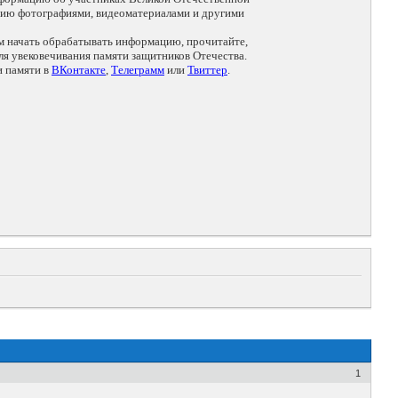
цию фотографиями, видеоматериалами и другими
ем начать обрабатывать информацию, прочитайте,
я увековечивания памяти защитников Отечества.
и памяти в
ВКонтакте
,
Телеграмм
или
Твиттер
.
1