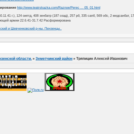
ирование
http://www.teatrskazka.com/Raznoe/Perec … 05_01.html
30.11.41 г.), 124 оиптд, 408 зенбатр (187 озад), 257 рб, 335 сапб, 569 обс, 2 медсанбат, 17
ющей армии 22.6.41-31.7.42 Расформирована
вский и Шевченковский р-ны. Пензенцы..
нзенской области.
»
Земетчинский район
»
Тряпицин Алексей Иванович