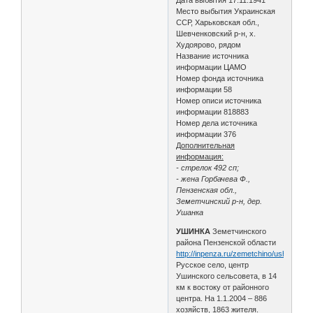
Место выбытия Украинская
ССР, Харьковская обл.,
Шевченковский р-н, х.
Худоярово, рядом
Название источника
информации ЦАМО
Номер фонда источника
информации 58
Номер описи источника
информации 818883
Номер дела источника
информации 376
Дополнительная
информация:
- стрелок 492 сп;
- жена Горбачева Ф.,
Пензенская обл.,
Земетчинский р-н, дер.
Ушанка
УШИНКА
Земетчинского
района Пензенской области
http://inpenza.ru/zemetchino/ushinka.ph
Русское село, центр
Ушинского сельсовета, в 14
км к востоку от районного
центра. На 1.1.2004 – 886
хозяйств, 1863 жителя.