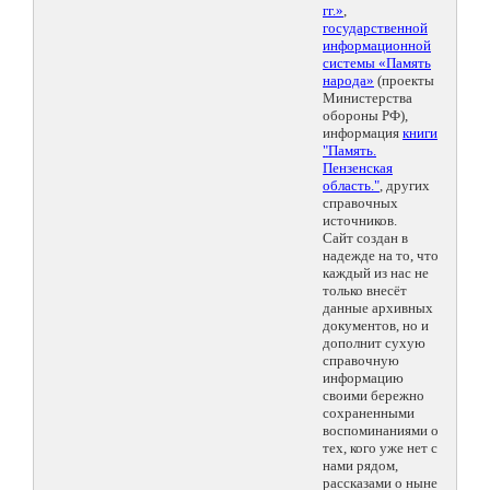
гг.»
,
государственной
информационной
системы «Память
народа»
(проекты
Министерства
обороны РФ),
информация
книги
"Память.
Пензенская
область."
, других
справочных
источников.
Сайт создан в
надежде на то, что
каждый из нас не
только внесёт
данные архивных
документов, но и
дополнит сухую
справочную
информацию
своими бережно
сохраненными
воспоминаниями о
тех, кого уже нет с
нами рядом,
рассказами о ныне