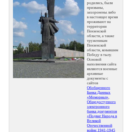
родились, были
призваны,
захоронены либо
в настоящее время
проживают на
территории
Пензенской
области, а также
труженикам
Пензенской
области, ковавшим
Победу в тылу.
Основой
наполнения сайта
являются военные
архивные
документы с
сайтов
Обобщенного
Банка Данных
«Мемориал»
,
Общедоступного
электронного
банка документов
«Подвиг Народа в
Великой
Отечественной
войне 1941-1945