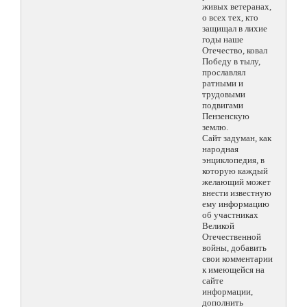
живых ветеранах,
о всех тех, кто
защищал в лихие
годы наше
Отечество, ковал
Победу в тылу,
прославлял
ратными и
трудовыми
подвигами
Пензенскую
землю.
Сайт задуман, как
народная
энциклопедия, в
которую каждый
желающий может
внести известную
ему информацию
об участниках
Великой
Отечественной
войны, добавить
свои комментарии
к имеющейся на
сайте
информации,
дополнить