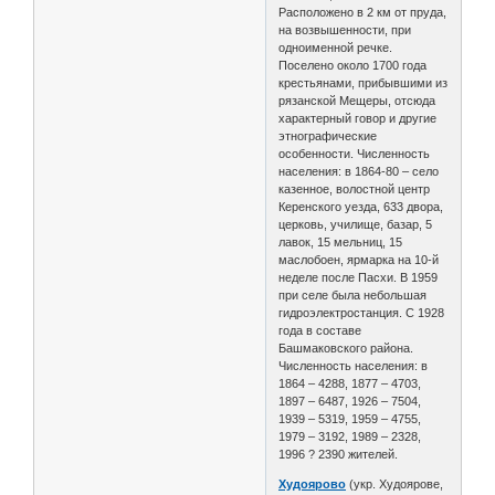
Расположено в 2 км от пруда,
на возвышенности, при
одноименной речке.
Поселено около 1700 года
крестьянами, прибывшими из
рязанской Мещеры, отсюда
характерный говор и другие
этнографические
особенности. Численность
населения: в 1864-80 – село
казенное, волостной центр
Керенского уезда, 633 двора,
церковь, училище, базар, 5
лавок, 15 мельниц, 15
маслобоен, ярмарка на 10-й
неделе после Пасхи. В 1959
при селе была небольшая
гидроэлектростанция. С 1928
года в составе
Башмаковского района.
Численность населения: в
1864 – 4288, 1877 – 4703,
1897 – 6487, 1926 – 7504,
1939 – 5319, 1959 – 4755,
1979 – 3192, 1989 – 2328,
1996 ? 2390 жителей.
Худоярово
(укр. Худоярове,