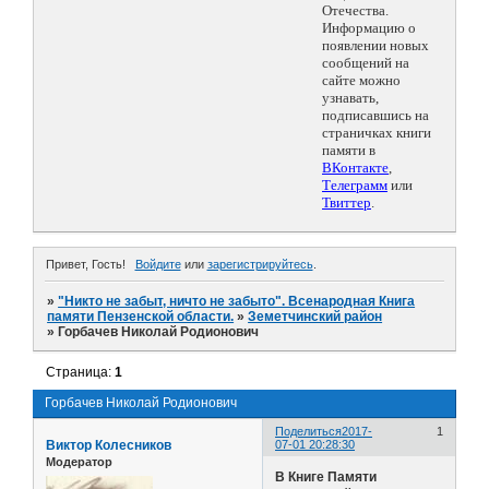
Отечества.
Информацию о
появлении новых
сообщений на
сайте можно
узнавать,
подписавшись на
страничках книги
памяти в
ВКонтакте
,
Телеграмм
или
Твиттер
.
Привет, Гость!
Войдите
или
зарегистрируйтесь
.
»
"Никто не забыт, ничто не забыто". Всенародная Книга
памяти Пензенской области.
»
Земетчинский район
»
Горбачев Николай Родионович
Страница:
1
Горбачев Николай Родионович
Поделиться
2017-
1
Виктор Колесников
07-01 20:28:30
Модератор
В Книге Памяти