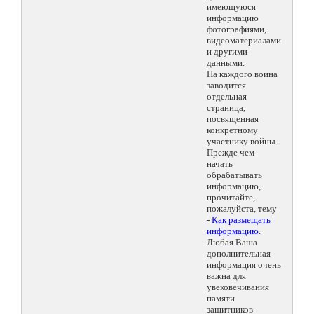
имеющуюся
информацию
фотографиями,
видеоматериалами
и другими
данными.
На каждого воина
заводится
отдельная
страница,
посвященная
конкретному
участнику войны.
Прежде чем
начать
обрабатывать
информацию,
прочитайте,
пожалуйста, тему
-
Как размещать
информацию
.
Любая Ваша
дополнительная
информация очень
важна для
увековечивания
памяти
защитников