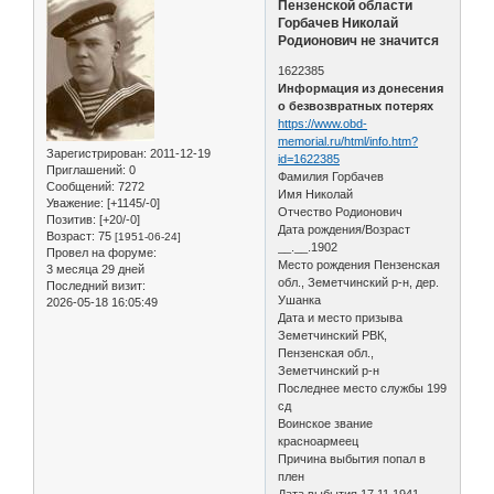
Пензенской области
Горбачев Николай
Родионович не значится
1622385
Информация из донесения
о безвозвратных потерях
https://www.obd-
memorial.ru/html/info.htm?
Зарегистрирован
: 2011-12-19
id=1622385
Приглашений:
0
Фамилия Горбачев
Сообщений:
7272
Имя Николай
Уважение:
[+1145/-0]
Отчество Родионович
Позитив:
[+20/-0]
Дата рождения/Возраст
Возраст:
75
[1951-06-24]
__.__.1902
Провел на форуме:
Место рождения Пензенская
3 месяца 29 дней
обл., Земетчинский р-н, дер.
Последний визит:
Ушанка
2026-05-18 16:05:49
Дата и место призыва
Земетчинский РВК,
Пензенская обл.,
Земетчинский р-н
Последнее место службы 199
сд
Воинское звание
красноармеец
Причина выбытия попал в
плен
Дата выбытия 17.11.1941