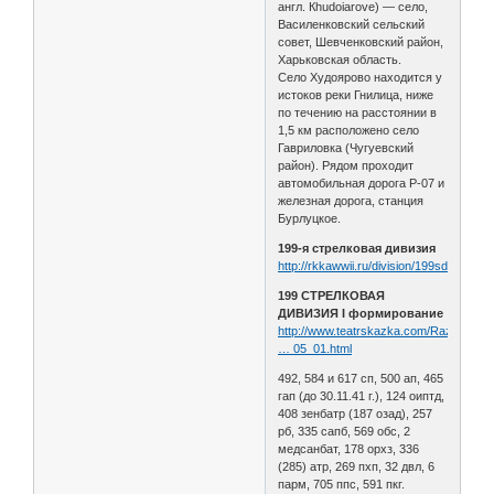
англ. Кhudoiarove) — село,
Василенковский сельский
совет, Шевченковский район,
Харьковская область.
Село Худоярово находится у
истоков реки Гнилица, ниже
по течению на расстоянии в
1,5 км расположено село
Гавриловка (Чугуевский
район). Рядом проходит
автомобильная дорога Р-07 и
железная дорога, станция
Бурлуцкое.
199-я стрелковая дивизия
http://rkkawwii.ru/division/199sdf1
199 СТРЕЛКОВАЯ
ДИВИЗИЯ I формирование
http://www.teatrskazka.com/Raznoe/Pe
… 05_01.html
492, 584 и 617 сп, 500 ап, 465
гап (до 30.11.41 г.), 124 оиптд,
408 зенбатр (187 озад), 257
рб, 335 сапб, 569 обс, 2
медсанбат, 178 орхз, 336
(285) атр, 269 пхп, 32 двл, 6
парм, 705 ппс, 591 пкг.