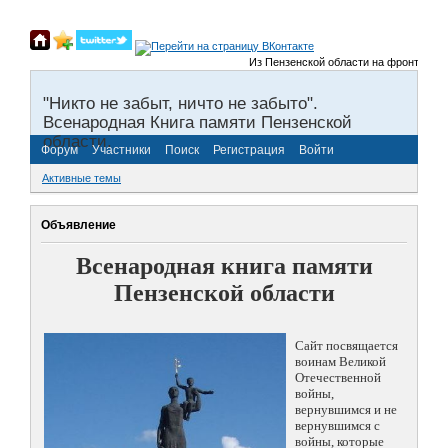
Из Пензенской области на фронты Велик
"Никто не забыт, ничто не забыто".
Всенародная Книга памяти Пензенской
области.
Форум
Участники
Поиск
Регистрация
Войти
Активные темы
Объявление
Всенародная книга памяти
Пензенской области
Сайт посвящается
воинам Великой
Отечественной
войны,
вернувшимся и не
вернувшимся с
войны, которые