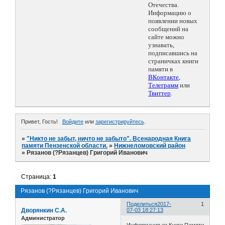
Отечества.
Информацию о
появлении новых
сообщений на
сайте можно
узнавать,
подписавшись на
страничках книги
памяти в
ВКонтакте
,
Телеграмм
или
Твиттер
.
Привет, Гость!
Войдите
или
зарегистрируйтесь
.
»
"Никто не забыт, ничто не забыто". Всенародная Книга
памяти Пензенской области.
»
Нижнеломовский район
»
Рязанов (?Рязанцев) Григорий Иванович
Страница:
1
Рязанов (?Рязанцев) Григорий Иванович
Поделиться
2017-
1
Дворянкин С.А.
07-03 18:27:13
Администратор
Информация из Книги Памяти