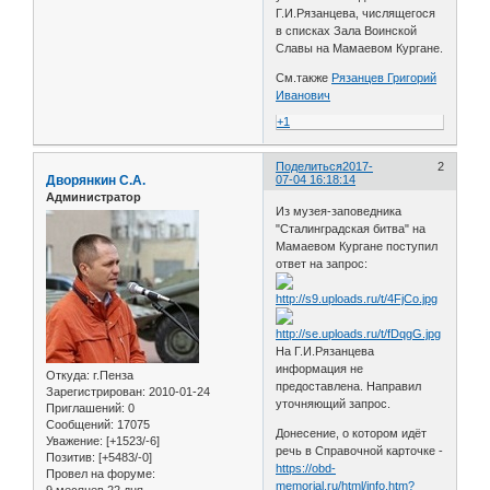
Г.И.Рязанцева, числящегося
в списках Зала Воинской
Славы на Мамаевом Кургане.
См.также
Рязанцев Григорий
Иванович
+1
Поделиться
2017-
2
Дворянкин С.А.
07-04 16:18:14
Администратор
Из музея-заповедника
"Сталинградская битва" на
Мамаевом Кургане поступил
ответ на запрос:
На Г.И.Рязанцева
информация не
Откуда:
г.Пенза
предоставлена. Направил
Зарегистрирован
: 2010-01-24
уточняющий запрос.
Приглашений:
0
Сообщений:
17075
Донесение, о котором идёт
Уважение:
[+1523/-6]
речь в Справочной карточке -
Позитив:
[+5483/-0]
https://obd-
Провел на форуме:
memorial.ru/html/info.htm?