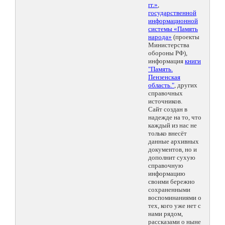
гг.»
,
государственной
информационной
системы «Память
народа»
(проекты
Министерства
обороны РФ),
информация
книги
"Память.
Пензенская
область."
, других
справочных
источников.
Сайт создан в
надежде на то, что
каждый из нас не
только внесёт
данные архивных
документов, но и
дополнит сухую
справочную
информацию
своими бережно
сохраненными
воспоминаниями о
тех, кого уже нет с
нами рядом,
рассказами о ныне