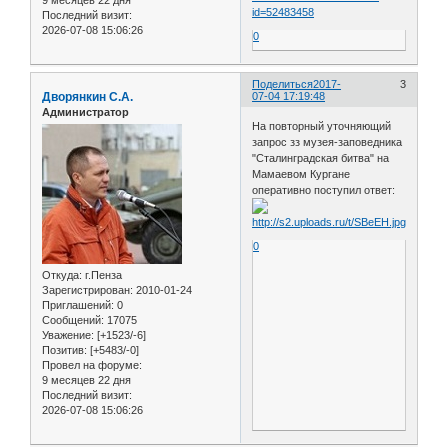
9 месяцев 22 дня
id=52483458
Последний визит:
2026-07-08 15:06:26
0
Поделиться
2017-
3
Дворянкин С.А.
07-04 17:19:48
Администратор
На повторный уточняющий
запрос зз музея-заповедника
"Сталинградская битва" на
Мамаевом Кургане
оперативно поступил ответ:
0
Откуда:
г.Пенза
Зарегистрирован
: 2010-01-24
Приглашений:
0
Сообщений:
17075
Уважение:
[+1523/-6]
Позитив:
[+5483/-0]
Провел на форуме:
9 месяцев 22 дня
Последний визит:
2026-07-08 15:06:26