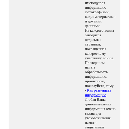
имеющуюся
информацию
фотографиями,
видеоматериалами
и другими
данными.
На каждого воина
заводится
отдельная
страница,
посвященная
конкретному
участнику войны.
Прежде чем
начать
обрабатывать
информацию,
прочитайте,
пожалуйста, тему
-
Как размещать
информацию
.
Любая Ваша
дополнительная
информация очень
важна для
увековечивания
памяти
защитников