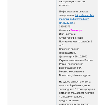
информация о том же
человеке.
Информация из списков
захоронения
https://www.obd-
memorial.ru/html/info.htm?
id=33182376
:
33182376
Фамилия
Рязанцев
Имя Григорий
Отчество Иванович
Последнее место службы 3
осб
Воинское звание
красноармеец
Дата смерти 28.10.1942
Страна захоронения Россия
Регион захоронения
Волгоградская обл.
Место захоронения г.
Волгоград, Мамаев курган.
На адрес эл.почты отдела
поисковой работы музея-
заповедника "Сталинградская
битва" на Мамаевом Кургане
- отправлен запрос о
предоставлении
установочных данных на