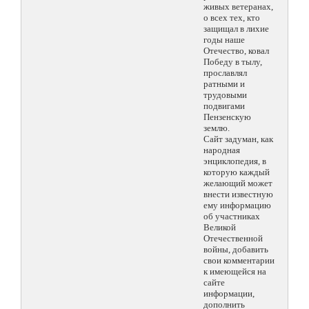
живых ветеранах,
о всех тех, кто
защищал в лихие
годы наше
Отечество, ковал
Победу в тылу,
прославлял
ратными и
трудовыми
подвигами
Пензенскую
землю.
Сайт задуман, как
народная
энциклопедия, в
которую каждый
желающий может
внести известную
ему информацию
об участниках
Великой
Отечественной
войны, добавить
свои комментарии
к имеющейся на
сайте
информации,
дополнить