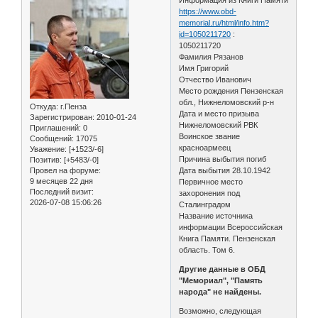
https://www.obd-
memorial.ru/html/info.htm?
id=1050211720
:
1050211720
Фамилия Рязанов
Имя Григорий
Отчество Иванович
Место рождения Пензенская
обл., Нижнеломовский р-н
Откуда:
г.Пенза
Дата и место призыва
Зарегистрирован
: 2010-01-24
Нижнеломовский РВК
Приглашений:
0
Воинское звание
Сообщений:
17075
красноармеец
Уважение:
[+1523/-6]
Причина выбытия погиб
Позитив:
[+5483/-0]
Провел на форуме:
Дата выбытия 28.10.1942
9 месяцев 22 дня
Первичное место
Последний визит:
захоронения под
2026-07-08 15:06:26
Сталинградом
Название источника
информации Всероссийская
Книга Памяти. Пензенская
область. Том 6.
Другие данные в ОБД
"Мемориал", "Память
народа" не найдены.
Возможно, следующая