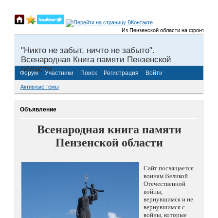
Из Пензенской области на фронты Велик
"Никто не забыт, ничто не забыто".
Всенародная Книга памяти Пензенской
области.
Форум
Участники
Поиск
Регистрация
Войти
Активные темы
Объявление
Всенародная книга памяти
Пензенской области
Сайт посвящается
воинам Великой
Отечественной
войны,
вернувшимся и не
вернувшимся с
войны, которые