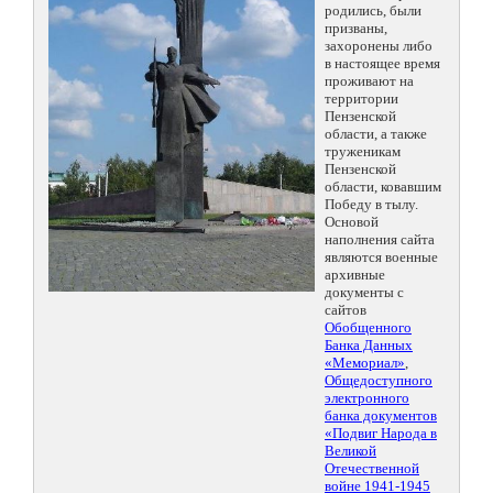
родились, были
призваны,
захоронены либо
в настоящее время
проживают на
территории
Пензенской
области, а также
труженикам
Пензенской
области, ковавшим
Победу в тылу.
Основой
наполнения сайта
являются военные
архивные
документы с
сайтов
Обобщенного
Банка Данных
«Мемориал»
,
Общедоступного
электронного
банка документов
«Подвиг Народа в
Великой
Отечественной
войне 1941-1945