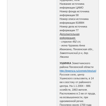
Название источника
информации ЦАМО
Номер фонда источника
информации 58
Номер описи источника
информации 818884
Номер дела источника
информации 77
Дополнительная
информация:
- стрелок 492 сп;
- жена Чураева Анна
Ивановна, Пензенская обл.,
Заметчинский р-н, дер.
Уминка
УШИНКА
Земетчинского
района Пензенской области
http://inpenza.ru/zemetchino/ushinka.ph
Русское село, центр
Ушинского сельсовета, в 14
км к востоку от районного
центра. На 1.1.2004 – 886
хозяйств, 1863 жителя.
Расположено в 2 км от пруда,
на возвышенности, при
одноименной речке.
Поселено около 1700 года