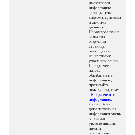
имеющуюся
информацию
фотографиями,
видеоматериалами
и другими
данными.
На каждого воина
заводится
отдельная
страница,
посвященная
конкретному
участнику войны.
Прежде чем
начать
обрабатывать
информацию,
прочитайте,
пожалуйста, тему
-
Как размещать
информацию
.
Любая Ваша
дополнительная
информация очень
важна для
увековечивания
памяти
защитников