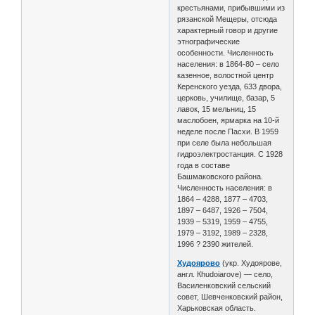
крестьянами, прибывшими из
рязанской Мещеры, отсюда
характерный говор и другие
этнографические
особенности. Численность
населения: в 1864-80 – село
казенное, волостной центр
Керенского уезда, 633 двора,
церковь, училище, базар, 5
лавок, 15 мельниц, 15
маслобоен, ярмарка на 10-й
неделе после Пасхи. В 1959
при селе была небольшая
гидроэлектростанция. С 1928
года в составе
Башмаковского района.
Численность населения: в
1864 – 4288, 1877 – 4703,
1897 – 6487, 1926 – 7504,
1939 – 5319, 1959 – 4755,
1979 – 3192, 1989 – 2328,
1996 ? 2390 жителей.
Худоярово
(укр. Худоярове,
англ. Кhudoiarove) — село,
Василенковский сельский
совет, Шевченковский район,
Харьковская область.