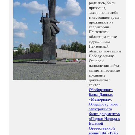
родились, были
призваны,
захоронены либо
в настоящее время
проживают на
территории
Пензенской
области, а также
труженикам
Пензенской
области, ковавшим
Победу в тылу.
Основой
наполнения сайта
являются военные
архивные
документы с
сайтов
Обобщенного
Банка Данных
«Мемориал»
,
Общедоступного
электронного
банка документов
«Подвиг Народа в
Великой
Отечественной
войне 1941-1945