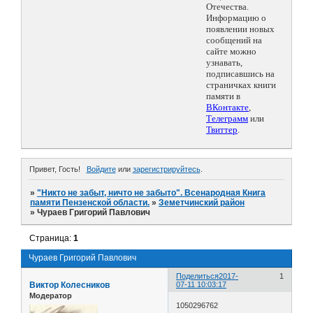
Отечества.
Информацию о
появлении новых
сообщений на
сайте можно
узнавать,
подписавшись на
страничках книги
памяти в
ВКонтакте
,
Телеграмм
или
Твиттер
.
Привет, Гость!
Войдите
или
зарегистрируйтесь
.
»
"Никто не забыт, ничто не забыто". Всенародная Книга
памяти Пензенской области.
»
Земетчинский район
»
Чураев Григорий Павлович
Страница:
1
Чураев Григорий Павлович
Поделиться
2017-
1
Виктор Колесников
07-11 10:03:17
Модератор
1050296762