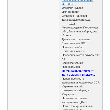
id=1209407
Фамилия Чураев
Имя Григорий
Отчество Павлович
Дата рождения/Возраст
__.__.1913
Место рождения Пензенская
обл., Заметчинский р-н, дер.
Уминка
Дата и место призыва
Земетчинский РВК,
Пензенская обл.,
Земетчинский р-н
Последнее место службы 199
сд
Воинское звание
красноармеец
Причина выбытия убит
Дата выбытия 18.11.1941
Первичное место
захоронения Украинская ССР,
Харьковская обл.,
Шевченковский р-н, х.
Худоярово
Название источника
информации ЦАМО
Номер фонда источника
информации 58