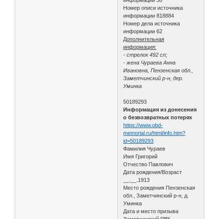
Номер описи источника
информации 818884
Номер дела источника
информации 62
Дополнительная
информация:
- стрелок 492 сп;
- жена Чураева Анна
Ивановна, Пензенская обл.,
Заметчинский р-н, дер.
Уминка
50189293
Информация из донесения
о безвозвратных потерях
https://www.obd-
memorial.ru/html/info.htm?
id=50189293
Фамилия Чураев
Имя Григорий
Отчество Павлович
Дата рождения/Возраст
__.__.1913
Место рождения Пензенская
обл., Заметчинский р-н, д.
Уминка
Дата и место призыва
Земетчинский РВК,