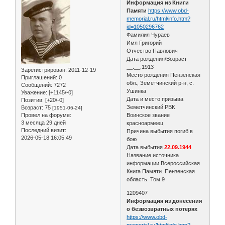
Информация из Книги
Памяти
https://www.obd-
memorial.ru/html/info.htm?
id=1050296762
Фамилия Чураев
Имя Григорий
Отчество Павлович
Дата рождения/Возраст
__.__.1913
Зарегистрирован
: 2011-12-19
Место рождения Пензенская
Приглашений:
0
обл., Земетчинский р-н, с.
Сообщений:
7272
Ушинка
Уважение:
[+1145/-0]
Дата и место призыва
Позитив:
[+20/-0]
Земетчинский РВК
Возраст:
75
[1951-06-24]
Провел на форуме:
Воинское звание
3 месяца 29 дней
красноармеец
Последний визит:
Причина выбытия погиб в
2026-05-18 16:05:49
бою
Дата выбытия
22.09.1944
Название источника
информации Всероссийская
Книга Памяти. Пензенская
область. Том 9
1209407
Информация из донесения
о безвозвратных потерях
https://www.obd-
memorial.ru/html/info.htm?