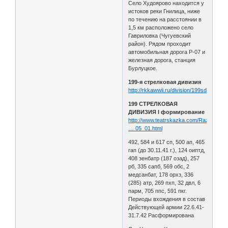
Село Худоярово находится у
истоков реки Гнилица, ниже
по течению на расстоянии в
1,5 км расположено село
Гавриловка (Чугуевский
район). Рядом проходит
автомобильная дорога Р-07 и
железная дорога, станция
Бурлуцкое.
199-я стрелковая дивизия
http://rkkawwii.ru/division/199sdf1
199 СТРЕЛКОВАЯ
ДИВИЗИЯ I формирование
http://www.teatrskazka.com/Raznoe/Pe
… 05_01.html
492, 584 и 617 сп, 500 ап, 465
гап (до 30.11.41 г.), 124 оиптд,
408 зенбатр (187 озад), 257
рб, 335 сапб, 569 обс, 2
медсанбат, 178 орхз, 336
(285) атр, 269 пхп, 32 двл, 6
парм, 705 ппс, 591 пкг.
Периоды вхождения в состав
Действующей армии 22.6.41-
31.7.42 Расформирована