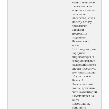
живых ветеранах,
о всех тех, кто
защищал в лихие
годы наше
Отечество, ковал
Победу в тылу,
прославлял
ратными и
трудовыми
подвигами
Пензенскую
землю.
Сайт задуман, как
народная
энциклопедия, в
которую каждый
желающий может
внести известную
ему информацию
об участниках
Великой
Отечественной
войны, добавить
свои комментарии
к имеющейся на
сайте
информации,
дополнить