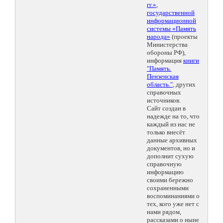
гг.»
,
государственной
информационной
системы «Память
народа»
(проекты
Министерства
обороны РФ),
информация
книги
"Память.
Пензенская
область."
, других
справочных
источников.
Сайт создан в
надежде на то, что
каждый из нас не
только внесёт
данные архивных
документов, но и
дополнит сухую
справочную
информацию
своими бережно
сохраненными
воспоминаниями о
тех, кого уже нет с
нами рядом,
рассказами о ныне