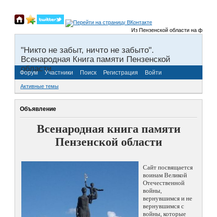
Из Пензенской области на фронты Ве
"Никто не забыт, ничто не забыто".
Всенародная Книга памяти Пензенской
области.
Форум
Участники
Поиск
Регистрация
Войти
Активные темы
Объявление
Всенародная книга памяти
Пензенской области
Сайт посвящается
воинам Великой
Отечественной
войны,
вернувшимся и не
вернувшимся с
войны, которые