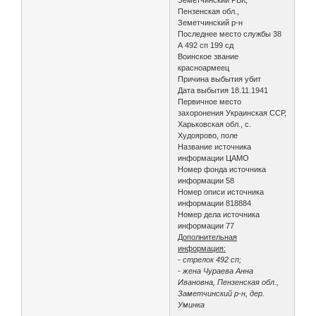
Пензенская обл.,
Земетчинский р-н
Последнее место службы 38
А 492 сп 199 сд
Воинское звание
красноармеец
Причина выбытия убит
Дата выбытия 18.11.1941
Первичное место
захоронения Украинская ССР,
Харьковская обл., с.
Худоярово, поле
Название источника
информации ЦАМО
Номер фонда источника
информации 58
Номер описи источника
информации 818884
Номер дела источника
информации 77
Дополнительная
информация:
- стрелок 492 сп;
- жена Чураева Анна
Ивановна, Пензенская обл.,
Заметчинский р-н, дер.
Уминка