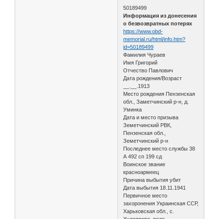
50189499
Информация из донесения
о безвозвратных потерях
https://www.obd-
memorial.ru/html/info.htm?
id=50189499
Фамилия Чураев
Имя Григорий
Отчество Павлович
Дата рождения/Возраст
__.__.1913
Место рождения Пензенская
обл., Заметчинский р-н, д.
Уминка
Дата и место призыва
Земетчинский РВК,
Пензенская обл.,
Земетчинский р-н
Последнее место службы 38
А 492 сп 199 сд
Воинское звание
красноармеец
Причина выбытия убит
Дата выбытия 18.11.1941
Первичное место
захоронения Украинская ССР,
Харьковская обл., с.
Худоярово, поле