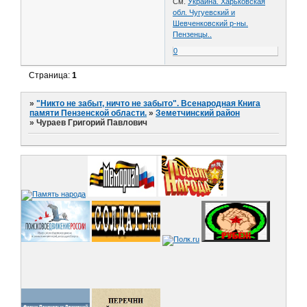
См.
Украина. Харьковская
обл. Чугуевский и
Шевченковский р-ны.
Пензенцы..
0
Страница:
1
»
"Никто не забыт, ничто не забыто". Всенародная Книга
памяти Пензенской области.
»
Земетчинский район
»
Чураев Григорий Павлович