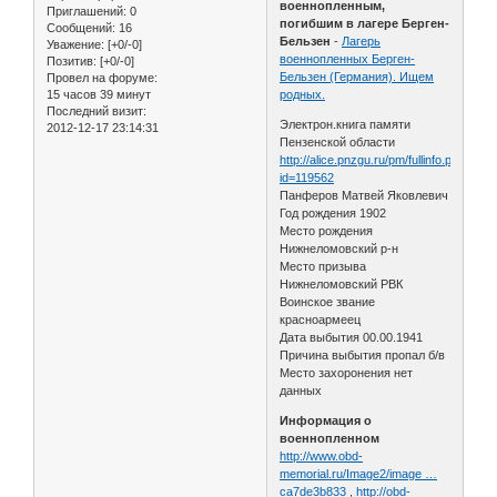
военнопленным,
Приглашений:
0
погибшим в лагере Берген-
Сообщений:
16
Бельзен
-
Лагерь
Уважение:
[+0/-0]
военнопленных Берген-
Позитив:
[+0/-0]
Бельзен (Германия). Ищем
Провел на форуме:
15 часов 39 минут
родных.
Последний визит:
Электрон.книга памяти
2012-12-17 23:14:31
Пензенской области
http://alice.pnzgu.ru/pm/fullinfo.php?
id=119562
Панферов Матвей Яковлевич
Год рождения 1902
Место рождения
Нижнеломовский р-н
Место призыва
Нижнеломовский РВК
Воинское звание
красноармеец
Дата выбытия 00.00.1941
Причина выбытия пропал б/в
Место захоронения нет
данных
Информация о
военнопленном
http://www.obd-
memorial.ru/Image2/image …
ca7de3b833
,
http://obd-