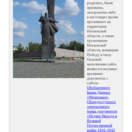
родились, были
призваны,
захоронены либо
в настоящее время
проживают на
территории
Пензенской
области, а также
труженикам
Пензенской
области, ковавшим
Победу в тылу.
Основой
наполнения сайта
являются военные
архивные
документы с
сайтов
Обобщенного
Банка Данных
«Мемориал»
,
Общедоступного
электронного
банка документов
«Подвиг Народа в
Великой
Отечественной
войне 1941-1945