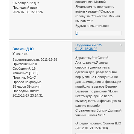
сожалению, Матвей
9 месяцев 22 дня
Яковлевич не вернулся с
Последний визит:
войны - раздел "Сложили
2026-07-08 15:06:26
голову за Отечество. Вечная
им память".
Будьте внимательнее.
0
Поделиться
2012-
3
Золкин Д.Ю
01-21 15:38:02
Участник
Здравствуйте Сергей
Зарегистрирован
: 2011-12-29
Анатольевич.Я хотел
Приглашений:
0
спросить,данная тема
Сообщений:
16
сделана для раздела "Они
Уважение:
[+0/-0]
вернулись с Победой"?А не
Позитив:
[+0/-0]
для размещения информации
Провел на форуме:
15 часов 39 минут
погибшим в лагере Берген-
Последний визит:
Бельзен по районам ?Если
2012-12-17 23:14:31
нет то куда лучше всего
выкладывать информацию за
ранние спасибо.
С уважением,Золкин Дмитрий
ученик школы №37
Отредактировано Золкин Д.Ю
(2012-01-21 15:40:03)