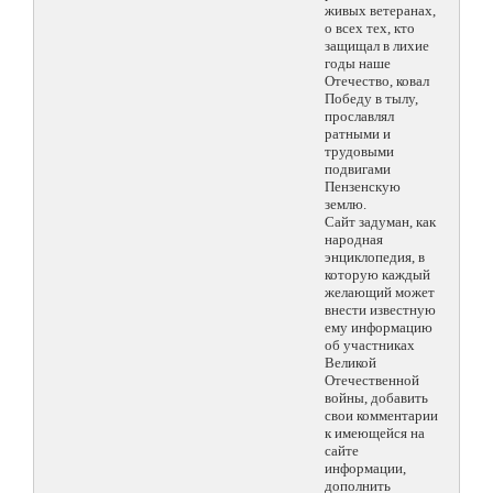
живых ветеранах,
о всех тех, кто
защищал в лихие
годы наше
Отечество, ковал
Победу в тылу,
прославлял
ратными и
трудовыми
подвигами
Пензенскую
землю.
Сайт задуман, как
народная
энциклопедия, в
которую каждый
желающий может
внести известную
ему информацию
об участниках
Великой
Отечественной
войны, добавить
свои комментарии
к имеющейся на
сайте
информации,
дополнить