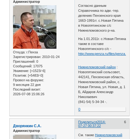
Администратор
Согласно данным
Справочника по адм.-тер.
делению Пензенского края
1663-1991гг. с.Новая Пятина
в Новопятинском с/с
Нижнеломовского р-на.
На 1.01.2011г. с.Новая Пятина
также в составе
Новопятинского с/с -
Откуда:
г.Пенза
http://www.penza.ru/files/penza.ru/about/
Зарегистрирован
: 2010-01-24
.
Приглашений:
0
Сообщений:
17075
Нижнеломовский район
:
Уважение:
[+1523/-6]
Новопятинский сельсовет,
Позитив:
[+5483/-0]
442141, Пензенская область,
Провел на форуме:
Нижнеломовский район, с.
9 месяцев 22 дня
Новая Пятина, ул. Новая, д. 1
Последний визит:
Б, Айдаров Александр
2026-07-08 15:06:26
Николаевич
(841-54) 5-34-34 -.
0
Поделиться
2014-
6
Дворянкин С.А.
07-27 00:37:22
Администратор
См. также
Нижнеломовский