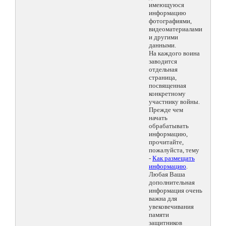
имеющуюся
информацию
фотографиями,
видеоматериалами
и другими
данными.
На каждого воина
заводится
отдельная
страница,
посвященная
конкретному
участнику войны.
Прежде чем
начать
обрабатывать
информацию,
прочитайте,
пожалуйста, тему
-
Как размещать
информацию
.
Любая Ваша
дополнительная
информация очень
важна для
увековечивания
памяти
защитников