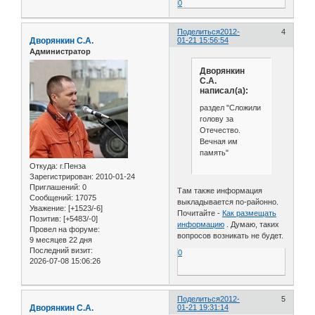
0
Поделиться
2012-
4
Дворянкин С.А.
01-21 15:56:54
Администратор
Дворянкин
С.А.
написал(а):
раздел "Сложили
голову за
Отечество.
Вечная им
память"
Откуда:
г.Пенза
Зарегистрирован
: 2010-01-24
Приглашений:
0
Там также информация
Сообщений:
17075
выкладывается по-районно.
Уважение:
[+1523/-6]
Почитайте -
Как размещать
Позитив:
[+5483/-0]
информацию
. Думаю, таких
Провел на форуме:
вопросов возникать не будет.
9 месяцев 22 дня
Последний визит:
0
2026-07-08 15:06:26
Поделиться
2012-
5
Дворянкин С.А.
01-21 19:31:14