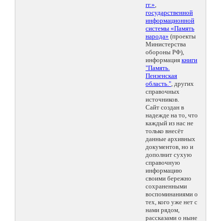
гг.»
,
государственной
информационной
системы «Память
народа»
(проекты
Министерства
обороны РФ),
информация
книги
"Память.
Пензенская
область."
, других
справочных
источников.
Сайт создан в
надежде на то, что
каждый из нас не
только внесёт
данные архивных
документов, но и
дополнит сухую
справочную
информацию
своими бережно
сохраненными
воспоминаниями о
тех, кого уже нет с
нами рядом,
рассказами о ныне