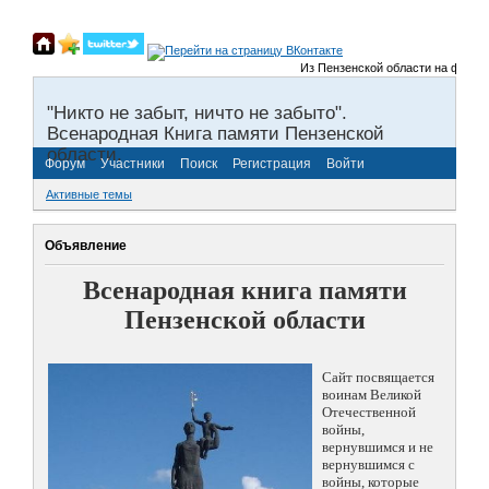
Из Пензенской области на фронты В
"Никто не забыт, ничто не забыто".
Всенародная Книга памяти Пензенской
области.
Форум
Участники
Поиск
Регистрация
Войти
Активные темы
Объявление
Всенародная книга памяти
Пензенской области
Сайт посвящается
воинам Великой
Отечественной
войны,
вернувшимся и не
вернувшимся с
войны, которые