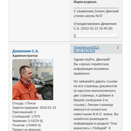
Ищем родных.
________________________________
С уважением,Золкин Дмитрий
ученик школы №37
Отредактировано Дворянкин
С.А. (2012-01-21 16:46:26)
0
Поделиться
2012-
2
Дворянкин С.А.
01-21 15:22:04
Администратор
Здравствуйте, Дмитрий!
Вы хорошо поработали,
информация выложена
правильно.
Не забывайте давать ссылки
на все страницы документов
(в карточке военнопленного
две страницы, я добавил в
Вашем сообщении 2-ю
Откуда:
г.Пенза
ссылку). Личная страница
Зарегистрирован
: 2010-01-24
именуется полностью
Приглашений:
0
известными Ф.И.О. воина. Вы
Сообщений:
17075
ошибочно размещаете
Уважение:
[+1523/-6]
информацию в разделе "Они
Позитив:
[+5483/-0]
вернулись с Победой". К
Провел на форуме: