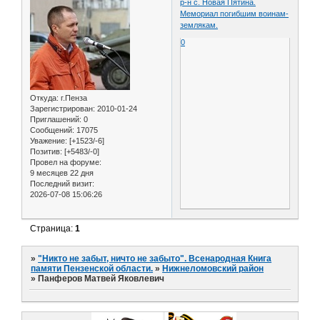
р-н с. Новая Пятина.
Мемориал погибшим воинам-
землякам.
0
Откуда:
г.Пенза
Зарегистрирован
: 2010-01-24
Приглашений:
0
Сообщений:
17075
Уважение:
[+1523/-6]
Позитив:
[+5483/-0]
Провел на форуме:
9 месяцев 22 дня
Последний визит:
2026-07-08 15:06:26
Страница:
1
»
"Никто не забыт, ничто не забыто". Всенародная Книга
памяти Пензенской области.
»
Нижнеломовский район
»
Панферов Матвей Яковлевич