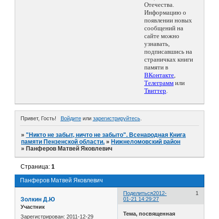
Отечества.
Информацию о
появлении новых
сообщений на
сайте можно
узнавать,
подписавшись на
страничках книги
памяти в
ВКонтакте
,
Телеграмм
или
Твиттер
.
Привет, Гость!
Войдите
или
зарегистрируйтесь
.
»
"Никто не забыт, ничто не забыто". Всенародная Книга
памяти Пензенской области.
»
Нижнеломовский район
»
Панферов Матвей Яковлевич
Страница:
1
Панферов Матвей Яковлевич
Поделиться
2012-
1
Золкин Д.Ю
01-21 14:29:27
Участник
Тема, посвященная
Зарегистрирован
: 2011-12-29