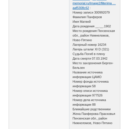
memorial.ru/Image2/filterima …
aaf5308c62
:
Номер записи 300992079
Фамилия Панферов
Имя Матвей
Дата рождения __.__.1902
Место рождения Пензенская
обл., район Нижнеломов,
Ново-Пятино
Лагерный номер 16234
Лагерь шталаг XI D (321)
Судьба Погиб в плену
Дата смерти 07.03.1942
Место захоронения Берген-
Бельзен
Название источника
информации ЦАМО
Номер фонда источника
информации 58
Номер описи источника
информации 977526
Номер дела источника
информации 88
Ближайшие родственники
Жена Панферова Прасковья
Пензенская обл., район
Нижнеломов, Ново-Пятино