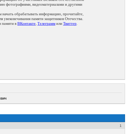
цию фотографиями, видеоматериалами и другими
ем начать обрабатывать информацию, прочитайте,
я увековечивания памяти защитников Отечества.
и памяти в
ВКонтакте
,
Телеграмм
или
Твиттер
.
евич
1