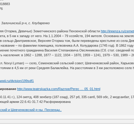
818883
76
, Заличинский р-н, с. Клударенко
яя Оторма, Девичье) Земетчинского района Пензенской области
http://inpenza.ru/zeme
а, в 5 км к западу от него. На 1.1.2004 – 79 хозяйств, 194 жителя. Основана на земл
, в сельцо Дмитриевское, Верхняя Оторма тож, были переведены крестьяне из села Дев
 название – по фамилии помещика, полковника А.А. Колударова (1745 год). В 1862 го
мение почетного гражданина Василия Степановича Овсянникова (Сб. стат. сведений по Т
населения: в 1862 – 1288, 1877 – 1122, 1934 – 1870, 1959 – 1241, 1979 – 530, 1989 – 2
гл. Novyi Lyman) — село, Семеновский сельский совет, Шевченковский район, Харьков
оянии в 4,5 км от реки Средняя Балаклейка. На расстоянии в 3 км расположено село 
awwii.ru/division/199sdf1
ирование
http://www.teatrskazka.com/Raznoe/Perec … 05_01.html
30.11.41 г.), 124 оиптд, 408 зенбатр (187 озад), 257 рб, 335 сапб, 569 обс, 2 медсанбат, 17
ющей армии 22.6.41-31.7.42 Расформирована
вский и Шевченковский р-ны. Пензенцы..