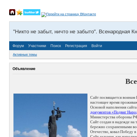
"Никто не забыт, ничто не забыто". Всенародная К
Форум
Участники
Поиск
Регистрация
Войти
Активные темы
Объявление
Все
Сайт посвящается воинам 
настоящее время проживаю
Основой наполнения сайта
документов «Подвиг Народ
Министерства обороны РФ
Сайт создан в надежде на
бережно сохраненными восп
Отечество, ковал Победу 
Сайт задуман, как народн