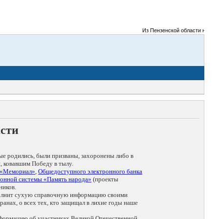
Из Пензенской области на фронт
асти
ые родились, были призваны, захоронены либо в
, ковавшим Победу в тылу.
 «Мемориал»
,
Общедоступного электронного банка
онной системы «Память народа»
(проекты
ников.
дополнит сухую справочную информацию своими
анах, о всех тех, кто защищал в лихие годы наше
нформацию об участниках Великой Отечественной