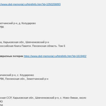
://www.obd-memorial.ru/html/info.htm?id=1050206893
етчинский р-н, д. Колударово
РВК
, Харьковская обл., Шевченковский р-н
оссийская Книга Памяти. Пензенская область. Том 6
звратных потерях
https://www.obd-memorial.ru/html/info.htm?id=1619402
ичинский р-н, с. Клударенко
ВК, Пензенская обл., Земетчинский р-н
кая ССР, Харьковская обл., Шевченковский р-н, с. Ново-Лиман, около
МО
 58