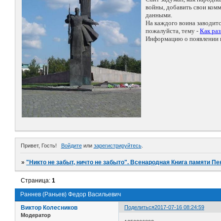
войны, добавить свои ко
данными.
На каждого воина заводит
пожалуйста, тему -
Как ра
Информацию о появлении н
Привет, Гость!
Войдите
или
зарегистрируйтесь
.
»
"Никто не забыт, ничто не забыто". Всенародная Книга памяти Пе
Страница:
1
Раннев (Раньев) Федор Васильевич
Виктор Колесников
Поделиться
2017-07-16 08:24:59
Модератор