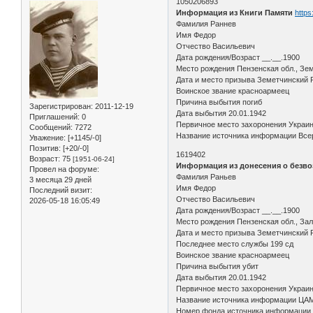
1050206893
Информация из Книги Памяти
https
Фамилия Раннев
Имя Федор
Отчество Васильевич
Дата рождения/Возраст __.__.1900
Место рождения Пензенская обл., Зем
Дата и место призыва Земетчинский 
Воинское звание красноармеец
Причина выбытия погиб
Зарегистрирован
: 2011-12-19
Дата выбытия 20.01.1942
Приглашений:
0
Первичное место захоронения Украина
Сообщений:
7272
Название источника информации Всер
Уважение:
[+1145/-0]
Позитив:
[+20/-0]
1619402
Возраст:
75
[1951-06-24]
Информация из донесения о безво
Провел на форуме:
Фамилия Раньев
3 месяца 29 дней
Имя Федор
Последний визит:
Отчество Васильевич
2026-05-18 16:05:49
Дата рождения/Возраст __.__.1900
Место рождения Пензенская обл., Зал
Дата и место призыва Земетчинский Р
Последнее место службы 199 сд
Воинское звание красноармеец
Причина выбытия убит
Дата выбытия 20.01.1942
Первичное место захоронения Украинс
Название источника информации ЦА
Номер фонда источника информации