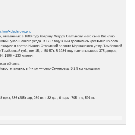
tchino/koludarovo.php
ях, отказанных в 1688 году боярину Федору Салтыкову и его сыну Василию.
ичий Рукав Шацкого уезда. В 1727 году к ним добавились крестьяне из села
ду входило в состав Николо-Отормской волости Моршанского уезда Тамбовской
амбовской губ., том 15, с. 50-57). В 1934 году насчитывалось 375 дворов,
64, 1996 – 233 жителя.
ская область.
Новостепановка, в 4-х км — село Семеновка. В 2,5 км находится
8 орхз, 336 (285) атр, 269 пхп, 32 двл, 6 парм, 705 ппс, 591 пкг.