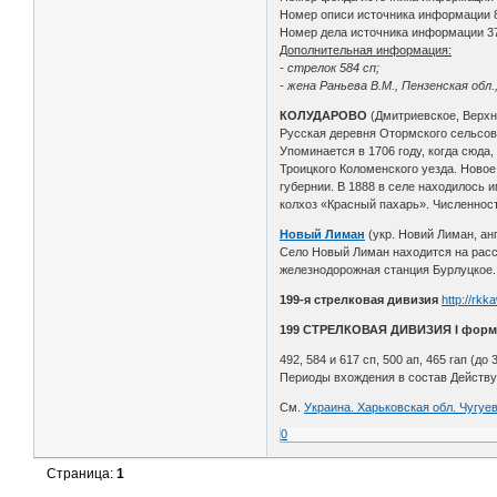
Номер описи источника информации 
Номер дела источника информации 3
Дополнительная информация:
- стрелок 584 сп;
- жена Раньева В.М., Пензенская обл.
КОЛУДАРОВО
(Дмитриевское, Верхн
Русская деревня Отормского сельсовет
Упоминается в 1706 году, когда сюда
Троицкого Коломенского уезда. Новое
губернии. В 1888 в селе находилось и
колхоз «Красный пахарь». Численность 
Новый Лиман
(укр. Новий Лиман, ан
Село Новый Лиман находится на расст
железнодорожная станция Бурлуцкое.
199-я стрелковая дивизия
http://rkk
199 СТРЕЛКОВАЯ ДИВИЗИЯ I форм
492, 584 и 617 сп, 500 ап, 465 гап (до 
Периоды вхождения в состав Действу
См.
Украина. Харьковская обл. Чугуе
0
Страница:
1