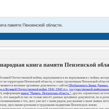
нига памяти Пензенской области.
народная книга памяти Пензенской обл
Великой Отечественной войны, вернувшимся и не вернувшимся с войны, котор
т на территории Пензенской области, а также труженикам Пензенской области
 являются военные архивные документы с сайтов
Обобщенного Банка Данных
а в Великой Отечественной войне 1941-1945 гг.»
,
государственной информаци
), информация
книги "Память. Пензенская область."
, других справочных источ
 то, что каждый из нас не только внесёт данные архивных документов, но и 
оминаниями о тех, кого уже нет с нами рядом, рассказами о ныне живых ветер
в тылу, прославлял ратными и трудовыми подвигами Пензенскую землю.
ая энциклопедия, в которую каждый желающий может внести известную ему и