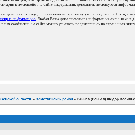
мментарии к имеющейся на сайте информации, дополнить имеющуюся информа
ся отдельная страница, посвященная конкретному участнику войны. Прежде ч
змещать информацию
. Любая Ваша дополнительная информация очень важна дл
овых сообщений на сайте можно узнавать, подписавшись на страничках книг
нзенской области.
»
Земетчинский район
»
Раннев (Раньев) Федор Василь