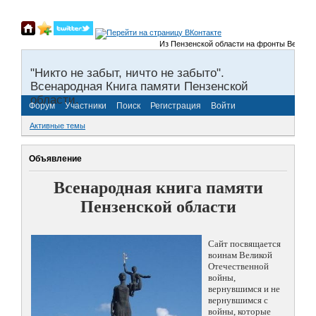
Из Пензенской области на фронты Великой От
"Никто не забыт, ничто не забыто".
Всенародная Книга памяти Пензенской
области.
Форум
Участники
Поиск
Регистрация
Войти
Активные темы
Объявление
Всенародная книга памяти
Пензенской области
Сайт посвящается
воинам Великой
Отечественной
войны,
вернувшимся и не
вернувшимся с
войны, которые