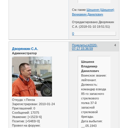
См.также
Шешеня (Шишеня)
Вениамин Данилович
Отредактировано Дворянкин
С.А. (2018-01-10 19:51:51)
0
Поделиться
2020-
4
Дворянкин С.А.
07-17 15:36:59
Администратор
Шешеня
Владимир
Данилович
Воинское звание:
лейтенант.
Должность:
командир взвода
85-го запасного
стрелкового
Откуда:
г.Пенза
полка 37-й
Зарегистрирован
: 2010-01-24
запасной
Приглашений:
0
стрелковой
Сообщений:
17075
бригады.
Уважение:
[+1523/-6]
Дата выбытия:
Позитив:
[+5483/-0]
Провел на форуме:
__.05.1943