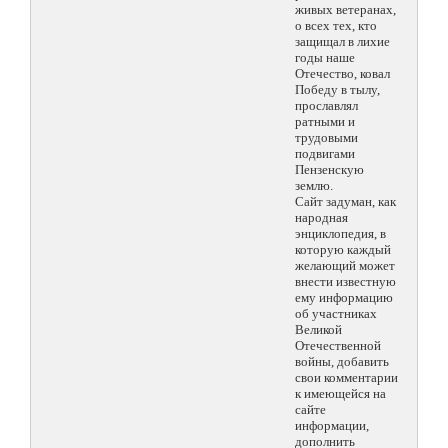
живых ветеранах,
о всех тех, кто
защищал в лихие
годы наше
Отечество, ковал
Победу в тылу,
прославлял
ратными и
трудовыми
подвигами
Пензенскую
землю.
Сайт задуман, как
народная
энциклопедия, в
которую каждый
желающий может
внести известную
ему информацию
об участниках
Великой
Отечественной
войны, добавить
свои комментарии
к имеющейся на
сайте
информации,
дополнить