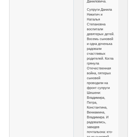
Даниловича.
Супруги Данила
Никитич и
Наталья
Степановна
воспитали
девятерых детей.
Восемь сыновей
и одна доченька
радовали
счастливых
родителей. Когла
грянула
Отечественная
война, пятерых
сыновей
проводили на
фронт супруги
Шешени:
Владимира,
Петра,
Константина,
Вениамина,
Владимира. И
радовались,
завидев
почтальона: кто-
то из сыновей