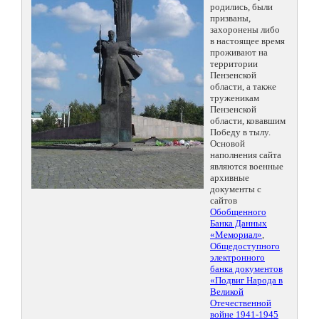
родились, были
призваны,
захоронены либо
в настоящее время
проживают на
территории
Пензенской
области, а также
труженикам
Пензенской
области, ковавшим
Победу в тылу.
Основой
наполнения сайта
являются военные
архивные
документы с
сайтов
Обобщенного
Банка Данных
«Мемориал»
,
Общедоступного
электронного
банка документов
«Подвиг Народа в
Великой
Отечественной
войне 1941-1945