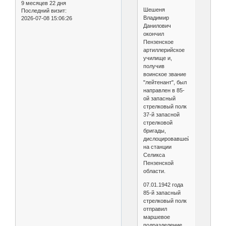
9 месяцев 22 дня
Шешеня
Последний визит:
Владимир
2026-07-08 15:06:26
Данилович
окончил
Пензенское
артиллерийское
училище и,
получив
воинское звание
"лейтенант", был
направлен в 85-
ой запасный
стрелковый полк
37-й запасной
стрелковой
бригады,
дислоцировавшейся
на станции
Селикса
Пензенской
области.
07.01.1942 года
85-й запасный
стрелковый полк
отправил
маршевое
подразделение