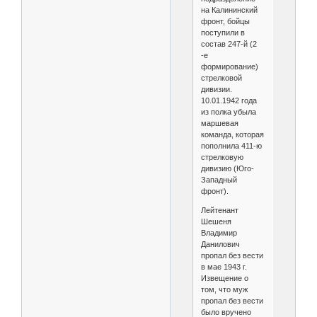
на Калининский
фронт, бойцы
поступили в
состав 247-й (2
-е
формирование)
стрелковой
дивизии.
10.01.1942 года
из полка убыла
маршевая
команда, которая
пополнила 411-ю
стрелковую
дивизию (Юго-
Западный
фронт).
Лейтенант
Шешеня
Владимир
Данилович
пропал без вести
в мае 1943 г.
Извещение о
том, что муж
пропал без вести
было вручено