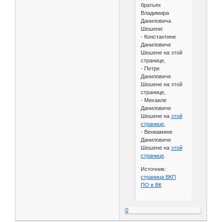
братьях
Владимира
Даниловича
Шешени:
- Константине
Даниловиче
Шешене на этой
странице,
- Петре
Даниловиче
Шешене на этой
странице,
- Михаиле
Даниловиче
Шешене на
этой
странице
,
- Вениамине
Даниловиче
Шешене на
этой
странице
.
Источник:
страница ВКП
ПО в ВК
0