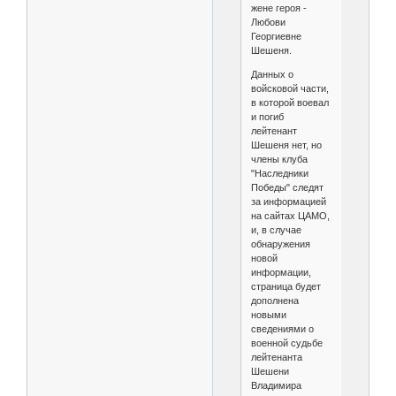
жене героя -
Любови
Георгиевне
Шешеня.
Данных о
войсковой части,
в которой воевал
и погиб
лейтенант
Шешеня нет, но
члены клуба
"Наследники
Победы" следят
за информацией
на сайтах ЦАМО,
и, в случае
обнаружения
новой
информации,
страница будет
дополнена
новыми
сведениями о
военной судьбе
лейтенанта
Шешени
Владимира