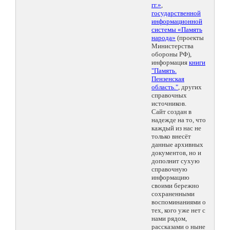
гг.»
,
государственной
информационной
системы «Память
народа»
(проекты
Министерства
обороны РФ),
информация
книги
"Память.
Пензенская
область."
, других
справочных
источников.
Сайт создан в
надежде на то, что
каждый из нас не
только внесёт
данные архивных
документов, но и
дополнит сухую
справочную
информацию
своими бережно
сохраненными
воспоминаниями о
тех, кого уже нет с
нами рядом,
рассказами о ныне