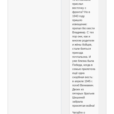
прислал
весточку с
фронта? Но в
1943 году
пришло
извещение:
пропал без вести
Владимир. С тех
пор они, как и
многие родители
и жёны бойцов,
стали бояться
прихода
почтальона. И
уже близка была
Победа, когда в
семью прилетела
ещё одна
скорбная весть:
в апреле 1945 г.
погиб Вениамин.
Двоих из
пятерых братьев
Шешеней
забрала
проклятая война!
Читайте о