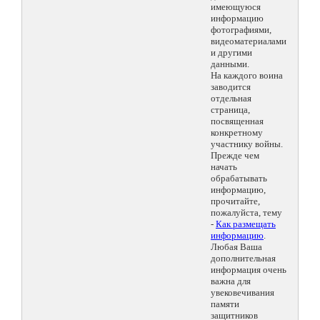
имеющуюся
информацию
фотографиями,
видеоматериалами
и другими
данными.
На каждого воина
заводится
отдельная
страница,
посвященная
конкретному
участнику войны.
Прежде чем
начать
обрабатывать
информацию,
прочитайте,
пожалуйста, тему
-
Как размещать
информацию
.
Любая Ваша
дополнительная
информация очень
важна для
увековечивания
памяти
защитников