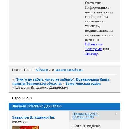
Отечества.
Информацию о
появлении новых
сообщений на
сайте можно
узнавать,
подписавшись на
страничках книги
памяти в
ВКонтакте
,
Телеграмм
или
Твиттер
.
Привет, Гость!
Войдите
или
зарегистрируйтесь
.
»
"Никто не забыт, ничто не забыто". Всенародная Книга
памяти Пензенской области.
»
Земетчинский район
»
Шешеня Владимир Данилович
Страница:
1
Шешеня Владимир Данилович
Поделиться
2017-
1
Завьялов Владимир Ник
07-23 21:19:38
Участник
Шешеня Владимир