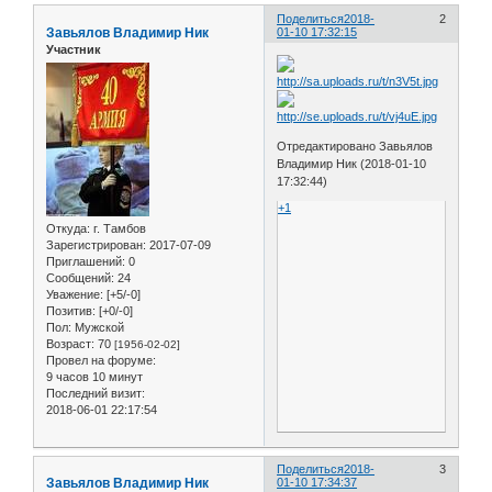
Поделиться
2018-
2
Завьялов Владимир Ник
01-10 17:32:15
Участник
Отредактировано Завьялов
Владимир Ник (2018-01-10
17:32:44)
+1
Откуда:
г. Тамбов
Зарегистрирован
: 2017-07-09
Приглашений:
0
Сообщений:
24
Уважение:
[+5/-0]
Позитив:
[+0/-0]
Пол:
Мужской
Возраст:
70
[1956-02-02]
Провел на форуме:
9 часов 10 минут
Последний визит:
2018-06-01 22:17:54
Поделиться
2018-
3
Завьялов Владимир Ник
01-10 17:34:37