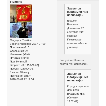
Участник
Завьялов
Владимир Ник
написал(а):
Шешеня
Владимир
Данилович 17
сентября 1941
окончил
Пензенское
Откуда:
г. Тамбов
артиллерийское
Зарегистрирован
: 2017-07-09
училище.
Приглашений:
0
Сообщений:
24
Уважение:
[+5/-0]
Позитив:
[+0/-0]
Внизу брат Шешеня
Пол:
Мужской
Константин Данилович.
Возраст:
70
[1956-02-02]
Провел на форуме:
9 часов 10 минут
Завьялов
Последний визит:
Владимир Ник
2018-06-01 22:17:54
написал(а):
Отредактировано
Завьялов
Владимир Ник
(Сегодня
17:32:44)