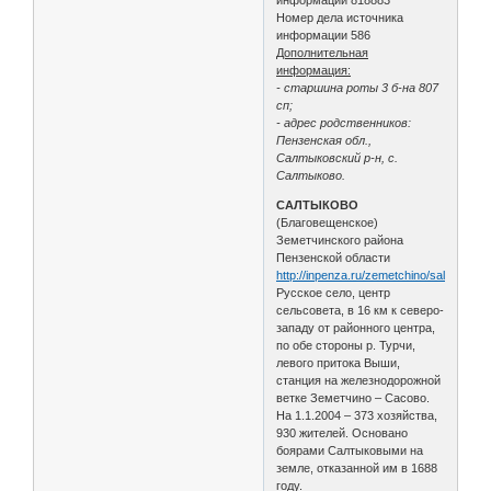
Номер дела источника
информации 586
Дополнительная
информация:
- старшина роты 3 б-на 807
сп;
- адрес родственников:
Пензенская обл.,
Салтыковский р-н, с.
Салтыково.
САЛТЫКОВО
(Благовещенское)
Земетчинского района
Пензенской области
http://inpenza.ru/zemetchino/saltykovo.
Русское село, центр
сельсовета, в 16 км к северо-
западу от районного центра,
по обе стороны р. Турчи,
левого притока Выши,
станция на железнодорожной
ветке Земетчино – Сасово.
На 1.1.2004 – 373 хозяйства,
930 жителей. Основано
боярами Салтыковыми на
земле, отказанной им в 1688
году.