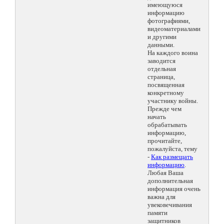
имеющуюся
информацию
фотографиями,
видеоматериалами
и другими
данными.
На каждого воина
заводится
отдельная
страница,
посвященная
конкретному
участнику войны.
Прежде чем
начать
обрабатывать
информацию,
прочитайте,
пожалуйста, тему
-
Как размещать
информацию
.
Любая Ваша
дополнительная
информация очень
важна для
увековечивания
памяти
защитников