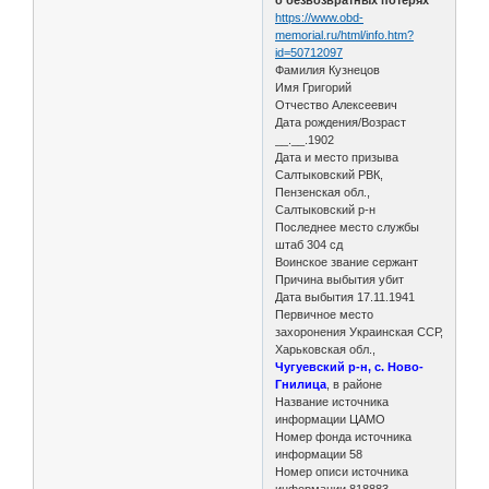
https://www.obd-
memorial.ru/html/info.htm?
id=50712097
Фамилия Кузнецов
Имя Григорий
Отчество Алексеевич
Дата рождения/Возраст
__.__.1902
Дата и место призыва
Салтыковский РВК,
Пензенская обл.,
Салтыковский р-н
Последнее место службы
штаб 304 сд
Воинское звание сержант
Причина выбытия убит
Дата выбытия 17.11.1941
Первичное место
захоронения Украинская ССР,
Харьковская обл.,
Чугуевский р-н, с. Ново-
Гнилица
, в районе
Название источника
информации ЦАМО
Номер фонда источника
информации 58
Номер описи источника
информации 818883