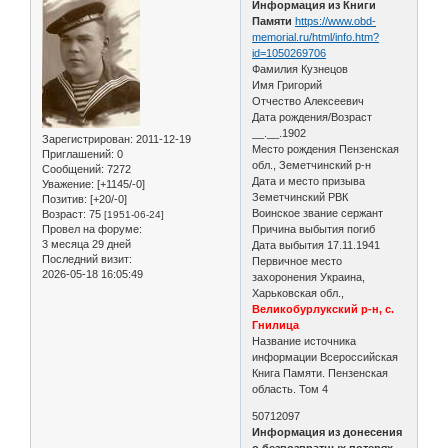
Информация из Книги
Памяти
https://www.obd-
memorial.ru/html/info.htm?
id=1050269706
Фамилия Кузнецов
Имя Григорий
Отчество Алексеевич
Дата рождения/Возраст
__.__.1902
Зарегистрирован
: 2011-12-19
Место рождения Пензенская
Приглашений:
0
обл., Земетчинский р-н
Сообщений:
7272
Дата и место призыва
Уважение:
[+1145/-0]
Земетчинский РВК
Позитив:
[+20/-0]
Воинское звание сержант
Возраст:
75
[1951-06-24]
Провел на форуме:
Причина выбытия погиб
3 месяца 29 дней
Дата выбытия 17.11.1941
Последний визит:
Первичное место
2026-05-18 16:05:49
захоронения Украина,
Харьковская обл.,
Великобурлукский р-н, с.
Гнилица
Название источника
информации Всероссийская
Книга Памяти. Пензенская
область. Том 4
50712097
Информация из донесения
о безвозвратных потерях