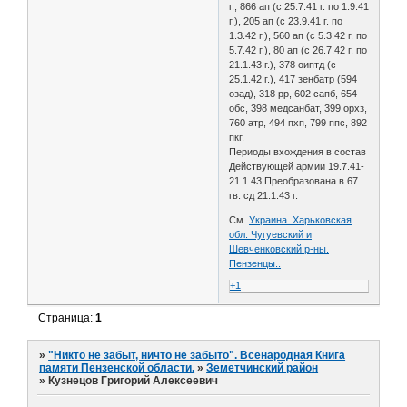
г., 866 ап (с 25.7.41 г. по 1.9.41
г.), 205 ап (с 23.9.41 г. по
1.3.42 г.), 560 ап (с 5.3.42 г. по
5.7.42 г.), 80 ап (с 26.7.42 г. по
21.1.43 г.), 378 оиптд (с
25.1.42 г.), 417 зенбатр (594
озад), 318 рр, 602 сапб, 654
обс, 398 медсанбат, 399 орхз,
760 атр, 494 пхп, 799 ппс, 892
пкг.
Периоды вхождения в состав
Действующей армии 19.7.41-
21.1.43 Преобразована в 67
гв. сд 21.1.43 г.
См.
Украина. Харьковская
обл. Чугуевский и
Шевченковский р-ны.
Пензенцы..
+1
Страница:
1
»
"Никто не забыт, ничто не забыто". Всенародная Книга
памяти Пензенской области.
»
Земетчинский район
»
Кузнецов Григорий Алексеевич