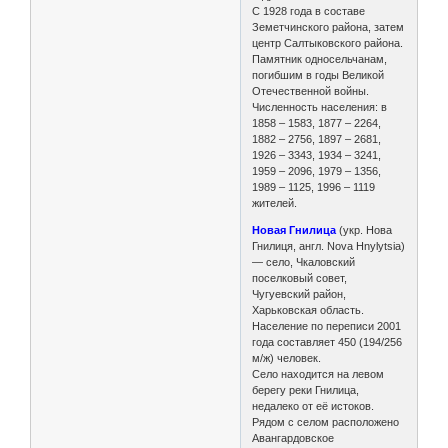
С 1928 года в составе
Земетчинского района, затем
центр Салтыковского района.
Памятник односельчанам,
погибшим в годы Великой
Отечественной войны.
Численность населения: в
1858 – 1583, 1877 – 2264,
1882 – 2756, 1897 – 2681,
1926 – 3343, 1934 – 3241,
1959 – 2096, 1979 – 1356,
1989 – 1125, 1996 – 1119
жителей.
Новая Гнилица
(укр. Нова
Гнилиця, англ. Nova Hnylytsia)
— село, Чкаловский
поселковый совет,
Чугуевский район,
Харьковская область.
Население по переписи 2001
года составляет 450 (194/256
м/ж) человек.
Село находится на левом
берегу реки Гнилица,
недалеко от её истоков.
Рядом с селом расположено
Авангардовское