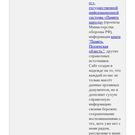
гг.»
,
государственной
информационной
системы «Память
народа»
(проекты
Министерства
обороны РФ),
информация
книги
"Память.
Пензенская
область."
, других
справочных
источников.
Сайт создан в
надежде на то, что
каждый из нас не
только внесёт
данные архивных
документов, но и
дополнит сухую
справочную
информацию
своими бережно
сохраненными
воспоминаниями о
тех, кого уже нет с
нами рядом,
рассказами о ныне