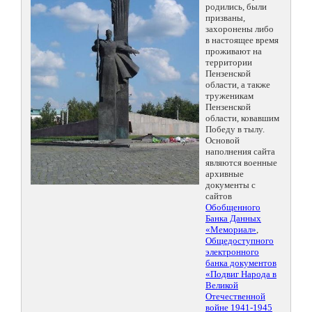
родились, были
призваны,
захоронены либо
в настоящее время
проживают на
территории
Пензенской
области, а также
труженикам
Пензенской
области, ковавшим
Победу в тылу.
Основой
наполнения сайта
являются военные
архивные
документы с
сайтов
Обобщенного
Банка Данных
«Мемориал»
,
Общедоступного
электронного
банка документов
«Подвиг Народа в
Великой
Отечественной
войне 1941-1945