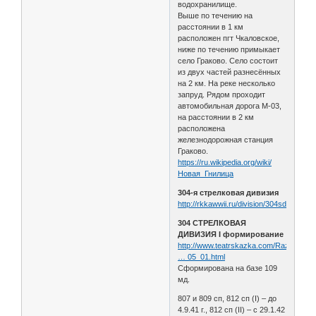
водохранилище.
Выше по течению на
расстоянии в 1 км
расположен пгт Чкаловское,
ниже по течению примыкает
село Граково. Село состоит
из двух частей разнесённых
на 2 км. На реке несколько
запруд. Рядом проходит
автомобильная дорога М-03,
на расстоянии в 2 км
расположена
железнодорожная станция
Граково.
https://ru.wikipedia.org/wiki/
Новая_Гнилица
304-я стрелковая дивизия
http://rkkawwii.ru/division/304sdf1
304 СТРЕЛКОВАЯ
ДИВИЗИЯ I формирование
http://www.teatrskazka.com/Raznoe/Pe
… 05_01.html
Сформирована на базе 109
мд.
807 и 809 сп, 812 сп (I) – до
4.9.41 г., 812 сп (II) – с 29.1.42