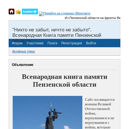
Из Пензенской области на фронты Великой От
"Никто не забыт, ничто не забыто".
Всенародная Книга памяти Пензенской
области.
Форум
Участники
Поиск
Регистрация
Войти
Активные темы
Объявление
Всенародная книга памяти
Пензенской области
Сайт посвящается
воинам Великой
Отечественной
войны,
вернувшимся и не
вернувшимся с
войны, которые