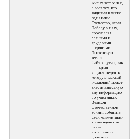
живых ветеранах,
о всех тех, кто
защищал в лихие
годы наше
Отечество, ковал
Победу в тылу,
прославлял
ратными и
трудовыми
подвигами
Пензенскую
землю.
Сайт задуман, как
народная
энциклопедия, в
которую каждый
желающий может
внести известную
ему информацию
об участниках
Великой
Отечественной
войны, добавить
свои комментарии
к имеющейся на
сайте
информации,
дополнить