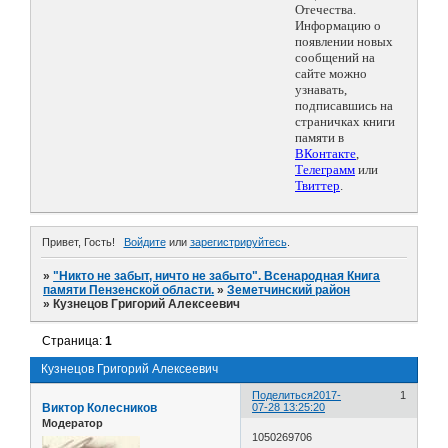
Отечества.
Информацию о
появлении новых
сообщений на
сайте можно
узнавать,
подписавшись на
страничках книги
памяти в
ВКонтакте
,
Телеграмм
или
Твиттер
.
Привет, Гость!
Войдите
или
зарегистрируйтесь
.
»
"Никто не забыт, ничто не забыто". Всенародная Книга
памяти Пензенской области.
»
Земетчинский район
»
Кузнецов Григорий Алексеевич
Страница:
1
Кузнецов Григорий Алексеевич
Поделиться
2017-
1
Виктор Колесников
07-28 13:25:20
Модератор
1050269706