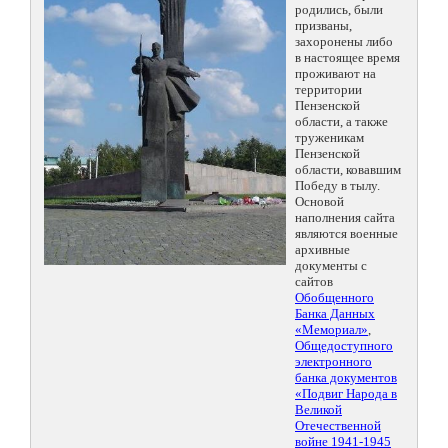
родились, были
призваны,
захоронены либо
в настоящее время
проживают на
территории
Пензенской
области, а также
труженикам
Пензенской
области, ковавшим
Победу в тылу.
Основой
наполнения сайта
являются военные
архивные
документы с
сайтов
Обобщенного
Банка Данных
«Мемориал»
,
Общедоступного
электронного
банка документов
«Подвиг Народа в
Великой
Отечественной
войне 1941-1945