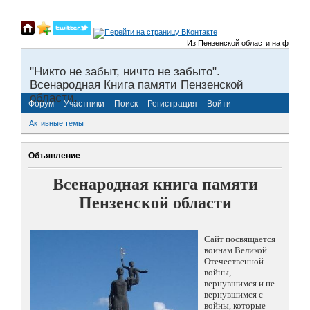
Из Пензенской области на фронты Ве
"Никто не забыт, ничто не забыто".
Всенародная Книга памяти Пензенской
области.
Форум
Участники
Поиск
Регистрация
Войти
Активные темы
Объявление
Всенародная книга памяти
Пензенской области
Сайт посвящается
воинам Великой
Отечественной
войны,
вернувшимся и не
вернувшимся с
войны, которые