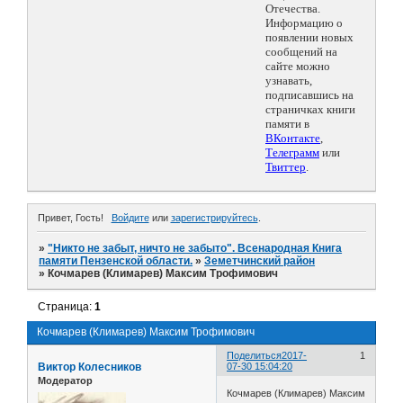
Отечества.
Информацию о
появлении новых
сообщений на
сайте можно
узнавать,
подписавшись на
страничках книги
памяти в
ВКонтакте
,
Телеграмм
или
Твиттер
.
Привет, Гость!
Войдите
или
зарегистрируйтесь
.
»
"Никто не забыт, ничто не забыто". Всенародная Книга
памяти Пензенской области.
»
Земетчинский район
»
Кочмарев (Климарев) Максим Трофимович
Страница:
1
Кочмарев (Климарев) Максим Трофимович
Поделиться
2017-
1
Виктор Колесников
07-30 15:04:20
Модератор
Кочмарев (Климарев) Максим