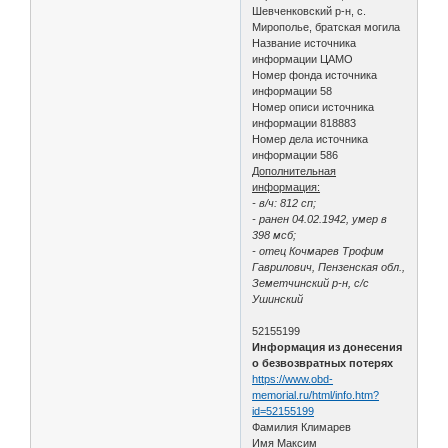
Шевченковский р-н, с.
Мирополье, братская могила
Название источника
информации ЦАМО
Номер фонда источника
информации 58
Номер описи источника
информации 818883
Номер дела источника
информации 586
Дополнительная
информация:
- в/ч: 812 сп;
- ранен 04.02.1942, умер в
398 мсб;
- отец Кочмарев Трофим
Гаврилович, Пензенская обл.,
Земетчинский р-н, с/с
Ушинский
52155199
Информация из донесения
о безвозвратных потерях
https://www.obd-
memorial.ru/html/info.htm?
id=52155199
Фамилия Климарев
Имя Максим