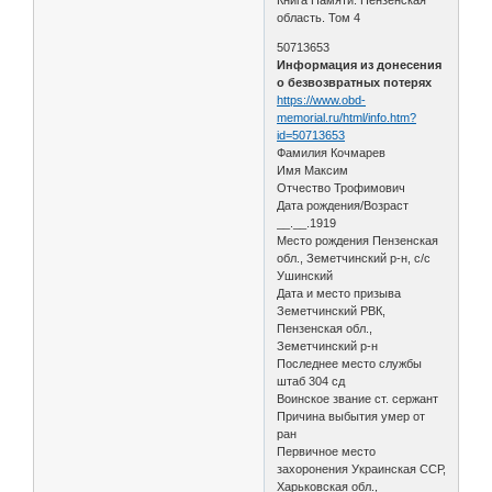
область. Том 4
50713653
Информация из донесения
о безвозвратных потерях
https://www.obd-
memorial.ru/html/info.htm?
id=50713653
Фамилия Кочмарев
Имя Максим
Отчество Трофимович
Дата рождения/Возраст
__.__.1919
Место рождения Пензенская
обл., Земетчинский р-н, с/с
Ушинский
Дата и место призыва
Земетчинский РВК,
Пензенская обл.,
Земетчинский р-н
Последнее место службы
штаб 304 сд
Воинское звание ст. сержант
Причина выбытия умер от
ран
Первичное место
захоронения Украинская ССР,
Харьковская обл.,