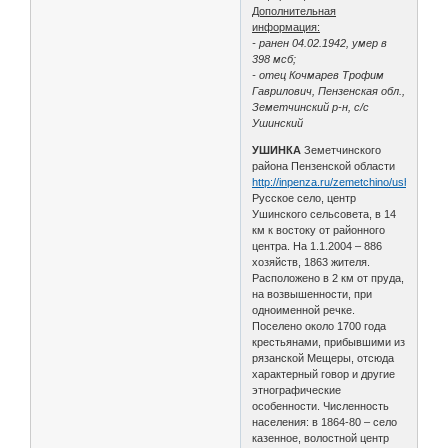
Дополнительная
информация:
- ранен 04.02.1942, умер в
398 мсб;
- отец Кочмарев Трофим
Гаврилович, Пензенская обл.,
Земетчинский р-н, с/с
Ушинский
УШИНКА
Земетчинского
района Пензенской области
http://inpenza.ru/zemetchino/ushinka.ph
Русское село, центр
Ушинского сельсовета, в 14
км к востоку от районного
центра. На 1.1.2004 – 886
хозяйств, 1863 жителя.
Расположено в 2 км от пруда,
на возвышенности, при
одноименной речке.
Поселено около 1700 года
крестьянами, прибывшими из
рязанской Мещеры, отсюда
характерный говор и другие
этнографические
особенности. Численность
населения: в 1864-80 – село
казенное, волостной центр