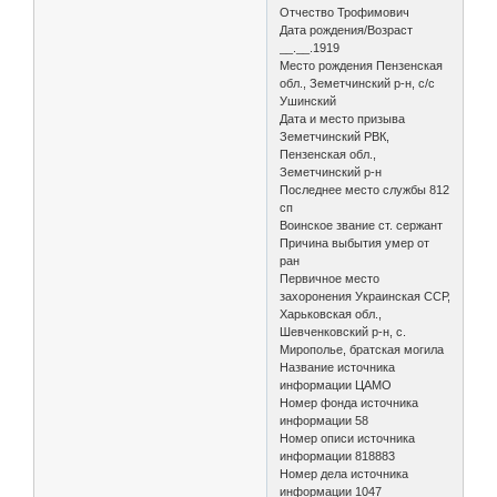
Отчество Трофимович
Дата рождения/Возраст
__.__.1919
Место рождения Пензенская
обл., Земетчинский р-н, с/с
Ушинский
Дата и место призыва
Земетчинский РВК,
Пензенская обл.,
Земетчинский р-н
Последнее место службы 812
сп
Воинское звание ст. сержант
Причина выбытия умер от
ран
Первичное место
захоронения Украинская ССР,
Харьковская обл.,
Шевченковский р-н, с.
Мирополье, братская могила
Название источника
информации ЦАМО
Номер фонда источника
информации 58
Номер описи источника
информации 818883
Номер дела источника
информации 1047