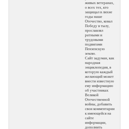
живых ветеранах,
о всех тех, кто
защищал в лихие
годы наше
Отечество, ковал
Победу в тылу,
прославлял
ратными и
трудовыми
подвигами
Пензенскую
землю.
Сайт задуман, как
народная
энциклопедия, в
которую каждый
желающий может
внести известную
ему информацию
об участниках
Великой
Отечественной
войны, добавить
свои комментарии
к имеющейся на
сайте
информации,
дополнить