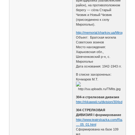
Бригадировка (Балаклейский
район), на противоположном
берегу — сёла Старый
Чизвик и Новый Чизвик
(присоединено к селу
Мирополье).
http://memorial.kharkov.ua/Miropolie
Объект: Братская могила
Cоветских воинов
Место нахождения:
Харьковская обл.,
Шевченковский р-н, с.
Мирополье
Дата основания: 1942-1943 гг.
В списке захороненых:
Кочмарев М.Т.
304-я стрелковая дивизия
http://rkkawwii.ru/division/304sdf1
304 СТРЕЛКОВАЯ
ДИВИЗИЯ I формирование
http://www.teatrskazka.com/Raznoe/Pe
… 05_01.html
Сформирована на базе 109
мд.