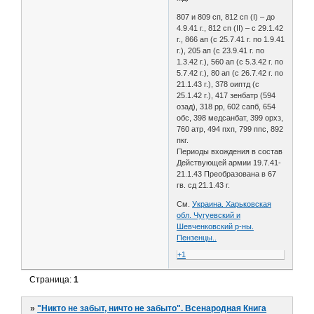
807 и 809 сп, 812 сп (I) – до
4.9.41 г., 812 сп (II) – с 29.1.42
г., 866 ап (с 25.7.41 г. по 1.9.41
г.), 205 ап (с 23.9.41 г. по
1.3.42 г.), 560 ап (с 5.3.42 г. по
5.7.42 г.), 80 ап (с 26.7.42 г. по
21.1.43 г.), 378 оиптд (с
25.1.42 г.), 417 зенбатр (594
озад), 318 рр, 602 сапб, 654
обс, 398 медсанбат, 399 орхз,
760 атр, 494 пхп, 799 ппс, 892
пкг.
Периоды вхождения в состав
Действующей армии 19.7.41-
21.1.43 Преобразована в 67
гв. сд 21.1.43 г.
См.
Украина. Харьковская
обл. Чугуевский и
Шевченковский р-ны.
Пензенцы..
+1
Страница:
1
»
"Никто не забыт, ничто не забыто". Всенародная Книга