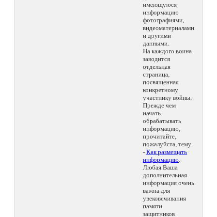
имеющуюся
информацию
фотографиями,
видеоматериалами
и другими
данными.
На каждого воина
заводится
отдельная
страница,
посвященная
конкретному
участнику войны.
Прежде чем
начать
обрабатывать
информацию,
прочитайте,
пожалуйста, тему
-
Как размещать
информацию
.
Любая Ваша
дополнительная
информация очень
важна для
увековечивания
памяти
защитников