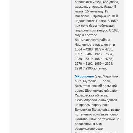
Керенского уезда, 633 двора,
церковь, училище, базар, 5
лавок, 15 мельниц, 15
маслобоен, ярмарка на 10-й
неделе после Пасхи. В 1959
при селе была небольшая
гидроэлектростанция. С 1928
года в составе
Башмаковского района.
Численность населения: в
1864 – 4288, 1877 – 4703,
1897 – 6487, 1926 – 7504,
1939 – 5319, 1959 – 4755,
1979 – 3192, 1989 – 2328,
1996 ? 2390 жителей.
Мирополье
(укр. Миропілля,
англ. Myropillia) — село,
Безмятежненский сельский
совет, Шевченковский район,
Харьковская область.
Село Мирополье находится
на правом берегу реки
Волосская Балаклейка, выше
по течению примыкает село
Полтава, ниже по течению на
расстоянии в 5 км
расположено село