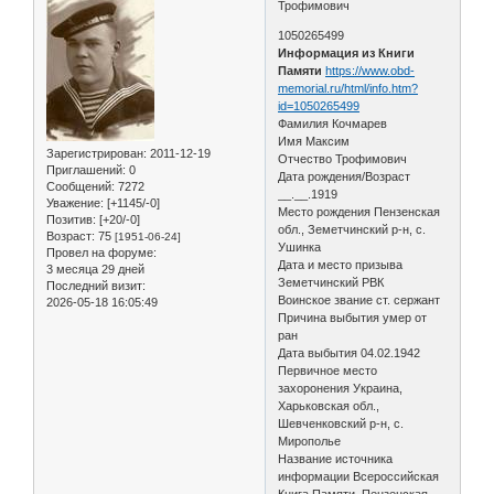
Трофимович
1050265499
Информация из Книги
Памяти
https://www.obd-
memorial.ru/html/info.htm?
id=1050265499
Фамилия Кочмарев
Имя Максим
Зарегистрирован
: 2011-12-19
Отчество Трофимович
Приглашений:
0
Дата рождения/Возраст
Сообщений:
7272
__.__.1919
Уважение:
[+1145/-0]
Место рождения Пензенская
Позитив:
[+20/-0]
обл., Земетчинский р-н, с.
Возраст:
75
[1951-06-24]
Ушинка
Провел на форуме:
Дата и место призыва
3 месяца 29 дней
Земетчинский РВК
Последний визит:
Воинское звание ст. сержант
2026-05-18 16:05:49
Причина выбытия умер от
ран
Дата выбытия 04.02.1942
Первичное место
захоронения Украина,
Харьковская обл.,
Шевченковский р-н, с.
Мирополье
Название источника
информации Всероссийская
Книга Памяти. Пензенская