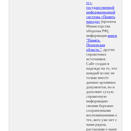
гг.»
,
государственной
информационной
системы «Память
народа»
(проекты
Министерства
обороны РФ),
информация
книги
"Память.
Пензенская
область."
, других
справочных
источников.
Сайт создан в
надежде на то, что
каждый из нас не
только внесёт
данные архивных
документов, но и
дополнит сухую
справочную
информацию
своими бережно
сохраненными
воспоминаниями о
тех, кого уже нет с
нами рядом,
рассказами о ныне