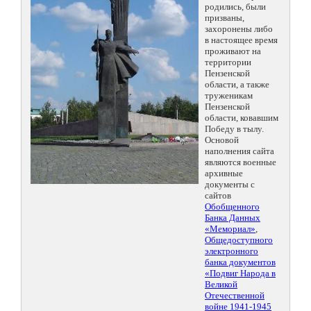
родились, были
призваны,
захоронены либо
в настоящее время
проживают на
территории
Пензенской
области, а также
труженикам
Пензенской
области, ковавшим
Победу в тылу.
Основой
наполнения сайта
являются военные
архивные
документы с
сайтов
Обобщенного
Банка Данных
«Мемориал»
,
Общедоступного
электронного
банка документов
«Подвиг Народа в
Великой
Отечественной
войне 1941-1945