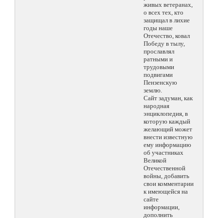
живых ветеранах,
о всех тех, кто
защищал в лихие
годы наше
Отечество, ковал
Победу в тылу,
прославлял
ратными и
трудовыми
подвигами
Пензенскую
землю.
Сайт задуман, как
народная
энциклопедия, в
которую каждый
желающий может
внести известную
ему информацию
об участниках
Великой
Отечественной
войны, добавить
свои комментарии
к имеющейся на
сайте
информации,
дополнить