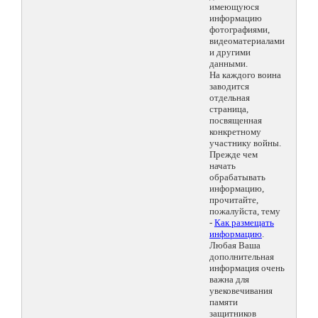
имеющуюся
информацию
фотографиями,
видеоматериалами
и другими
данными.
На каждого воина
заводится
отдельная
страница,
посвященная
конкретному
участнику войны.
Прежде чем
начать
обрабатывать
информацию,
прочитайте,
пожалуйста, тему
-
Как размещать
информацию
.
Любая Ваша
дополнительная
информация очень
важна для
увековечивания
памяти
защитников