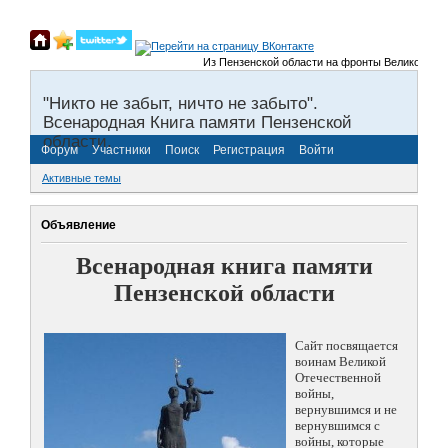
Из Пензенской области на фронты Великой Отече
"Никто не забыт, ничто не забыто".
Всенародная Книга памяти Пензенской
области.
Форум
Участники
Поиск
Регистрация
Войти
Активные темы
Объявление
Всенародная книга памяти
Пензенской области
Сайт посвящается
воинам Великой
Отечественной
войны,
вернувшимся и не
вернувшимся с
войны, которые