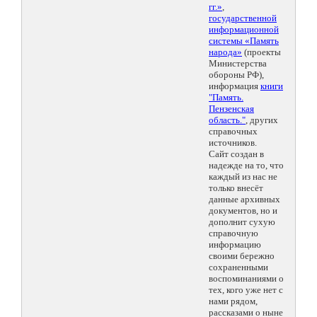
гг.»
,
государственной
информационной
системы «Память
народа»
(проекты
Министерства
обороны РФ),
информация
книги
"Память.
Пензенская
область."
, других
справочных
источников.
Сайт создан в
надежде на то, что
каждый из нас не
только внесёт
данные архивных
документов, но и
дополнит сухую
справочную
информацию
своими бережно
сохраненными
воспоминаниями о
тех, кого уже нет с
нами рядом,
рассказами о ныне