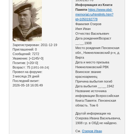
Информация из Книги
Памяти
https://www.obd-
memorial.ru/html/info.htm?
id=1050192778
Фамилия Озеров
Имя Иван
Отчество Васильевич
Дата рождения/Возраст
__.__.1908
Зарегистрирован
: 2011-12-19
Место рождения Пензенская
Приглашений:
0
обл., Нижнеломовский р-н, д.
Сообщений:
7272
Вирга
Уважение:
[+1145/-0]
Дата и место призыва
Позитив:
[+20/-0]
Нижнеломовский РВК
Возраст:
75
[1951-06-24]
Провел на форуме:
Воинское звание
3 месяца 29 дней
красноармеец
Последний визит:
Причина выбытия погиб
2026-05-18 16:05:49
Дата выбытия __.__.1942
Название источника
информации Всероссийская
Книга Памяти. Пензенская
область. Том 6
Другой информации на
Озерова Ивана Васильевича,
1908 г.р. в ОБД не найдено.
См.
Озеров Иван