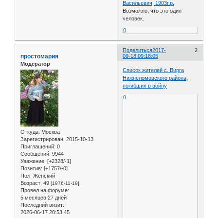
Васильевич, 1903г.р.
Возможно, что это один
человек.
0
Поделиться
2017-
2
простомария
09-18 09:18:05
Модератор
Список жителей с. Вирга
Нижнеломовского района,
погибших в войну
0
Откуда:
Москва
Зарегистрирован
: 2015-10-13
Приглашений:
0
Сообщений:
9944
Уважение:
[+2328/-1]
Позитив:
[+1757/-0]
Пол:
Женский
Возраст:
49
[1976-11-19]
Провел на форуме:
5 месяцев 27 дней
Последний визит:
2026-06-17 20:53:45