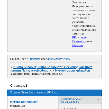
Отечества.
Информацию о
появлении новых
сообщений на
сайте можно
узнавать,
подписавшись на
страничках книги
памяти в
ВКонтакте
,
Телеграмм
или
Твиттер
.
Привет, Гость!
Войдите
или
зарегистрируйтесь
.
»
"Никто не забыт, ничто не забыто". Всенародная Книга
памяти Пензенской области.
»
Нижнеломовский район
»
Озеров Иван Васильевич, 1908 г.р.
Страница:
1
Озеров Иван Васильевич, 1908 г.р.
Поделиться
2017-
1
Виктор Колесников
07-31 22:33:59
Модератор
1050192778