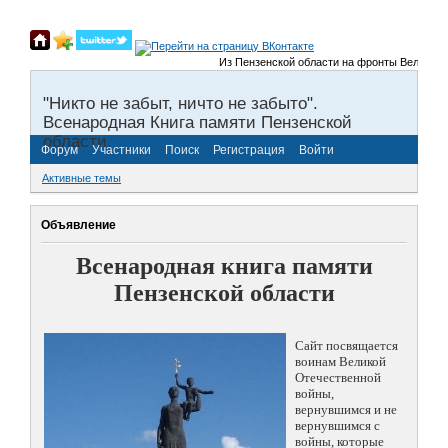
Из Пензенской области на фронты Великой Оте
"Никто не забыт, ничто не забыто".
Всенародная Книга памяти Пензенской
области.
Форум
Участники
Поиск
Регистрация
Войти
Активные темы
Объявление
Всенародная книга памяти
Пензенской области
Сайт посвящается
воинам Великой
Отечественной
войны,
вернувшимся и не
вернувшимся с
войны, которые