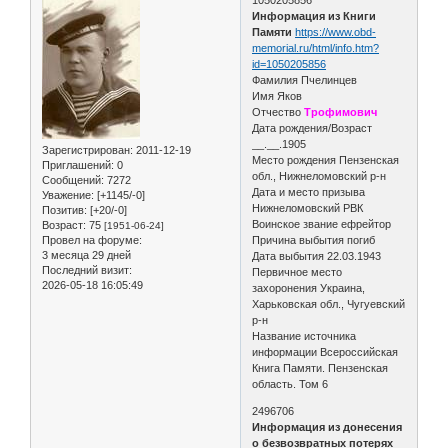
Информация из Книги
Памяти
https://www.obd-
memorial.ru/html/info.htm?
id=1050205856
Фамилия Пчелинцев
Имя Яков
Отчество
Трофимович
Дата рождения/Возраст
__.__.1905
Зарегистрирован
: 2011-12-19
Место рождения Пензенская
Приглашений:
0
обл., Нижнеломовский р-н
Сообщений:
7272
Дата и место призыва
Уважение:
[+1145/-0]
Нижнеломовский РВК
Позитив:
[+20/-0]
Воинское звание ефрейтор
Возраст:
75
[1951-06-24]
Провел на форуме:
Причина выбытия погиб
3 месяца 29 дней
Дата выбытия 22.03.1943
Последний визит:
Первичное место
2026-05-18 16:05:49
захоронения Украина,
Харьковская обл., Чугуевский
р-н
Название источника
информации Всероссийская
Книга Памяти. Пензенская
область. Том 6
2496706
Информация из донесения
о безвозвратных потерях