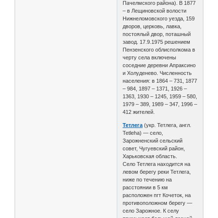
Пачелмского района). В 1877
– в Лещиновской волости
Нижнеломовского уезда, 159
дворов, церковь, лавка,
постоялый двор, поташный
завод. 17.9.1975 решением
Пензенского облисполкома в
черту села включены
соседние деревни Апраксино
и Холуденево. Численность
населения: в 1864 – 731, 1877
– 984, 1897 – 1371, 1926 –
1363, 1930 – 1245, 1959 – 580,
1979 – 389, 1989 – 347, 1996 –
412 жителей.
Тетлега
(укр. Тетлега, англ.
Tetleha) — село,
Зарожненский сельский
совет, Чугуевский район,
Харьковская область.
Село Тетлега находится на
левом берегу реки Тетлега,
ниже по течению на
расстоянии в 5 км
расположен пгт Кочеток, на
противоположном берегу —
село Зарожное. К селу