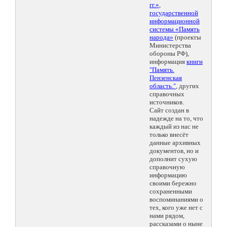
гг.»
,
государственной
информационной
системы «Память
народа»
(проекты
Министерства
обороны РФ),
информация
книги
"Память.
Пензенская
область."
, других
справочных
источников.
Сайт создан в
надежде на то, что
каждый из нас не
только внесёт
данные архивных
документов, но и
дополнит сухую
справочную
информацию
своими бережно
сохраненными
воспоминаниями о
тех, кого уже нет с
нами рядом,
рассказами о ныне