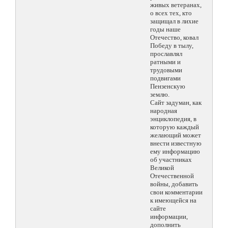
живых ветеранах,
о всех тех, кто
защищал в лихие
годы наше
Отечество, ковал
Победу в тылу,
прославлял
ратными и
трудовыми
подвигами
Пензенскую
землю.
Сайт задуман, как
народная
энциклопедия, в
которую каждый
желающий может
внести известную
ему информацию
об участниках
Великой
Отечественной
войны, добавить
свои комментарии
к имеющейся на
сайте
информации,
дополнить