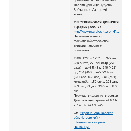
примыкает большой лесной
массив урочище Чугуево-
Бабчанская Дача (дуб,
ясень).
113 СТРЕЛКОВАЯ ДИВИЗИЯ
II формирование
http://www.teatrskazka.com/Raznoe/Pe
Переименована из 5
Московской стрелковой
дивизии народного
ополчения.
1288, 1290 и 1292 сп, 972 ап,
239 оиптд, 275 зенбатр (275
озад) – до 6.5.43 г., 149 (471)
рр, 204 (456) сапб, 228 обс
(644 обс, 860 орс), 201 (494)
медсанбат, 150 орхз, 203 атр,
263 пхп, 21 двл, 932 ппс, 1140
пкг.
Периоды вхождения в состав
Действующей армии 26.9.41-
2.2.43, 6.3.43-9.5.45
См.
Украина. Харьковская
обл. Чугуевский и
Шевченковский р-ны.
Пензенцы..