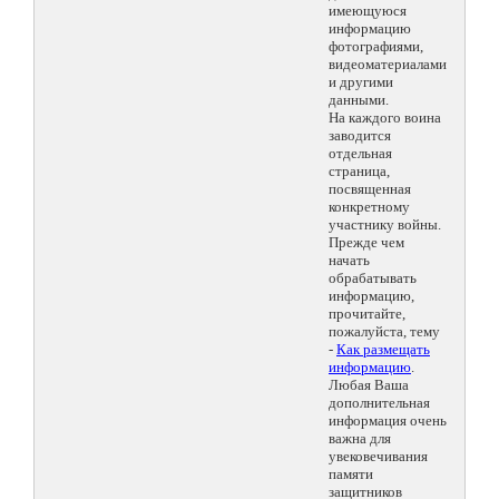
имеющуюся
информацию
фотографиями,
видеоматериалами
и другими
данными.
На каждого воина
заводится
отдельная
страница,
посвященная
конкретному
участнику войны.
Прежде чем
начать
обрабатывать
информацию,
прочитайте,
пожалуйста, тему
-
Как размещать
информацию
.
Любая Ваша
дополнительная
информация очень
важна для
увековечивания
памяти
защитников