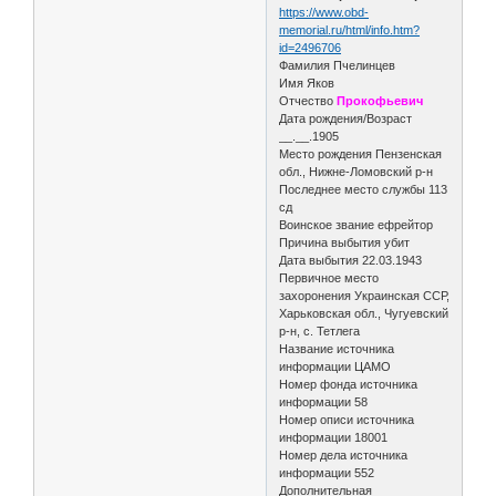
https://www.obd-
memorial.ru/html/info.htm?
id=2496706
Фамилия Пчелинцев
Имя Яков
Отчество
Прокофьевич
Дата рождения/Возраст
__.__.1905
Место рождения Пензенская
обл., Нижне-Ломовский р-н
Последнее место службы 113
сд
Воинское звание ефрейтор
Причина выбытия убит
Дата выбытия 22.03.1943
Первичное место
захоронения Украинская ССР,
Харьковская обл., Чугуевский
р-н, с. Тетлега
Название источника
информации ЦАМО
Номер фонда источника
информации 58
Номер описи источника
информации 18001
Номер дела источника
информации 552
Дополнительная