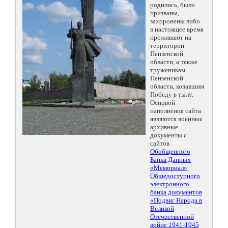
родились, были
призваны,
захоронены либо
в настоящее время
проживают на
территории
Пензенской
области, а также
труженикам
Пензенской
области, ковавшим
Победу в тылу.
Основой
наполнения сайта
являются военные
архивные
документы с
сайтов
Обобщенного
Банка Данных
«Мемориал»
,
Общедоступного
электронного
банка документов
«Подвиг Народа в
Великой
Отечественной
войне 1941-1945