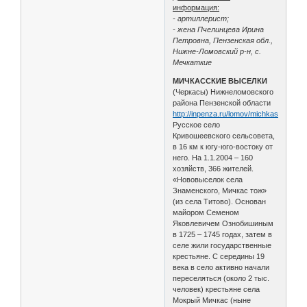
информация:
- артиллерист;
- жена Пчелинцева Ирина
Петровна, Пензенская обл.,
Нижне-Ломовский р-н, с.
Мечкаткие
МИЧКАССКИЕ ВЫСЕЛКИ
(Черкасы) Нижнеломовского
района Пензенской области
http://inpenza.ru/lomov/michkasskie_vys
Русское село
Кривошеевского сельсовета,
в 16 км к югу-юго-востоку от
него. На 1.1.2004 – 160
хозяйств, 366 жителей.
«Нововыселок села
Знаменского, Мичкас тож»
(из села Титово). Основан
майором Семеном
Яковлевичем Ознобишиным
в 1725 – 1745 годах, затем в
селе жили государственные
крестьяне. С середины 19
века в село активно начали
переселяться (около 2 тыс.
человек) крестьяне села
Мокрый Мичкас (ныне