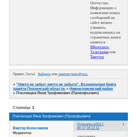
Отечества.
Информацию о
появлении новых
сообщений на
сайте можно
узнавать,
подписавшись на
страничках книги
памяти в
ВКонтакте
,
Телеграмм
или
Твиттер
.
Привет, Гость!
Войдите
или
зарегистрируйтесь
.
»
"Никто не забыт, ничто не забыто". Всенародная Книга
памяти Пензенской области.
»
Нижнеломовский район
»
Пчелинцев Яков Трофимович (Прокофьевич)
Страница:
1
Пчелинцев Яков Трофимович (Прокофьевич)
Поделиться
2017-
1
Виктор Колесников
08-17 18:12:12
Модератор
1050205856