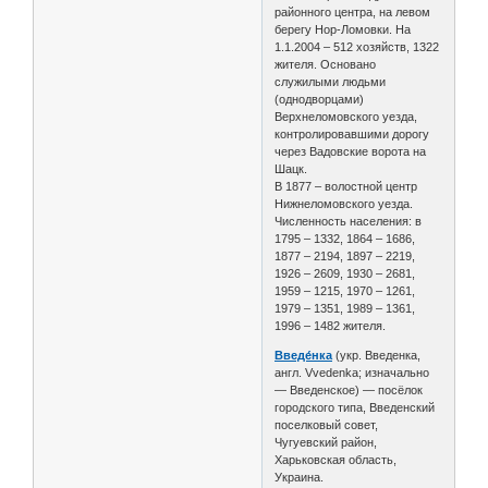
районного центра, на левом
берегу Нор-Ломовки. На
1.1.2004 – 512 хозяйств, 1322
жителя. Основано
служилыми людьми
(однодворцами)
Верхнеломовского уезда,
контролировавшими дорогу
через Вадовские ворота на
Шацк.
В 1877 – волостной центр
Нижнеломовского уезда.
Численность населения: в
1795 – 1332, 1864 – 1686,
1877 – 2194, 1897 – 2219,
1926 – 2609, 1930 – 2681,
1959 – 1215, 1970 – 1261,
1979 – 1351, 1989 – 1361,
1996 – 1482 жителя.
Введе́нка
(укр. Введенка,
англ. Vvedenka; изначально
— Введенское) — посёлок
городского типа, Введенский
поселковый совет,
Чугуевский район,
Харьковская область,
Украина.