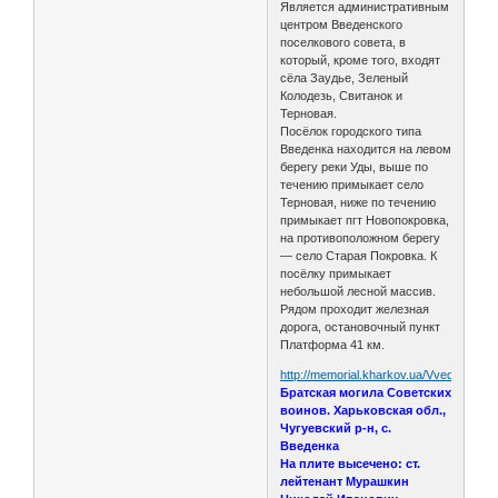
Является административным
центром Введенского
поселкового совета, в
который, кроме того, входят
сёла Заудье, Зеленый
Колодезь, Свитанок и
Терновая.
Посёлок городского типа
Введенка находится на левом
берегу реки Уды, выше по
течению примыкает село
Терновая, ниже по течению
примыкает пгт Новопокровка,
на противоположном берегу
— село Старая Покровка. К
посёлку примыкает
небольшой лесной массив.
Рядом проходит железная
дорога, остановочный пункт
Платформа 41 км.
http://memorial.kharkov.ua/Vvedenka
Братская могила Советских
воинов. Харьковская обл.,
Чугуевский р-н, с.
Введенка
На плите высечено: ст.
лейтенант Мурашкин