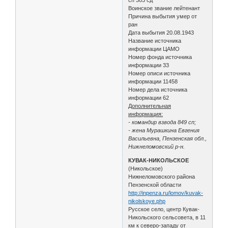
Воинское звание лейтенант
Причина выбытия умер от
ран
Дата выбытия 20.08.1943
Название источника
информации ЦАМО
Номер фонда источника
информации 33
Номер описи источника
информации 11458
Номер дела источника
информации 62
Дополнительная
информация:
- командир взвода 849 сп;
- жена Мурашкина Евгения
Васильевна, Пензенская обл.,
Нижнеломовский р-н.
КУВАК-НИКОЛЬСКОЕ
(Никольское)
Нижнеломовского района
Пензенской области
http://inpenza.ru/lomov/kuvak-
nikolskoye.php
Русское село, центр Кувак-
Никольского сельсовета, в 11
км к северо-западу от