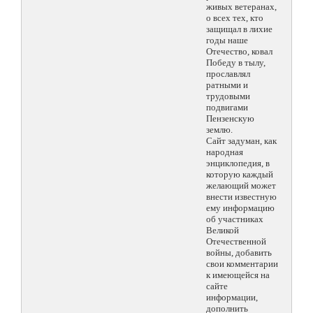
живых ветеранах,
о всех тех, кто
защищал в лихие
годы наше
Отечество, ковал
Победу в тылу,
прославлял
ратными и
трудовыми
подвигами
Пензенскую
землю.
Сайт задуман, как
народная
энциклопедия, в
которую каждый
желающий может
внести известную
ему информацию
об участниках
Великой
Отечественной
войны, добавить
свои комментарии
к имеющейся на
сайте
информации,
дополнить