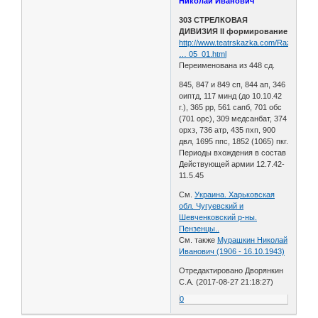
Николай Иванович
303 СТРЕЛКОВАЯ
ДИВИЗИЯ II формирование
http://www.teatrskazka.com/Raznoe/Pe
… 05_01.html
Переименована из 448 сд.
845, 847 и 849 сп, 844 ап, 346
оиптд, 117 минд (до 10.10.42
г.), 365 рр, 561 сапб, 701 обс
(701 орс), 309 медсанбат, 374
орхз, 736 атр, 435 пхп, 900
двл, 1695 ппс, 1852 (1065) пкг.
Периоды вхождения в состав
Действующей армии 12.7.42-
11.5.45
См.
Украина. Харьковская
обл. Чугуевский и
Шевченковский р-ны.
Пензенцы..
См. также
Мурашкин Николай
Иванович (1906 - 16.10.1943)
Отредактировано Дворянкин
С.А. (2017-08-27 21:18:27)
0