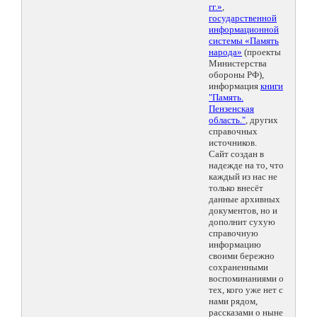
гг.»
,
государственной
информационной
системы «Память
народа»
(проекты
Министерства
обороны РФ),
информация
книги
"Память.
Пензенская
область."
, других
справочных
источников.
Сайт создан в
надежде на то, что
каждый из нас не
только внесёт
данные архивных
документов, но и
дополнит сухую
справочную
информацию
своими бережно
сохраненными
воспоминаниями о
тех, кого уже нет с
нами рядом,
рассказами о ныне