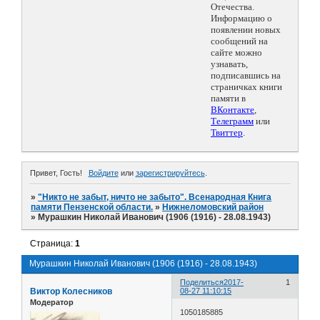
Отечества.
Информацию о
появлении новых
сообщений на
сайте можно
узнавать,
подписавшись на
страничках книги
памяти в
ВКонтакте
,
Телеграмм
или
Твиттер
.
Привет, Гость!
Войдите
или
зарегистрируйтесь
.
»
"Никто не забыт, ничто не забыто". Всенародная Книга
памяти Пензенской области.
»
Нижнеломовский район
»
Мурашкин Николай Иванович (1906 (1916) - 28.08.1943)
Страница:
1
Мурашкин Николай Иванович (1906 (1916) - 28.08.1943)
Поделиться
2017-
1
Виктор Колесников
08-27 11:10:15
Модератор
1050185885