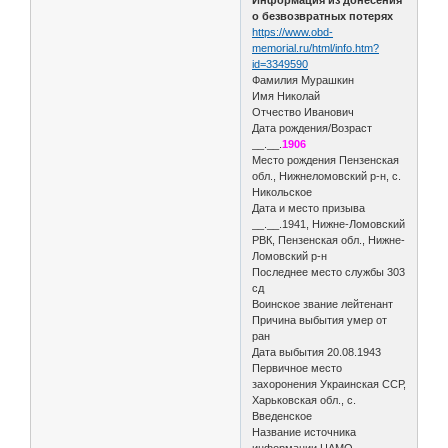
о безвозвратных потерях
https://www.obd-
memorial.ru/html/info.htm?
id=3349590
Фамилия Мурашкин
Имя Николай
Отчество Иванович
Дата рождения/Возраст
__.__.
1906
Место рождения Пензенская
обл., Нижнеломовский р-н, с.
Никольское
Дата и место призыва
__.__.1941, Нижне-Ломовский
РВК, Пензенская обл., Нижне-
Ломовский р-н
Последнее место службы 303
сд
Воинское звание лейтенант
Причина выбытия умер от
ран
Дата выбытия 20.08.1943
Первичное место
захоронения Украинская ССР,
Харьковская обл., с.
Введенское
Название источника
информации ЦАМО