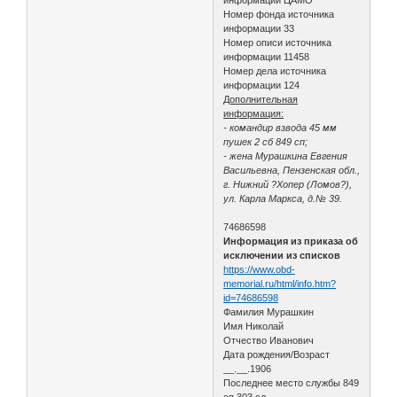
Номер фонда источника
информации 33
Номер описи источника
информации 11458
Номер дела источника
информации 124
Дополнительная
информация:
- командир взвода 45 мм
пушек 2 сб 849 сп;
- жена Мурашкина Евгения
Васильевна, Пензенская обл.,
г. Нижний ?Хопер (Ломов?),
ул. Карла Маркса, д.№ 39.
74686598
Информация из приказа об
исключении из списков
https://www.obd-
memorial.ru/html/info.htm?
id=74686598
Фамилия Мурашкин
Имя Николай
Отчество Иванович
Дата рождения/Возраст
__.__.1906
Последнее место службы 849
сп 303 сд