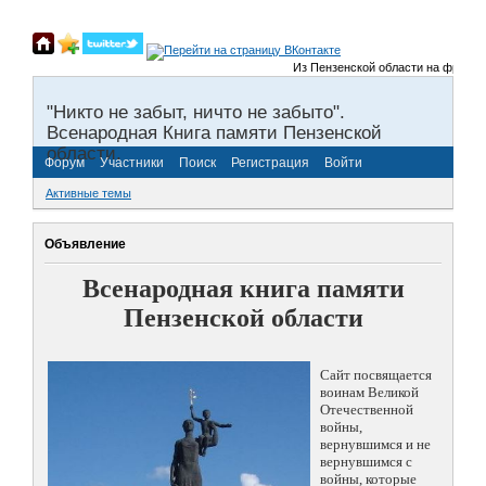
Из Пензенской области на фронты Ве
"Никто не забыт, ничто не забыто".
Всенародная Книга памяти Пензенской
области.
Форум
Участники
Поиск
Регистрация
Войти
Активные темы
Объявление
Всенародная книга памяти
Пензенской области
Сайт посвящается
воинам Великой
Отечественной
войны,
вернувшимся и не
вернувшимся с
войны, которые