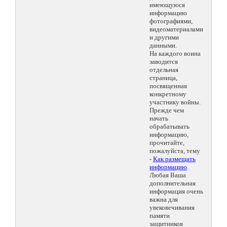
имеющуюся
информацию
фотографиями,
видеоматериалами
и другими
данными.
На каждого воина
заводится
отдельная
страница,
посвященная
конкретному
участнику войны.
Прежде чем
начать
обрабатывать
информацию,
прочитайте,
пожалуйста, тему
-
Как размещать
информацию
.
Любая Ваша
дополнительная
информация очень
важна для
увековечивания
памяти
защитников