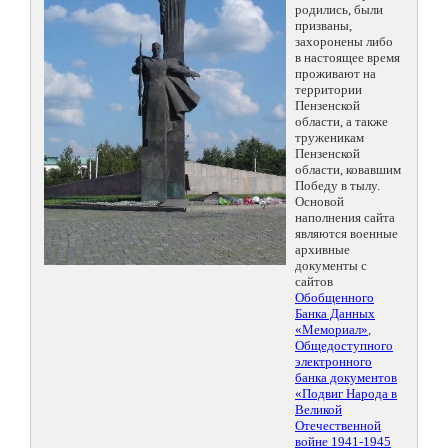
родились, были
призваны,
захоронены либо
в настоящее время
проживают на
территории
Пензенской
области, а также
труженикам
Пензенской
области, ковавшим
Победу в тылу.
Основой
наполнения сайта
являются военные
архивные
документы с
сайтов
Обобщенного
Банка Данных
«Мемориал»
,
Общедоступного
электронного
банка документов
«Подвиг Народа в
Великой
Отечественной
войне 1941-1945