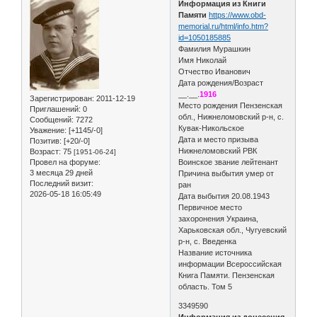
Информация из Книги
Памяти
https://www.obd-
memorial.ru/html/info.htm?
id=1050185885
Фамилия Мурашкин
Имя Николай
Отчество Иванович
Дата рождения/Возраст
__.__.
1916
Зарегистрирован
: 2011-12-19
Место рождения Пензенская
Приглашений:
0
обл., Нижнеломовский р-н, с.
Сообщений:
7272
Кувак-Никольское
Уважение:
[+1145/-0]
Дата и место призыва
Позитив:
[+20/-0]
Нижнеломовский РВК
Возраст:
75
[1951-06-24]
Провел на форуме:
Воинское звание лейтенант
3 месяца 29 дней
Причина выбытия умер от
Последний визит:
ран
2026-05-18 16:05:49
Дата выбытия 20.08.1943
Первичное место
захоронения Украина,
Харьковская обл., Чугуевский
р-н, с. Введенка
Название источника
информации Всероссийская
Книга Памяти. Пензенская
область. Том 5
3349590
Информация из донесения