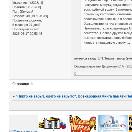
Уважение:
[+2328/-1]
наступила минута, когда мир с
Позитив:
[+1757/-0]
восхищённой воде». Запомнилс
Пол:
Женский
стойко, мужественно, самоотве
Возраст:
49
[1976-11-19]
японской военщины», а в военну
Провел на форуме:
большинство из них впервые ока
5 месяцев 27 дней
Николаенко, красноармейцев Ос
Последний визит:
богатство. Полная дружба межд
2026-06-17 20:53:45
высокая сознательность бойцов
написать правдивую строку. ...
имеется ввиду Е.П.Петров, автор (вме
Отредактировано Дворянкин С.А. (2017
0
Страница:
1
»
"Никто не забыт, ничто не забыто". Всенародная Книга памяти Пе