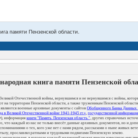
нига памяти Пензенской области.
народная книга памяти Пензенской обл
Великой Отечественной войны, вернувшимся и не вернувшимся с войны, котор
т на территории Пензенской области, а также труженикам Пензенской области
 являются военные архивные документы с сайтов
Обобщенного Банка Данных
а в Великой Отечественной войне 1941-1945 гг.»
,
государственной информаци
), информация
книги "Память. Пензенская область."
, других справочных источ
 то, что каждый из нас не только внесёт данные архивных документов, но и 
оминаниями о тех, кого уже нет с нами рядом, рассказами о ныне живых ветер
в тылу, прославлял ратными и трудовыми подвигами Пензенскую землю.
ая энциклопедия, в которую каждый желающий может внести известную ему и