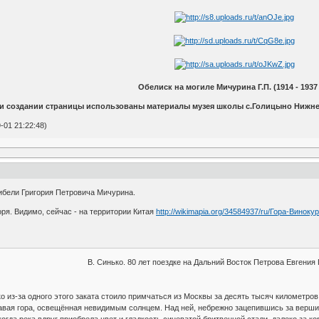
Обелиск на могиле Мичурина Г.П. (1914 - 1937 г
и создании страницы использованы материалы музея школы с.Голицыно Нижне
-01 21:22:48)
гибели Григория Петровича Мичурина.
оря. Видимо, сейчас - на территории Китая
http://wikimapia.org/34584937/ru/Гора-Виноку
В. Синько. 80 лет поездке на Дальний Восток Петрова Евгения
ко из-за одного этого заката стоило примчаться из Москвы за десять тысяч километро
авая гора, освещённая невидимым солнцем. Над ней, небрежно зацепившись за вершин
огда река вдруг приобрела цвет и гладкость синеватой бритвенной стали, далеко за к