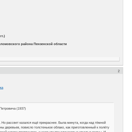
г.)
ломовского района Пензенской области
2
рка
 Петровича (1937)
в. Но рассвет казался ещё прекраснее. Была минута, когда над тёмной
ы деревьев, повисло толстенькое облако, как приготовленный к полёту
ормой катера протянулись и застыли три одинаковые круглые волны. И