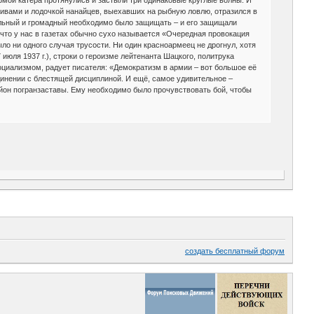
 ивами и лодочкой нанайцев, выехавших на рыбную ловлю, отразился в
ельный и громадный необходимо было защищать – и его защищали
что у нас в газетах обычно сухо называется «Очередная провокация
ло ни одного случая трусости. Ни один красноармеец не дрогнул, хотя
июля 1937 г.), строки о героизме лейтенанта Шацкого, политрука
циализмом, радует писателя: «Демократизм в армии – вот большое её
инении с блестящей дисциплиной. И ещё, самое удивительное –
йон погранзаставы. Ему необходимо было прочувствовать бой, чтобы
создать бесплатный форум