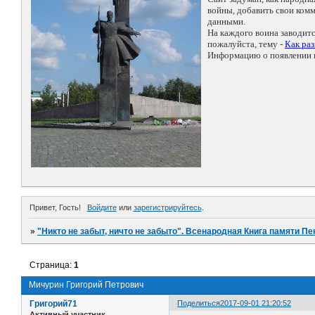
войны, добавить свои ко
данными.
На каждого воина заводит
пожалуйста, тему -
Как ра
Информацию о появлении н
Привет, Гость!
Войдите
или
зарегистрируйтесь
.
»
"Никто не забыт, ничто не забыто". Всенародная Книга памяти Пе
Страница:
1
Мичурин Григорий Петрович
Григорий71
Поделиться
2017-09-01 21:20:52
Активный участник