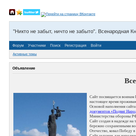
"Никто не забыт, ничто не забыто". Всенародная К
Форум
Участники
Поиск
Регистрация
Войти
Активные темы
Объявление
Все
Сайт посвящается воинам 
настоящее время проживаю
Основой наполнения сайта
документов «Подвиг Народ
Министерства обороны РФ
Сайт создан в надежде на
бережно сохраненными восп
Отечество, ковал Победу 
Сайт задуман, как народн