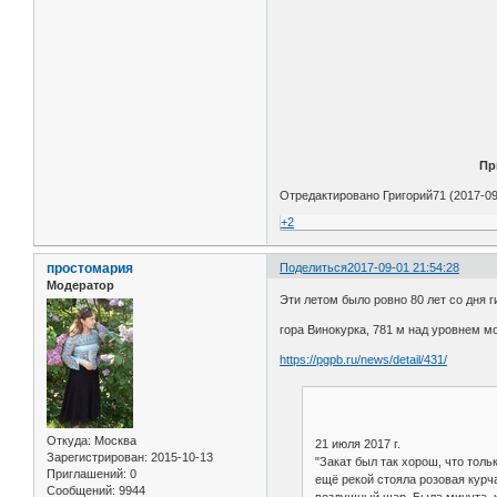
Пр
Отредактировано Григорий71 (2017-09
+2
простомария
Поделиться
2017-09-01 21:54:28
Модератор
Эти летом было ровно 80 лет со дня 
гора Винокурка, 781 м над уровнем м
https://pgpb.ru/news/detail/431/
Откуда:
Москва
21 июля 2017 г.
Зарегистрирован
: 2015-10-13
"Закат был так хорош, что толь
Приглашений:
0
ещё рекой стояла розовая курч
Сообщений:
9944
воздушный шар. Была минута, к