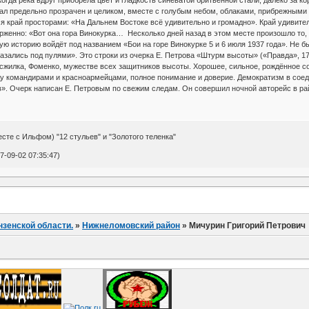
тал предельно прозрачен и целиком, вместе с голубым небом, облаками, прибрежными
я край просторами: «На Дальнем Востоке всё удивительно и громадно». Край удивит
рженно: «Вот она гора Винокурка… Несколько дней назад в этом месте произошло то, 
ю историю войдёт под названием «Бои на горе Винокурке 5 и 6 июля 1937 года». Не бы
зались под пулями». Это строки из очерка Е. Петрова «Штурм высоты» («Правда», 17 
жилка, Фоменко, мужестве всех защитников высоты. Хорошее, сильное, рождённое со
у командирами и красноармейцами, полное понимание и доверие. Демократизм в соед
». Очерк написан Е. Петровым по свежим следам. Он совершил ночной авторейс в ра
сте с Ильфом) "12 стульев" и "Золотого теленка"
-09-02 07:35:47)
нзенской области.
»
Нижнеломовский район
»
Мичурин Григорий Петрович