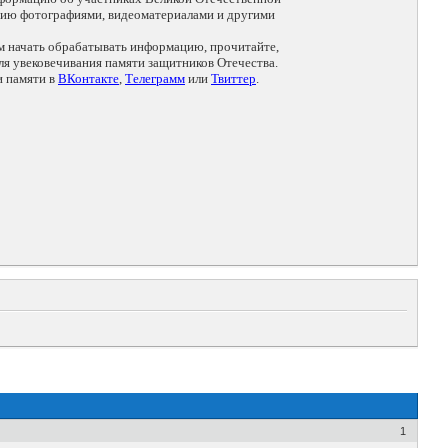
цию фотографиями, видеоматериалами и другими
ем начать обрабатывать информацию, прочитайте,
я увековечивания памяти защитников Отечества.
и памяти в
ВКонтакте
,
Телеграмм
или
Твиттер
.
1