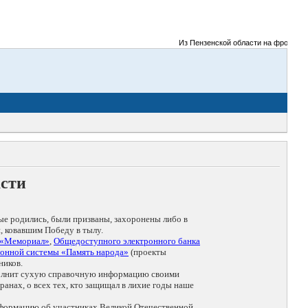
Из Пензенской области на фронты Вели
асти
ые родились, были призваны, захоронены либо в
, ковавшим Победу в тылу.
 «Мемориал»
,
Общедоступного электронного банка
онной системы «Память народа»
(проекты
ников.
дополнит сухую справочную информацию своими
анах, о всех тех, кто защищал в лихие годы наше
нформацию об участниках Великой Отечественной